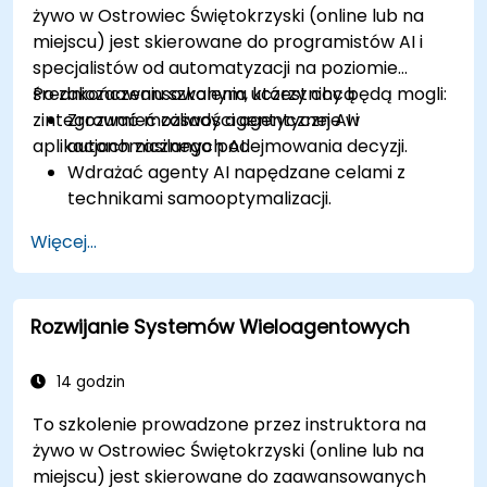
żywo w Ostrowiec Świętokrzyski (online lub na
kompromis między eksploracją a
miejscu) jest skierowane do programistów AI i
eksploatacją oraz zbieżność w szkoleniu RL.
specjalistów od automatyzacji na poziomie
średniozaawansowanym, którzy chcą
Po zakończeniu szkolenia uczestnicy będą mogli:
zintegrować możliwości agentyczne w
Zrozumieć zasady agentycznej AI i
aplikacjach zasilanych AI.
autonomicznego podejmowania decyzji.
Wdrażać agenty AI napędzane celami z
technikami samooptymalizacji.
Integrować współpracę wielu agentów w
Więcej...
celu rozwiązywania złożonych problemów.
Usprawniać interakcję AI z człowiekiem
poprzez adaptacyjne doświadczenia
Rozwijanie Systemów Wieloagentowych
użytkownika.
Wdrażać modele agentycznej AI w
rzeczywistych aplikacjach.
14 godzin
To szkolenie prowadzone przez instruktora na
żywo w Ostrowiec Świętokrzyski (online lub na
miejscu) jest skierowane do zaawansowanych