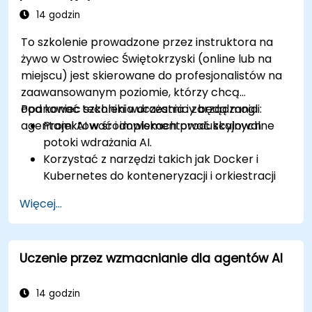
14 godzin
To szkolenie prowadzone przez instruktora na
żywo w Ostrowiec Świętokrzyski (online lub na
miejscu) jest skierowane do profesjonalistów na
zaawansowanym poziomie, którzy chcą
opanować techniki wdrażania i zarządzania
Pod koniec szkolenia uczestnicy będą mogli:
agentami AI w środowiskach produkcyjnych.
Projektować i implementować skalowalne
potoki wdrażania AI.
Korzystać z narzędzi takich jak Docker i
Kubernetes do konteneryzacji i orkiestracji
agentów AI.
Więcej...
Monitorować i optymalizować agentów AI w
środowiskach produkcyjnych.
Implementować przepływy pracy CI/CD dla
Uczenie przez wzmacnianie dla agentów AI
wdrożeń agentów AI.
Zapewniać zgodność z wymaganiami
bezpieczeństwa i zarządzania danymi.
14 godzin