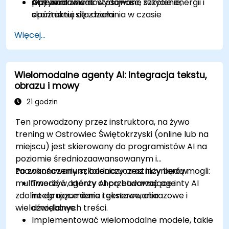
Optymalizować wydajność, zużycie energii i
przewodnikiem.
Aby zamówić dostosowane szkolenie,
opóźnienia dla działania w czasie
skontaktuj się z nami.
rzeczywistym.
Więcej...
Wielomodalne agenty AI: Integracja tekstu,
obrazu i mowy
21 godzin
Ten prowadzony przez instruktora, na żywo
trening w Ostrowiec Świętokrzyski (online lub na
miejscu) jest skierowany do programistów AI na
poziomie średniozaawansowanym i
zaawansowanym, badaczy oraz inżynierów
Po zakończeniu szkolenia uczestnicy będą mogli:
multimediów, którzy chcą budować agenty AI
Tworzyć agenty AI przetwarzające i
zdolne do rozumienia i generowania
integrujące dane tekstowe, obrazowe i
wielomodalnych treści.
dźwiękowe.
Implementować wielomodalne modele, takie