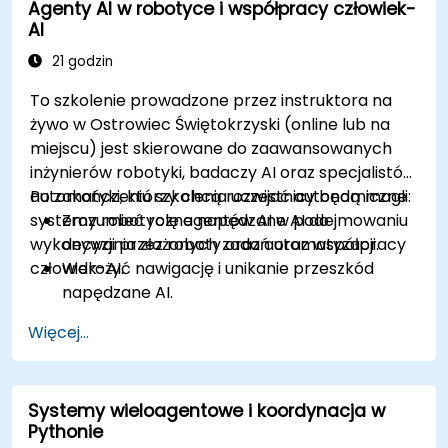
Agenty AI w robotyce i współpracy człowiek-
AI
21 godzin
To szkolenie prowadzone przez instruktora na
żywo w Ostrowiec Świętokrzyski (online lub na
miejscu) jest skierowane do zaawansowanych
inżynierów robotyki, badaczy AI oraz specjalistów
automatyki, którzy chcą rozwijać autonomiczne
Po zakończeniu szkolenia uczestnicy będą mogli:
systemy robotyczne napędzane AI do
Zrozumieć rolę agentów AI w podejmowaniu
wykonywania złożonych zadań oraz współpracy
decyzji przez roboty oraz automatyzacji.
człowiek-AI.
Wdrożyć nawigację i unikanie przeszkód
napędzane AI.
Rozwijać systemy robotyczne do współpracy
Więcej...
człowiek-AI.
Wdrażać systemy percepcji i sterowania
napędzane AI w robotach.
Systemy wieloagentowe i koordynacja w
Pythonie