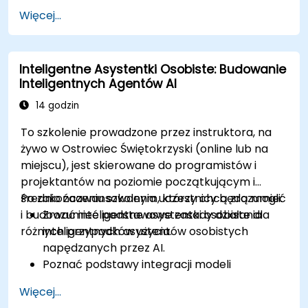
jak GPT-4 Vision i Whisper ASR.
Więcej...
Optymalizować potoki wielomodalnego AI
pod kątem wydajności i dokładności.
Wdrażać wielomodalne agenty AI w
Inteligentne Asystentki Osobiste: Budowanie
rzeczywistych zastosowaniach.
Inteligentnych Agentów AI
14 godzin
To szkolenie prowadzone przez instruktora, na
żywo w Ostrowiec Świętokrzyski (online lub na
miejscu), jest skierowane do programistów i
projektantów na poziomie początkującym i
średnio zaawansowanym, którzy chcą zrozumieć
Po zakończeniu szkolenia uczestnicy będą mogli:
i budować inteligentne asystentki osobiste dla
Zrozumieć podstawowe zasady działania
różnych przypadków użycia.
inteligentnych asystentów osobistych
napędzanych przez AI.
Poznać podstawy integracji modeli
językowych z inteligentnymi asystentami.
Więcej...
Zbudować i dostosować asystenta