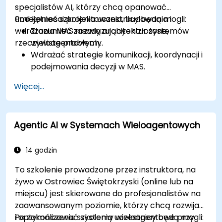
specjalistów AI, którzy chcą opanować
umiejętności projektowania, budowania i
Pod koniec szkolenia uczestnicy będą mogli:
wdrażania MAS rozwiązujących złożone,
Zrozumieć zasady architektur systemów
rzeczywiste problemy.
wieloagentowych.
Wdrażać strategie komunikacji, koordynacji i
podejmowania decyzji w MAS.
Stosować teorię gier do modelowania
Więcej...
interakcji agentów i rozwiązywania
konfliktów.
Wykorzystywać frameworki takie jak JADE
Agentic AI w Systemach Wieloagentowych
do tworzenia skalowalnych rozwiązań MAS.
Radzić sobie z wyzwaniami takimi jak
skalowalność, zaufanie i emergentne
14 godzin
zachowania w MAS.
To szkolenie prowadzone przez instruktora, na
żywo w Ostrowiec Świętokrzyski (online lub na
miejscu) jest skierowane do profesjonalistów na
zaawansowanym poziomie, którzy chcą rozwijać
i optymalizować systemy wieloagentowe przy
Po zakończeniu szkolenia uczestnicy będą mogli: