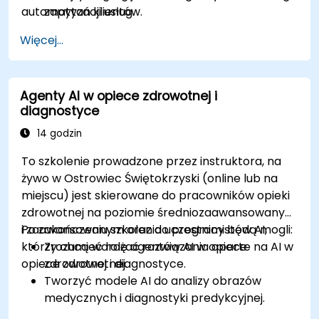
automatyzacji usług.
zapytań klientów.
Wykorzystywać NLP i uczenie maszynowe,
Więcej...
aby poprawić interakcje z chatbotami.
Wdrażać agenty AI w rzeczywistych
aplikacjach obsługi klienta.
Agenty AI w opiece zdrowotnej i
diagnostyce
14 godzin
To szkolenie prowadzone przez instruktora, na
żywo w Ostrowiec Świętokrzyski (online lub na
miejscu) jest skierowane do pracowników opieki
zdrowotnej na poziomie średniozaawansowanym
i zaawansowanym oraz do programistów AI,
Po zakończeniu szkolenia uczestnicy będą mogli:
którzy chcą wdrażać rozwiązania oparte na AI w
Zrozumieć rolę agentów AI w opiece
opiece zdrowotnej.
zdrowotnej i diagnostyce.
Tworzyć modele AI do analizy obrazów
medycznych i diagnostyki predykcyjnej.
Integrować AI z elektronicznymi kartami