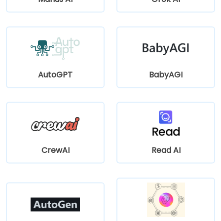
AutoGPT
BabyAGI
CrewAI
Read AI