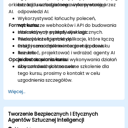
orkiestracji i samodzielnego wykonywania przez
bez kodu wzbogacone o interpretację i
AI.
odpowiedzi AI.
Wykorzystywać łańcuchy poleceń,
Format kursu
wyzwalacze webhooków i API do budowania
skalowalnych przepływów logicznych.
Interaktywny wykład i dyskusja.
Tworzyć inteligentne aplikacje, które łączą
Wiele ćwiczeń i praktyki.
usługi i samodzielnie interpretują dane.
Praktyczna implementacja w środowisku
Rozumieć, projektować i wdrażać agenty AI
live-lab.
Opcje dostosowania kursu
zdolne do planowania i wykonywania działań
ukierunkowanych na cele.
Aby zamówić dostosowane szkolenie dla
tego kursu, prosimy o kontakt w celu
uzgodnienia szczegółów.
Więcej...
Tworzenie Bezpiecznych i Etycznych
Agentów Sztucznej Inteligencji