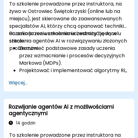
To szkolenie prowadzone przez instruktora, na
żywo w Ostrowiec Świętokrzyski (online lub na
miejscu), jest skierowane do zaawansowanych
specjalistów AI, którzy chcą opanować techniki
uczenia przez wzmacnianie i wdrożyć je w celu
Po zakończeniu szkolenia uczestnicy będą w
szkolenia agentów AI w rozwiązywaniu złożonych
stanie:
problemów.
Zrozumieć podstawowe zasady uczenia
przez wzmacnianie i procesów decyzyjnych
Markowa (MDPs).
Projektować i implementować algorytmy RL,
takie jak Q-Learning, SARSA i Deep Q-
Więcej...
Networks (DQN).
Wykorzystywać frameworki, takie jak OpenAI
Gym i biblioteki RL do praktycznych
Rozwijanie agentów AI z możliwościami
zastosowań.
agentycznymi
Szkolić agentów AI do rozwiązywania
rzeczywistych, wieloetapowych problemów
14 godzin
decyzyjnych.
To szkolenie prowadzone przez instruktora na
Radzić sobie z wyzwaniami, takimi jak