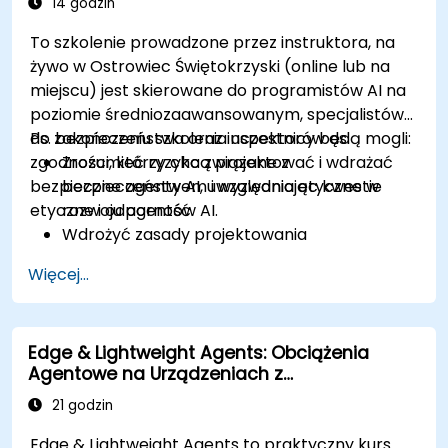
14 godzin
To szkolenie prowadzone przez instruktora, na
żywo w Ostrowiec Świętokrzyski (online lub na
miejscu) jest skierowane do programistów AI na
poziomie średniozaawansowanym, specjalistów
ds. bezpieczeństwa oraz inspektorów ds.
Po zakończeniu szkolenia uczestnicy będą mogli:
zgodności, którzy chcą projektować i wdrażać
Zrozumieć ryzyka związane z
bezpieczne agenty AI, uwzględniając kwestie
bezpieczeństwem i wyzwania etyczne w
etyczne i odporność.
rozwoju agentów AI.
Wdrożyć zasady projektowania
zorientowane na bezpieczeństwo w
Więcej...
modelach AI.
Stosować techniki odporności na ataki, aby
zapobiegać atakom na agenty AI.
Edge & Lightweight Agents: Obciążenia
Zapewnić zgodność z wytycznymi etycznymi
Agentowe na Urządzeniach z
i standardami regulacyjnymi dotyczącymi AI.
Wykorzystaniem Pythona
21 godzin
Edge & Lightweight Agents to praktyczny kurs