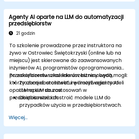
osobistego przy użyciu frameworków i
narzędzi AI.
Agenty AI oparte na LLM do automatyzacji
Wdrożyć asystentów osobistych do
przedsiębiorstw
rzeczywistych zastosowań w różnych
branżach.
21 godzin
To szkolenie prowadzone przez instruktora na
żywo w Ostrowiec Świętokrzyski (online lub na
miejscu) jest skierowane do zaawansowanych
inżynierów AI, programistów oprogramowania
przedsiębiorstw oraz liderów biznesowych,
Po zakończeniu szkolenia uczestnicy będą mogli:
którzy chcą dostosować i wdrożyć agenty AI
Zrozumieć architekturę i możliwości modeli
oparte na LLM do zastosowań w
LLM open-source.
przedsiębiorstwach.
Dostosować i dostroić modele LLM do
przypadków użycia w przedsiębiorstwach.
Wdrażać agenty AI za pomocą LangChain i
Więcej...
Hugging Face.
Integrować agenty zasilane LLM do
procesów biznesowych.