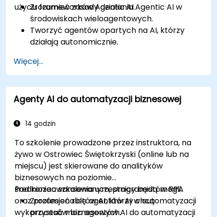
użyciu frameworków Agentic AI.
Zrozumieć zasady działania Agentic AI w
środowiskach wieloagentowych.
Tworzyć agentów opartych na AI, którzy
działają autonomicznie.
Wdrażać uczenie ze wzmocnieniem dla
Więcej...
adaptacyjnego zachowania AI.
Optymalizować współpracę i rywalizację
między agentami.
Agenty AI do automatyzacji biznesowej
Stosować Agentic AI w robotyce, grach i
automatyzacji przedsiębiorstw.
14 godzin
To szkolenie prowadzone przez instruktora, na
żywo w Ostrowiec Świętokrzyski (online lub na
miejscu) jest skierowane do analityków
biznesowych na poziomie
średniozaawansowanym, programistów RPA
Pod koniec szkolenia uczestnicy będą mogli:
oraz profesjonalistów AI, którzy chcą
Zrozumieć rolę agentów AI w automatyzacji
wykorzystać moc agentów AI do automatyzacji
procesów biznesowych.