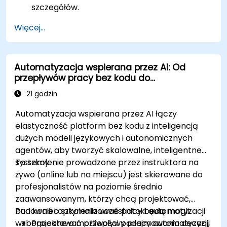
szczegółów.
Więcej...
Automatyzacja wspierana przez AI: Od
przepływów pracy bez kodu do
autonomicznych agentów
21 godzin
Automatyzacja wspierana przez AI łączy
elastyczność platform bez kodu z inteligencją
dużych modeli językowych i autonomicznych
agentów, aby tworzyć skalowalne, inteligentne
systemy.
To szkolenie prowadzone przez instruktora na
żywo (online lub na miejscu) jest skierowane do
profesjonalistów na poziomie średnio
zaawansowanym, którzy chcą projektować,
budować i optymalizować potoki automatyzacji
Pod koniec szkolenia uczestnicy będą mogli:
wzbogacone o możliwości podejmowania decyzji,
Projektować przepływy pracy automatyzacji