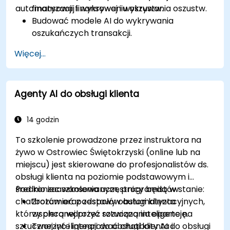
automatyzacji finansowej i wykrywania oszustw.
finansowej i wykrywaniu oszustw.
Budować modele AI do wykrywania
oszukańczych transakcji.
Wykorzystywać uczenie maszynowe do
Więcej...
oceny ryzyka w czasie rzeczywistym.
Wdrażać systemy monitorowania
finansowego zasilane AI.
Agenty AI do obsługi klienta
14 godzin
To szkolenie prowadzone przez instruktora na
żywo w Ostrowiec Świętokrzyski (online lub na
miejscu) jest skierowane do profesjonalistów ds.
obsługi klienta na poziomie podstawowym i
średnio zaawansowanym, programistów
Pod koniec szkolenia uczestnicy będą w stanie:
chatbotów oraz zespołów automatyzacyjnych,
Zrozumieć podstawy obsługi klienta
którzy chcą wdrożyć rozwiązania oparte na
wspieranej przez sztuczną inteligencję.
sztucznej inteligencji do obsługi klienta i
Tworzyć i integrować chatboty AI do obsługi