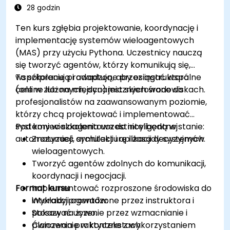
28 godzin
Ten kurs zgłębia projektowanie, koordynację i
implementację systemów wieloagentowych
(MAS) przy użyciu Pythona. Uczestnicy nauczą
się tworzyć agentów, którzy komunikują się,
współpracują i adaptują, aby osiągać wspólne
To szkolenie prowadzone przez instruktora
cele w złożonych, dynamicznych środowiskach.
(online lub na miejscu) jest skierowane do
profesjonalistów na zaawansowanym poziomie,
którzy chcą projektować i implementować
systemy wieloagentowe do inteligentnej
Pod koniec szkolenia uczestnicy będą w stanie:
automatyzacji, symulacji i aplikacji decyzyjnych.
Zrozumieć architekturę i zasady systemów
wieloagentowych.
Tworzyć agentów zdolnych do komunikacji,
koordynacji i negocjacji.
Format kursu
Implementować rozproszone środowiska do
interakcji agentów.
Wykłady prowadzone przez instruktora i
Stosować uczenie przez wzmacnianie i
pokazy na żywo.
planowanie w kontekstach
Ćwiczenia praktyczne z wykorzystaniem