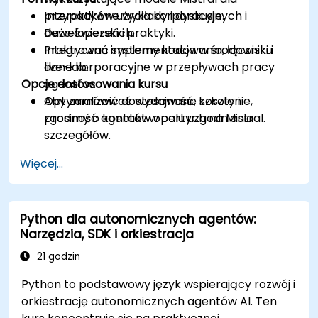
przypadków użycia korporacyjnych i
Interaktywne wykłady i dyskusje.
deweloperskich.
Dużo ćwiczeń i praktyki.
Integrować systemy kodowania, łączniki i
Praktyczna implementacja w środowisku
dane korporacyjne w przepływach pracy
live-lab.
Opcje dostosowania kursu
agentów.
Optymalizować wydajność, koszty i
Aby zamówić dostosowane szkolenie,
zgodność agentów opartych na Mistral.
prosimy o kontakt w celu uzgodnienia
szczegółów.
Więcej...
Python dla autonomicznych agentów:
Narzędzia, SDK i orkiestracja
21 godzin
Python to podstawowy język wspierający rozwój i
orkiestrację autonomicznych agentów AI. Ten