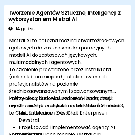
Wdrażać i utrzymywać asystentów AI do
Tworzenie Agentów Sztucznej Inteligencji z
zastosowań w świecie rzeczywistym.
wykorzystaniem Mistral AI
14 godzin
Mistral AI to potężna rodzina otwartoźródłowych
i gotowych do zastosowań korporacyjnych
modeli AI do zastosowań językowych,
multimodalnych i agentowych.
To szkolenie prowadzone przez instruktora
(online lub na miejscu) jest skierowane do
profesjonalistów na poziomie
średniozaawansowanym i zaawansowanym,
którzy chcą budować, wdrażać i zarządzać
Pod koniec szkolenia uczestnicy będą mogli:
agentami AI przy użyciu modeli Mistral Medium 3,
Zrozumieć architekturę i możliwości modeli
Le Chat Enterprise i Devstral.
Mistral Medium 3, Le Chat Enterprise i
Devstral.
Projektować i implementować agenty AI
Format kursu
wykorzystujące modele Mistral dla