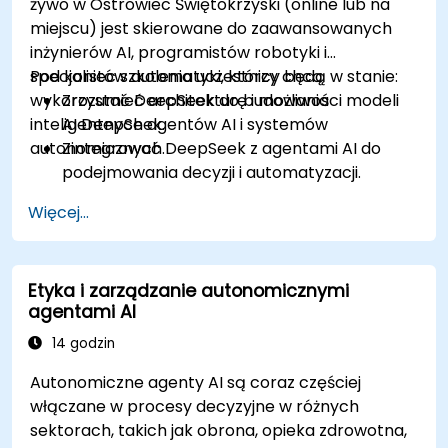
żywo w Ostrowiec Świętokrzyski (online lub na
miejscu) jest skierowane do zaawansowanych
inżynierów AI, programistów robotyki i
specjalistów automatyki, którzy chcą
Pod koniec szkolenia uczestnicy będą w stanie:
wykorzystać DeepSeek do budowania
Zrozumieć architekturę i możliwości modeli
inteligentnych agentów AI i systemów
AI DeepSeek.
autonomicznych.
Zintegrować DeepSeek z agentami AI do
podejmowania decyzji i automatyzacji.
Stosować techniki uczenia ze wzmocnieniem
Więcej...
do szkolenia systemów autonomicznych.
Wdrażać autonomiczne agenty napędzane
AI w rzeczywistych środowiskach.
Etyka i zarządzanie autonomicznymi
agentami AI
14 godzin
Autonomiczne agenty AI są coraz częściej
włączane w procesy decyzyjne w różnych
sektorach, takich jak obrona, opieka zdrowotna,