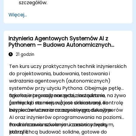
szczegółów.
Więcej...
Inżynieria Agentowych Systemów AI z
Pythonem — Budowa Autonomicznych
Agentów
21 godzin
Ten kurs uczy praktycznych technik inżynierskich
do projektowania, budowania, testowania i
wdrażania agentowych (autonomicznych)
systemów przy użyciu Pythona. Obejmuje pętlę
agenta, integrację narzędzi, zarządzanie
Szkolenie prowadzone przez instruktora, na żywo
pamięcią i stanem, wzorce orkiestracji, kontrolę
(online lub na miejscu) jest skierowane do
bezpieczeństwa oraz aspekty produkcyjne.
inżynierów uczenia maszynowego, developerów
AI oraz inżynierów oprogramowania na poziomie
średniozaawansowanym i zaawansowanym,
Po ukończeniu szkolenia uczestnicy będą
którzy chcą budować solidne, gotowe do
potrafili: