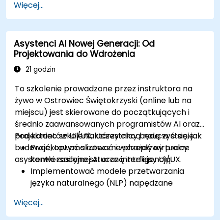
Więcej...
pacjentów (EHR) i procesami klinicznymi.
Zapewniać zgodność z przepisami
dotyczącymi opieki zdrowotnej i etycznymi
Asystenci AI Nowej Generacji: Od
praktykami AI.
Projektowania do Wdrożenia
21 godzin
To szkolenie prowadzone przez instruktora na
żywo w Ostrowiec Świętokrzyski (online lub na
miejscu) jest skierowane do początkujących i
średnio zaawansowanych programistów AI oraz
projektantów UI/UX, którzy chcą nauczyć się, jak
Pod koniec szkolenia uczestnicy będą w stanie:
budować, optymalizować i wdrażać wirtualne
Projektować skuteczne przepływy pracy
asystentki zasilane sztuczną inteligencją.
konwersacyjnej AI oraz interfejsy UI/UX.
Implementować modele przetwarzania
języka naturalnego (NLP) napędzane
sztuczną inteligencją.
Więcej...
Integrować asystentów AI z API i
platformami stron trzecich.