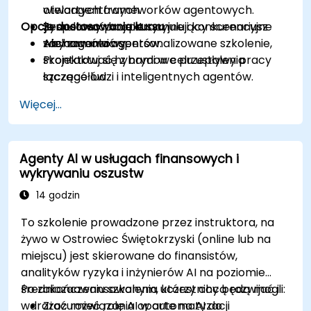
wieloagentowych.
otwartych frameworków agentowych.
Opcje dostosowania kursu
Symulować kooperacyjne i konkurencyjne
Zespołowy projekt symulujący scenariusz
zachowania agentów.
wieloagentowy.
Aby zamówić spersonalizowane szkolenie,
Projektować hybrydowe przepływy pracy
skontaktuj się z nami w celu ustalenia
łączące ludzi i inteligentnych agentów.
szczegółów.
Więcej...
Agenty AI w usługach finansowych i
wykrywaniu oszustw
14 godzin
To szkolenie prowadzone przez instruktora, na
żywo w Ostrowiec Świętokrzyski (online lub na
miejscu) jest skierowane do finansistów,
analityków ryzyka i inżynierów AI na poziomie
średniozaawansowanym, którzy chcą rozwijać i
Po zakończeniu szkolenia uczestnicy będą mogli:
wdrażać rozwiązania oparte na AI do
Zrozumieć rolę AI w automatyzacji