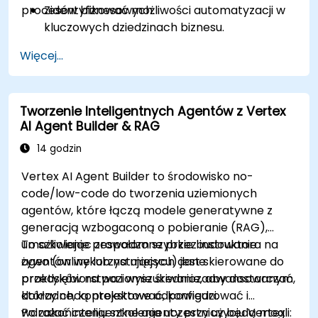
procesów biznesowych.
Zidentyfikować możliwości automatyzacji w
kluczowych dziedzinach biznesu.
Opracować rozwiązania oparte na AI dla
Więcej...
obsługi klienta, finansów i przepływów pracy
w łańcuchu dostaw.
Zintegrować agenty AI z istniejącymi
Tworzenie Inteligentnych Agentów z Vertex
systemami RPA i biznesowymi.
AI Agent Builder & RAG
Ocenić i zoptymalizować strategie
automatyzacji AI pod kątem efektywności.
14 godzin
Vertex AI Agent Builder to środowisko no-
code/low-code do tworzenia uziemionych
agentów, które łączą modele generatywne z
generacją wzbogaconą o pobieranie (RAG),
umożliwiając zespołom szybkie budowanie
To szkolenie prowadzone przez instruktora na
agentów wykorzystujących dane
żywo (online lub na miejscu) jest skierowane do
przedsiębiorstwa i wyszukiwanie, aby dostarczać
praktyków na poziomie średniozaawansowanym,
dokładne, kontekstowe odpowiedzi.
którzy chcą projektować, konfigurować i
wdrażać inteligentne agenty przy użyciu Vertex
Po zakończeniu szkolenia uczestnicy będą mogli: