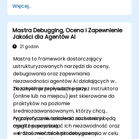
oraz przepływy pracy przy użyciu
Więcej...
TypeScript.
Wykorzystywać narzędzia
obserwowalności i pamięci Mastra do
Mastra Debugging, Ocena i Zapewnienie
monitorowania i poprawy wydajności
Jakości dla Agentów AI
agentów.
Wdrażać gotowe do produkcji aplikacje AI,
21 godzin
wykorzystując funkcje frameworka
Mastra to framework dostarczający
Mastra.
ustrukturyzowanych narzędzi do oceny,
debugowania oraz zapewniania
niezawodności agentów AI działających w
złożonych przepływach pracy.
To szkolenie prowadzone przez instruktora
(online lub na miejscu) jest skierowane do
praktyków na poziomie
średniozaawansowanym, którzy chcą
rygorystycznie testować zachowanie
Po zakończeniu szkolenia uczestnicy będą
agentów, poprawiać ich niezawodność oraz
mogli z pewnością:
wdrażać mierzalne procesy oceny.
Stosować techniki debugowania w celu