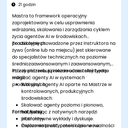
21 godzin
Mastra to framework operacyjny
zaprojektowany w celu usprawnienia
wdrażania, skalowania i zarządzania cyklem
życia agentów AI w środowiskach
produkcyjnych.
To szkolenie prowadzone przez instruktora na
żywo (online lub na miejscu) jest skierowane
do specjalistów technicznych na poziomie
średniozaawansowanym i zaawansowanym,
którzy potrzebują niezawodnie i efektywnie
Po zakończeniu szkolenia uczestnicy będą
wdrażać agenty AI w systemach
mogli:
produkcyjnych.
Wdrażać agenty AI oparte na Mastrze w
kontrolowanych, produkcyjnych
środowiskach.
Skalować agenty poziomo i pionowo,
Format kursu
korzystając z natywnych narzędzi
platformy.
Interaktywne wykłady i dyskusje.
Implementować potoki obserwowalności
Ćwiczenia praktyczne skupione na