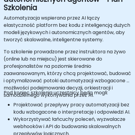
Szkolenia
Automatyzacja wspierana przez AI łączy
elastyczność platform bez kodu z inteligencją dużych
modeli językowych i autonomicznych agentów, aby
tworzyć skalowalne, inteligentne systemy.
To szkolenie prowadzone przez instruktora na żywo
(online lub na miejscu) jest skierowane do
profesjonalistów na poziomie średnio
zaawansowanym, którzy chcą projektować, budować
i optymalizować potoki automatyzacji wzbogacone o
możliwości podejmowania decyzji, orkiestracji i
Pod koniec szkolenia uczestnicy będą mogli:
samodzielnego wykonywania przez AI.
Projektować przepływy pracy automatyzacji bez
kodu wzbogacone o interpretację i odpowiedzi AI.
Wykorzystywać łańcuchy poleceń, wyzwalacze
webhooków i API do budowania skalowalnych
przepływów logicznych.