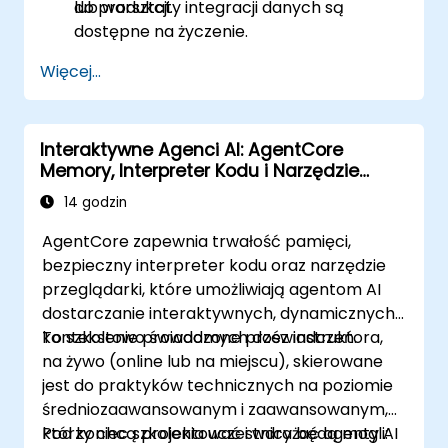
do produkcji.
lub warsztaty integracji danych są
dostępne na życzenie.
Więcej...
Interaktywne Agenci AI: AgentCore
Memory, Interpreter Kodu i Narzędzie
Przeglądarki w Akcji
14 godzin
AgentCore zapewnia trwałość pamięci,
bezpieczny interpreter kodu oraz narzędzie
przeglądarki, które umożliwiają agentom AI
dostarczanie interaktywnych, dynamicznych i
kontekstowo świadomych doświadczeń.
To szkolenie prowadzone przez instruktora,
na żywo (online lub na miejscu), skierowane
jest do praktyków technicznych na poziomie
średniozaawansowanym i zaawansowanym,
którzy chcą projektować i wdrażać agenty AI
Pod koniec szkolenia uczestnicy będą mogli: