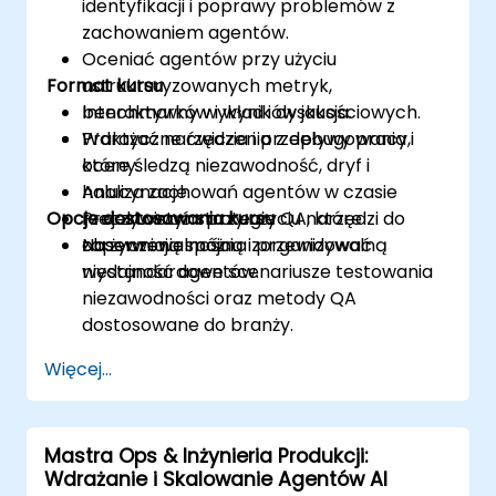
identyfikacji i poprawy problemów z
zachowaniem agentów.
Oceniać agentów przy użyciu
Format kursu
ustrukturyzowanych metryk,
benchmarków i wyników jakościowych.
Interaktywny wykład i dyskusja.
Wdrażać narzędzia i przepływy pracy,
Praktyczne ćwiczenia z debugowania i
które śledzą niezawodność, dryf i
oceny.
halucynacje.
Analiza zachowań agentów w czasie
Opcje dostosowania kursu
Projektować strategie QA, które
rzeczywistym przy użyciu narzędzi do
zapewniają spójną i przewidywalną
obserwowalności.
Na życzenie można zorganizować
wydajność agentów.
niestandardowe scenariusze testowania
niezawodności oraz metody QA
dostosowane do branży.
Więcej...
Mastra Ops & Inżynieria Produkcji:
Wdrażanie i Skalowanie Agentów AI