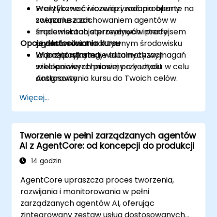
Weryfikować i rozwiązywać problemy
Praktyczne ćwiczenia i zadania oparte na
związane z zachowaniem agentów w
scenariuszach.
środowiskach sterowanych interfejsem
Implementacja przepływów pracy
Opcje dostosowania kursu
użytkownika.
agentów w interaktywnym środowisku
Wdrażać strategie automatyzacji
laboratoryjnym.
W przypadku indywidualnych wymagań
wielopowierzchniowej przy użyciu
szkoleniowych prosimy o kontakt w celu
Antigravity.
dostosowania kursu do Twoich celów.
Więcej...
Tworzenie w pełni zarządzanych agentów
AI z AgentCore: od koncepcji do produkcji
14 godzin
AgentCore upraszcza proces tworzenia,
rozwijania i monitorowania w pełni
zarządzanych agentów AI, oferując
zintegrowany zestaw usług dostosowanych