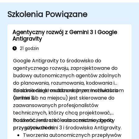
Szkolenia Powiązane
Agentyczny rozwój z Gemini 3 i Google
Antigravity
21 godzin
Google Antigravity to środowisko do
agentycznego rozwoju, zaprojektowane do
budowy autonomicznych agentów zdolnych
do planowania, rozumowania, kodowania i
działania dzięki multimodalnym możliwościom
To szkolenie prowadzone przez instruktora
Gemini 3.
(online lub na miejscu) jest skierowane do
zaawansowanych profesjonalistów
technicznych, którzy chcą projektować,
budować i wdrażać autonomiczne agenty
Po ukończeniu szkolenia uczestnicy będą
przy użyciu Gemini 3 i środowiska Antigravity.
przygotowani do:
Tworzenia autonomicznych przepływów