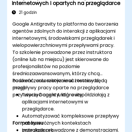
internetowych i opartych na przeglądarce
21 godzin
Google Antigravity to platforma do tworzenia
agentów zdolnych do interakcji z aplikacjami
internetowymi, środowiskami przeglądarek i
wielopowierzchniowymi przepływami pracy.
To szkolenie prowadzone przez instruktora
(online lub na miejscu) jest skierowane do
profesjonalistów na poziomie
średniozaawansowanym, którzy chcą
budować, automatyzować i testować
Po ukończeniu szkolenia uczestnicy będą
przepływy pracy oparte na przeglądarce
mogli:
przy użyciu Google Antigravity.
Tworzyć agenty, które współdziałają z
aplikacjami internetowymi w
przeglądarce.
Automatyzować kompleksowe przepływy
Format kursu
pracy w różnych kontekstach
przeglądarek.
Instrukcje prowadzone z demonstracjami.