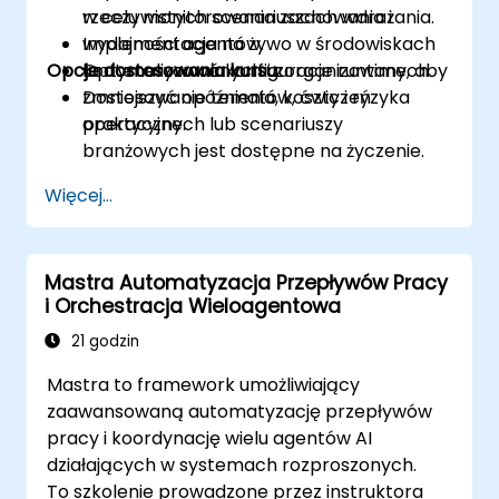
w celu monitorowania zachowania i
rzeczywistych scenariuszach wdrażania.
wydajności agentów.
Implementacja na żywo w środowiskach
Opcje dostosowania kursu
Optymalizować konfiguracje runtime, aby
konteneryzowanych i zorganizowanych.
zmniejszyć opóźnienia, koszty i ryzyka
Dostosowanie tematów, ćwiczeń
operacyjne.
praktycznych lub scenariuszy
branżowych jest dostępne na życzenie.
Więcej...
Mastra Automatyzacja Przepływów Pracy
i Orchestracja Wieloagentowa
21 godzin
Mastra to framework umożliwiający
zaawansowaną automatyzację przepływów
pracy i koordynację wielu agentów AI
działających w systemach rozproszonych.
To szkolenie prowadzone przez instruktora