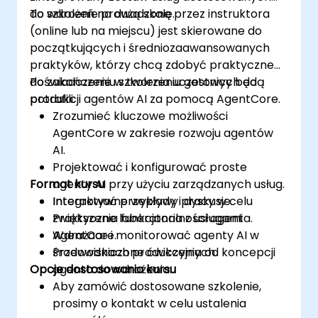
do wdrożeń na dużą skalę.
To szkolenie prowadzone przez instruktora
(online lub na miejscu) jest skierowane do
początkujących i średniozaawansowanych
praktyków, którzy chcą zdobyć praktyczne
doświadczenie w tworzeniu gotowych do
Po zakończeniu szkolenia uczestnicy będą
produkcji agentów AI za pomocą AgentCore.
potrafili:
Zrozumieć kluczowe możliwości
AgentCore w zakresie rozwoju agentów
AI.
Projektować i konfigurować proste
Format kursu
agenty AI przy użyciu zarządzanych usług.
Integrować przepływy pracy w celu
Interaktywne wykłady i dyskusje.
zwiększenia funkcjonalności agenta.
Praktyczne laboratoria z usługami
Wdrażaæ i monitorować agenty AI w
AgentCore.
środowiskach produkcyjnych.
Przewodniczone ćwiczenia od koncepcji
Opcje dostosowania kursu
agenta do wdrożenia.
Aby zamówić dostosowane szkolenie,
prosimy o kontakt w celu ustalenia