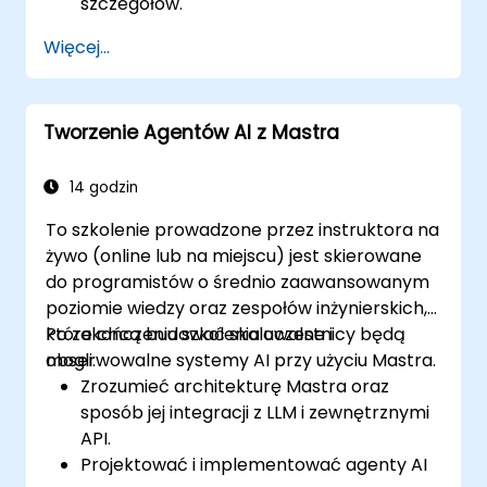
szczegółów.
Więcej...
Tworzenie Agentów AI z Mastra
14 godzin
To szkolenie prowadzone przez instruktora na
żywo (online lub na miejscu) jest skierowane
do programistów o średnio zaawansowanym
poziomie wiedzy oraz zespołów inżynierskich,
które chcą budować skalowalne i
Po zakończeniu szkolenia uczestnicy będą
obserwowalne systemy AI przy użyciu Mastra.
mogli:
Zrozumieć architekturę Mastra oraz
sposób jej integracji z LLM i zewnętrznymi
API.
Projektować i implementować agenty AI