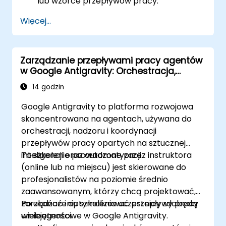
lub wzorce przepływów pracy.
Więcej...
Zarządzanie przepływami pracy agentów
w Google Antigravity: Orchestracja,
planowanie i artefakty
14 godzin
Google Antigravity to platforma rozwojowa
skoncentrowana na agentach, używana do
orchestracji, nadzoru i koordynacji
przepływów pracy opartych na sztucznej
inteligencji oraz automatyzacji.
To szkolenie prowadzone przez instruktora
(online lub na miejscu) jest skierowane do
profesjonalistów na poziomie średnio
zaawansowanym, którzy chcą projektować,
zarządzać i optymalizować przepływy pracy
Po ukończeniu szkolenia uczestnicy zdobędą
wieloagentowe w Google Antigravity.
umiejętności: