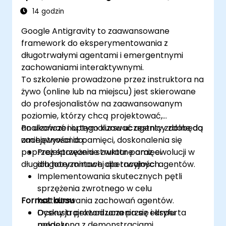
Długoterminowa Pamięć Agentów
14 godzin
Google Antigravity to zaawansowane
framework do eksperymentowania z
długotrwałymi agentami i emergentnymi
zachowaniami interaktywnymi.
To szkolenie prowadzone przez instruktora na
żywo (online lub na miejscu) jest skierowane
do profesjonalistów na zaawansowanym
poziomie, którzy chcą projektować,
analizować i optymalizować agenty zdolne do
Po ukończeniu tego kursu uczestnicy zdobędą
zachowywania pamięci, doskonalenia się
umiejętności do:
poprzez sprzężenie zwrotne oraz ewolucji w
Projektowania struktur pamięci
długich horyzontach operacyjnych.
długoterminowej dla trwałości agentów.
Implementowania skutecznych pętli
sprzężenia zwrotnego w celu
Format kursu
kształtowania zachowań agentów.
Oceny trajektorii uczenia się i dryfu
Dyskusja prowadzona przez eksperta
modelu.
połączona z demonstracjami