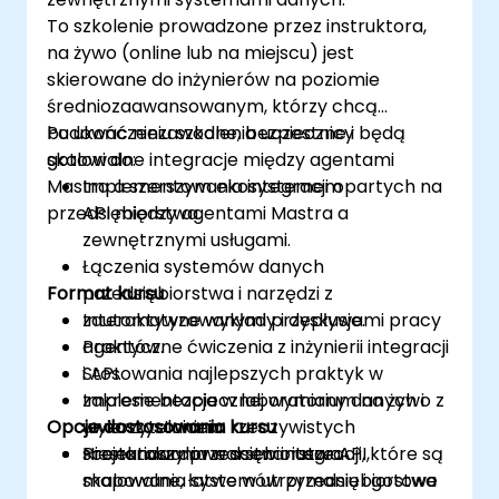
To szkolenie prowadzone przez instruktora,
na żywo (online lub na miejscu) jest
skierowane do inżynierów na poziomie
średniozaawansowanym, którzy chcą
budować niezawodne, bezpieczne i
Po ukończeniu szkolenia uczestnicy będą
skalowalne integracje między agentami
gotowi do:
Mastra a szerszym ekosystemem
Implementowania integracji opartych na
przedsiębiorstwa.
API między agentami Mastra a
zewnętrznymi usługami.
Łączenia systemów danych
Format kursu
przedsiębiorstwa i narzędzi z
zautomatyzowanymi przepływami pracy
Interaktywne wykłady i dyskusje.
agentów.
Praktyczne ćwiczenia z inżynierii integracji
Stosowania najlepszych praktyk w
i API.
zakresie bezpiecznej wymiany danych i
Implementacja w laboratorium na żywo z
Opcje dostosowania kursu
uwierzytelniania.
wykorzystaniem rzeczywistych
Projektowania warstw integracji, które są
scenariuszy przedsiębiorstwa.
Niestandardowe scenariusze API,
skalowalne, łatwe w utrzymaniu i gotowe
mapowania systemów przedsiębiorstwa