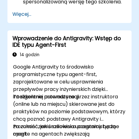
spersonalizowaną wersję tego szkolenia.
Więcej...
Wprowadzenie do Antigravity: Wstęp do
IDE typu Agent-First
14 godzin
Google Antigravity to środowisko
programistyczne typu agent-first,
zaprojektowane w celu usprawnienia
przepływów pracy inżynierskich dzięki
inteligentnej automatyzacji.
To szkolenie prowadzone przez instruktora
(online lub na miejscu) skierowane jest do
praktyków na poziomie podstawowym, którzy
chcą poznać podstawy Antigravity i
zrozumieć, jak środowiska programistyczne
Po zakończeniu szkolenia uczestnicy będą
oparte na agentach zwiększają
mogli: