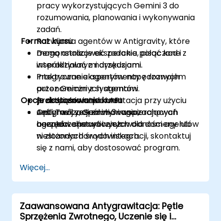
pracy wykorzystujących Gemini 3 do
rozumowania, planowania i wykonywania
zadań.
Format kursu
Rozwijania agentów w Antigravity, które
mogą analizować zadania, pisać kod i
Demonstracje eksperckie połączone z
współdziałać z narzędziami.
interaktywnymi dyskusjami.
Integrowania agentów napędzanych
Praktyczne eksperymenty z rozwojem
przez Gemini z systemami
autonomicznych agentów.
Opcje dostosowania kursu
przedsiębiorstwa i API.
Praktyczna implementacja przy użyciu
Optymalizacji zachowania,
Antigravity, Gemini 3 i wspierających
Jeśli Twój zespół wymaga zachowań
bezpieczeństwa i niezawodności agentów
narzędzi chmurowych.
agentów specyficznych dla domeny lub
w złożonych środowiskach.
niestandardowych integracji, skontaktuj
się z nami, aby dostosować program.
Więcej...
Zaawansowana Antygrawitacja: Pętle
Sprzężenia Zwrotnego, Uczenie się i