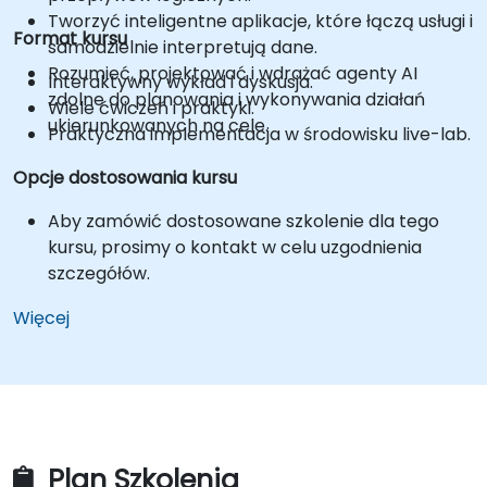
Tworzyć inteligentne aplikacje, które łączą usługi i
Format kursu
samodzielnie interpretują dane.
Rozumieć, projektować i wdrażać agenty AI
Interaktywny wykład i dyskusja.
zdolne do planowania i wykonywania działań
Wiele ćwiczeń i praktyki.
ukierunkowanych na cele.
Praktyczna implementacja w środowisku live-lab.
Opcje dostosowania kursu
Aby zamówić dostosowane szkolenie dla tego
kursu, prosimy o kontakt w celu uzgodnienia
szczegółów.
Więcej
Plan Szkolenia