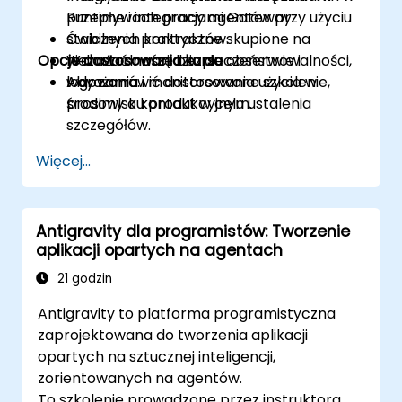
przepływach pracy agentów przy użyciu
Runtime i integracjami Gateway.
stabilnych kontraktów.
Ćwiczenia praktyczne skupione na
Opcje dostosowania kursu
Wdrażać narzędzia do obserwowalności,
niezawodności, bezpieczeństwie i
logowania i monitorowania użycia w
wdrażaniu.
Aby zamówić dostosowane szkolenie,
środowisku produkcyjnym.
prosimy o kontakt w celu ustalenia
szczegółów.
Więcej...
Antigravity dla programistów: Tworzenie
aplikacji opartych na agentach
21 godzin
Antigravity to platforma programistyczna
zaprojektowana do tworzenia aplikacji
opartych na sztucznej inteligencji,
zorientowanych na agentów.
To szkolenie prowadzone przez instruktora