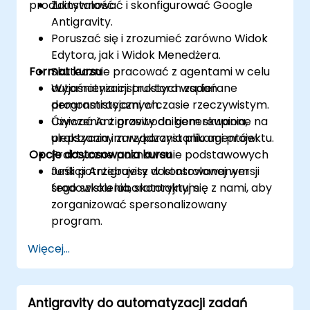
produktywność.
Zainstalować i skonfigurować Google
Antigravity.
Poruszać się i zrozumieć zarówno Widok
Edytora, jak i Widok Menedżera.
Format kursu
Skutecznie pracować z agentami w celu
automatyzacji prostych zadań
Wyjaśnienia instruktora wspierane
programistycznych.
demonstracjami w czasie rzeczywistym.
Używać Antigravity do generowania,
Ćwiczenia z przewodnikiem skupione na
ulepszania i zarządzania plikami projektu.
praktycznym wykorzystaniu agentów.
Opcje dostosowania kursu
Praktyczne poznawanie podstawowych
funkcji Antigravity w kontrolowanym
Jeśli potrzebujesz dostosowanej wersji
środowisku laboratoryjnym.
tego szkolenia, skontaktuj się z nami, aby
zorganizować spersonalizowany
program.
Więcej...
Antigravity do automatyzacji zadań