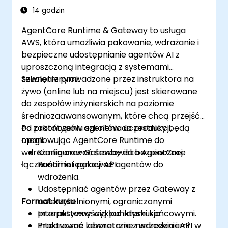
14 godzin
AgentCore Runtime & Gateway to usługa
AWS, która umożliwia pakowanie, wdrażanie i
bezpieczne udostępnianie agentów AI z
uproszczoną integracją z systemami
zewnętrznymi.
Szkolenie prowadzone przez instruktora na
żywo (online lub na miejscu) jest skierowane
do zespołów inżynierskich na poziomie
średniozaawansowanym, które chcą przejść
od prototypów agentów do produkcji,
Po zakończeniu szkolenia uczestnicy będą
opanowując AgentCore Runtime do
mogli:
wdrażania oraz Gateway do bezpiecznej
Konfigurować środowiska AgentCore
łączności i integracji API.
Runtime i pakować agentów do
wdrożenia.
Udostępniać agentów przez Gateway z
Format kursu
uwierzytelnionymi, ograniczonymi
przepustowością punktami końcowymi.
Interaktywny wykład i dyskusja.
Integrować zewnętrzne narzędzia i API w
Praktyczne laboratoria z wdrożeniami