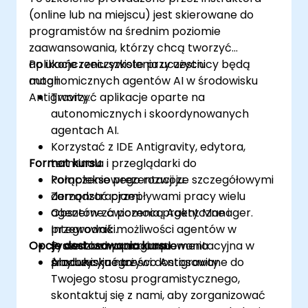
(online lub na miejscu) jest skierowane do
programistów na średnim poziomie
zaawansowania, którzy chcą tworzyć
aplikacje rzeczywiste przy użyciu
Po ukończeniu szkolenia uczestnicy będą
autonomicznych agentów AI w środowisku
mogli:
Antigravity.
Tworzyć aplikacje oparte na
autonomicznych i skoordynowanych
agentach AI.
Korzystać z IDE Antigravity, edytora,
Format kursu
terminala i przeglądarki do
kompleksowego rozwoju.
Połączenie prezentacji ze szczegółowymi
Zarządzać przepływami pracy wielu
demonstracjami.
agentów za pomocą Agent Manager.
Obszerne ćwiczenia praktyczne i
Integrować możliwości agentów w
przewodniki.
Opcje dostosowania kursu
systemach oprogramowania
Prawdziwa praca implementacyjna w
produkcyjnego.
środowisku na żywo Antigravity.
Aby uzyskać treści dostosowane do
Twojego stosu programistycznego,
skontaktuj się z nami, aby zorganizować