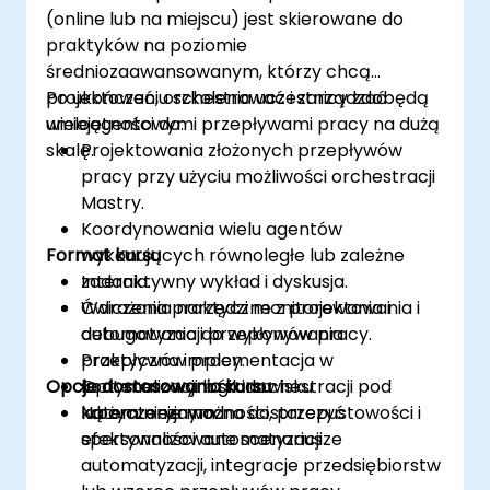
(online lub na miejscu) jest skierowane do
praktyków na poziomie
średniozaawansowanym, którzy chcą
projektować, orchestrować i zarządzać
Po ukończeniu szkolenia uczestnicy zdobędą
wieloagentowymi przepływami pracy na dużą
umiejętności do:
skalę.
Projektowania złożonych przepływów
pracy przy użyciu możliwości orchestracji
Mastry.
Koordynowania wielu agentów
Format kursu
wykonujących równoległe lub zależne
zadania.
Interaktywny wykład i dyskusja.
Wdrażania narzędzi monitorowania i
Ćwiczenia praktyczne z projektowania i
debugowania do wykonywania
automatyzacji przepływów pracy.
przepływów pracy.
Praktyczna implementacja w
Opcje dostosowania kursu
Optymalizacji logiki orchestracji pod
kontenerowym środowisku
kątem niezawodności, przepustowości i
laboratoryjnym.
Na życzenie można dostarczyć
efektywności automatyzacji.
spersonalizowane scenariusze
automatyzacji, integracje przedsiębiorstw