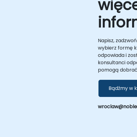
więce
infor
Napisz, zadzwoń 
wybierz formę ko
odpowiada i zos
konsultanci odp
pomogą dobrać 
Bądźmy w k
wroclaw@noblepr