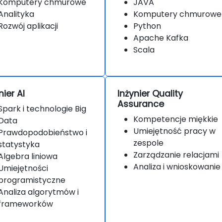
Komputery chmurowe
JAVA
Analityka
Komputery chmurowe
Rozwój aplikacji
Python
Apache Kafka
Scala
nier AI
Inżynier Quality
Assurance
Spark i technologie Big
Kompetencje miękkie
Data
Umiejętność pracy w
Prawdopodobieństwo i
zespole
statystyka
Zarządzanie relacjami
Algebra liniowa
Analiza i wnioskowanie
Umiejętności
programistyczne
Analiza algorytmów i
frameworków