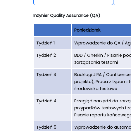
Inżynier Quality Assurance (QA)
Poniedziałek
Tydzień 1
Wprowadzenie do QA / Agi
Tydzień 2
BDD / Gherkin / Pisanie p
zarządzania testami
Tydzień 3
Backlogi JIRA / Confluenc
projektu), Praca z typami 
środowiska testowe
Tydzień 4
Przegląd narzędzi do zarz
przypadków testowych i z
Pisanie raportu końcoweg
Tydzień 5
Wprowadzenie do automaty