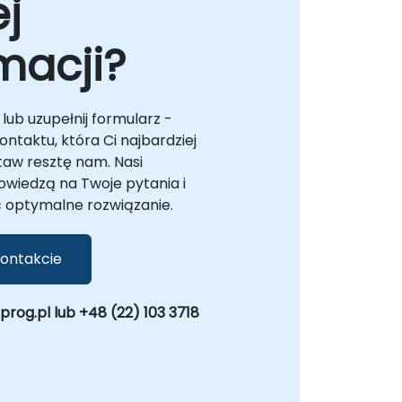
j
macji?
lub uzupełnij formularz -
ntaktu, która Ci najbardziej
taw resztę nam. Nasi
owiedzą na Twoje pytania i
optymalne rozwiązanie.
ontakcie
og.pl lub +48 (22) 103 3718