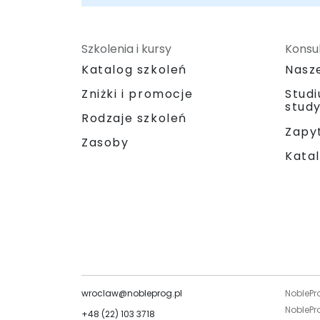
Szkolenia i kursy
Konsul
Katalog szkoleń
Nasz
Zniżki i promocje
Stud
stud
Rodzaje szkoleń
Zapyt
Zasoby
Katal
wroclaw@nobleprog.pl
NoblePr
NoblePro
+48 (22) 103 3718