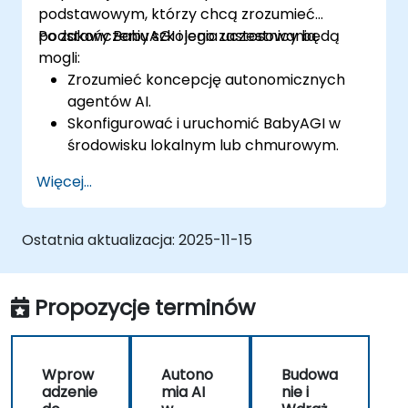
podstawowym, którzy chcą zrozumieć
podstawy BabyAGI i jego zastosowania.
Po zakończeniu szkolenia uczestnicy będą
mogli:
Zrozumieć koncepcję autonomicznych
agentów AI.
Skonfigurować i uruchomić BabyAGI w
środowisku lokalnym lub chmurowym.
Poznać proces tworzenia, priorytetyzacji i
Więcej...
wykonywania zadań.
Zidentyfikować potencjalne przypadki
użycia automatyzacji AI z wykorzystaniem
Ostatnia aktualizacja:
2025-11-15
BabyAGI.
Propozycje terminów
Wprow
Autono
Budowa
adzenie
mia AI
nie i