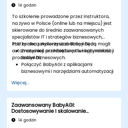
14 godzin
To szkolenie prowadzone przez instruktora,
na żywo w Polsce (online lub na miejscu) jest
skierowane do średnio zaawansowanych
specjalistów IT i strategów biznesowych,
którzy chcą wykorzystać BabyAGI do
Pod koniec szkolenia uczestnicy będą mogli:
automatyzacji przedsiębiorstw i optymalizacji
Zrozumieć architekturę i funkcjonalność
procesów biznesowych.
BabyAGI.
Połączyć BabyAGI z aplikacjami
biznesowymi i narzędziami automatyzacji
przepływu pracy.
Więcej...
Zintegrować BabyAGI z CRM, ERP i
narzędziami do zwiększania
produktywności.
Zaawansowany BabyAGI:
Automatyzować powtarzalne zadania
Dostosowywanie i skalowanie
biznesowe za pomocą agentów
autonomicznych agentów
napędzanych AI.
14 godzin
Optymalizować przepływy pracy