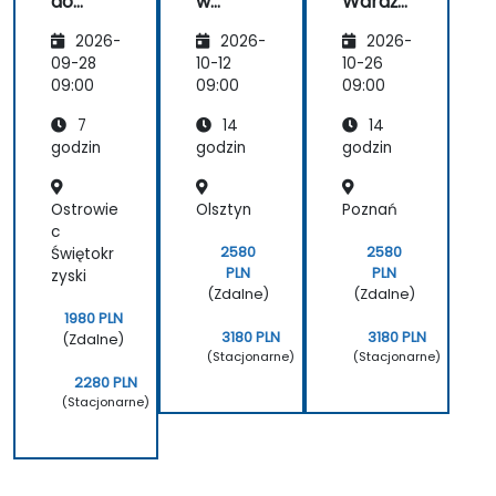
do
w
Wdraża
BabyA
praktyc
nie
2026-
2026-
2026-
GI:
e:
BabyA
Zrozumi
Porówn
GI do
09-28
10-12
10-26
enie
anie
Automa
09:00
09:00
09:00
autono
BabyA
tyzacji
7
14
14
miczny
GI z
Proces
ch
innymi
ów
godzin
godzin
godzin
agentó
autono
w AI
miczny
Ostrowie
Olsztyn
Poznań
mi
agenta
c
mi
2580
2580
Świętokr
PLN
PLN
zyski
(Zdalne)
(Zdalne)
1980 PLN
3180 PLN
3180 PLN
(Zdalne)
(Stacjonarne)
(Stacjonarne)
2280 PLN
(Stacjonarne)