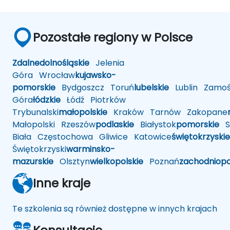
Pozostałe regiony w Polsce
Zdalne
dolnośląskie
Jelenia
Góra
Wrocław
kujawsko-
pomorskie
Bydgoszcz
Toruń
lubelskie
Lublin
Zamoś
Góra
łódzkie
Łódź
Piotrków
Trybunalski
małopolskie
Kraków
Tarnów
Zakopane
Małopolski
Rzeszów
podlaskie
Białystok
pomorskie
Sł
Biała
Częstochowa
Gliwice
Katowice
świętokrzyskie
Świętokrzyski
warminsko-
mazurskie
Olsztyn
wielkopolskie
Poznań
zachodniop
Inne kraje
Te szkolenia są również dostępne w innych krajach