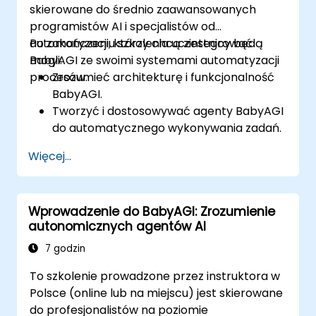
skierowane do średnio zaawansowanych
programistów AI i specjalistów od
automatyzacji, którzy chcą zintegrować
Po zakończeniu szkolenia uczestnicy będą
BabyAGI ze swoimi systemami automatyzacji
mogli:
procesów.
Zrozumieć architekturę i funkcjonalność
BabyAGI.
Tworzyć i dostosowywać agenty BabyAGI
do automatycznego wykonywania zadań.
Integrować BabyAGI z API i zewnętrznymi
Więcej...
źródłami danych.
Wdrażać rozwiązania BabyAGI na
platformach chmurowych.
Wprowadzenie do BabyAGI: Zrozumienie
Optymalizować przepływy pracy
autonomicznych agentów AI
BabyAGI pod kątem wydajności i
skalowalności.
7 godzin
To szkolenie prowadzone przez instruktora w
Polsce (online lub na miejscu) jest skierowane
do profesjonalistów na poziomie