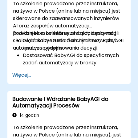
To szkolenie prowadzone przez instruktora,
napędzane AI w celu poprawy
na żywo w Polsce (online lub na miejscu) jest
efektywności.
skierowane do zaawansowanych inżynierów
Zapewnić bezpieczeństwo, zgodność i
AI oraz zespołów automatyzacji
etyczne wdrażanie AI w środowisku
przedsiębiorstw, którzy chcą dostosować i
Pod koniec szkolenia uczestnicy będą mogli:
biznesowym.
skalować BabyAGI do złożonych rozwiązań
Głęboko zrozumieć architekturę BabyAGI
automatyzacyjnych.
i proces podejmowania decyzji.
Dostosować BabyAGI do specyficznych
zadań automatyzacji w branży.
Optymalizować wydajność BabyAGI i
Więcej...
wykorzystanie zasobów.
Integrować BabyAGI z systemami
przedsiębiorstw, API i zewnętrznymi
Budowanie i Wdrażanie BabyAGI do
narzędziami.
Automatyzacji Procesów
Wdrażać i skalować BabyAGI w
środowiskach chmurowych.
14 godzin
Zapewniać bezpieczeństwo, zgodność i
To szkolenie prowadzone przez instruktora,
etyczne rozważania w autonomicznych
na żywo w Polsce (online lub na miejscu), jest
agentach.