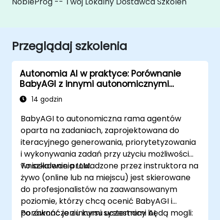
NobleProg -- Twój Lokalny Dostawca Szkoleń
Przeglądaj szkolenia
Autonomia AI w praktyce: Porównanie
BabyAGI z innymi autonomicznymi
agentami
14 godzin
BabyAGI to autonomiczna rama agentów
oparta na zadaniach, zaprojektowana do
iteracyjnego generowania, priorytetyzowania
i wykonywania zadań przy użyciu możliwości
wnioskowania LLM.
To szkolenie prowadzone przez instruktora na
żywo (online lub na miejscu) jest skierowane
do profesjonalistów na zaawansowanym
poziomie, którzy chcą ocenić BabyAGI i
porównać je z innymi systemami AI
Po zakończeniu kursu uczestnicy będą mogli: