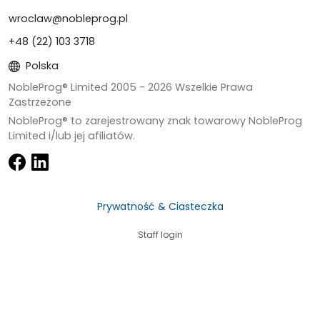
wroclaw@nobleprog.pl
+48 (22) 103 3718
Polska
NobleProg® Limited 2005 -
2026
Wszelkie Prawa
Zastrzeżone
NobleProg® to zarejestrowany znak towarowy NobleProg
Limited i/lub jej afiliatów.
Prywatność & Ciasteczka
Staff login