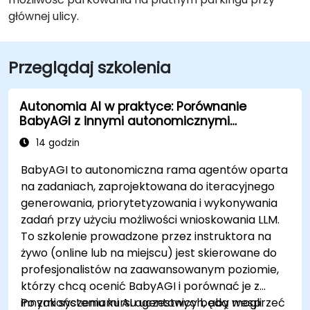
głównej ulicy.
Przeglądaj szkolenia
Autonomia AI w praktyce: Porównanie
BabyAGI z innymi autonomicznymi
agentami
14 godzin
BabyAGI to autonomiczna rama agentów oparta
na zadaniach, zaprojektowana do iteracyjnego
generowania, priorytetyzowania i wykonywania
zadań przy użyciu możliwości wnioskowania LLM.
To szkolenie prowadzone przez instruktora na
żywo (online lub na miejscu) jest skierowane do
profesjonalistów na zaawansowanym poziomie,
którzy chcą ocenić BabyAGI i porównać je z
innymi systemami AI agentowych, aby wesprzeć
Po zakończeniu kursu uczestnicy będą mogli: