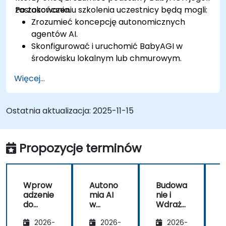
zastosowania.
Po zakończeniu szkolenia uczestnicy będą mogli:
Zrozumieć koncepcję autonomicznych
agentów AI.
Skonfigurować i uruchomić BabyAGI w
środowisku lokalnym lub chmurowym.
Poznać proces tworzenia, priorytetyzacji i
Więcej...
wykonywania zadań.
Zidentyfikować potencjalne przypadki użycia
automatyzacji AI z wykorzystaniem BabyAGI.
Ostatnia aktualizacja:
2025-11-15
Propozycje terminów
Wprow
Autono
Budowa
adzenie
mia AI
nie i
do
w
Wdraża
BabyA
praktyc
nie
G
2026-
2026-
2026-
GI:
e:
BabyA