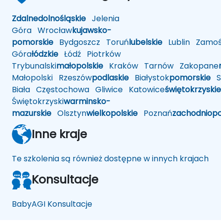
Zdalne
dolnośląskie
Jelenia
Góra
Wrocław
kujawsko-
pomorskie
Bydgoszcz
Toruń
lubelskie
Lublin
Zamoś
Góra
łódzkie
Łódź
Piotrków
Trybunalski
małopolskie
Kraków
Tarnów
Zakopane
Małopolski
Rzeszów
podlaskie
Białystok
pomorskie
Sł
Biała
Częstochowa
Gliwice
Katowice
świętokrzyskie
Świętokrzyski
warminsko-
mazurskie
Olsztyn
wielkopolskie
Poznań
zachodniop
Inne kraje
Te szkolenia są również dostępne w innych krajach
Konsultacje
BabyAGI Konsultacje