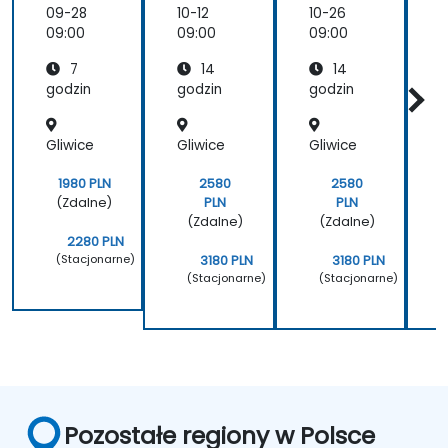
Zrozumi
Porówn
GI do
09-28
10-12
10-26
1
enie
anie
Automa
n
09:00
09:00
09:00
0
autono
BabyA
tyzacji
7
14
14
miczny
GI z
Proces
ch
innymi
ów
godzin
godzin
godzin
g
agentó
autono
w AI
miczny
Gliwice
Gliwice
Gliwice
G
mi
agenta
mi
1980 PLN
2580
2580
(Zdalne)
PLN
PLN
(Zdalne)
(Zdalne)
2280 PLN
(Stacjonarne)
3180 PLN
3180 PLN
(Stacjonarne)
(Stacjonarne)
Pozostałe regiony w Polsce