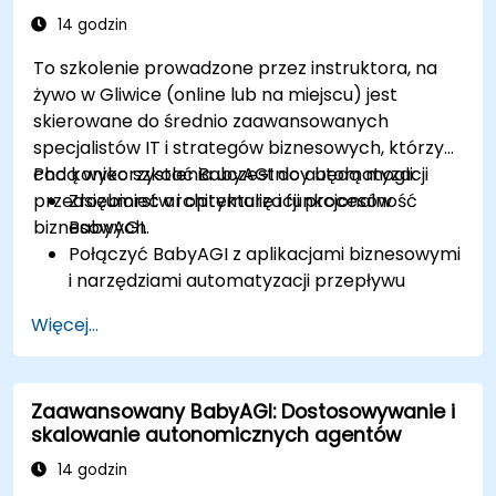
14 godzin
To szkolenie prowadzone przez instruktora, na
żywo w Gliwice (online lub na miejscu) jest
skierowane do średnio zaawansowanych
specjalistów IT i strategów biznesowych, którzy
chcą wykorzystać BabyAGI do automatyzacji
Pod koniec szkolenia uczestnicy będą mogli:
przedsiębiorstw i optymalizacji procesów
Zrozumieć architekturę i funkcjonalność
biznesowych.
BabyAGI.
Połączyć BabyAGI z aplikacjami biznesowymi
i narzędziami automatyzacji przepływu
pracy.
Więcej...
Zintegrować BabyAGI z CRM, ERP i
narzędziami do zwiększania produktywności.
Automatyzować powtarzalne zadania
Zaawansowany BabyAGI: Dostosowywanie i
biznesowe za pomocą agentów
skalowanie autonomicznych agentów
napędzanych AI.
Optymalizować przepływy pracy napędzane
14 godzin
AI w celu poprawy efektywności.