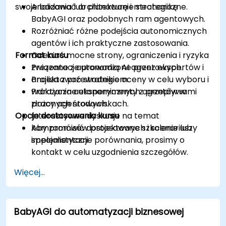
swoje badania lub planowanie strategiczne.
Analizować architekturę i mechanikę
BabyAGI oraz podobnych ram agentowych.
Rozróżniać różne podejścia autonomicznych
agentów i ich praktyczne zastosowania.
Format kursu
Oceniać mocne strony, ograniczenia i ryzyka
związane z autonomią AI agentowych.
Prezentacje prowadzone przez ekspertów i
Projektować strategie oceny w celu wyboru i
analiza z przewodnikiem.
wdrażania autonomicznych agentów w
Praktyczne eksperymenty z przepływami
złożonych środowiskach.
pracy agentowych.
Opcje dostosowania kursu
Interaktywne dyskusje na temat
kompromisów projektowych i scenariuszy
Aby zamówić dostosowane szkolenie lub
implementacji.
specjalistyczne porównania, prosimy o
kontakt w celu uzgodnienia szczegółów.
Więcej...
BabyAGI do automatyzacji biznesowej