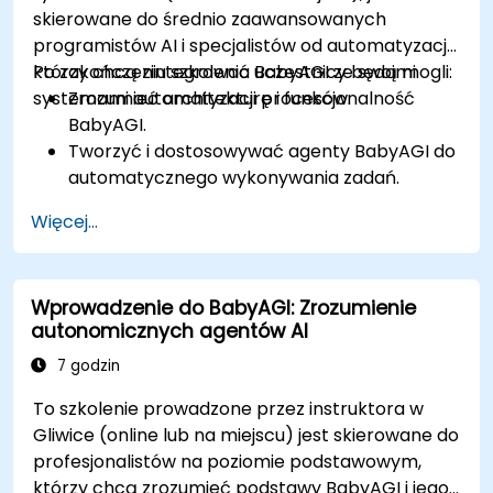
skierowane do średnio zaawansowanych
programistów AI i specjalistów od automatyzacji,
którzy chcą zintegrować BabyAGI ze swoimi
Po zakończeniu szkolenia uczestnicy będą mogli:
systemami automatyzacji procesów.
Zrozumieć architekturę i funkcjonalność
BabyAGI.
Tworzyć i dostosowywać agenty BabyAGI do
automatycznego wykonywania zadań.
Integrować BabyAGI z API i zewnętrznymi
Więcej...
źródłami danych.
Wdrażać rozwiązania BabyAGI na
platformach chmurowych.
Wprowadzenie do BabyAGI: Zrozumienie
Optymalizować przepływy pracy BabyAGI
autonomicznych agentów AI
pod kątem wydajności i skalowalności.
7 godzin
To szkolenie prowadzone przez instruktora w
Gliwice (online lub na miejscu) jest skierowane do
profesjonalistów na poziomie podstawowym,
którzy chcą zrozumieć podstawy BabyAGI i jego