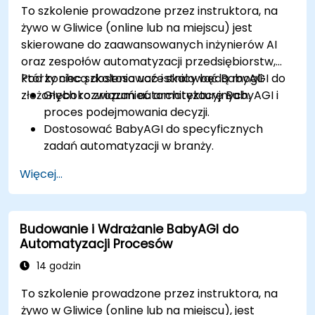
To szkolenie prowadzone przez instruktora, na
Zapewnić bezpieczeństwo, zgodność i
żywo w Gliwice (online lub na miejscu) jest
etyczne wdrażanie AI w środowisku
skierowane do zaawansowanych inżynierów AI
biznesowym.
oraz zespołów automatyzacji przedsiębiorstw,
którzy chcą dostosować i skalować BabyAGI do
Pod koniec szkolenia uczestnicy będą mogli:
złożonych rozwiązań automatyzacyjnych.
Głęboko zrozumieć architekturę BabyAGI i
proces podejmowania decyzji.
Dostosować BabyAGI do specyficznych
zadań automatyzacji w branży.
Optymalizować wydajność BabyAGI i
Więcej...
wykorzystanie zasobów.
Integrować BabyAGI z systemami
przedsiębiorstw, API i zewnętrznymi
Budowanie i Wdrażanie BabyAGI do
narzędziami.
Automatyzacji Procesów
Wdrażać i skalować BabyAGI w
środowiskach chmurowych.
14 godzin
Zapewniać bezpieczeństwo, zgodność i
To szkolenie prowadzone przez instruktora, na
etyczne rozważania w autonomicznych
żywo w Gliwice (online lub na miejscu), jest
agentach.