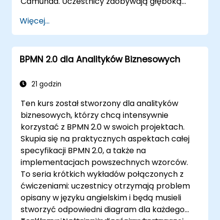
Camunda. Uczestnicy zdobywają głęboką
wiedzę na temat cyklu życia procesów,
Więcej...
integracji ze SpringBoot, konfiguracji silnika i
obsługi błędów. Szkolenie obejmuje ćwiczenia
praktyczne i omawia najlepsze praktyki w
BPMN 2.0 dla Analityków Biznesowych
modelowaniu i zarządzaniu silnikiem
Camunda.
21 godzin
Ten kurs został stworzony dla analityków
biznesowych, którzy chcą intensywnie
korzystać z BPMN 2.0 w swoich projektach.
Skupia się na praktycznych aspektach całej
specyfikacji BPMN 2.0, a także na
implementacjach powszechnych wzorców.
To seria krótkich wykładów połączonych z
ćwiczeniami: uczestnicy otrzymają problem
opisany w języku angielskim i będą musieli
stworzyć odpowiedni diagram dla każdego