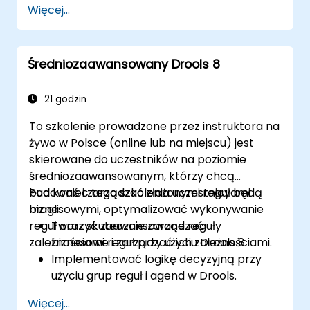
Więcej...
Bezproblemowo integrować Drools z
aplikacjami przedsiębiorstw i systemami
zewnętrznymi.
Średniozaawansowany Drools 8
Wdrażaæ solidne mechanizmy kontroli
wersji i współpracy w rozwoju reguł.
Projektować i wdrażać skalowalne
21 godzin
rozwiązania oparte na Drools dla potrzeb
To szkolenie prowadzone przez instruktora na
przedsiębiorstw.
żywo w Polsce (online lub na miejscu) jest
skierowane do uczestników na poziomie
średniozaawansowanym, którzy chcą
budować i zarządzać złożonymi regułami
Pod koniec tego szkolenia uczestnicy będą
biznesowymi, optymalizować wykonywanie
mogli:
reguł oraz skutecznie zarządzać
Tworzyć zaawansowane reguły
zależnościami reguł przy użyciu Drools 8.
biznesowe i zarządzać ich zależnościami.
Implementować logikę decyzyjną przy
użyciu grup reguł i agend w Drools.
Optymalizować wydajność wykonywania
Więcej...
reguł w Drools.