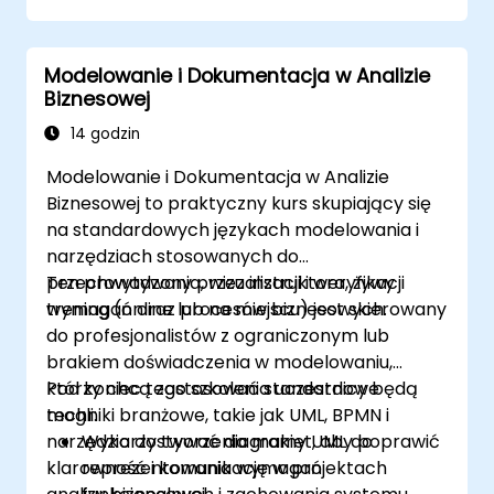
Korzystać z zaawansowanych funkcji
Drools Workbench do zarządzania
Modelowanie i Dokumentacja w Analizie
regułami.
Biznesowej
Integrować Drools z zewnętrznymi
źródłami danych i systemami.
14 godzin
Modelowanie i Dokumentacja w Analizie
Biznesowej to praktyczny kurs skupiający się
na standardowych językach modelowania i
narzędziach stosowanych do
przechwytywania, wizualizacji i weryfikacji
Ten prowadzony przez instruktora, żywy
wymagań oraz procesów biznesowych.
trening (online lub na miejscu) jest skierowany
do profesjonalistów z ograniczonym lub
brakiem doświadczenia w modelowaniu,
którzy chcą zastosować standardowe
Pod koniec tego szkolenia uczestnicy będą
techniki branżowe, takie jak UML, BPMN i
mogli:
narzędzia do tworzenia makiet, aby poprawić
Wykorzystywać diagramy UML do
klarowność i komunikację w projektach
reprezentowania wymagań