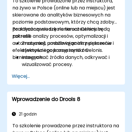
To szkolenie prowadzone przez instruktora,
projektami i inicjatywami poprawy
na żywo w Polsce (online lub na miejscu) jest
procesów.
skierowane do analityków biznesowych na
poziomie podstawowym, którzy chcą zdobyć
praktyczną wiedzę na temat Celonis w
Po zakończeniu szkolenia uczestnicy będą
zakresie analizy procesów, optymalizacji i
potrafili:
automatyzacji, umożliwiając im zwiększenie
Zrozumieć podstawy analizy procesów i
efektywności i poprawę wyników
efektywnego korzystania z Celonis.
biznesowych.
Integrować źródła danych, odkrywać i
wizualizować procesy.
Zdobyć wiedzę w zakresie analizy
Więcej...
procesów przy użyciu KPI i benchmarków.
Automatyzować przepływy pracy i
wykorzystywać Celonis Action Engine do
Wprowadzenie do Drools 8
automatyzacji zadań.
Tworzyć i dostosowywać pulpity
nawigacyjne oraz raporty do
21 godzin
monitorowania w czasie rzeczywistym.
To szkolenie prowadzone przez instruktora na