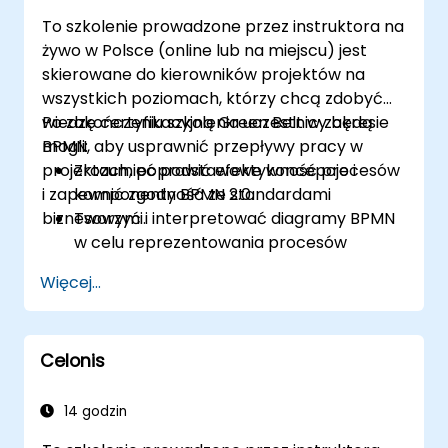
To szkolenie prowadzone przez instruktora na
żywo w Polsce (online lub na miejscu) jest
skierowane do kierowników projektów na
wszystkich poziomach, którzy chcą zdobyć
wiedzę certyfikacyjną Green Belt w zakresie
Po zakończeniu szkolenia uczestnicy będą
BPMN, aby usprawnić przepływy pracy w
mogli:
projektach, poprawić efektywność procesów
Zrozumieć podstawowe koncepcje i
i zapewnić zgodność ze standardami
komponenty BPMN 2.0.
biznesowymi.
Tworzyć i interpretować diagramy BPMN
w celu reprezentowania procesów
biznesowych.
Więcej...
Optymalizować przepływy pracy,
stosując najlepsze praktyki w
modelowaniu BPMN.
Celonis
Identyfikować i eliminować
nieefektywności w procesach
biznesowych.
14 godzin
Integrować BPMN z zarządzaniem