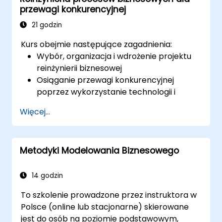
przewagi konkurencyjnej
21 godzin
Kurs obejmie następujące zagadnienia:
Wybór, organizacja i wdrożenie projektu
reinżynierii biznesowej
Osiąganie przewagi konkurencyjnej
poprzez wykorzystanie technologii i
narzędzi UML
Więcej...
Maksymalizacja satysfakcji klienta
poprzez dostosowanie projektowania
procesów do ich potrzeb
Metodyki Modelowania Biznesowego
Identyfikacja typowych objawów
dysfunkcji procesów biznesowych
Skuteczne przeprojektowanie przepływu
14 godzin
pracy i struktury w firmie
To szkolenie prowadzone przez instruktora w
Zapewnienie najlepszych praktyk poprzez
Polsce (online lub stacjonarne) skierowane
zastosowanie wzorców biznesowych
jest do osób na poziomie podstawowym,