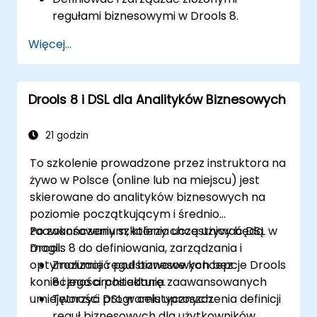
regułami biznesowymi w Drools 8.
Projektować i wykonywać przepływy
Więcej...
pracy za pomocą jBPM.
Integrować reguły Drools z procesami
jBPM w celu dynamicznego podejmowania
Drools 8 i DSL dla Analityków Biznesowych
decyzji.
Optymalizować i rozwiązywać problemy
związane z przepływami pracy
21 godzin
sterowanymi regułami.
To szkolenie prowadzone przez instruktora na
żywo w Polsce (online lub na miejscu) jest
skierowane do analityków biznesowych na
poziomie początkującym i średnio
zaawansowanym, którzy chcą używać DSL w
Po zakończeniu szkolenia uczestnicy będą
Drools 8 do definiowania, zarządzania i
mogli:
optymalizacji reguł biznesowych bez
Zrozumieć podstawowe koncepcje Drools
konieczności posiadania zaawansowanych
8 i jego architekturę.
umiejętności programistycznych.
Tworzyć DSL w celu uproszczenia definicji
reguł biznesowych dla użytkowników