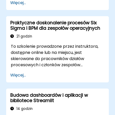
Więcej...
Korzystać z Signavio, aby zapewnić
zgodność procesów.
Używać Signavio do optymalizacji
Praktyczne doskonalenie procesów Six
wydajności biznesowej.
Sigma i BPM dla zespołów operacyjnych
21 godzin
To szkolenie prowadzone przez instruktora,
dostępne online lub na miejscu, jest
skierowane do pracowników działów
procesowych i członków zespołów
operacyjnych, którzy chcą opanować
Więcej...
praktyczne techniki doskonalenia procesów,
korzystając z zasad Six Sigma i modelowania
BPMN 2.0.
Budowa dashboardów i aplikacji w
bibliotece Streamlit
14 godzin