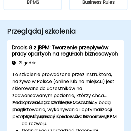
BPMS
Business Rules
Przeglądaj szkolenia
Drools 8 z jBPM: Tworzenie przepływów
pracy opartych na regułach biznesowych
21 godzin
To szkolenie prowadzone przez instruktora,
na żywo w Polsce (online lub na miejscu) jest
skierowane do uczestników na
zaawansowanym poziomie, którzy chcą
zintegrować Drools 8 z jBPM w celu
Pod koniec tego szkolenia uczestnicy będą
projektowania, wykonywania i optymalizacji
mogli:
przepływów pracy i procesów biznesowych.
Skonfigurować środowiska Drools 8 i jBPM
do rozwoju.
Definiować i zarządzać złożonymi