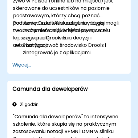
żywo w Polsce (online lub na miejscu) jest
skierowane do uczestników na poziomie
podstawowym, którzy chcą poznać
podstawy Drools 8, skonfigurować go i
Pod koniec szkolenia uczestnicy będą mogli:
tworzyć proste reguły biznesowe w celu
Zrozumieć cel i korzyści płynące z
lepszego podejmowania decyzji i
używania Drools 8.
automatyzacji.
Skonfigurować środowisko Drools i
zintegrować je z aplikacjami.
Tworzyć, testować i wdrażać proste
Więcej...
reguły biznesowe.
Korzystać z Drools Workbench do
zarządzania regułami i tabelami
Camunda dla deweloperów
decyzyjnymi.
Wdrażać Drools w rzeczywistych
scenariuszach w celu automatyzacji
21 godzin
decyzji.
"Camunda dla deweloperów" to intensywne
szkolenie, które skupia się na praktycznym
zastosowaniu notacji BPMN i DMN w silniku