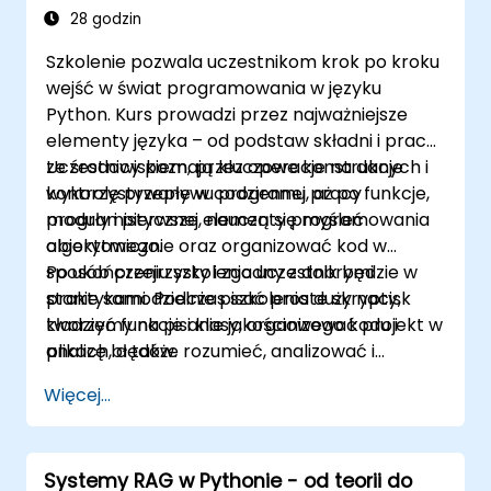
28 godzin
Szkolenie pozwala uczestnikom krok po kroku
wejść w świat programowania w języku
Python. Kurs prowadzi przez najważniejsze
elementy języka – od podstaw składni i pracy
ze środowiskiem, przez operacje na danych i
Uczestnicy poznają kluczowe konstrukcje
kontrolę przepływu programu, aż po funkcje,
wykorzystywane w codziennej pracy
moduły i pierwsze elementy programowania
programistycznej, nauczą się myśleć
obiektowego.
algorytmicznie oraz organizować kod w
sposób przejrzysty i zgodny z dobrymi
Po ukończeniu szkolenia uczestnik będzie w
praktykami. Podczas szkolenia duży nacisk
stanie samodzielnie pisać proste skrypty,
kładziemy na pisanie jakościowego kodu i
tworzyć funkcje i klasy, organizować projekt w
analizę błędów.
plikach, a także rozumieć, analizować i
uruchamiać kod Pythona w praktycznych
Więcej...
zastosowaniach.
Systemy RAG w Pythonie - od teorii do