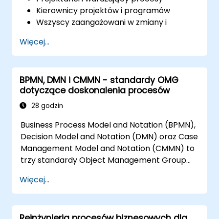
Kierownicy projektów i programów
Wszyscy zaangażowani w zmiany i
transformację biznesową.
Więcej...
BPMN, DMN i CMMN - standardy OMG
dotyczące doskonalenia procesów
28 godzin
Business Process Model and Notation (BPMN),
Decision Model and Notation (DMN) oraz Case
Management Model and Notation (CMMN) to
trzy standardy Object Management Group
(OMG) dotyczące modelowania procesów,
Więcej...
decyzji i przypadków. Ten kurs wprowadza w
tematykę wszystkich trzech standardów i
informuje, kiedy należy stosować każdy z nich.
Reinżynieria procesów biznesowych dla