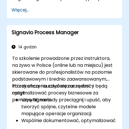
pułapek w pracy z LLM.
będzie potrafił samodzielnie zaprojektować i
Więcej...
zaimplementować system RAG dostosowany
do własnych potrzeb biznesowych.
Signavio Process Manager
14 godzin
To szkolenie prowadzone przez instruktora,
na żywo w Polsce (online lub na miejscu) jest
skierowane do profesjonalistów na poziomie
podstawowym i średnio zaawansowanym,
którzy chcą nauczyć się zarządzać i
Po zakończeniu szkolenia uczestnicy będą
optymalizować procesy biznesowe za
mogli:
pomocą Signavio.
Używać metody przeciągnij i upuść, aby
tworzyć spójne, czytelne modele
mapujące operacje organizacji.
Wspólnie dokumentować, optymalizować
i symulować procesy biznesowe.