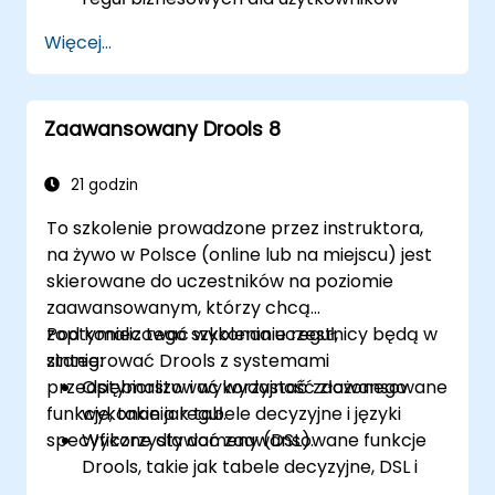
nietechnicznych.
Więcej...
Skutecznie zarządzać, testować i
utrzymywać reguły za pomocą Drools
Workbench.
Zaawansowany Drools 8
Współpracować z zespołami
technicznymi w celu wdrażania i
udoskonalania reguł biznesowych.
21 godzin
Stosować najlepsze praktyki w zakresie
To szkolenie prowadzone przez instruktora,
optymalizacji reguł i zarządzania ich
na żywo w Polsce (online lub na miejscu) jest
cyklem życia.
skierowane do uczestników na poziomie
zaawansowanym, którzy chcą
zoptymalizować wykonanie reguł,
Pod koniec tego szkolenia uczestnicy będą w
zintegrować Drools z systemami
stanie:
przedsiębiorstw i wykorzystać zaawansowane
Optymalizować wydajność złożonego
funkcje, takie jak tabele decyzyjne i języki
wykonania reguł.
specyficzne dla domeny (DSL).
Wykorzystywać zaawansowane funkcje
Drools, takie jak tabele decyzyjne, DSL i
szablony reguł.