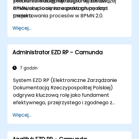
problemu. Następnie diagramy zostaną
Ten kurs nie obejmuje części wykonawczej
omówione i ocenione przez grupę oraz
BPMN, skupia się na aspektach analizy i
trenera.
projektowania procesów w BPMN 2.0.
Więcej...
Administrator EZD RP - Camunda
7 godzin
System EZD RP (Elektroniczne Zarządzanie
Dokumentacją Rzeczypospolitej Polskiej)
odgrywa kluczową rolę jako fundament
efektywnego, przejrzystego i zgodnego z
przepisami zarządzania dokumentacją w
Więcej...
administracji publicznej. Dzięki centralizacji i
cyfryzacji procesów obiegu dokumentów
system zwiększa transparentność, podnosi