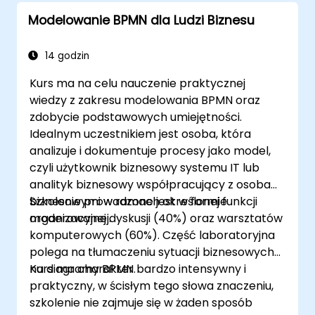
wymagających wielu osób
Modelowanie BPMN dla Ludzi Biznesu
Uproszczenie złożonych definicji
procesów i ich podział na łatwiejsze do
zarządzania elementy
14 godzin
Kurs ma na celu nauczenie praktycznej
wiedzy z zakresu modelowania BPMN oraz
zdobycie podstawowych umiejętności.
Idealnym uczestnikiem jest osoba, która
analizuje i dokumentuje procesy jako model,
czyli użytkownik biznesowy systemu IT lub
analityk biznesowy współpracujący z osobami
biznesowymi w ramach określonej funkcji
Szkolenie prowadzone jest w formie
organizacyjnej.
moderowanej dyskusji (40%) oraz warsztatów
komputerowych (60%). Część laboratoryjna
polega na tłumaczeniu sytuacji biznesowych
na diagramy BPMN.
Kurs ma charakter bardzo intensywny i
praktyczny, w ścisłym tego słowa znaczeniu,
szkolenie nie zajmuje się w żaden sposób