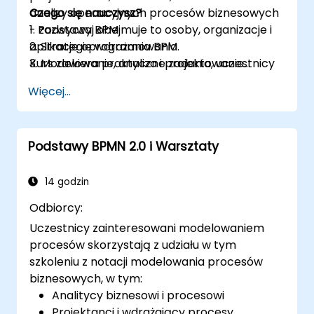
sprawność działania EZD RP. Szkolenia z
analizy operacyjnych procesów biznesowych
Czego się nauczysz?
obsługi Camundy są niezbędne dla osób
- zazwyczaj obejmuje to osoby, organizacje i
1. Podstawy BPM
wdrażających EZD RP, aby efektywnie
aplikacje oprogramowania.
2. Strategie wdrażania BPM
projektować, wdrażać i zarządzać procesami
Kurs zawiera praktyczne zadania, uczestnicy
3. Modelowanie, analiza i projektowanie
w systemie.
zostaną wprowadzeni w tematy podczas
procesów
Więcej...
zajęć teoretycznych, które będą uzupełnione
4. Zarządzanie i strategie biznesowe
ćwiczeniami praktycznymi.
5. Modelowanie procesu z użyciem BPMN
6. Reguły biznesowe
Podstawy BPMN 2.0 i Warsztaty
14 godzin
Odbiorcy:
Uczestnicy zainteresowani modelowaniem
procesów skorzystają z udziału w tym
szkoleniu z notacji modelowania procesów
biznesowych, w tym:
Analitycy biznesowi i procesowi
Projektanci i wdrażający procesy