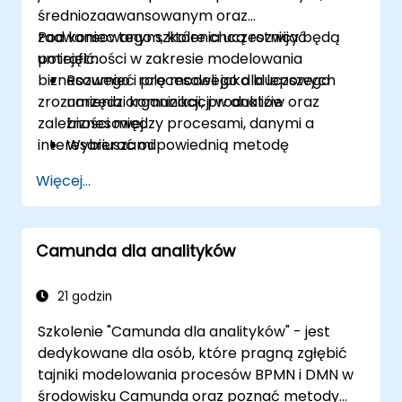
średniozaawansowanym oraz
zaawansowanym, które chcą rozwijać
Pod koniec tego szkolenia uczestnicy będą
umiejętności w zakresie modelowania
potrafić:
biznesowego i procesowego dla lepszego
Rozumieć rolę modeli jako kluczowych
zrozumienia organizacji, produktów oraz
narzędzi komunikacji w analizie
zależności między procesami, danymi a
biznesowej.
interesariuszami.
Wybierać odpowiednią metodę
modelowania (BPMN, UML, SIPOC, Business
Więcej...
Model Canvas) do konkretnych celów
biznesowych.
Rozkładać złożone procesy biznesowe na
Camunda dla analityków
przejrzyste diagramy.
Identyfikować punkty styku między
procesami, danymi a aktorami
21 godzin
systemowymi.
Szkolenie "Camunda dla analityków" - jest
Oceniać poprawność i skuteczność
dedykowane dla osób, które pragną zgłębić
tworzonych modeli biznesowych.
tajniki modelowania procesów BPMN i DMN w
środowisku Camunda oraz poznać metody