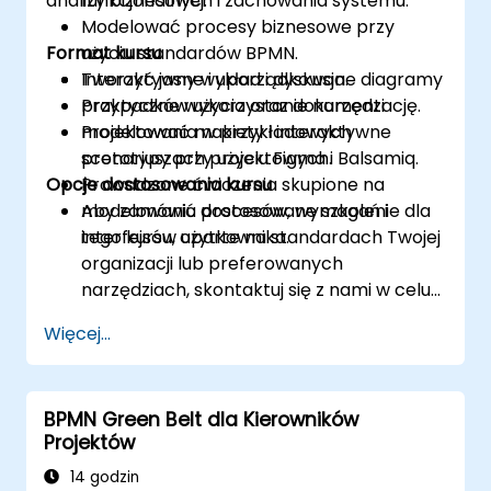
analizy biznesowej.
funkcjonalnych i zachowania systemu.
Modelować procesy biznesowe przy
Format kursu
użyciu standardów BPMN.
Tworzyć jasne i uporządkowane diagramy
Interaktywny wykład i dyskusja.
przypadków użycia oraz dokumentację.
Praktyczne wykorzystanie narzędzi
Projektować makiety i interaktywne
modelowania w przykładowych
prototypy przy użyciu Figma i Balsamiq.
scenariuszach projektowych.
Opcje dostosowania kursu
Prowadzone ćwiczenia skupione na
modelowaniu procesów, wymagań i
Aby zamówić dostosowane szkolenie dla
interfejsów użytkownika.
tego kursu, oparte na standardach Twojej
organizacji lub preferowanych
narzędziach, skontaktuj się z nami w celu
ustalenia szczegółów.
Więcej...
BPMN Green Belt dla Kierowników
Projektów
14 godzin