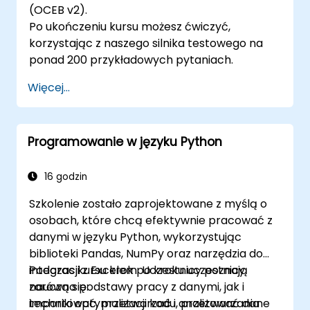
(OCEB v2).
Po ukończeniu kursu możesz ćwiczyć,
korzystając z naszego silnika testowego na
ponad 200 przykładowych pytaniach.
Więcej...
Programowanie w języku Python
16 godzin
Szkolenie zostało zaprojektowane z myślą o
osobach, które chcą efektywnie pracować z
danymi w języku Python, wykorzystując
biblioteki Pandas, NumPy oraz narzędzia do
integracji z Excelem. Uczestnicy poznają
Podczas kursu krok po kroku uczestnicy
zarówno podstawy pracy z danymi, jak i
nauczą się:
techniki optymalizacji kodu, przetwarzania
importować, przetwarzać i analizować dane