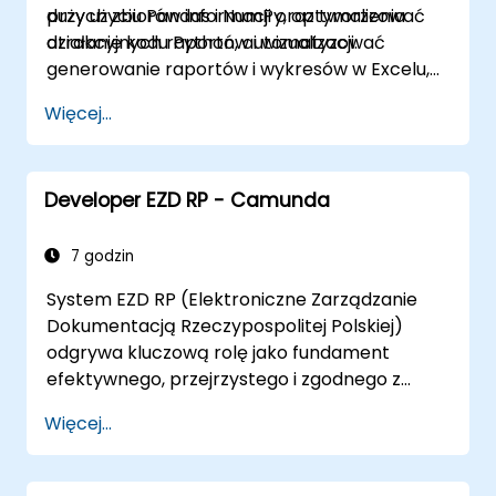
dużych zbiorów informacji oraz tworzenia
przy użyciu Pandas i NumPy, optymalizować
atrakcyjnych raportów i wizualizacji.
działanie kodu Python, automatyzować
generowanie raportów i wykresów w Excelu,
integrować różne źródła danych w jednym
Więcej...
spójnym procesie analitycznym.
Developer EZD RP - Camunda
7 godzin
System EZD RP (Elektroniczne Zarządzanie
Dokumentacją Rzeczypospolitej Polskiej)
odgrywa kluczową rolę jako fundament
efektywnego, przejrzystego i zgodnego z
przepisami zarządzania dokumentacją w
Więcej...
administracji publicznej. Dzięki centralizacji i
cyfryzacji procesów obiegu dokumentów
system zwiększa transparentność, podnosi