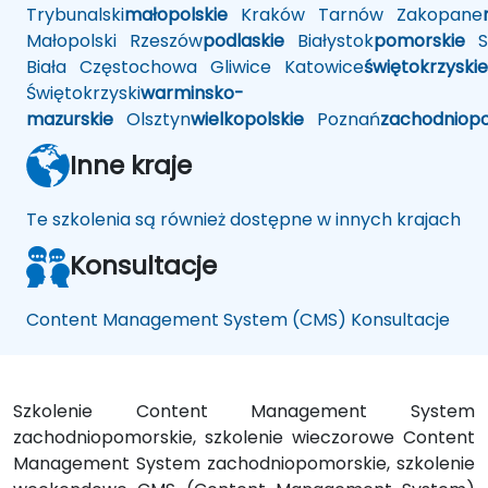
Trybunalski
małopolskie
Kraków
Tarnów
Zakopane
Małopolski
Rzeszów
podlaskie
Białystok
pomorskie
Sł
Biała
Częstochowa
Gliwice
Katowice
świętokrzyskie
Świętokrzyski
warminsko-
mazurskie
Olsztyn
wielkopolskie
Poznań
zachodniop
Inne kraje
Te szkolenia są również dostępne w innych krajach
Konsultacje
Content Management System (CMS) Konsultacje
Szkolenie Content Management System
zachodniopomorskie, szkolenie wieczorowe Content
Management System zachodniopomorskie, szkolenie