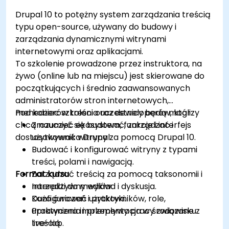
Drupal 10 to potężny system zarządzania treścią
typu open-source, używany do budowy i
zarządzania dynamicznymi witrynami
internetowymi oraz aplikacjami.
To szkolenie prowadzone przez instruktora, na
żywo (online lub na miejscu) jest skierowane do
początkujących i średnio zaawansowanych
administratorów stron internetowych,
menedżerów treści oraz deweloperów, którzy
Pod koniec szkolenia uczestnicy będą mogli:
chcą nauczyć się budować, zarządzać i
Zrozumieć ekosystem, funkcje i interfejs
dostosowywać witryny za pomocą Drupal 10.
użytkownika Drupal.
Budować i konfigurować witryny z typami
treści, polami i nawigacją.
Format kursu
Zarządzać treścią za pomocą taksonomii i
narzędzi do mediów.
Interaktywny wykład i dyskusja.
Konfigurować użytkowników, role,
Dużo ćwiczeń i praktyki.
uprawnienia i przepływy pracy związane z
Praktyczna implementacja w środowisku
treścią.
live-lab.