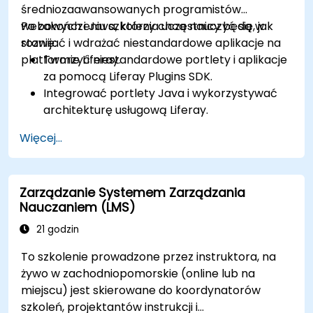
średniozaawansowanych programistów
webowych i Java, którzy chcą nauczyć się, jak
Po zakończeniu szkolenia uczestnicy będą w
rozwijać i wdrażać niestandardowe aplikacje na
stanie:
platformie Liferay.
Tworzyć niestandardowe portlety i aplikacje
za pomocą Liferay Plugins SDK.
Integrować portlety Java i wykorzystywać
architekturę usługową Liferay.
Dostosowywać portal za pomocą haków,
Więcej...
motywów i szablonów układu.
Używać Liferay Developer Studio do rozwoju i
wdrażania.
Zarządzanie Systemem Zarządzania
Stosować najlepsze praktyki w rozwoju
Nauczaniem (LMS)
Liferay, aby tworzyć wydajne i łatwe w
utrzymaniu aplikacje.
21 godzin
To szkolenie prowadzone przez instruktora, na
żywo w zachodniopomorskie (online lub na
miejscu) jest skierowane do koordynatorów
szkoleń, projektantów instrukcji i