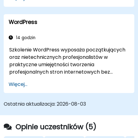
WordPress
14 godzin
Szkolenie WordPress wyposaża początkujących
oraz nietechnicznych profesjonalistów w
praktyczne umiejętności tworzenia
profesjonalnych stron internetowych bez
konieczności pisania kodu. Obejmuje
Więcej...
podstawowe zasady instalacji WordPress,
zarządzania treścią za pomocą wpisów, stron i
mediów oraz opcji konfiguracji. Prezentuje
Ostatnia aktualizacja:
2026-08-03
sprawdzone metody wyboru między
WordPress.com a WordPress.org, wyboru i
dostosowywania motywów, zarządzania
Opinie uczestników (5)
wtyczkami oraz konfiguracji ustawień strony.