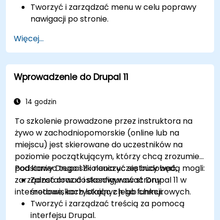
Tworzyć i zarządzać menu w celu poprawy
nawigacji po stronie.
Korzystać z taksonomii, aby skutecznie
Więcej...
kategoryzować i organizować treści.
Przesyłać i zarządzać plikami PDF, obrazami
oraz innymi plikami multimedialnymi.
Wprowadzenie do Drupal 11
Edytować i publikować podstawowe strony
treściowe dla strony internetowej biblioteki.
14 godzin
To szkolenie prowadzone przez instruktora na
żywo w zachodniopomorskie (online lub na
miejscu) jest skierowane do uczestników na
poziomie początkującym, którzy chcą zrozumieć
podstawy Drupal 11 i nauczyć się budować,
Pod koniec tego szkolenia uczestnicy będą mogli:
zarządzać oraz dostosowywać strony
Zainstalować i skonfigurować Drupal 11 w
internetowe, korzystając z jego funkcji.
środowiskach lokalnych lub chmurowych.
Tworzyć i zarządzać treścią za pomocą
interfejsu Drupal.