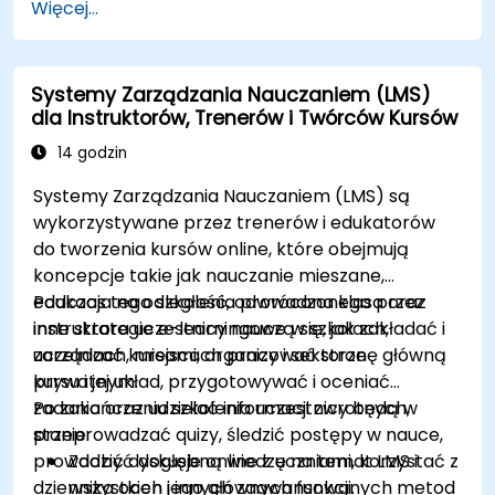
Więcej...
Magento.
Rozwijać funkcjonalny i solidny sklep
internetowy poprzez dostosowywanie
Systemy Zarządzania Nauczaniem (LMS)
komponentów i modułów Magento.
dla Instruktorów, Trenerów i Twórców Kursów
Wdrożyć praktyki zwiększające
bezpieczeństwo w Magento, aby zmniejszyć
14 godzin
podatność na ataki i potencjalne
Systemy Zarządzania Nauczaniem (LMS) są
cyberzagrożenia.
wykorzystywane przez trenerów i edukatorów
do tworzenia kursów online, które obejmują
koncepcje takie jak nauczanie mieszane,
edukacja na odległość, odwrócona klasa oraz
Podczas tego szkolenia prowadzonego przez
inne strategie e-learningowe w szkołach,
instruktora uczestnicy nauczą się, jak zakładać i
uczelniach, miejscach pracy i sektorze
zarządzać kursami, organizować stronę główną
prywatnym.
kursu i jej układ, przygotowywać i oceniać
zadania oraz udzielać informacji zwrotnych,
Po zakończeniu szkolenia uczestnicy będą w
przeprowadzać quizy, śledzić postępy w nauce,
stanie:
prowadzić dyskusje online z uczniami, korzystać z
Zdobyć dogłębną wiedzę na temat LMS i
dziennika ocen i innych zaawansowanych metod
wszystkich jego głównych funkcji.