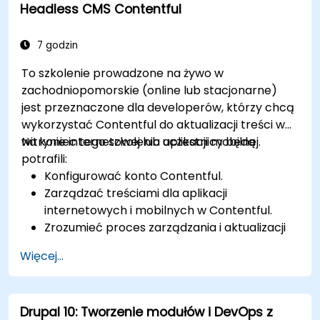
Headless CMS Contentful
Wdrażać wiele wersji strony internetowej
Drupal 11 (wielojęzyczne, mobilne itp.).
7 godzin
To szkolenie prowadzone na żywo w
zachodniopomorskie (online lub stacjonarne)
jest przeznaczone dla developerów, którzy chcą
wykorzystać Contentful do aktualizacji treści w
witrynie internetowej lub aplikacji mobilnej.
Na koniec tego szkolenia uczestnicy będą
potrafili:
Konfigurować konto Contentful.
Zarządzać treściami dla aplikacji
internetowych i mobilnych w Contentful.
Zrozumieć proces zarządzania i aktualizacji
treści w aplikacjach webowych lub
Więcej...
mobilnych.
Drupal 10: Tworzenie modułów i DevOps z