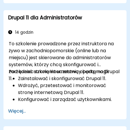
Zarządzać rolami i uprawnieniami
użytkowników w celu współpracy w ramach
Drupal 11 dla Administratorów
CMS.
Skutecznie integrować elementy
multimedialne (obrazy, filmy itp.) w
14 godzin
treściach.
To szkolenie prowadzone przez instruktora na
Rozwiązywać podstawowe problemy z CMS i
żywo w zachodniopomorskie (online lub na
rozumieć praktyki bezpieczeństwa CMS.
miejscu) jest skierowane do administratorów
Wykorzystywać narzędzia analityczne do
systemów, którzy chcą skonfigurować i
pomiaru skuteczności treści.
zarządzać stroną internetową opartą na Drupal
Pod koniec szkolenia uczestnicy będą mogli:
11.
Zainstalować i skonfigurować Drupal 11.
Wdrożyć, przetestować i monitorować
stronę internetową Drupal 11.
Konfigurować i zarządzać użytkownikami.
Zabezpieczyć stronę internetową Drupal 11.
Więcej...
Optymalizować wydajność strony
internetowej Drupal 11.
Wykonywać zaplanowane kopie zapasowe.