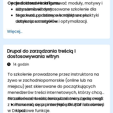
Opcje dostosowania kursu
Instalować i konfigurować moduły, motywy i
ustawienia witryny.
Aby zamówić dostosowane szkolenie dla
Stosować podstawowe najlepsze praktyki
tego kursu, prosimy o kontakt w celu
dotyczące motywów i optymalizacji.
ustalenia szczegółów.
Więcej...
Drupal do zarządzania treścią i
dostosowywania witryn
14 godzin
To szkolenie prowadzone przez instruktora na
żywo w zachodniopomorskie (online lub na
miejscu) jest skierowane do początkujących
menedżerów treści internetowych, którzy chcą
aktualizować treści, zarządzać menu, pracować
Po zakończeniu szkolenia uczestnicy będą mogli:
z taksonomią oraz przesyłać pliki PDF lub obrazy
Poruszać się po interfejsie Drupal i zrozumieć
w Drupal.
kluczowe funkcje.