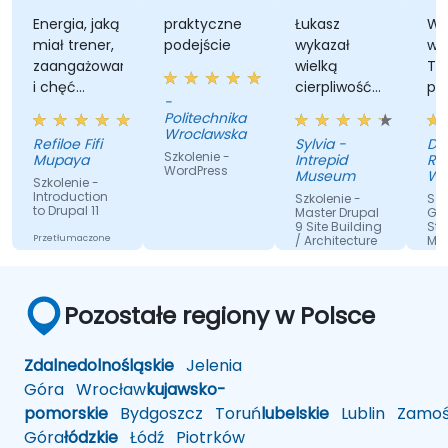
Pomaga osobom w tworzeniu i utrzymywaniu
własnych stron internetowych z pewnością
nergia, jaką
praktyczne
Łukasz
Wszechs
iał trener,
podejście
wykazał
wiedza
siebie.
aangażowanie
wielką
Trenera,
 chęć
cierpliwość i
podejście
-
omocy,
dokładnie
sposób
Politechnika
dy
odpowiedział
rozwiązy
Wroclawska
efiloe Fifi
Sylvia -
Donata
tknęliśmy
na wszystkie
problem
Szkolenie -
Mupaya
Intrepid
Ratajxzak
moje
WordPress
Museum
Winkhau
zkolenie -
pytania.
Polska
ntroduction
Szkolenie -
Szkolenie 
Beteilig
o Drupal 11
Master Drupal
Getting
spolka z
9 Site Building
Started wi
ogranicz
rzetłumaczone
/ Architecture
Magento
odpowied
rzez sztuczną
Przetłumaczone
sp.k.
nteligencję
przez sztuczną
Pozostałe regiony w Polsce
inteligencję
Zdalne
dolnośląskie
Jelenia
Góra
Wrocław
kujawsko-
pomorskie
Bydgoszcz
Toruń
lubelskie
Lublin
Zamoś
Góra
łódzkie
Łódź
Piotrków