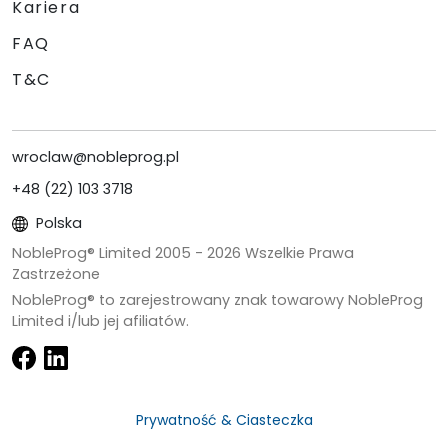
Kariera
FAQ
T&C
wroclaw@nobleprog.pl
+48 (22) 103 3718
Polska
NobleProg® Limited 2005 -
2026
Wszelkie Prawa
Zastrzeżone
NobleProg® to zarejestrowany znak towarowy NobleProg
Limited i/lub jej afiliatów.
Prywatność & Ciasteczka