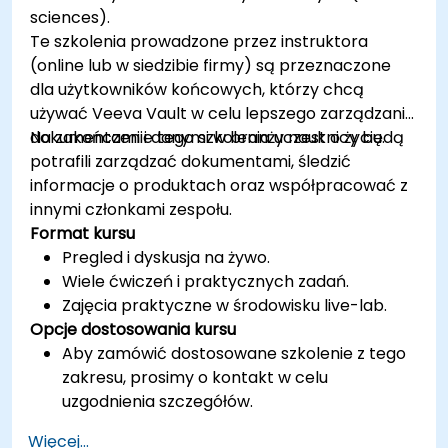
Poznać narzędzia i najlepsze praktyki w
sciences).
tworzeniu aplikacji Shopify.
Te szkolenia prowadzone przez instruktora
(online lub w siedzibie firmy) są przeznaczone
dla użytkowników końcowych, którzy chcą
używać Veeva Vault w celu lepszego zarządzania
dokumentami i danymi w branży nauk o życiu.
Na zakończenie tego szkolenia uczestnicy będą
potrafili zarządzać dokumentami, śledzić
informacje o produktach oraz współpracować z
innymi członkami zespołu.
Format kursu
Pregled i dyskusja na żywo.
Wiele ćwiczeń i praktycznych zadań.
Zajęcia praktyczne w środowisku live-lab.
Opcje dostosowania kursu
Aby zamówić dostosowane szkolenie z tego
zakresu, prosimy o kontakt w celu
uzgodnienia szczegółów.
Więcej...