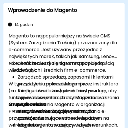
Wprowadzenie do Magento
14 godzin
Magento to najpopularniejszy na świecie CMS
(System Zarządzania Treścią) przeznaczony dla
e-commerce. Jest używany przez jedne z
największych marek, takich jak Samsung, Lenovo i
Nike, a także cieszy się ogromną popularnością
Po zakończeniu szkolenia uczestnicy będą
wśród małych i średnich firm e-commerce.
wiedzieć, jak:
Zarządzać sprzedażą, zapasami i klientami
W tym szkoleniu prowadzonym przez instruktora
przy użyciu zaplecza Magento
(na miejscu lub zdalnie) uczestnicy poznają
Konfigurować i zarządzać front-endem, aby
funkcje, mocne i słabe strony Magento oraz
zapewnić w pełni spersonalizowane wrażenia
strategie wdrażania Magento w organizacji.
Grupa docelowa
użytkownika
Przedstawione zostaną również studia
Integrować istniejące systemy z
Menadżerowie badający rozwiązania e-
przypadków ilustrujące udane i nieudane
rozwiązaniem e-commerce opartym na
commerce
wdrożenia Magento w rzeczywistych warunkach.
Magento
Inżynierowie rozważający wdrożenie