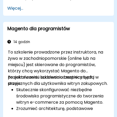
administratorów HR, którzy chcą opanować
Więcej...
konfigurację LMS, zarządzanie użytkownikami i
rolami, tworzenie kursów, śledzenie,
raportowanie oraz najlepsze praktyki
Magento dla programistów
przygotowania do certyfikacji.
14 godzin
To szkolenie prowadzone przez instruktora, na
żywo w zachodniopomorskie (online lub na
miejscu) jest skierowane do programistów,
którzy chcą wykorzystać Magento do
projektowania i budowania bezpiecznych i
Po zakończeniu szkolenia uczestnicy będą w
przyjaznych dla użytkownika witryn zakupowych.
stanie:
Skutecznie skonfigurować niezbędne
środowisko programistyczne do tworzenia
witryn e-commerce za pomocą Magento.
Zrozumieć architekturę, podstawowe
koncepcje, moduły i strukturę plików w