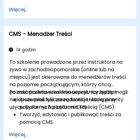
Dostosowywać wygląd stron internetowych
Więcej...
za pomocą motywów.
Rozszerzać funkcjonalność strony za
pomocą modułów i wtyczek.
CMS - Menadżer Treści
Zrozumieć role użytkowników, uprawnienia i
podstawy bezpieczeństwa strony.
Skutecznie wdrażać i utrzymywać strony
14 godzin
internetowe w Drupal 11.
To szkolenie prowadzone przez instruktora na
żywo w zachodniopomorskie (online lub na
miejscu) jest skierowane do menedżerów treści
na poziomie początkującym, którzy chcą
poznać podstawowe koncepcje, narzędzia i
Po zakończeniu szkolenia uczestnicy będą mogli:
najlepsze praktyki zarządzania treścią przy
Zrozumieć kluczowe funkcje i komponenty
użyciu Systemu Zarządzania Treścią (CMS).
popularnych platform CMS.
Tworzyć, edytować i publikować treści za
pomocą CMS.
Wdrażać najlepsze praktyki SEO w CMS w
Więcej...
celu poprawy pozycji w wyszukiwarkach.