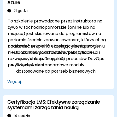
Azure
21 godzin
To szkolenie prowadzone przez instruktora na
żywo w zachodniopomorskie (online lub na
miejscu) jest skierowane do programistów na
poziomie średnio zaawansowanym, którzy chcą
opanować Drupal 10, skupiając się na tworzeniu
Pod koniec szkolenia uczestnicy będą mogli:
niestandardowych modułów, praktykach
Zrozumieć podstawowe funkcjonalności i
rozwojowych oraz integracji procesów DevOps
nowe funkcje Drupal 10.
przy użyciu Azure.
Tworzyć niestandardowe moduły
dostosowane do potrzeb biznesowych.
Wdrażać najlepsze praktyki w rozwoju
Więcej...
Drupal.
Konfigurować i zarządzać środowiskami
deweloperskimi przy użyciu usług Azure.
Certyfikacja LMS: Efektywne zarządzanie
Automatyzować wdrażanie i skalowanie przy
systemami zarządzania nauką
użyciu narzędzi Azure DevOps.
14 godzin