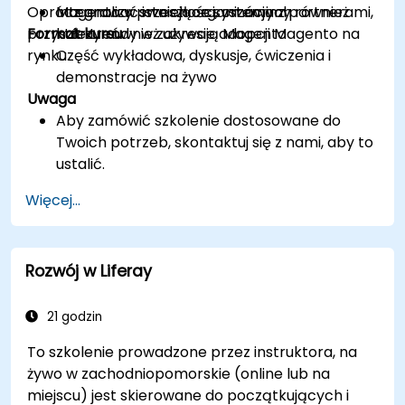
Oprócz analizy przeszłości, omówimy również
Integrować istniejące systemy z partnerami,
Magento w swoich organizacjach
przyszłe trendy w zakresie adopcji Magento na
Format kursu
którzy również używają Magento
rynku.
Część wykładowa, dyskusje, ćwiczenia i
demonstracje na żywo
Uwaga
Aby zamówić szkolenie dostosowane do
Twoich potrzeb, skontaktuj się z nami, aby to
ustalić.
Więcej...
Rozwój w Liferay
21 godzin
To szkolenie prowadzone przez instruktora, na
żywo w zachodniopomorskie (online lub na
miejscu) jest skierowane do początkujących i