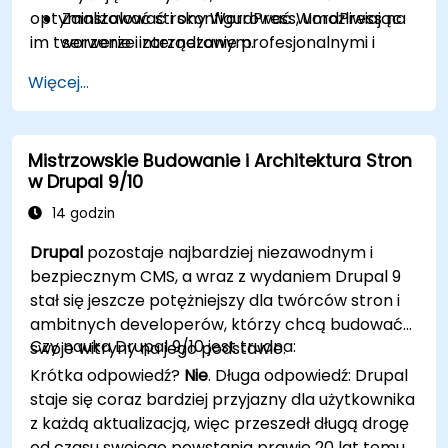
optymalizować strony WordPress, umożliwiając
Zainstalować i skonfigurować WordPress na
im tworzenie i zarządzanie profesjonalnymi i
serwerze internetowym.
responsywnymi witrynami.
Używać wtyczek, serwerów i szablonów, aby
Więcej...
poprawić funkcjonalność i wydajność
WordPress.
Tworzyć i zarządzać niestandardowymi
Mistrzowskie Budowanie i Architektura Stron
typami postów w WordPress.
w Drupal 9/10
Tworzyć strony WordPress na poziomie
podstawowym, średnio zaawansowanym i
14 godzin
zaawansowanym.
Drupal
pozostaje najbardziej niezawodnym i
Używać Elementor do projektowania i
bezpiecznym CMS, a wraz z wydaniem Drupal 9
dostosowywania stron WordPress.
stał się jeszcze potężniejszy dla twórców stron i
Implementować mapę witryny i okruszki
ambitnych developerów, którzy chcą budować
chleba dla stron WordPress.
Czy nauka Drupal 9/10 jest trudna:
swoje witryny na jego podstawie.
Stosować dobre praktyki w projektowaniu
Krótka odpowiedź?
Nie
. Długa odpowiedź: Drupal
stron internetowych i responsywnym
staje się coraz bardziej przyjazny dla użytkownika
projektowaniu dla stron WordPress.
z każdą aktualizacją, więc przeszedł długą drogę
Optymalizować strony WordPress pod
od czasu swojego powstania prawie 20 lat temu