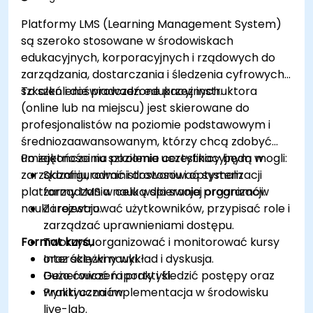
Platformy LMS (Learning Management System)
są szeroko stosowane w środowiskach
edukacyjnych, korporacyjnych i rządowych do
zarządzania, dostarczania i śledzenia cyfrowych
szkoleń i doświadczeń edukacyjnych.
To szkolenie prowadzone przez instruktora
(online lub na miejscu) jest skierowane do
profesjonalistów na poziomie podstawowym i
średniozaawansowanym, którzy chcą zdobyć
umiejętności na poziomie certyfikacyjnym w
Po zakończeniu szkolenia uczestnicy będą mogli:
zarządzaniu, administrowaniu i optymalizacji
Skonfigurować i dostosować system
platformy LMS w celu wspierania programów
zarządzania nauką dla swojej organizacji.
nauki i rozwoju.
Zarejestrować użytkowników, przypisać role i
zarządzać uprawnieniami dostępu.
Format kursu
Tworzyć, organizować i monitorować kursy
oraz ścieżki nauki.
Interaktywny wykład i dyskusja.
Generować raporty i śledzić postępy oraz
Dużo ćwiczeń i praktyki.
wyniki uczniów.
Praktyczna implementacja w środowisku
live-lab.