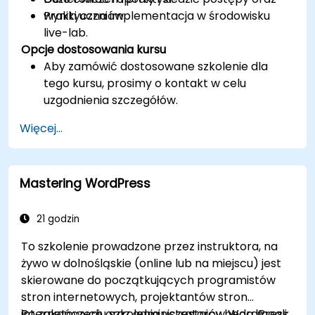
wyniki uczniów.
Praktyczna implementacja w środowisku
live-lab.
Opcje dostosowania kursu
Aby zamówić dostosowane szkolenie dla
tego kursu, prosimy o kontakt w celu
uzgodnienia szczegółów.
Więcej...
Mastering WordPress
21 godzin
To szkolenie prowadzone przez instruktora, na
żywo w dolnośląskie (online lub na miejscu) jest
skierowane do początkujących programistów
stron internetowych, projektantów stron
internetowych oraz administratorów WordPress,
Po zakończeniu szkolenia uczestnicy będą mogli: