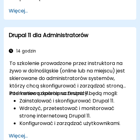
Wdrażać najlepsze praktyki SEO w CMS w
Więcej...
celu poprawy pozycji w wyszukiwarkach.
Zarządzać rolami i uprawnieniami
użytkowników w celu współpracy w ramach
Drupal 11 dla Administratorów
CMS.
Skutecznie integrować elementy
multimedialne (obrazy, filmy itp.) w
14 godzin
treściach.
To szkolenie prowadzone przez instruktora na
Rozwiązywać podstawowe problemy z CMS i
żywo w dolnośląskie (online lub na miejscu) jest
rozumieć praktyki bezpieczeństwa CMS.
skierowane do administratorów systemów,
Wykorzystywać narzędzia analityczne do
którzy chcą skonfigurować i zarządzać stroną
pomiaru skuteczności treści.
internetową opartą na Drupal 11.
Pod koniec szkolenia uczestnicy będą mogli:
Zainstalować i skonfigurować Drupal 11.
Wdrożyć, przetestować i monitorować
stronę internetową Drupal 11.
Konfigurować i zarządzać użytkownikami.
Zabezpieczyć stronę internetową Drupal 11.
Więcej...
Optymalizować wydajność strony