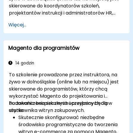
skierowane do koordynatorów szkoleń,
projektantów instrukcji i administratorów HR,
którzy chcą opanować konfigurację LMS,
Więcej...
zarządzanie użytkownikami i rolami, tworzenie
kursów, śledzenie, raportowanie oraz najlepsze
praktyki przygotowania do certyfikacji.
Magento dla programistów
14 godzin
To szkolenie prowadzone przez instruktora, na
żywo w dolnośląskie (online lub na miejscu) jest
skierowane do programistów, którzy chcą
wykorzystać Magento do projektowania i
budowania bezpiecznych i przyjaznych dla
Po zakończeniu szkolenia uczestnicy będą w
użytkownika witryn zakupowych.
stanie:
Skutecznie skonfigurować niezbędne
środowisko programistyczne do tworzenia
witryn e-commerce za pomocą Magento.