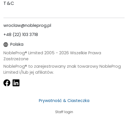
T&C
wroclaw@nobleprog.pl
+48 (22) 103 3718
Polska
NobleProg® Limited 2005 -
2026
Wszelkie Prawa
Zastrzeżone
NobleProg® to zarejestrowany znak towarowy NobleProg
Limited i/lub jej afiliatów.
Prywatność & Ciasteczka
Staff login