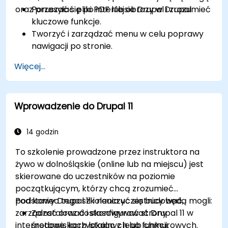
oraz przesyłać pliki PDF lub obrazy w Drupal.
Poruszać się po interfejsie Drupal i zrozumieć
kluczowe funkcje.
Tworzyć i zarządzać menu w celu poprawy
nawigacji po stronie.
Korzystać z taksonomii, aby skutecznie
Więcej...
kategoryzować i organizować treści.
Przesyłać i zarządzać plikami PDF, obrazami
oraz innymi plikami multimedialnymi.
Wprowadzenie do Drupal 11
Edytować i publikować podstawowe strony
treściowe dla strony internetowej biblioteki.
14 godzin
To szkolenie prowadzone przez instruktora na
żywo w dolnośląskie (online lub na miejscu) jest
skierowane do uczestników na poziomie
początkującym, którzy chcą zrozumieć
podstawy Drupal 11 i nauczyć się budować,
Pod koniec tego szkolenia uczestnicy będą mogli:
zarządzać oraz dostosowywać strony
Zainstalować i skonfigurować Drupal 11 w
internetowe, korzystając z jego funkcji.
środowiskach lokalnych lub chmurowych.