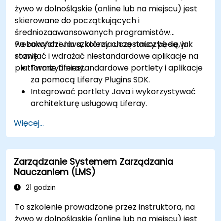
żywo w dolnośląskie (online lub na miejscu) jest
skierowane do początkujących i
średniozaawansowanych programistów
webowych i Java, którzy chcą nauczyć się, jak
Po zakończeniu szkolenia uczestnicy będą w
rozwijać i wdrażać niestandardowe aplikacje na
stanie:
platformie Liferay.
Tworzyć niestandardowe portlety i aplikacje
za pomocą Liferay Plugins SDK.
Integrować portlety Java i wykorzystywać
architekturę usługową Liferay.
Dostosowywać portal za pomocą haków,
Więcej...
motywów i szablonów układu.
Używać Liferay Developer Studio do rozwoju i
wdrażania.
Zarządzanie Systemem Zarządzania
Stosować najlepsze praktyki w rozwoju
Nauczaniem (LMS)
Liferay, aby tworzyć wydajne i łatwe w
utrzymaniu aplikacje.
21 godzin
To szkolenie prowadzone przez instruktora, na
żywo w dolnośląskie (online lub na miejscu) jest