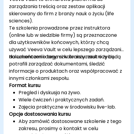
rozszerzania i skalowania funkcjonalności
zarządzania treścią oraz zestaw aplikacji
aplikacji Shopify.
skierowany do firm z branży nauk o życiu (life
Poznać narzędzia i najlepsze praktyki w
sciences).
tworzeniu aplikacji Shopify.
Te szkolenia prowadzone przez instruktora
(online lub w siedzibie firmy) są przeznaczone
dla użytkowników końcowych, którzy chcą
używać Veeva Vault w celu lepszego zarządzania
dokumentami i danymi w branży nauk o życiu.
Na zakończenie tego szkolenia uczestnicy będą
potrafili zarządzać dokumentami, śledzić
informacje o produktach oraz współpracować z
innymi członkami zespołu.
Format kursu
Pregled i dyskusja na żywo.
Wiele ćwiczeń i praktycznych zadań.
Zajęcia praktyczne w środowisku live-lab.
Opcje dostosowania kursu
Aby zamówić dostosowane szkolenie z tego
zakresu, prosimy o kontakt w celu