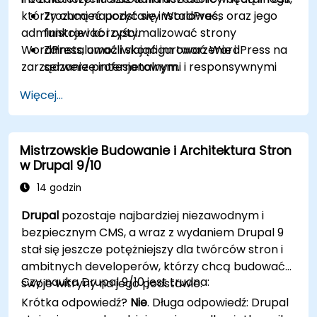
którzy chcą nauczyć się instalować,
Zrozumieć podstawy WordPress oraz jego
administrować i optymalizować strony
funkcje i korzyści.
WordPress, umożliwiając im tworzenie i
Zainstalować i skonfigurować WordPress na
zarządzanie profesjonalnymi i responsywnymi
serwerze internetowym.
witrynami.
Używać wtyczek, serwerów i szablonów, aby
Więcej...
poprawić funkcjonalność i wydajność
WordPress.
Tworzyć i zarządzać niestandardowymi
Mistrzowskie Budowanie i Architektura Stron
typami postów w WordPress.
w Drupal 9/10
Tworzyć strony WordPress na poziomie
podstawowym, średnio zaawansowanym i
14 godzin
zaawansowanym.
Drupal
pozostaje najbardziej niezawodnym i
Używać Elementor do projektowania i
bezpiecznym CMS, a wraz z wydaniem Drupal 9
dostosowywania stron WordPress.
stał się jeszcze potężniejszy dla twórców stron i
Implementować mapę witryny i okruszki
ambitnych developerów, którzy chcą budować
chleba dla stron WordPress.
Czy nauka Drupal 9/10 jest trudna:
swoje witryny na jego podstawie.
Stosować dobre praktyki w projektowaniu
Krótka odpowiedź?
Nie
. Długa odpowiedź: Drupal
stron internetowych i responsywnym