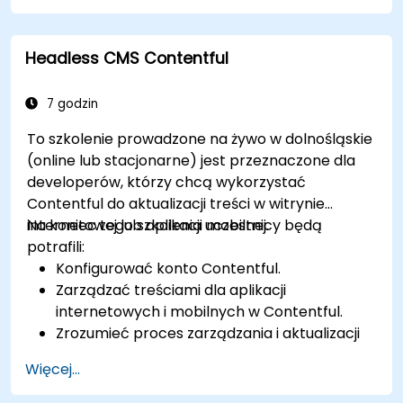
internetowej Drupal 11.
Wykonywać zaplanowane kopie zapasowe.
Headless CMS Contentful
Wdrażać wiele wersji strony internetowej
Drupal 11 (wielojęzyczne, mobilne itp.).
7 godzin
To szkolenie prowadzone na żywo w dolnośląskie
(online lub stacjonarne) jest przeznaczone dla
developerów, którzy chcą wykorzystać
Contentful do aktualizacji treści w witrynie
internetowej lub aplikacji mobilnej.
Na koniec tego szkolenia uczestnicy będą
potrafili:
Konfigurować konto Contentful.
Zarządzać treściami dla aplikacji
internetowych i mobilnych w Contentful.
Zrozumieć proces zarządzania i aktualizacji
treści w aplikacjach webowych lub
Więcej...
mobilnych.