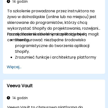
14 godzin
To szkolenie prowadzone przez instruktora na
żywo w dolnośląskie (online lub na miejscu) jest
skierowane do programistów, którzy chcą
wykorzystać Shopify do projektowania, rozwijania
i zarządzania skalowalnymi aplikacjami e-
Po zakończeniu szkolenia uczestnicy będą mogli:
commerce.
Skonfigurować niezbędne środowisko
programistyczne do tworzenia aplikacji
Shopify.
Zrozumieć funkcje i architekturę platformy
e-commerce Shopify.
Więcej...
Poznać podstawy e-commerce i sposób
budowania biznesu z wykorzystaniem
Shopify.
Veeva Vault
Nauczyć się tworzyć aplikację Shopify przy
użyciu Shopify CLI, Polaris, App Bridge i
GraphQL.
14 godzin
Tworzyć interfejsy REST API w celu
Veeva Vault to chmurowa platforma do