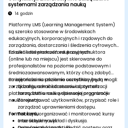
systemami zarządzania nauką
użyciu narzędzi Azure DevOps.
14 godzin
Platformy LMS (Learning Management System)
są szeroko stosowane w środowiskach
edukacyjnych, korporacyjnych i rządowych do
zarządzania, dostarczania i śledzenia cyfrowych
szkoleń i doświadczeń edukacyjnych.
To szkolenie prowadzone przez instruktora
(online lub na miejscu) jest skierowane do
profesjonalistów na poziomie podstawowym i
średniozaawansowanym, którzy chcą zdobyć
umiejętności na poziomie certyfikacyjnym w
Po zakończeniu szkolenia uczestnicy będą mogli:
zarządzaniu, administrowaniu i optymalizacji
Skonfigurować i dostosować system
platformy LMS w celu wspierania programów
zarządzania nauką dla swojej organizacji.
nauki i rozwoju.
Zarejestrować użytkowników, przypisać role i
zarządzać uprawnieniami dostępu.
Format kursu
Tworzyć, organizować i monitorować kursy
oraz ścieżki nauki.
Interaktywny wykład i dyskusja.
Generować raporty i śledzić postępy oraz
Dużo ćwiczeń i praktyki.