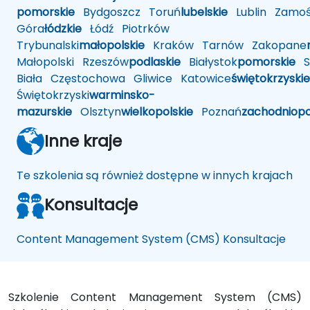
pomorskie
Bydgoszcz
Toruń
lubelskie
Lublin
Zamoś
Góra
łódzkie
Łódź
Piotrków
Trybunalski
małopolskie
Kraków
Tarnów
Zakopane
Małopolski
Rzeszów
podlaskie
Białystok
pomorskie
Sł
Biała
Częstochowa
Gliwice
Katowice
świętokrzyskie
Świętokrzyski
warminsko-
mazurskie
Olsztyn
wielkopolskie
Poznań
zachodniop
Inne kraje
Te szkolenia są również dostępne w innych krajach
Konsultacje
Content Management System (CMS) Konsultacje
Szkolenie Content Management System (CMS)