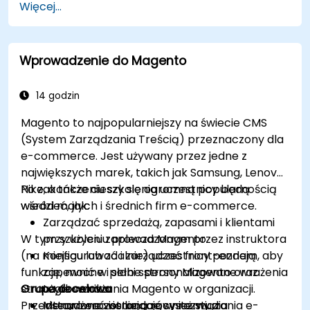
Więcej...
Wprowadzenie do Magento
14 godzin
Magento to najpopularniejszy na świecie CMS
(System Zarządzania Treścią) przeznaczony dla
e-commerce. Jest używany przez jedne z
największych marek, takich jak Samsung, Lenovo i
Nike, a także cieszy się ogromną popularnością
Po zakończeniu szkolenia uczestnicy będą
wśród małych i średnich firm e-commerce.
wiedzieć, jak:
Zarządzać sprzedażą, zapasami i klientami
W tym szkoleniu prowadzonym przez instruktora
przy użyciu zaplecza Magento
(na miejscu lub zdalnie) uczestnicy poznają
Konfigurować i zarządzać front-endem, aby
funkcje, mocne i słabe strony Magento oraz
zapewnić w pełni spersonalizowane wrażenia
strategie wdrażania Magento w organizacji.
Grupa docelowa
użytkownika
Przedstawione zostaną również studia
Integrować istniejące systemy z
Menadżerowie badający rozwiązania e-