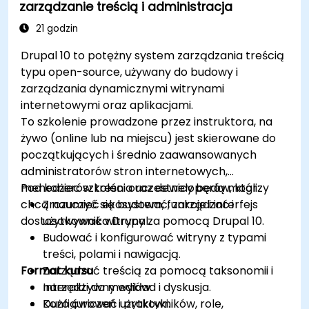
zarządzanie treścią i administracja
21 godzin
Drupal 10 to potężny system zarządzania treścią
typu open-source, używany do budowy i
zarządzania dynamicznymi witrynami
internetowymi oraz aplikacjami.
To szkolenie prowadzone przez instruktora, na
żywo (online lub na miejscu) jest skierowane do
początkujących i średnio zaawansowanych
administratorów stron internetowych,
menedżerów treści oraz deweloperów, którzy
Pod koniec szkolenia uczestnicy będą mogli:
chcą nauczyć się budować, zarządzać i
Zrozumieć ekosystem, funkcje i interfejs
dostosowywać witryny za pomocą Drupal 10.
użytkownika Drupal.
Budować i konfigurować witryny z typami
treści, polami i nawigacją.
Format kursu
Zarządzać treścią za pomocą taksonomii i
narzędzi do mediów.
Interaktywny wykład i dyskusja.
Konfigurować użytkowników, role,
Dużo ćwiczeń i praktyki.