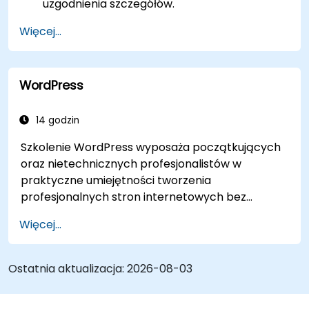
uzgodnienia szczegółów.
Więcej...
WordPress
14 godzin
Szkolenie WordPress wyposaża początkujących
oraz nietechnicznych profesjonalistów w
praktyczne umiejętności tworzenia
profesjonalnych stron internetowych bez
konieczności pisania kodu. Obejmuje
Więcej...
podstawowe zasady instalacji WordPress,
zarządzania treścią za pomocą wpisów, stron i
mediów oraz opcji konfiguracji. Prezentuje
Ostatnia aktualizacja:
2026-08-03
sprawdzone metody wyboru między
WordPress.com a WordPress.org, wyboru i