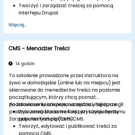
Tworzyć i zarządzać treścią za pomocą
interfejsu Drupal.
Dostosowywać wygląd stron internetowych
Więcej...
za pomocą motywów.
Rozszerzać funkcjonalność strony za
pomocą modułów i wtyczek.
CMS - Menadżer Treści
Zrozumieć role użytkowników, uprawnienia i
podstawy bezpieczeństwa strony.
Skutecznie wdrażać i utrzymywać strony
14 godzin
internetowe w Drupal 11.
To szkolenie prowadzone przez instruktora na
żywo w dolnośląskie (online lub na miejscu) jest
skierowane do menedżerów treści na poziomie
początkującym, którzy chcą poznać
podstawowe koncepcje, narzędzia i najlepsze
Po zakończeniu szkolenia uczestnicy będą mogli:
praktyki zarządzania treścią przy użyciu Systemu
Zrozumieć kluczowe funkcje i komponenty
Zarządzania Treścią (CMS).
popularnych platform CMS.
Tworzyć, edytować i publikować treści za
pomocą CMS.