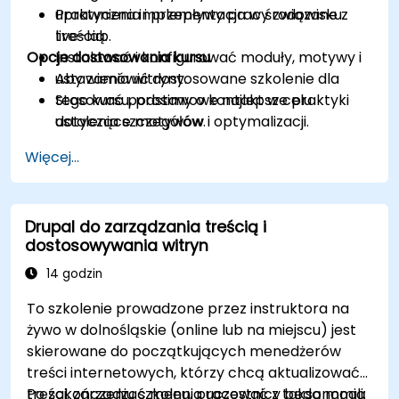
uprawnienia i przepływy pracy związane z
Praktyczna implementacja w środowisku
treścią.
live-lab.
Opcje dostosowania kursu
Instalować i konfigurować moduły, motywy i
ustawienia witryny.
Aby zamówić dostosowane szkolenie dla
Stosować podstawowe najlepsze praktyki
tego kursu, prosimy o kontakt w celu
dotyczące motywów i optymalizacji.
ustalenia szczegółów.
Więcej...
Drupal do zarządzania treścią i
dostosowywania witryn
14 godzin
To szkolenie prowadzone przez instruktora na
żywo w dolnośląskie (online lub na miejscu) jest
skierowane do początkujących menedżerów
treści internetowych, którzy chcą aktualizować
treści, zarządzać menu, pracować z taksonomią
Po zakończeniu szkolenia uczestnicy będą mogli: