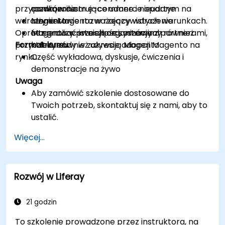
przypadków ilustrujące udane i nieudane
rozwiązaniem e-commerce opartym na
commerce
wdrożenia Magento w rzeczywistych warunkach.
Magento
Inżynierowie rozważający wdrożenie
Oprócz analizy przeszłości, omówimy również
Integrować istniejące systemy z partnerami,
Magento w swoich organizacjach
przyszłe trendy w zakresie adopcji Magento na
Format kursu
którzy również używają Magento
rynku.
Część wykładowa, dyskusje, ćwiczenia i
demonstracje na żywo
Uwaga
Aby zamówić szkolenie dostosowane do
Twoich potrzeb, skontaktuj się z nami, aby to
ustalić.
Więcej...
Rozwój w Liferay
21 godzin
To szkolenie prowadzone przez instruktora, na