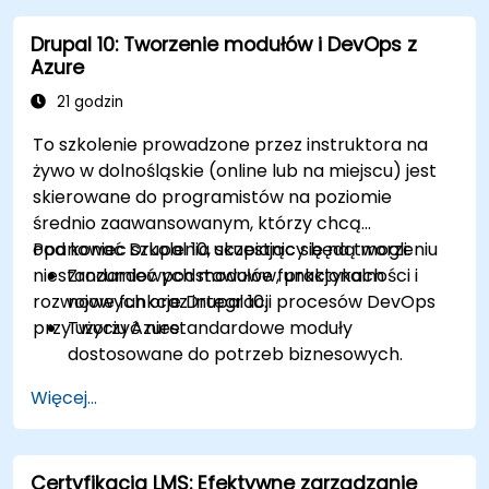
Drupal 10: Tworzenie modułów i DevOps z
Azure
21 godzin
To szkolenie prowadzone przez instruktora na
żywo w dolnośląskie (online lub na miejscu) jest
skierowane do programistów na poziomie
średnio zaawansowanym, którzy chcą
opanować Drupal 10, skupiając się na tworzeniu
Pod koniec szkolenia uczestnicy będą mogli:
niestandardowych modułów, praktykach
Zrozumieć podstawowe funkcjonalności i
rozwojowych oraz integracji procesów DevOps
nowe funkcje Drupal 10.
przy użyciu Azure.
Tworzyć niestandardowe moduły
dostosowane do potrzeb biznesowych.
Wdrażać najlepsze praktyki w rozwoju
Więcej...
Drupal.
Konfigurować i zarządzać środowiskami
deweloperskimi przy użyciu usług Azure.
Certyfikacja LMS: Efektywne zarządzanie
Automatyzować wdrażanie i skalowanie przy