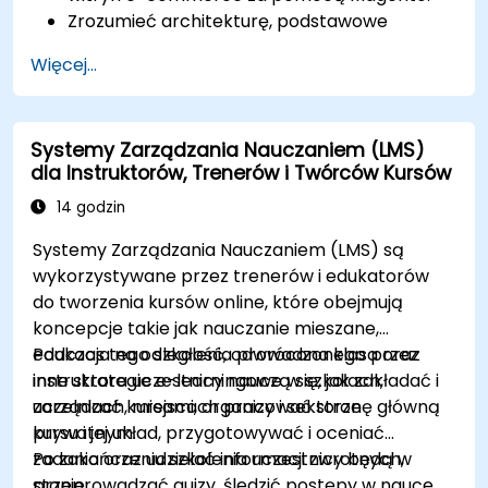
Zrozumieć architekturę, podstawowe
koncepcje, moduły i strukturę plików w
Więcej...
Magento.
Rozwijać funkcjonalny i solidny sklep
internetowy poprzez dostosowywanie
Systemy Zarządzania Nauczaniem (LMS)
komponentów i modułów Magento.
dla Instruktorów, Trenerów i Twórców Kursów
Wdrożyć praktyki zwiększające
bezpieczeństwo w Magento, aby zmniejszyć
14 godzin
podatność na ataki i potencjalne
Systemy Zarządzania Nauczaniem (LMS) są
cyberzagrożenia.
wykorzystywane przez trenerów i edukatorów
do tworzenia kursów online, które obejmują
koncepcje takie jak nauczanie mieszane,
edukacja na odległość, odwrócona klasa oraz
Podczas tego szkolenia prowadzonego przez
inne strategie e-learningowe w szkołach,
instruktora uczestnicy nauczą się, jak zakładać i
uczelniach, miejscach pracy i sektorze
zarządzać kursami, organizować stronę główną
prywatnym.
kursu i jej układ, przygotowywać i oceniać
zadania oraz udzielać informacji zwrotnych,
Po zakończeniu szkolenia uczestnicy będą w
przeprowadzać quizy, śledzić postępy w nauce,
stanie: