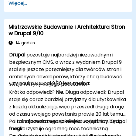
Więcej...
poprawić funkcjonalność i wydajność
WordPress.
Tworzyć i zarządzać niestandardowymi
Mistrzowskie Budowanie i Architektura Stron
typami postów w WordPress.
w Drupal 9/10
Tworzyć strony WordPress na poziomie
podstawowym, średnio zaawansowanym i
14 godzin
zaawansowanym.
Drupal
pozostaje najbardziej niezawodnym i
Używać Elementor do projektowania i
bezpiecznym CMS, a wraz z wydaniem Drupal 9
dostosowywania stron WordPress.
stał się jeszcze potężniejszy dla twórców stron i
Implementować mapę witryny i okruszki
ambitnych developerów, którzy chcą budować
chleba dla stron WordPress.
Czy nauka Drupal 9/10 jest trudna:
swoje witryny na jego podstawie.
Stosować dobre praktyki w projektowaniu
Krótka odpowiedź?
Nie
. Długa odpowiedź: Drupal
stron internetowych i responsywnym
staje się coraz bardziej przyjazny dla użytkownika
projektowaniu dla stron WordPress.
z każdą aktualizacją, więc przeszedł długą drogę
Optymalizować strony WordPress pod
od czasu swojego powstania prawie 20 lat temu
kątem SEO i Google Analytics.
— i ta najnowsza wersja nie jest wyjątkiem. Drupal
Po zakończeniu tego szkolenia uczestnicy będą
9 wykorzystuje ogromną moc techniczną
mogli:
Drupala i czyni ją jeszcze bardziej dostępną dla
Zainstalować i skonfigurować Drupala na