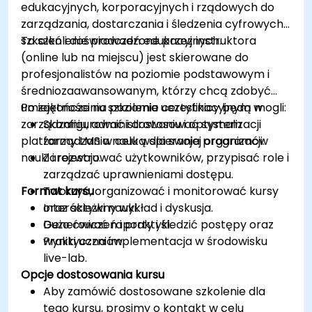
edukacyjnych, korporacyjnych i rządowych do
zarządzania, dostarczania i śledzenia cyfrowych
szkoleń i doświadczeń edukacyjnych.
To szkolenie prowadzone przez instruktora
(online lub na miejscu) jest skierowane do
profesjonalistów na poziomie podstawowym i
średniozaawansowanym, którzy chcą zdobyć
umiejętności na poziomie certyfikacyjnym w
Po zakończeniu szkolenia uczestnicy będą mogli:
zarządzaniu, administrowaniu i optymalizacji
Skonfigurować i dostosować system
platformy LMS w celu wspierania programów
zarządzania nauką dla swojej organizacji.
nauki i rozwoju.
Zarejestrować użytkowników, przypisać role i
zarządzać uprawnieniami dostępu.
Format kursu
Tworzyć, organizować i monitorować kursy
oraz ścieżki nauki.
Interaktywny wykład i dyskusja.
Generować raporty i śledzić postępy oraz
Dużo ćwiczeń i praktyki.
wyniki uczniów.
Praktyczna implementacja w środowisku
live-lab.
Opcje dostosowania kursu
Aby zamówić dostosowane szkolenie dla
tego kursu, prosimy o kontakt w celu