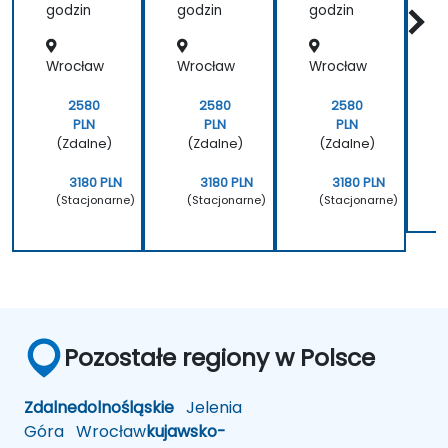
zarządz
godzin
godzin
godzin
g
ania
nauką
Wrocław
Wrocław
Wrocław
2580
2580
2580
PLN
PLN
PLN
(Zdalne)
(Zdalne)
(Zdalne)
3180 PLN
3180 PLN
3180 PLN
(Stacjonarne)
(Stacjonarne)
(Stacjonarne)
Pozostałe regiony w Polsce
Zdalne
dolnośląskie
Jelenia
Góra
Wrocław
kujawsko-