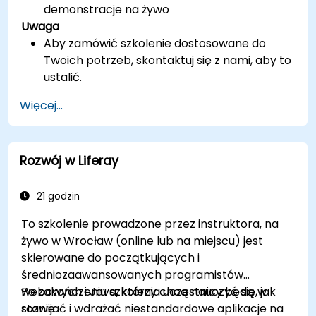
demonstracje na żywo
Uwaga
Aby zamówić szkolenie dostosowane do
Twoich potrzeb, skontaktuj się z nami, aby to
ustalić.
Więcej...
Rozwój w Liferay
21 godzin
To szkolenie prowadzone przez instruktora, na
żywo w Wrocław (online lub na miejscu) jest
skierowane do początkujących i
średniozaawansowanych programistów
webowych i Java, którzy chcą nauczyć się, jak
Po zakończeniu szkolenia uczestnicy będą w
rozwijać i wdrażać niestandardowe aplikacje na
stanie: