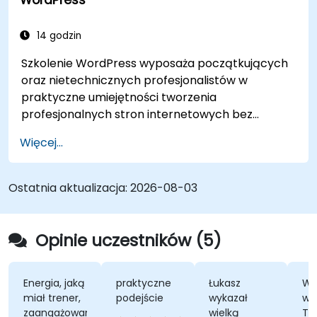
14 godzin
Szkolenie WordPress wyposaża początkujących
oraz nietechnicznych profesjonalistów w
praktyczne umiejętności tworzenia
profesjonalnych stron internetowych bez
konieczności pisania kodu. Obejmuje
Więcej...
podstawowe zasady instalacji WordPress,
zarządzania treścią za pomocą wpisów, stron i
mediów oraz opcji konfiguracji. Prezentuje
Ostatnia aktualizacja:
2026-08-03
sprawdzone metody wyboru między
WordPress.com a WordPress.org, wyboru i
dostosowywania motywów, zarządzania
Opinie uczestników (5)
wtyczkami oraz konfiguracji ustawień strony.
Pomaga osobom w tworzeniu i utrzymywaniu
własnych stron internetowych z pewnością
nergia, jaką
praktyczne
Łukasz
Wszechs
iał trener,
podejście
wykazał
wiedza
siebie.
aangażowanie
wielką
Trenera,