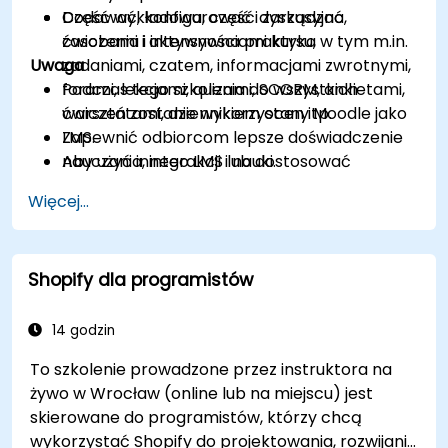
Dodawać, konfigurować i zarządzać
Część wykładowa, część dyskusyjna,
zasobami i aktywnościami kursu, w tym m.in.
ćwiczenia i intensywna praktyka
Uwaga
zadaniami, czatem, informacjami zwrotnymi,
forami, lekcjami, quizami, SCORM, ankietami,
Podczas tego szkolenia do wszystkich
warsztatami, dziennikiem ocen itp.
ćwiczeń zostanie wykorzystany Moodle jako
Zapewnić odbiorcom lepsze doświadczenie
LMS.
nauczania, interakcji i nauki.
Aby użyć innego LMS lub dostosować
jakąkolwiek inną część tego szkolenia,
Więcej...
prosimy o kontakt w celu uzgodnienia.
Shopify dla programistów
14 godzin
To szkolenie prowadzone przez instruktora na
żywo w Wrocław (online lub na miejscu) jest
skierowane do programistów, którzy chcą
wykorzystać Shopify do projektowania, rozwijania