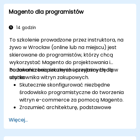
praktyki przygotowania do certyfikacji.
Magento dla programistów
14 godzin
To szkolenie prowadzone przez instruktora, na
żywo w Wrocław (online lub na miejscu) jest
skierowane do programistów, którzy chcą
wykorzystać Magento do projektowania i
budowania bezpiecznych i przyjaznych dla
Po zakończeniu szkolenia uczestnicy będą w
użytkownika witryn zakupowych.
stanie:
Skutecznie skonfigurować niezbędne
środowisko programistyczne do tworzenia
witryn e-commerce za pomocą Magento.
Zrozumieć architekturę, podstawowe
koncepcje, moduły i strukturę plików w
Więcej...
Magento.
Rozwijać funkcjonalny i solidny sklep
internetowy poprzez dostosowywanie