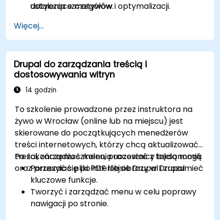
dotyczące motywów i optymalizacji.
ustalenia szczegółów.
Więcej...
Drupal do zarządzania treścią i
dostosowywania witryn
14 godzin
To szkolenie prowadzone przez instruktora na
żywo w Wrocław (online lub na miejscu) jest
skierowane do początkujących menedżerów
treści internetowych, którzy chcą aktualizować
treści, zarządzać menu, pracować z taksonomią
Po zakończeniu szkolenia uczestnicy będą mogli:
oraz przesyłać pliki PDF lub obrazy w Drupal.
Poruszać się po interfejsie Drupal i zrozumieć
kluczowe funkcje.
Tworzyć i zarządzać menu w celu poprawy
nawigacji po stronie.
Korzystać z taksonomii, aby skutecznie