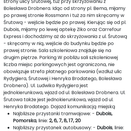
strony ulicy Śrutowej, tuż przy skrzyżowaniu z
Bolesława Drobnera. Idąc od strony pl. Bema, mijamy
po prawej stronie Rossmann i tuż za nim skręcamy w
Śrutową - wejście będzie po prawej. Kierując się od pl.
Dubois, mijamy po lewej aptekę Ziko oraz Carrefour
Express i dochodzimy aż do skrzyżowania z ul. Śrutową
- skręcamy w nią, wejście do budynku będzie po
prawej stronie. Sala szkoleniowa znajduje się na
drugim piętrze. Parking W pobliżu sali szkoleniowej
liczba miejsc parkingowych jest ograniczona, nie
obowiązuje strefa płatnego parkowania (wzdłuż ulic
Rydygiera, Śrutowej i Henryka Brodatego, Bolesława
Drobnera). Ul. Ludwika Rydygiera jest
jednokierunkowa, wjazd od ul. Bolesława Drobnera. Ul.
Śrutowa także jest jednokierunkowa, wjazd od ul.
Henryka Brodatego. Dojazd komunikacją miejską
Najbliższe przystanki tramwajowe: -
Dubois,
Pomorska
, linie:
2, 6, 7, 8, 17, 20
Najbliższy przystanek autobusowy: -
Dubois
, linie: