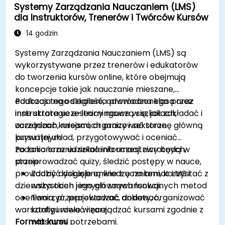
Systemy Zarządzania Nauczaniem (LMS)
komponentów i modułów Magento.
dla Instruktorów, Trenerów i Twórców Kursów
Wdrożyć praktyki zwiększające
bezpieczeństwo w Magento, aby zmniejszyć
14 godzin
podatność na ataki i potencjalne
Systemy Zarządzania Nauczaniem (LMS) są
cyberzagrożenia.
wykorzystywane przez trenerów i edukatorów
do tworzenia kursów online, które obejmują
koncepcje takie jak nauczanie mieszane,
edukacja na odległość, odwrócona klasa oraz
Podczas tego szkolenia prowadzonego przez
inne strategie e-learningowe w szkołach,
instruktora uczestnicy nauczą się, jak zakładać i
uczelniach, miejscach pracy i sektorze
zarządzać kursami, organizować stronę główną
prywatnym.
kursu i jej układ, przygotowywać i oceniać
zadania oraz udzielać informacji zwrotnych,
Po zakończeniu szkolenia uczestnicy będą w
przeprowadzać quizy, śledzić postępy w nauce,
stanie:
prowadzić dyskusje online z uczniami, korzystać z
Zdobyć dogłębną wiedzę na temat LMS i
dziennika ocen i innych zaawansowanych metod
wszystkich jego głównych funkcji.
oceniania, przeprowadzać ankiety, organizować
Tworzyć, projektować, dodawać,
warsztaty i wiele więcej.
konfigurować i zarządzać kursami zgodnie z
Format kursu
własnymi potrzebami.