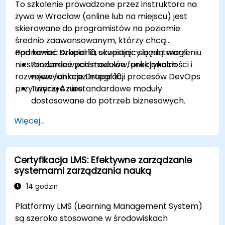
To szkolenie prowadzone przez instruktora na
żywo w Wrocław (online lub na miejscu) jest
skierowane do programistów na poziomie
średnio zaawansowanym, którzy chcą
opanować Drupal 10, skupiając się na tworzeniu
Pod koniec szkolenia uczestnicy będą mogli:
niestandardowych modułów, praktykach
Zrozumieć podstawowe funkcjonalności i
rozwojowych oraz integracji procesów DevOps
nowe funkcje Drupal 10.
przy użyciu Azure.
Tworzyć niestandardowe moduły
dostosowane do potrzeb biznesowych.
Wdrażać najlepsze praktyki w rozwoju
Więcej...
Drupal.
Konfigurować i zarządzać środowiskami
deweloperskimi przy użyciu usług Azure.
Certyfikacja LMS: Efektywne zarządzanie
Automatyzować wdrażanie i skalowanie przy
systemami zarządzania nauką
użyciu narzędzi Azure DevOps.
14 godzin
Platformy LMS (Learning Management System)
są szeroko stosowane w środowiskach