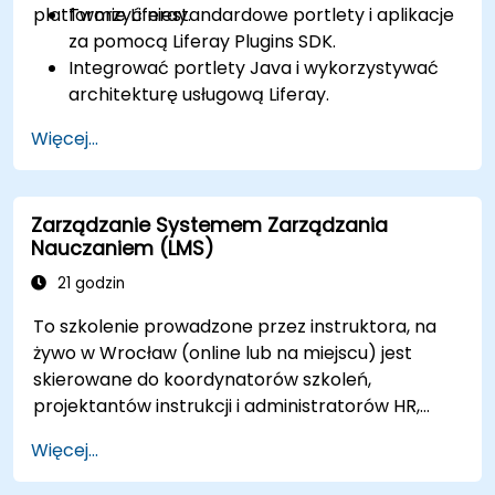
platformie Liferay.
Tworzyć niestandardowe portlety i aplikacje
za pomocą Liferay Plugins SDK.
Integrować portlety Java i wykorzystywać
architekturę usługową Liferay.
Dostosowywać portal za pomocą haków,
Więcej...
motywów i szablonów układu.
Używać Liferay Developer Studio do rozwoju i
wdrażania.
Zarządzanie Systemem Zarządzania
Stosować najlepsze praktyki w rozwoju
Nauczaniem (LMS)
Liferay, aby tworzyć wydajne i łatwe w
utrzymaniu aplikacje.
21 godzin
To szkolenie prowadzone przez instruktora, na
żywo w Wrocław (online lub na miejscu) jest
skierowane do koordynatorów szkoleń,
projektantów instrukcji i administratorów HR,
którzy chcą opanować konfigurację LMS,
Więcej...
zarządzanie użytkownikami i rolami, tworzenie
kursów, śledzenie, raportowanie oraz najlepsze