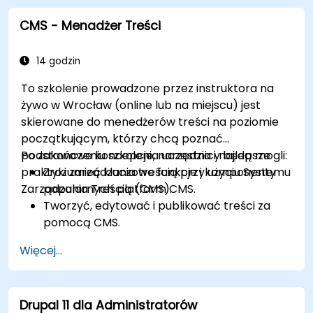
pomocą modułów i wtyczek.
CMS - Menadżer Treści
Zrozumieć role użytkowników, uprawnienia i
podstawy bezpieczeństwa strony.
Skutecznie wdrażać i utrzymywać strony
14 godzin
internetowe w Drupal 11.
To szkolenie prowadzone przez instruktora na
żywo w Wrocław (online lub na miejscu) jest
skierowane do menedżerów treści na poziomie
początkującym, którzy chcą poznać
podstawowe koncepcje, narzędzia i najlepsze
Po zakończeniu szkolenia uczestnicy będą mogli:
praktyki zarządzania treścią przy użyciu Systemu
Zrozumieć kluczowe funkcje i komponenty
Zarządzania Treścią (CMS).
popularnych platform CMS.
Tworzyć, edytować i publikować treści za
pomocą CMS.
Wdrażać najlepsze praktyki SEO w CMS w
Więcej...
celu poprawy pozycji w wyszukiwarkach.
Zarządzać rolami i uprawnieniami
użytkowników w celu współpracy w ramach
Drupal 11 dla Administratorów
CMS.