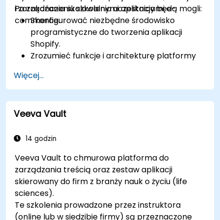
i zarządzania skalowalnymi aplikacjami e-
Po zakończeniu szkolenia uczestnicy będą mogli:
commerce.
Skonfigurować niezbędne środowisko
programistyczne do tworzenia aplikacji
Shopify.
Zrozumieć funkcje i architekturę platformy
e-commerce Shopify.
Więcej...
Poznać podstawy e-commerce i sposób
budowania biznesu z wykorzystaniem
Shopify.
Veeva Vault
Nauczyć się tworzyć aplikację Shopify przy
użyciu Shopify CLI, Polaris, App Bridge i
GraphQL.
14 godzin
Tworzyć interfejsy REST API w celu
Veeva Vault to chmurowa platforma do
rozszerzania i skalowania funkcjonalności
zarządzania treścią oraz zestaw aplikacji
aplikacji Shopify.
skierowany do firm z branży nauk o życiu (life
Poznać narzędzia i najlepsze praktyki w
sciences).
tworzeniu aplikacji Shopify.
Te szkolenia prowadzone przez instruktora
(online lub w siedzibie firmy) są przeznaczone