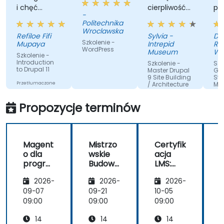
 chęć
cierpliwość i
podejście
-
omocy,
dokładnie
sposób
Politechnika
dy
odpowiedział
rozwiązy
Wroclawska
efiloe Fifi
Sylvia -
Donata
tknęliśmy
na wszystkie
problem
Szkolenie -
Mupaya
Intrepid
Ratajxzak
moje
WordPress
Museum
Winkhau
zkolenie -
pytania.
Polska
ntroduction
Szkolenie -
Szkolenie 
Beteilig
o Drupal 11
Master Drupal
Getting
spolka z
9 Site Building
Started wi
ogranicz
rzetłumaczone
/ Architecture
Magento
odpowied
rzez sztuczną
Przetłumaczone
sp.k.
Propozycje terminów
nteligencję
przez sztuczną
inteligencję
Magent
Mistrzo
Certyfik
o dla
wskie
acja
progra
Budowa
LMS:
mistów
nie i
Efektyw
2026-
2026-
2026-
Archite
ne
ktura
zarządz
09-07
09-21
10-05
1
Stron w
anie
09:00
09:00
09:00
0
Drupal
system
14
14
14
9/10
ami