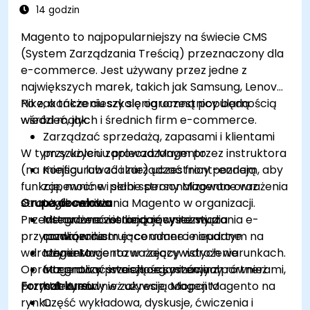
14 godzin
Magento to najpopularniejszy na świecie CMS
(System Zarządzania Treścią) przeznaczony dla
e-commerce. Jest używany przez jedne z
największych marek, takich jak Samsung, Lenovo i
Nike, a także cieszy się ogromną popularnością
Po zakończeniu szkolenia uczestnicy będą
wśród małych i średnich firm e-commerce.
wiedzieć, jak:
Zarządzać sprzedażą, zapasami i klientami
W tym szkoleniu prowadzonym przez instruktora
przy użyciu zaplecza Magento
(na miejscu lub zdalnie) uczestnicy poznają
Konfigurować i zarządzać front-endem, aby
funkcje, mocne i słabe strony Magento oraz
zapewnić w pełni spersonalizowane wrażenia
strategie wdrażania Magento w organizacji.
Grupa docelowa
użytkownika
Przedstawione zostaną również studia
Integrować istniejące systemy z
Menadżerowie badający rozwiązania e-
przypadków ilustrujące udane i nieudane
rozwiązaniem e-commerce opartym na
commerce
wdrożenia Magento w rzeczywistych warunkach.
Magento
Inżynierowie rozważający wdrożenie
Oprócz analizy przeszłości, omówimy również
Integrować istniejące systemy z partnerami,
Magento w swoich organizacjach
przyszłe trendy w zakresie adopcji Magento na
Format kursu
którzy również używają Magento
rynku.
Część wykładowa, dyskusje, ćwiczenia i