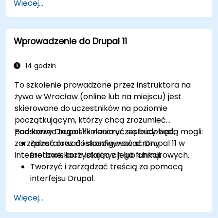
Więcej...
kategoryzować i organizować treści.
Przesyłać i zarządzać plikami PDF, obrazami
oraz innymi plikami multimedialnymi.
Wprowadzenie do Drupal 11
Edytować i publikować podstawowe strony
treściowe dla strony internetowej biblioteki.
14 godzin
To szkolenie prowadzone przez instruktora na
żywo w Wrocław (online lub na miejscu) jest
skierowane do uczestników na poziomie
początkującym, którzy chcą zrozumieć
podstawy Drupal 11 i nauczyć się budować,
Pod koniec tego szkolenia uczestnicy będą mogli:
zarządzać oraz dostosowywać strony
Zainstalować i skonfigurować Drupal 11 w
internetowe, korzystając z jego funkcji.
środowiskach lokalnych lub chmurowych.
Tworzyć i zarządzać treścią za pomocą
interfejsu Drupal.
Dostosowywać wygląd stron internetowych
Więcej...
za pomocą motywów.
Rozszerzać funkcjonalność strony za