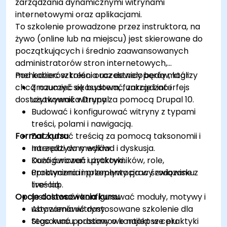
zarządzania dynamicznymi witrynami
internetowymi oraz aplikacjami.
To szkolenie prowadzone przez instruktora, na
żywo (online lub na miejscu) jest skierowane do
początkujących i średnio zaawansowanych
administratorów stron internetowych,
menedżerów treści oraz deweloperów, którzy
Pod koniec szkolenia uczestnicy będą mogli:
chcą nauczyć się budować, zarządzać i
Zrozumieć ekosystem, funkcje i interfejs
dostosowywać witryny za pomocą Drupal 10.
użytkownika Drupal.
Budować i konfigurować witryny z typami
treści, polami i nawigacją.
Format kursu
Zarządzać treścią za pomocą taksonomii i
narzędzi do mediów.
Interaktywny wykład i dyskusja.
Konfigurować użytkowników, role,
Dużo ćwiczeń i praktyki.
uprawnienia i przepływy pracy związane z
Praktyczna implementacja w środowisku
treścią.
live-lab.
Opcje dostosowania kursu
Instalować i konfigurować moduły, motywy i
ustawienia witryny.
Aby zamówić dostosowane szkolenie dla
Stosować podstawowe najlepsze praktyki
tego kursu, prosimy o kontakt w celu