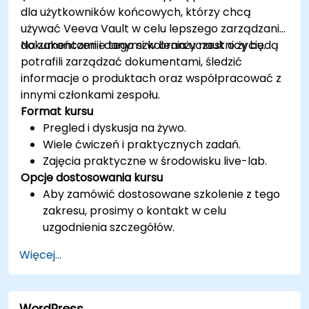
dla użytkowników końcowych, którzy chcą
używać Veeva Vault w celu lepszego zarządzania
dokumentami i danymi w branży nauk o życiu.
Na zakończenie tego szkolenia uczestnicy będą
potrafili zarządzać dokumentami, śledzić
informacje o produktach oraz współpracować z
innymi członkami zespołu.
Format kursu
Pregled i dyskusja na żywo.
Wiele ćwiczeń i praktycznych zadań.
Zajęcia praktyczne w środowisku live-lab.
Opcje dostosowania kursu
Aby zamówić dostosowane szkolenie z tego
zakresu, prosimy o kontakt w celu
uzgodnienia szczegółów.
Więcej...
WordPress