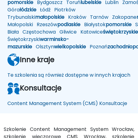
pomorskie
Bydgoszcz
Toruń
lubelskie
Lublin
Zamoś
Góra
łódzkie
Łódź
Piotrków
Trybunalski
małopolskie
Kraków
Tarnów
Zakopane
Małopolski
Rzeszów
podlaskie
Białystok
pomorskie
Sł
Biała
Częstochowa
Gliwice
Katowice
świętokrzyskie
Świętokrzyski
warminsko-
mazurskie
Olsztyn
wielkopolskie
Poznań
zachodniop
Inne kraje
Te szkolenia są również dostępne w innych krajach
Konsultacje
Content Management System (CMS) Konsultacje
Szkolenie Content Management System Wrocław,
szkolenie wieczorowe CMS Wrocław, szkolenie