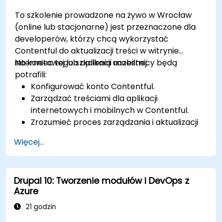
To szkolenie prowadzone na żywo w Wrocław
(online lub stacjonarne) jest przeznaczone dla
developerów, którzy chcą wykorzystać
Contentful do aktualizacji treści w witrynie
internetowej lub aplikacji mobilnej.
Na koniec tego szkolenia uczestnicy będą
potrafili:
Konfigurować konto Contentful.
Zarządzać treściami dla aplikacji
internetowych i mobilnych w Contentful.
Zrozumieć proces zarządzania i aktualizacji
treści w aplikacjach webowych lub
Więcej...
mobilnych.
Drupal 10: Tworzenie modułów i DevOps z
Azure
21 godzin