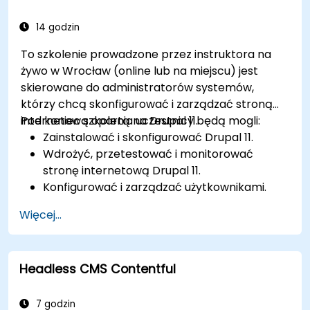
Skutecznie integrować elementy
multimedialne (obrazy, filmy itp.) w
14 godzin
treściach.
To szkolenie prowadzone przez instruktora na
Rozwiązywać podstawowe problemy z CMS i
żywo w Wrocław (online lub na miejscu) jest
rozumieć praktyki bezpieczeństwa CMS.
skierowane do administratorów systemów,
Wykorzystywać narzędzia analityczne do
którzy chcą skonfigurować i zarządzać stroną
pomiaru skuteczności treści.
internetową opartą na Drupal 11.
Pod koniec szkolenia uczestnicy będą mogli:
Zainstalować i skonfigurować Drupal 11.
Wdrożyć, przetestować i monitorować
stronę internetową Drupal 11.
Konfigurować i zarządzać użytkownikami.
Zabezpieczyć stronę internetową Drupal 11.
Więcej...
Optymalizować wydajność strony
internetowej Drupal 11.
Wykonywać zaplanowane kopie zapasowe.
Headless CMS Contentful
Wdrażać wiele wersji strony internetowej
Drupal 11 (wielojęzyczne, mobilne itp.).
7 godzin