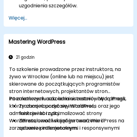
uzgodnienia szczegółów.
Więcej...
Mastering WordPress
21 godzin
To szkolenie prowadzone przez instruktora, na
żywo w Wrocław (online lub na miejscu) jest
skierowane do początkujących programistów
stron internetowych, projektantów stron
internetowych oraz administratorów WordPress,
Po zakończeniu szkolenia uczestnicy będą mogli:
którzy chcą nauczyć się instalować,
Zrozumieć podstawy WordPress oraz jego
administrować i optymalizować strony
funkcje i korzyści.
WordPress, umożliwiając im tworzenie i
Zainstalować i skonfigurować WordPress na
zarządzanie profesjonalnymi i responsywnymi
serwerze internetowym.
witrynami.
Używać wtyczek, serwerów i szablonów, aby