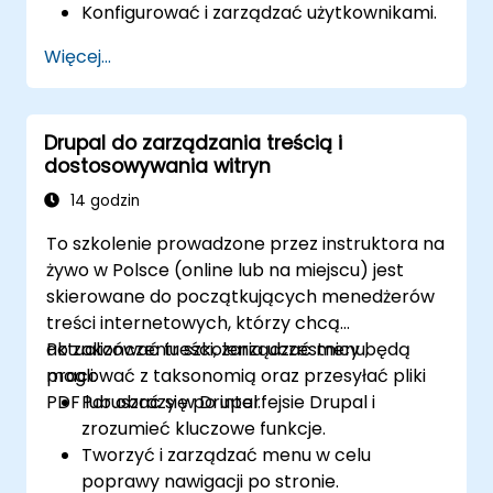
Konfigurować i zarządzać użytkownikami.
Zabezpieczyć stronę internetową Drupal
Więcej...
11.
Optymalizować wydajność strony
internetowej Drupal 11.
Drupal do zarządzania treścią i
Wykonywać zaplanowane kopie
dostosowywania witryn
zapasowe.
Wdrażać wiele wersji strony internetowej
14 godzin
Drupal 11 (wielojęzyczne, mobilne itp.).
To szkolenie prowadzone przez instruktora na
żywo w Polsce (online lub na miejscu) jest
skierowane do początkujących menedżerów
treści internetowych, którzy chcą
aktualizować treści, zarządzać menu,
Po zakończeniu szkolenia uczestnicy będą
pracować z taksonomią oraz przesyłać pliki
mogli:
PDF lub obrazy w Drupal.
Poruszać się po interfejsie Drupal i
zrozumieć kluczowe funkcje.
Tworzyć i zarządzać menu w celu
poprawy nawigacji po stronie.