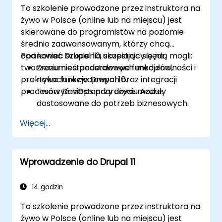
To szkolenie prowadzone przez instruktora na
żywo w Polsce (online lub na miejscu) jest
skierowane do programistów na poziomie
średnio zaawansowanym, którzy chcą
opanować Drupal 10, skupiając się na
Pod koniec szkolenia uczestnicy będą mogli:
tworzeniu niestandardowych modułów,
Zrozumieć podstawowe funkcjonalności i
praktykach rozwojowych oraz integracji
nowe funkcje Drupal 10.
procesów DevOps przy użyciu Azure.
Tworzyć niestandardowe moduły
dostosowane do potrzeb biznesowych.
Wdrażać najlepsze praktyki w rozwoju
Więcej...
Drupal.
Konfigurować i zarządzać środowiskami
deweloperskimi przy użyciu usług Azure.
Wprowadzenie do Drupal 11
Automatyzować wdrażanie i skalowanie
przy użyciu narzędzi Azure DevOps.
14 godzin
To szkolenie prowadzone przez instruktora na
żywo w Polsce (online lub na miejscu) jest