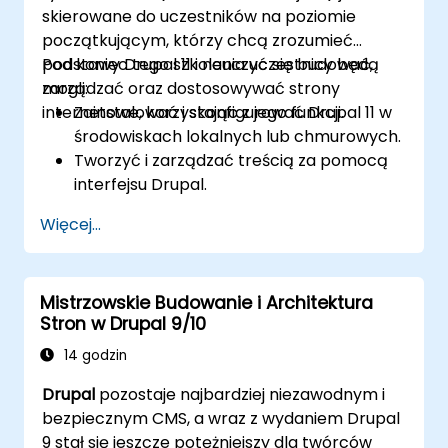
skierowane do uczestników na poziomie
początkującym, którzy chcą zrozumieć
podstawy Drupal 11 i nauczyć się budować,
Pod koniec tego szkolenia uczestnicy będą
zarządzać oraz dostosowywać strony
mogli:
internetowe, korzystając z jego funkcji.
Zainstalować i skonfigurować Drupal 11 w
środowiskach lokalnych lub chmurowych.
Tworzyć i zarządzać treścią za pomocą
interfejsu Drupal.
Dostosowywać wygląd stron
Więcej...
internetowych za pomocą motywów.
Rozszerzać funkcjonalność strony za
pomocą modułów i wtyczek.
Mistrzowskie Budowanie i Architektura
Zrozumieć role użytkowników,
Stron w Drupal 9/10
uprawnienia i podstawy bezpieczeństwa
strony.
14 godzin
Skutecznie wdrażać i utrzymywać strony
Drupal
pozostaje najbardziej niezawodnym i
internetowe w Drupal 11.
bezpiecznym CMS, a wraz z wydaniem Drupal
9 stał się jeszcze potężniejszy dla twórców