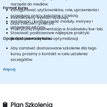
narzędzi do mediów.
Format kursu
Konfigurować użytkowników, role, uprawnienia i
przepływy pracy związane z treścią.
Interaktywny wykład i dyskusja.
Instalować i konfigurować moduły, motywy i
Dużo ćwiczeń i praktyki.
ustawienia witryny.
Praktyczna implementacja w środowisku live-lab.
Stosować podstawowe najlepsze praktyki
Opcje dostosowania kursu
dotyczące motywów i optymalizacji.
Aby zamówić dostosowane szkolenie dla tego
kursu, prosimy o kontakt w celu ustalenia
szczegółów.
Więcej
Plan Szkolenia