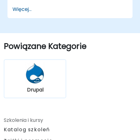
Korzystać z taksonomii, aby skutecznie
Więcej...
kategoryzować i organizować treści.
Przesyłać i zarządzać plikami PDF,
obrazami oraz innymi plikami
multimedialnymi.
Edytować i publikować podstawowe
Powiązane Kategorie
strony treściowe dla strony internetowej
biblioteki.
Drupal
Szkolenia i kursy
Katalog szkoleń