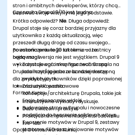
stron i ambitnych developerów, którzy chcą
Czy nauka Drupal 9/10 jest trudna:
budować swoje witryny na jego podstawie.
Krótka odpowiedź?
Nie
. Długa odpowiedź:
Drupal staje się coraz bardziej przyjazny dla
użytkownika z każdą aktualizacją, więc
przeszedł długą drogę od czasu swojego
powstania prawie 20 lat temu — i ta
Po zakończeniu tego szkolenia uczestnicy
najnowsza wersja nie jest wyjątkiem. Drupal 9
będą mogli:
wykorzystuje ogromną moc techniczną
Zainstalować i skonfigurować Drupala na
Drupala i czyni ją jeszcze bardziej dostępną
localhost/apache oraz na serwerze
dla zwykłych użytkowników dzięki poprawionej
produkcyjnym.
łatwości użytkowania.
Zrozumieć podstawowe
Format Kursu
koncepcje/architekturę Drupala, takie jak
Encje, taksonomie, widoki.
Interaktywne wykłady i dyskusje.
Budowanie stron w Drupalu i nowoczesne
Dużo ćwiczeń i praktyki.
podejścia do tworzenia solidnych witryn.
Praktyczna implementacja w środowisku
Tworzenie motywów w Drupal 9, zestawy
live-lab.
startowe, FED oraz inicjowanie motywów
Opcje Dostosowania Kursu