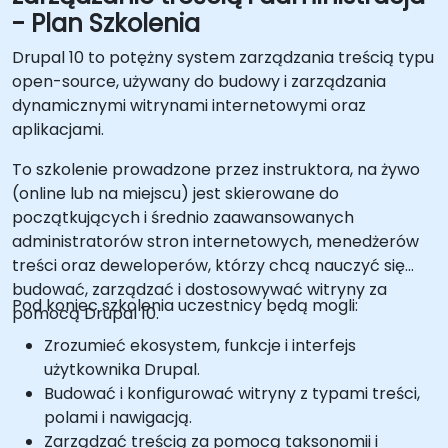
- Plan Szkolenia
Drupal 10 to potężny system zarządzania treścią typu
open-source, używany do budowy i zarządzania
dynamicznymi witrynami internetowymi oraz
aplikacjami.
To szkolenie prowadzone przez instruktora, na żywo
(online lub na miejscu) jest skierowane do
początkujących i średnio zaawansowanych
administratorów stron internetowych, menedżerów
treści oraz deweloperów, którzy chcą nauczyć się
budować, zarządzać i dostosowywać witryny za
Pod koniec szkolenia uczestnicy będą mogli:
pomocą Drupal 10.
Zrozumieć ekosystem, funkcje i interfejs
użytkownika Drupal.
Budować i konfigurować witryny z typami treści,
polami i nawigacją.
Zarządzać treścią za pomocą taksonomii i