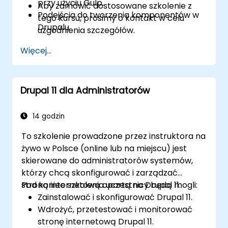
przy użyciu Gulp.
Aby zamówić dostosowane szkolenie z
Podejścia do tworzenia komponentów w
tego kursu, prosimy o kontakt w celu
Drupalu.
uzgodnienia szczegółów.
Więcej...
Drupal 11 dla Administratorów
14 godzin
To szkolenie prowadzone przez instruktora na
żywo w Polsce (online lub na miejscu) jest
skierowane do administratorów systemów,
którzy chcą skonfigurować i zarządzać
stroną internetową opartą na Drupal 11.
Pod koniec szkolenia uczestnicy będą mogli:
Zainstalować i skonfigurować Drupal 11.
Wdrożyć, przetestować i monitorować
stronę internetową Drupal 11.