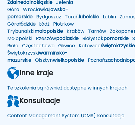
Zdalne
dolnośląskie
Jelenia
Góra
Wrocław
kujawsko-
pomorskie
Bydgoszcz
Toruń
lubelskie
Lublin
Zamoś
Góra
łódzkie
Łódź
Piotrków
Trybunalski
małopolskie
Kraków
Tarnów
Zakopane
Małopolski
Rzeszów
podlaskie
Białystok
pomorskie
Sł
Biała
Częstochowa
Gliwice
Katowice
świętokrzyskie
Świętokrzyski
warminsko-
mazurskie
Olsztyn
wielkopolskie
Poznań
zachodniop
Inne kraje
Te szkolenia są również dostępne w innych krajach
Konsultacje
Content Management System (CMS) Konsultacje