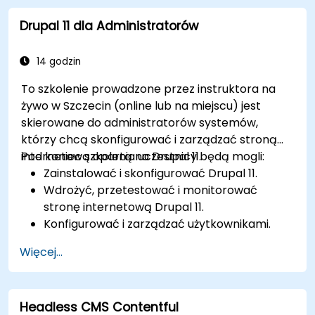
użytkowników w celu współpracy w ramach
Drupal 11 dla Administratorów
CMS.
Skutecznie integrować elementy
multimedialne (obrazy, filmy itp.) w
14 godzin
treściach.
To szkolenie prowadzone przez instruktora na
Rozwiązywać podstawowe problemy z CMS i
żywo w Szczecin (online lub na miejscu) jest
rozumieć praktyki bezpieczeństwa CMS.
skierowane do administratorów systemów,
Wykorzystywać narzędzia analityczne do
którzy chcą skonfigurować i zarządzać stroną
pomiaru skuteczności treści.
internetową opartą na Drupal 11.
Pod koniec szkolenia uczestnicy będą mogli:
Zainstalować i skonfigurować Drupal 11.
Wdrożyć, przetestować i monitorować
stronę internetową Drupal 11.
Konfigurować i zarządzać użytkownikami.
Zabezpieczyć stronę internetową Drupal 11.
Więcej...
Optymalizować wydajność strony
internetowej Drupal 11.
Wykonywać zaplanowane kopie zapasowe.
Headless CMS Contentful
Wdrażać wiele wersji strony internetowej