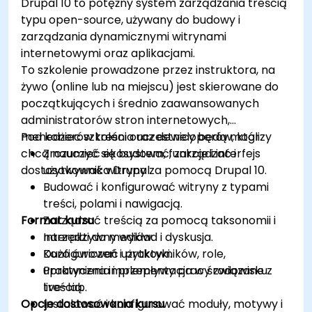
Drupal 10 to potężny system zarządzania treścią
typu open-source, używany do budowy i
zarządzania dynamicznymi witrynami
internetowymi oraz aplikacjami.
To szkolenie prowadzone przez instruktora, na
żywo (online lub na miejscu) jest skierowane do
początkujących i średnio zaawansowanych
administratorów stron internetowych,
menedżerów treści oraz deweloperów, którzy
Pod koniec szkolenia uczestnicy będą mogli:
chcą nauczyć się budować, zarządzać i
Zrozumieć ekosystem, funkcje i interfejs
dostosowywać witryny za pomocą Drupal 10.
użytkownika Drupal.
Budować i konfigurować witryny z typami
treści, polami i nawigacją.
Format kursu
Zarządzać treścią za pomocą taksonomii i
narzędzi do mediów.
Interaktywny wykład i dyskusja.
Konfigurować użytkowników, role,
Dużo ćwiczeń i praktyki.
uprawnienia i przepływy pracy związane z
Praktyczna implementacja w środowisku
treścią.
live-lab.
Opcje dostosowania kursu
Instalować i konfigurować moduły, motywy i