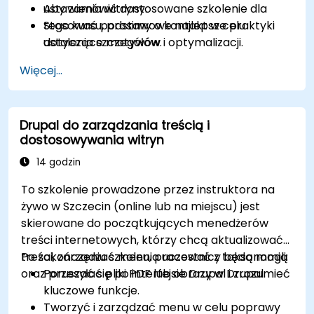
ustawienia witryny.
Aby zamówić dostosowane szkolenie dla
Stosować podstawowe najlepsze praktyki
tego kursu, prosimy o kontakt w celu
dotyczące motywów i optymalizacji.
ustalenia szczegółów.
Więcej...
Drupal do zarządzania treścią i
dostosowywania witryn
14 godzin
To szkolenie prowadzone przez instruktora na
żywo w Szczecin (online lub na miejscu) jest
skierowane do początkujących menedżerów
treści internetowych, którzy chcą aktualizować
treści, zarządzać menu, pracować z taksonomią
Po zakończeniu szkolenia uczestnicy będą mogli:
oraz przesyłać pliki PDF lub obrazy w Drupal.
Poruszać się po interfejsie Drupal i zrozumieć
kluczowe funkcje.
Tworzyć i zarządzać menu w celu poprawy