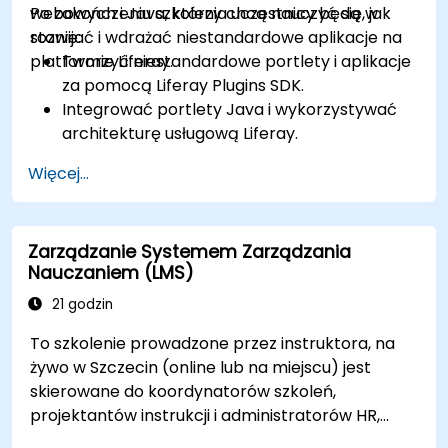
webowych i Java, którzy chcą nauczyć się, jak
Po zakończeniu szkolenia uczestnicy będą w
rozwijać i wdrażać niestandardowe aplikacje na
stanie:
platformie Liferay.
Tworzyć niestandardowe portlety i aplikacje
za pomocą Liferay Plugins SDK.
Integrować portlety Java i wykorzystywać
architekturę usługową Liferay.
Dostosowywać portal za pomocą haków,
Więcej...
motywów i szablonów układu.
Używać Liferay Developer Studio do rozwoju i
wdrażania.
Zarządzanie Systemem Zarządzania
Stosować najlepsze praktyki w rozwoju
Nauczaniem (LMS)
Liferay, aby tworzyć wydajne i łatwe w
utrzymaniu aplikacje.
21 godzin
To szkolenie prowadzone przez instruktora, na
żywo w Szczecin (online lub na miejscu) jest
skierowane do koordynatorów szkoleń,
projektantów instrukcji i administratorów HR,
którzy chcą opanować konfigurację LMS,