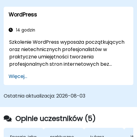
WordPress
14 godzin
Szkolenie WordPress wyposaża początkujących
oraz nietechnicznych profesjonalistów w
praktyczne umiejętności tworzenia
profesjonalnych stron internetowych bez
konieczności pisania kodu. Obejmuje
Więcej...
podstawowe zasady instalacji WordPress,
zarządzania treścią za pomocą wpisów, stron i
mediów oraz opcji konfiguracji. Prezentuje
Ostatnia aktualizacja:
2026-08-03
sprawdzone metody wyboru między
WordPress.com a WordPress.org, wyboru i
dostosowywania motywów, zarządzania
Opinie uczestników (5)
wtyczkami oraz konfiguracji ustawień strony.
Pomaga osobom w tworzeniu i utrzymywaniu