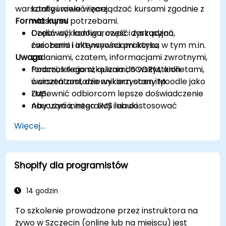
warsztaty i wiele więcej.
konfigurować i zarządzać kursami zgodnie z
Format kursu
własnymi potrzebami.
Dodawać, konfigurować i zarządzać
Część wykładowa, część dyskusyjna,
zasobami i aktywnościami kursu, w tym m.in.
ćwiczenia i intensywna praktyka
Uwaga
zadaniami, czatem, informacjami zwrotnymi,
forami, lekcjami, quizami, SCORM, ankietami,
Podczas tego szkolenia do wszystkich
warsztatami, dziennikiem ocen itp.
ćwiczeń zostanie wykorzystany Moodle jako
Zapewnić odbiorcom lepsze doświadczenie
LMS.
nauczania, interakcji i nauki.
Aby użyć innego LMS lub dostosować
jakąkolwiek inną część tego szkolenia,
Więcej...
prosimy o kontakt w celu uzgodnienia.
Shopify dla programistów
14 godzin
To szkolenie prowadzone przez instruktora na
żywo w Szczecin (online lub na miejscu) jest