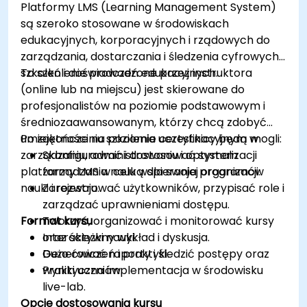
Platformy LMS (Learning Management System)
są szeroko stosowane w środowiskach
edukacyjnych, korporacyjnych i rządowych do
zarządzania, dostarczania i śledzenia cyfrowych
szkoleń i doświadczeń edukacyjnych.
To szkolenie prowadzone przez instruktora
(online lub na miejscu) jest skierowane do
profesjonalistów na poziomie podstawowym i
średniozaawansowanym, którzy chcą zdobyć
umiejętności na poziomie certyfikacyjnym w
Po zakończeniu szkolenia uczestnicy będą mogli:
zarządzaniu, administrowaniu i optymalizacji
Skonfigurować i dostosować system
platformy LMS w celu wspierania programów
zarządzania nauką dla swojej organizacji.
nauki i rozwoju.
Zarejestrować użytkowników, przypisać role i
zarządzać uprawnieniami dostępu.
Format kursu
Tworzyć, organizować i monitorować kursy
oraz ścieżki nauki.
Interaktywny wykład i dyskusja.
Generować raporty i śledzić postępy oraz
Dużo ćwiczeń i praktyki.
wyniki uczniów.
Praktyczna implementacja w środowisku
live-lab.
Opcje dostosowania kursu