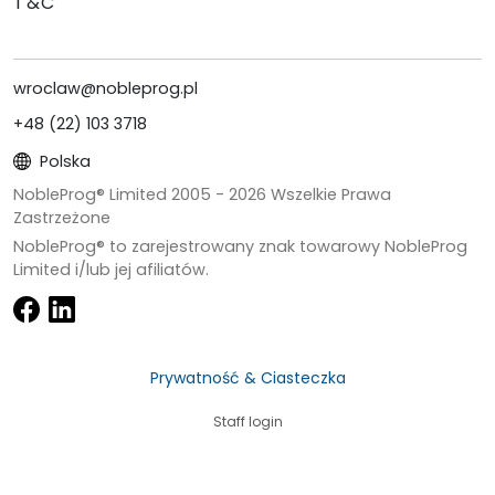
T&C
wroclaw@nobleprog.pl
+48 (22) 103 3718
Polska
NobleProg® Limited 2005 -
2026
Wszelkie Prawa
Zastrzeżone
NobleProg® to zarejestrowany znak towarowy NobleProg
Limited i/lub jej afiliatów.
Prywatność & Ciasteczka
Staff login