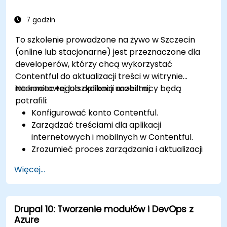
Drupal 11 (wielojęzyczne, mobilne itp.).
7 godzin
To szkolenie prowadzone na żywo w Szczecin
(online lub stacjonarne) jest przeznaczone dla
developerów, którzy chcą wykorzystać
Contentful do aktualizacji treści w witrynie
internetowej lub aplikacji mobilnej.
Na koniec tego szkolenia uczestnicy będą
potrafili:
Konfigurować konto Contentful.
Zarządzać treściami dla aplikacji
internetowych i mobilnych w Contentful.
Zrozumieć proces zarządzania i aktualizacji
treści w aplikacjach webowych lub
Więcej...
mobilnych.
Drupal 10: Tworzenie modułów i DevOps z
Azure