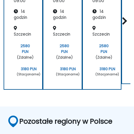
Stron w
anie
09:00
09:00
09:00
0
Drupal
system
14
14
14
9/10
ami
zarządz
godzin
godzin
godzin
g
ania
nauką
Szczecin
Szczecin
Szczecin
S
2580
2580
2580
PLN
PLN
PLN
(Zdalne)
(Zdalne)
(Zdalne)
3180 PLN
3180 PLN
3180 PLN
(Stacjonarne)
(Stacjonarne)
(Stacjonarne)
Pozostałe regiony w Polsce