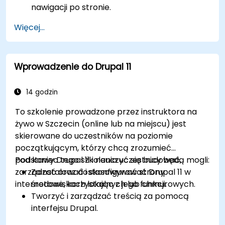
nawigacji po stronie.
Korzystać z taksonomii, aby skutecznie
Więcej...
kategoryzować i organizować treści.
Przesyłać i zarządzać plikami PDF, obrazami
oraz innymi plikami multimedialnymi.
Wprowadzenie do Drupal 11
Edytować i publikować podstawowe strony
treściowe dla strony internetowej biblioteki.
14 godzin
To szkolenie prowadzone przez instruktora na
żywo w Szczecin (online lub na miejscu) jest
skierowane do uczestników na poziomie
początkującym, którzy chcą zrozumieć
podstawy Drupal 11 i nauczyć się budować,
Pod koniec tego szkolenia uczestnicy będą mogli:
zarządzać oraz dostosowywać strony
Zainstalować i skonfigurować Drupal 11 w
internetowe, korzystając z jego funkcji.
środowiskach lokalnych lub chmurowych.
Tworzyć i zarządzać treścią za pomocą
interfejsu Drupal.
Dostosowywać wygląd stron internetowych