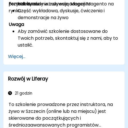
przyszłe trendy w zakresie adopcji Magento na
Format kursu
którzy również używają Magento
rynku.
Część wykładowa, dyskusje, ćwiczenia i
demonstracje na żywo
Uwaga
Aby zamówić szkolenie dostosowane do
Twoich potrzeb, skontaktuj się z nami, aby to
ustalić.
Więcej...
Rozwój w Liferay
21 godzin
To szkolenie prowadzone przez instruktora, na
żywo w Szczecin (online lub na miejscu) jest
skierowane do początkujących i
średniozaawansowanych programistów