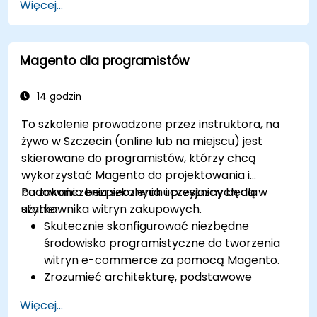
Więcej...
zarządzanie użytkownikami i rolami, tworzenie
kursów, śledzenie, raportowanie oraz najlepsze
praktyki przygotowania do certyfikacji.
Magento dla programistów
14 godzin
To szkolenie prowadzone przez instruktora, na
żywo w Szczecin (online lub na miejscu) jest
skierowane do programistów, którzy chcą
wykorzystać Magento do projektowania i
budowania bezpiecznych i przyjaznych dla
Po zakończeniu szkolenia uczestnicy będą w
użytkownika witryn zakupowych.
stanie:
Skutecznie skonfigurować niezbędne
środowisko programistyczne do tworzenia
witryn e-commerce za pomocą Magento.
Zrozumieć architekturę, podstawowe
koncepcje, moduły i strukturę plików w
Więcej...
Magento.