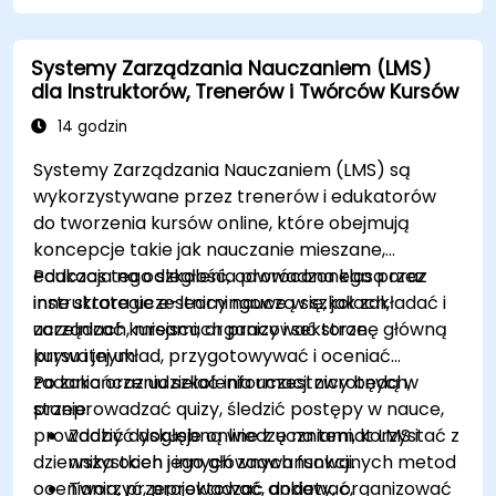
Rozwijać funkcjonalny i solidny sklep
internetowy poprzez dostosowywanie
Systemy Zarządzania Nauczaniem (LMS)
komponentów i modułów Magento.
dla Instruktorów, Trenerów i Twórców Kursów
Wdrożyć praktyki zwiększające
bezpieczeństwo w Magento, aby zmniejszyć
14 godzin
podatność na ataki i potencjalne
Systemy Zarządzania Nauczaniem (LMS) są
cyberzagrożenia.
wykorzystywane przez trenerów i edukatorów
do tworzenia kursów online, które obejmują
koncepcje takie jak nauczanie mieszane,
edukacja na odległość, odwrócona klasa oraz
Podczas tego szkolenia prowadzonego przez
inne strategie e-learningowe w szkołach,
instruktora uczestnicy nauczą się, jak zakładać i
uczelniach, miejscach pracy i sektorze
zarządzać kursami, organizować stronę główną
prywatnym.
kursu i jej układ, przygotowywać i oceniać
zadania oraz udzielać informacji zwrotnych,
Po zakończeniu szkolenia uczestnicy będą w
przeprowadzać quizy, śledzić postępy w nauce,
stanie:
prowadzić dyskusje online z uczniami, korzystać z
Zdobyć dogłębną wiedzę na temat LMS i
dziennika ocen i innych zaawansowanych metod
wszystkich jego głównych funkcji.
oceniania, przeprowadzać ankiety, organizować
Tworzyć, projektować, dodawać,