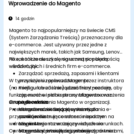
Wprowadzenie do Magento
14 godzin
Magento to najpopularniejszy na świecie CMS
(System Zarządzania Treścią) przeznaczony dla
e-commerce. Jest używany przez jedne z
największych marek, takich jak Samsung, Lenovo i
Nike, a także cieszy się ogromną popularnością
Po zakończeniu szkolenia uczestnicy będą
wśród małych i średnich firm e-commerce.
wiedzieć, jak:
Zarządzać sprzedażą, zapasami i klientami
W tym szkoleniu prowadzonym przez instruktora
przy użyciu zaplecza Magento
(na miejscu lub zdalnie) uczestnicy poznają
Konfigurować i zarządzać front-endem, aby
funkcje, mocne i słabe strony Magento oraz
zapewnić w pełni spersonalizowane wrażenia
strategie wdrażania Magento w organizacji.
Grupa docelowa
użytkownika
Przedstawione zostaną również studia
Integrować istniejące systemy z
Menadżerowie badający rozwiązania e-
przypadków ilustrujące udane i nieudane
rozwiązaniem e-commerce opartym na
commerce
wdrożenia Magento w rzeczywistych warunkach.
Magento
Inżynierowie rozważający wdrożenie
Oprócz analizy przeszłości, omówimy również
Integrować istniejące systemy z partnerami,
Magento w swoich organizacjach