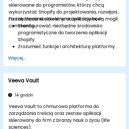
skierowane do programistów, którzy chcą
wykorzystać Shopify do projektowania, rozwijania
i zarządzania skalowalnymi aplikacjami e-
Po zakończeniu szkolenia uczestnicy będą mogli:
commerce.
Skonfigurować niezbędne środowisko
programistyczne do tworzenia aplikacji
Shopify.
Zrozumieć funkcje i architekturę platformy
e-commerce Shopify.
Więcej...
Poznać podstawy e-commerce i sposób
budowania biznesu z wykorzystaniem
Shopify.
Veeva Vault
Nauczyć się tworzyć aplikację Shopify przy
użyciu Shopify CLI, Polaris, App Bridge i
GraphQL.
14 godzin
Tworzyć interfejsy REST API w celu
Veeva Vault to chmurowa platforma do
rozszerzania i skalowania funkcjonalności
zarządzania treścią oraz zestaw aplikacji
aplikacji Shopify.
skierowany do firm z branży nauk o życiu (life
Poznać narzędzia i najlepsze praktyki w
sciences).