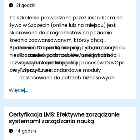
21 godzin
To szkolenie prowadzone przez instruktora na
żywo w Szczecin (online lub na miejscu) jest
skierowane do programistów na poziomie
średnio zaawansowanym, którzy chcą
opanować Drupal 10, skupiając się na tworzeniu
Pod koniec szkolenia uczestnicy będą mogli:
niestandardowych modułów, praktykach
Zrozumieć podstawowe funkcjonalności i
rozwojowych oraz integracji procesów DevOps
nowe funkcje Drupal 10.
przy użyciu Azure.
Tworzyć niestandardowe moduły
dostosowane do potrzeb biznesowych.
Wdrażać najlepsze praktyki w rozwoju
Więcej...
Drupal.
Konfigurować i zarządzać środowiskami
deweloperskimi przy użyciu usług Azure.
Certyfikacja LMS: Efektywne zarządzanie
Automatyzować wdrażanie i skalowanie przy
systemami zarządzania nauką
użyciu narzędzi Azure DevOps.
14 godzin