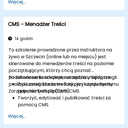
Więcej...
za pomocą motywów.
Rozszerzać funkcjonalność strony za
pomocą modułów i wtyczek.
CMS - Menadżer Treści
Zrozumieć role użytkowników, uprawnienia i
podstawy bezpieczeństwa strony.
Skutecznie wdrażać i utrzymywać strony
14 godzin
internetowe w Drupal 11.
To szkolenie prowadzone przez instruktora na
żywo w Szczecin (online lub na miejscu) jest
skierowane do menedżerów treści na poziomie
początkującym, którzy chcą poznać
podstawowe koncepcje, narzędzia i najlepsze
Po zakończeniu szkolenia uczestnicy będą mogli:
praktyki zarządzania treścią przy użyciu Systemu
Zrozumieć kluczowe funkcje i komponenty
Zarządzania Treścią (CMS).
popularnych platform CMS.
Tworzyć, edytować i publikować treści za
pomocą CMS.
Wdrażać najlepsze praktyki SEO w CMS w
Więcej...
celu poprawy pozycji w wyszukiwarkach.
Zarządzać rolami i uprawnieniami