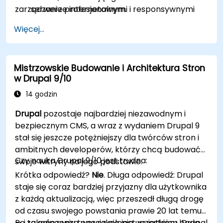
zarządzanie profesjonalnymi i responsywnymi
serwerze internetowym.
witrynami.
Używać wtyczek, serwerów i szablonów, aby
Więcej...
poprawić funkcjonalność i wydajność
WordPress.
Tworzyć i zarządzać niestandardowymi
Mistrzowskie Budowanie i Architektura Stron
typami postów w WordPress.
w Drupal 9/10
Tworzyć strony WordPress na poziomie
podstawowym, średnio zaawansowanym i
14 godzin
zaawansowanym.
Drupal
pozostaje najbardziej niezawodnym i
Używać Elementor do projektowania i
bezpiecznym CMS, a wraz z wydaniem Drupal 9
dostosowywania stron WordPress.
stał się jeszcze potężniejszy dla twórców stron i
Implementować mapę witryny i okruszki
ambitnych developerów, którzy chcą budować
chleba dla stron WordPress.
Czy nauka Drupal 9/10 jest trudna:
swoje witryny na jego podstawie.
Stosować dobre praktyki w projektowaniu
Krótka odpowiedź?
Nie
. Długa odpowiedź: Drupal
stron internetowych i responsywnym
staje się coraz bardziej przyjazny dla użytkownika
projektowaniu dla stron WordPress.
z każdą aktualizacją, więc przeszedł długą drogę
Optymalizować strony WordPress pod
od czasu swojego powstania prawie 20 lat temu
kątem SEO i Google Analytics.
— i ta najnowsza wersja nie jest wyjątkiem. Drupal
Po zakończeniu tego szkolenia uczestnicy będą