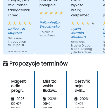
własnych stron internetowych z pewnością
nergia, jaką
praktyczne
Łukasz
Wszechs
iał trener,
podejście
wykazał
wiedza
siebie.
aangażowanie
wielką
Trenera,
 chęć
cierpliwość i
podejście
-
omocy,
dokładnie
sposób
Politechnika
dy
odpowiedział
rozwiązy
Wroclawska
efiloe Fifi
Sylvia -
Donata
tknęliśmy
na wszystkie
problem
Szkolenie -
upaya
Intrepid
Ratajxzak
moje
WordPress
Museum
Winkhau
zkolenie -
pytania.
Polska
ntroduction
Szkolenie -
Szkolenie 
Beteiligu
o Drupal 11
Master Drupal
Getting
spolka z
9 Site Building
Started wi
ogranicz
rzetłumaczone
/ Architecture
Magento
odpowied
zez sztuczną
Przetłumaczone
sp.k.
Propozycje terminów
teligencję
przez sztuczną
inteligencję
Magent
Mistrzo
Certyfik
o dla
wskie
acja
progra
Budowa
LMS:
mistów
nie i
Efektyw
2026-
2026-
2026-
Archite
ne
ktura
zarządz
09-07
09-21
10-05
1