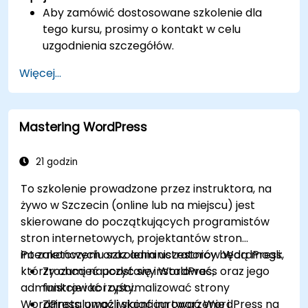
Aby zamówić dostosowane szkolenie dla
tego kursu, prosimy o kontakt w celu
uzgodnienia szczegółów.
Więcej...
Mastering WordPress
21 godzin
To szkolenie prowadzone przez instruktora, na
żywo w Szczecin (online lub na miejscu) jest
skierowane do początkujących programistów
stron internetowych, projektantów stron
internetowych oraz administratorów WordPress,
Po zakończeniu szkolenia uczestnicy będą mogli:
którzy chcą nauczyć się instalować,
Zrozumieć podstawy WordPress oraz jego
administrować i optymalizować strony
funkcje i korzyści.
WordPress, umożliwiając im tworzenie i
Zainstalować i skonfigurować WordPress na