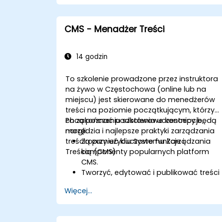
CMS - Menadżer Treści
14 godzin
To szkolenie prowadzone przez instruktora
na żywo w Częstochowa (online lub na
miejscu) jest skierowane do menedżerów
treści na poziomie początkującym, którzy
chcą poznać podstawowe koncepcje,
Po zakończeniu szkolenia uczestnicy będą
narzędzia i najlepsze praktyki zarządzania
mogli:
treścią przy użyciu Systemu Zarządzania
Zrozumieć kluczowe funkcje i
Treścią (CMS).
komponenty popularnych platform
CMS.
Tworzyć, edytować i publikować treści
za pomocą CMS.
Więcej...
Wdrażać najlepsze praktyki SEO w CMS
w celu poprawy pozycji w
wyszukiwarkach.