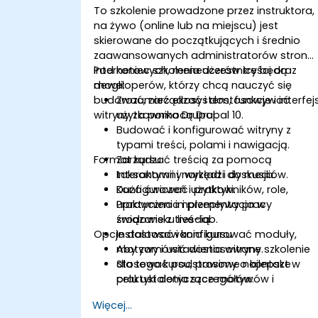
To szkolenie prowadzone przez instruktora,
na żywo (online lub na miejscu) jest
skierowane do początkujących i średnio
zaawansowanych administratorów stron
internetowych, menedżerów treści oraz
Pod koniec szkolenia uczestnicy będą
deweloperów, którzy chcą nauczyć się
mogli:
budować, zarządzać i dostosowywać
Zrozumieć ekosystem, funkcje i interfej
witryny za pomocą Drupal 10.
użytkownika Drupal.
Budować i konfigurować witryny z
typami treści, polami i nawigacją.
Format kursu
Zarządzać treścią za pomocą
taksonomii i narzędzi do mediów.
Interaktywny wykład i dyskusja.
Konfigurować użytkowników, role,
Dużo ćwiczeń i praktyki.
uprawnienia i przepływy pracy
Praktyczna implementacja w
związane z treścią.
środowisku live-lab.
Opcje dostosowania kursu
Instalować i konfigurować moduły,
motywy i ustawienia witryny.
Aby zamówić dostosowane szkolenie
Stosować podstawowe najlepsze
dla tego kursu, prosimy o kontakt w
praktyki dotyczące motywów i
celu ustalenia szczegółów.
optymalizacji.
Więcej...