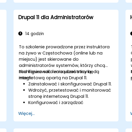
Drupal 11 dla Administratorów
14 godzin
To szkolenie prowadzone przez instruktora
na żywo w Częstochowa (online lub na
miejscu) jest skierowane do
administratorów systemów, którzy chcą
skonfigurować i zarządzać stroną
Pod koniec szkolenia uczestnicy będą
internetową opartą na Drupal 11.
mogli:
Zainstalować i skonfigurować Drupal 11.
Wdrożyć, przetestować i monitorować
stronę internetową Drupal 11.
Konfigurować i zarządzać
użytkownikami.
Więcej...
Zabezpieczyć stronę internetową
Drupal 11.
Optymalizować wydajność strony