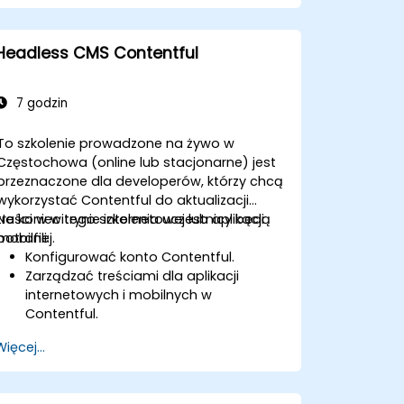
Headless CMS Contentful
7 godzin
To szkolenie prowadzone na żywo w
Częstochowa (online lub stacjonarne) jest
przeznaczone dla developerów, którzy chcą
wykorzystać Contentful do aktualizacji
treści w witrynie internetowej lub aplikacji
Na koniec tego szkolenia uczestnicy będą
mobilnej.
potrafili:
Konfigurować konto Contentful.
Zarządzać treściami dla aplikacji
internetowych i mobilnych w
Contentful.
Zrozumieć proces zarządzania i
Więcej...
aktualizacji treści w aplikacjach
webowych lub mobilnych.