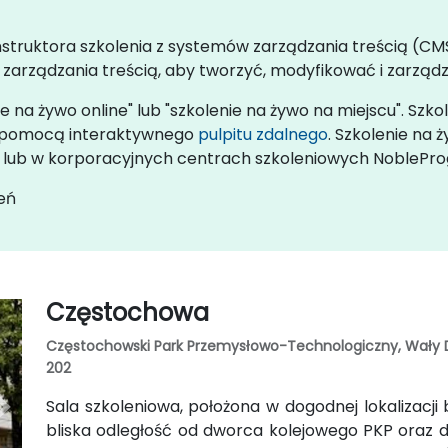
instruktora szkolenia z systemów zarządzania treścią (
zarządzania treścią, aby tworzyć, modyfikować i zarządza
e na żywo online" lub "szkolenie na żywo na miejscu". Szko
za pomocą interaktywnego
pulpitu zdalnego
. Szkolenie na
wa lub w korporacyjnych centrach szkoleniowych NoblePr
eń
Częstochowa
Częstochowski Park Przemysłowo-Technologiczny, Wały Dw
202
Sala szkoleniowa, położona w dogodnej lokalizacji b
bliska odległość od dworca kolejowego PKP oraz 