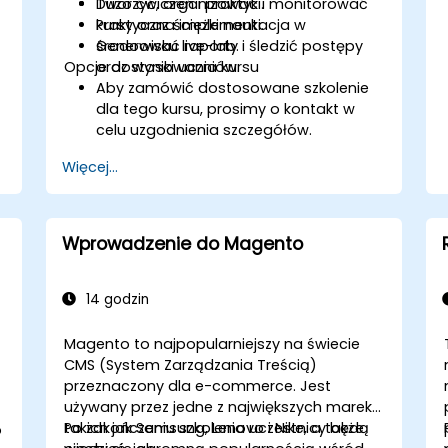
Tworzyć, organizować i monitorować
Dużo ćwiczeń i praktyki.
kursy oraz ścieżki nauki.
Praktyczna implementacja w
Generować raporty i śledzić postępy
środowisku live-lab.
Opcje dostosowania kursu
oraz wyniki uczniów.
Aby zamówić dostosowane szkolenie
dla tego kursu, prosimy o kontakt w
celu uzgodnienia szczegółów.
Więcej...
Wprowadzenie do Magento
14 godzin
Magento to najpopularniejszy na świecie
CMS (System Zarządzania Treścią)
przeznaczony dla e-commerce. Jest
używany przez jedne z największych marek,
takich jak Samsung, Lenovo i Nike, a także
Po zakończeniu szkolenia uczestnicy będą
o