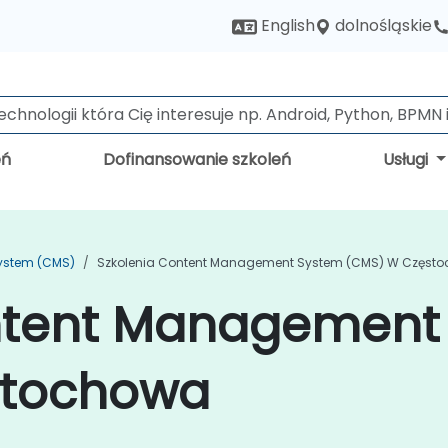
dolnośląskie
English
eń
Dofinansowanie szkoleń
Usługi
ystem (CMS)
Szkolenia Content Management System (CMS) W Częst
ntent Management
stochowa