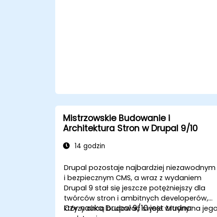
użyciu usług Azure.
Automatyzować wdrażanie i
skalowanie przy użyciu narzędzi Azure
DevOps.
Mistrzowskie Budowanie i
Architektura Stron w Drupal 9/10
14 godzin
Drupal
pozostaje najbardziej niezawodnym
i bezpiecznym CMS, a wraz z wydaniem
Drupal 9 stał się jeszcze potężniejszy dla
twórców stron i ambitnych developerów,
Czy nauka Drupal 9/10 jest trudna:
którzy chcą budować swoje witryny na jeg