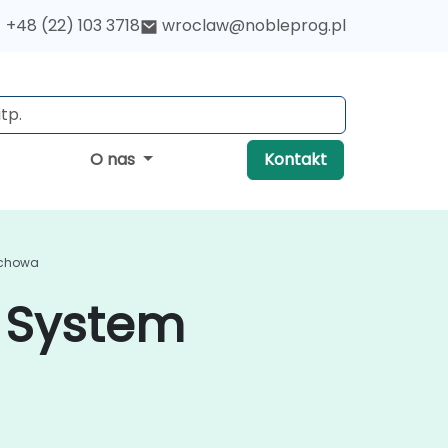
+48 (22) 103 3718
wroclaw@nobleprog.pl
O nas
Kontakt
ochowa
 System