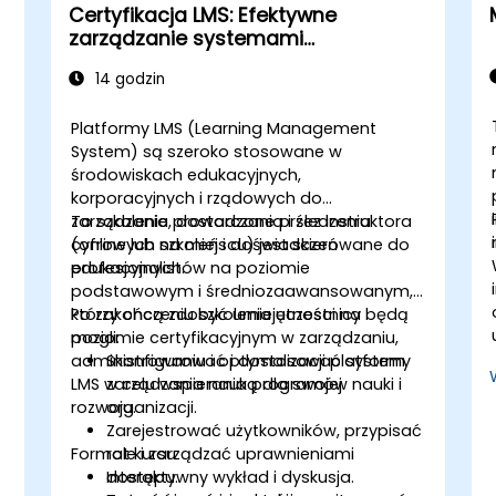
internetowej Drupal 11.
Certyfikacja LMS: Efektywne
Wykonywać zaplanowane kopie
zarządzanie systemami
zapasowe.
zarządzania nauką
Wdrażać wiele wersji strony
14 godzin
internetowej Drupal 11 (wielojęzyczne,
mobilne itp.).
Platformy LMS (Learning Management
System) są szeroko stosowane w
środowiskach edukacyjnych,
korporacyjnych i rządowych do
zarządzania, dostarczania i śledzenia
To szkolenie prowadzone przez instruktora
cyfrowych szkoleń i doświadczeń
(online lub na miejscu) jest skierowane do
edukacyjnych.
profesjonalistów na poziomie
podstawowym i średniozaawansowanym,
którzy chcą zdobyć umiejętności na
Po zakończeniu szkolenia uczestnicy będą
poziomie certyfikacyjnym w zarządzaniu,
mogli:
administrowaniu i optymalizacji platformy
Skonfigurować i dostosować system
LMS w celu wspierania programów nauki i
zarządzania nauką dla swojej
rozwoju.
organizacji.
Zarejestrować użytkowników, przypisać
Format kursu
role i zarządzać uprawnieniami
dostępu.
Interaktywny wykład i dyskusja.