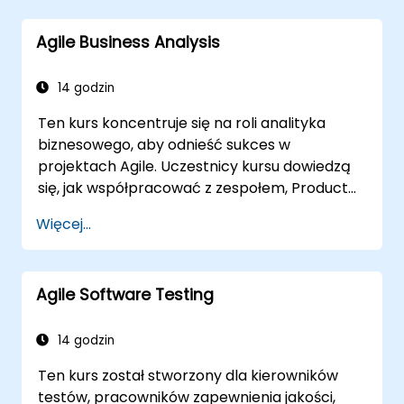
podejściu agile. Kurs obejmuje interpretację
Scrum Guide zgodnie z wizją Scrum.org, co jest
Agile Business Analysis
kluczowe w kontekście egzaminu PSM II.
Uczestnicy zdobywają praktyczną wiedzę na
temat kompleksowości, podejścia
14 godzin
empirycznego, wartości Scrum oraz roli
Ten kurs koncentruje się na roli analityka
Scrum Mastera jako lidera. Dodatkowo, kurs
biznesowego, aby odnieść sukces w
przygotowuje do egzaminu PSM II, opartego
projektach Agile. Uczestnicy kursu dowiedzą
na najnowszej wersji Scrum Guide.
się, jak współpracować z zespołem, Product
Ownerem, Scrum Masterem oraz z klientem,
Więcej...
aby ułatwić proces rozwoju. Uczestnicy
przejdą przez symulowany projekt, ćwicząc
typowe scenariusze.
Agile Software Testing
14 godzin
Ten kurs został stworzony dla kierowników
testów, pracowników zapewnienia jakości,