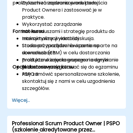
praktykach zarządzania produktem.
Zrozumieć zaawansowane podejścia
Product Ownera i zastosować je w
praktyce.
Wykorzystać zarządzanie
Format kursu
interesariuszami i strategię produktu do
maksymalizacji wartości.
Interaktywny wykład i dyskusja.
Stosować zarządzanie oparte na
Studia przypadków i ćwiczenia oparte na
dowodach (EBM) w celu dostarczania
scenariuszach.
produktu ukierunkowanego na wyniki.
Praktyczne zajęcia grupowe i odgrywanie
Opcje dostosowania kursu
Skutecznie przygotować się do egzaminu
ról.
PSPO II.
Aby zamówić spersonalizowane szkolenie,
skontaktuj się z nami w celu uzgodnienia
szczegółów.
Więcej...
Professional Scrum Product Owner | PSPO
(szkolenie akredytowane przez