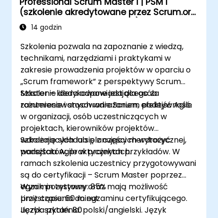
Professional Scrum Master I | PSM I
Wykonywać podstawowe i
(szkolenie akredytowane przez Scrum.org
zaawansowane wyszukiwania oraz analizy
z egzaminem i certyfikacją)
Generować i przeglądać raporty
14 godzin
niezbędne dla zespołu i zarządzania
Szkolenia pozwala na zapoznanie z wiedzą,
technikami, narzędziami i praktykami w
zakresie prowadzenia projektów w oparciu o
„Scrum framework” z perspektywy Scrum
Master – lidera odpowiadającego za
Szkolenie dedykowane jest dla osób
rozumienie i stosowanie Scrum, efektywność.
zainteresowanych wdrażaniem podejść Agile
w organizacji, osób uczestniczących w
projektach, kierowników projektów
wdrażających lub planujących wdrożyć
Szkolenie składa się z części merytorycznej,
podejścia Agile w projektach.
warsztatów, praktycznych przykładów. W
ramach szkolenia uczestnicy przygotowywani
są do certyfikacji – Scrum Master poprzez
egzamin testowy oraz mają możliwość
Wynik pozytywny: 85%
przystąpienia do egzaminu certyfikującego.
Limit czasu: 60 minut
Język szkolenia: polski/angielski. Język
Liczba pytań: 80