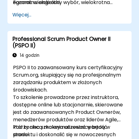
egzaminu: angielski.
Format: wielokrotny wybór, wielokrotna
odpowiedź, prawda/fałsz
Więcej...
Professional Scrum Product Owner II
(PSPO II)
14 godzin
PSPO II to zaawansowany kurs certyfikacyjny
Scrum.org, skupiający się na profesjonalnym
zarządzaniu produktem w złożonych
środowiskach.
To szkolenie prowadzone przez instruktora,
dostępne online lub stacjonarnie, skierowane
jest do zaawansowanych Product Ownerów,
menedżerów produktów oraz liderów Agile,
którzy chcą maksymalizować wartość
Pod koniec szkolenia uczestnicy będą w
produktu i doskonalić się w nowoczesnych
stanie: