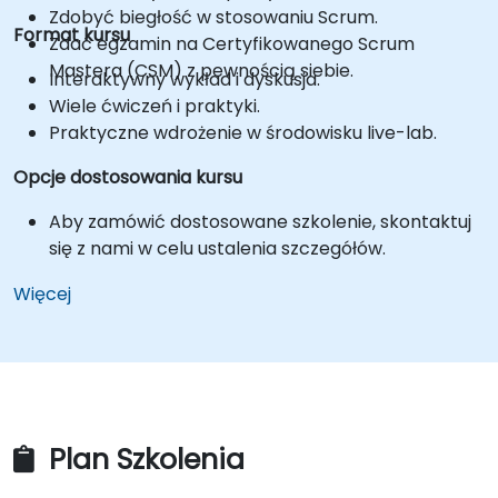
Zdobyć biegłość w stosowaniu Scrum.
Format kursu
Zdać egzamin na Certyfikowanego Scrum
Mastera (CSM) z pewnością siebie.
Interaktywny wykład i dyskusja.
Wiele ćwiczeń i praktyki.
Praktyczne wdrożenie w środowisku live-lab.
Opcje dostosowania kursu
Aby zamówić dostosowane szkolenie, skontaktuj
się z nami w celu ustalenia szczegółów.
Więcej
Plan Szkolenia