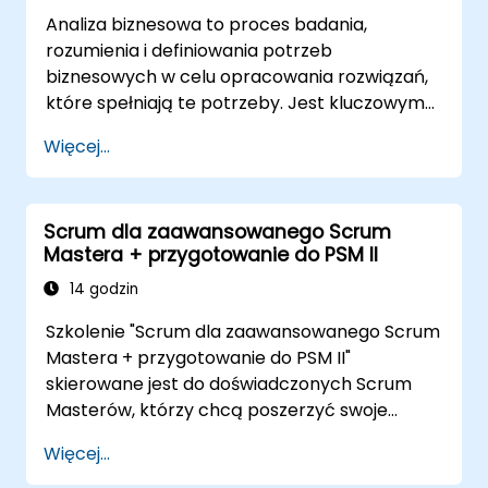
Analiza biznesowa to proces badania,
rozumienia i definiowania potrzeb
biznesowych w celu opracowania rozwiązań,
które spełniają te potrzeby. Jest kluczowym
elementem w procesie zarządzania zmianami
Więcej...
w organizacji oraz projektowania nowych
rozwiązań biznesowych. Analiza biznesowa
ma na celu zapewnienie, że rozwiązania
Scrum dla zaawansowanego Scrum
technologiczne, procesowe lub organizacyjne
Mastera + przygotowanie do PSM II
spełniają cele i potrzeby biznesowe. Jest
kluczowym elementem w zapewnieniu
14 godzin
skuteczności projektów i zmian w organizacji,
Szkolenie "Scrum dla zaawansowanego Scrum
poprzez zapewnienie, że rozwiązania
Mastera + przygotowanie do PSM II"
wprowadzone są trafne, wykonalne i w pełni
skierowane jest do doświadczonych Scrum
odpowiadające wymaganiom biznesowym.
Masterów, którzy chcą poszerzyć swoje
kompetencje, zrozumieć głębiej działanie
Więcej...
Scrum oraz stać się prawdziwymi liderami w