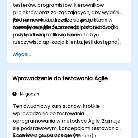
testerów, programistów, kierowników
projektów oraz zarządzających, aby wyjaśnić,
jak frameworki zarządzania projektami w
Pod koniec kursu każdy z uczestników
metodyce Agile (w szczególności SCRUM)
zaprojektuje i przeprowadzi plan testów dla
radzą sobie z testowaniem.
przykładowej aplikacji (może to być
rzeczywista aplikacja klienta, jeśli dostępna).
Więcej...
Wprowadzenie do testowania Agile
14 godzin
Ten dwudniowy kurs stanowi krótkie
wprowadzenie do testowania
oprogramowania w metodyce Agile. Zajmuje
się podstawowymi koncepcjami testowania w
Docelowa grupa odbiorców
kontekście rozwoju Agile (Scrum) i