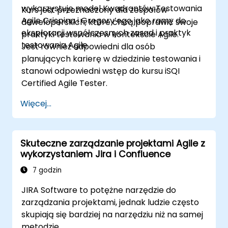
wykorzystuje model Kwadrantów Testowania
Kurs jest przeznaczony dla zespołów
Agile Crispina i Gregory’ego jako ramy do
deweloperskich, które chcą poprawić swoje
eksploracji współczesnych zasad i praktyk
praktyki testowania w kontekście Agile.
testowania Agile.
Jest również odpowiedni dla osób
planujących karierę w dziedzinie testowania i
stanowi odpowiedni wstęp do kursu iSQI
Certified Agile Tester.
Więcej...
Skuteczne zarządzanie projektami Agile z
wykorzystaniem Jira i Confluence
7 godzin
JIRA Software to potężne narzędzie do
zarządzania projektami, jednak ludzie często
skupiają się bardziej na narzędziu niż na samej
metodzie.