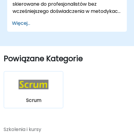
skierowane do profesjonalistów bez
Train.
wcześniejszego doświadczenia w metodykach
zwinnych, którzy chcą wykorzystać Scrum i
Więcej...
Kanban do bardziej efektywnej organizacji
pracy, poprawy współpracy w zespole i
dostarczania wyników z większą
przejrzystością.
Powiązane Kategorie
Scrum
Szkolenia i kursy