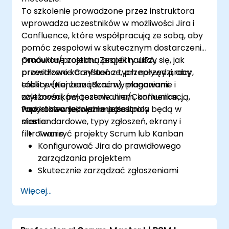
To szkolenie prowadzone przez instruktora
wprowadza uczestników w możliwości Jira i
Confluence, które współpracują ze sobą, aby
pomóc zespołowi w skutecznym dostarczeniu
produktu/projektu. Zespół nauczy się, jak
Omówione zostaną projekty JIRA,
prawidłowo korzystać z tych narzędzi, aby
przestrzenie Confluence, przepływy pracy,
efektywniej zarządzać wymaganiami
tablice (Kanban i Scrum), planowanie i
użytkowników, testowaniem, komunikacją,
zależności, połączenie Jira/Confluence,
wszystko w jednym miejscu.
raportowanie, ważne pola i pola
Pod koniec szkolenia uczestnicy będą w
niestandardowe, typy zgłoszeń, ekrany i
stanie:
filtrowanie.
Tworzyć projekty Scrum lub Kanban
Konfigurować Jira do prawidłowego
zarządzania projektem
Skutecznie zarządzać zgłoszeniami
Tworzyć niezbędne ekrany do obsługi
Więcej...
typów zgłoszeń
Tworzyć przepływy pracy i tablice oraz
rozumieć ich interakcję