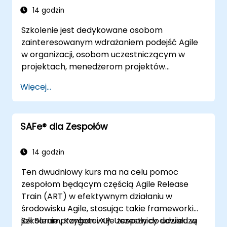
Scrum.org)
14 godzin
Szkolenie jest dedykowane osobom
zainteresowanym wdrażaniem podejść Agile
w organizacji, osobom uczestniczącym w
projektach, menedżerom projektów
wdrażającym lub planującym wdrożenie
Więcej...
podejść Agile w projektach.
SAFe® dla Zespołów
14 godzin
Ten dwudniowy kurs ma na celu pomoc
zespołom będącym częścią Agile Release
Train (ART) w efektywnym działaniu w
środowisku Agile, stosując takie frameworki
jak Scrum, Kanban i XP. Uczestnicy dowiedzą
Szkolenie przygotowuje zespoły do udziału w