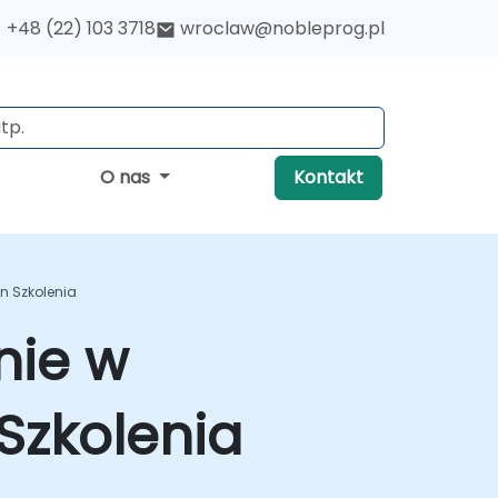
+48 (22) 103 3718
wroclaw@nobleprog.pl
O nas
Kontakt
an Szkolenia
nie w
 Szkolenia