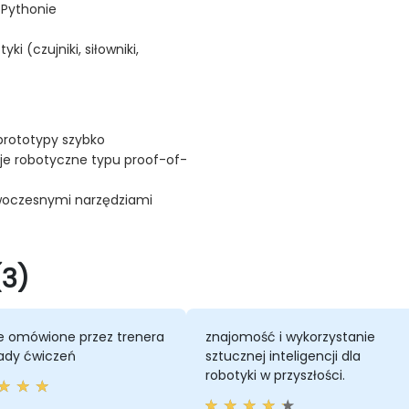
Pythonie
 (czujniki, siłowniki,
 prototypy szybko
cje robotyczne typu proof-of-
owoczesnymi narzędziami
(3)
e omówione przez trenera
znajomość i wykorzystanie
łady ćwiczeń
sztucznej inteligencji dla
robotyki w przyszłości.