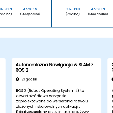
870 PLN
4770 PLN
3870 PLN
4770 PLN
Zdalne)
(Zdalne)
(Stacjonarne)
(Stacjonarne)
Autonomiczna Nawigacja & SLAM z
ROS 2
21 godzin
ROS 2 (Robot Operating System 2) to
otwartoźródłowe narzędzie
zaprojektowane do wspierania rozwoju
złożonych i skalowalnych aplikacji
robotycznych.
Ten prowadzony przez instruktora, żywy