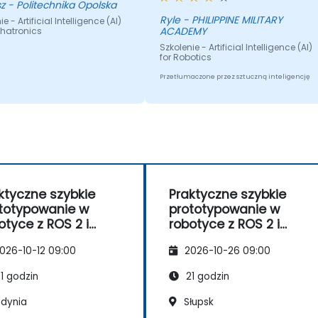
Mariusz - Politechnika Opolska
Ryle - PHILIPPINE MILITARY
e - Artificial Intelligence (AI)
ACADEMY
chatronics
Szkolenie - Artificial Intelligence (AI)
for Robotics
Przetłumaczone przez sztuczną inteligencję
ktyczne szybkie
Praktyczne szybkie
totypowanie w
prototypowanie w
otyce z ROS 2 i
robotyce z ROS 2 i
ker
Docker
026-10-12 09:00
2026-10-26 09:00
1 godzin
21 godzin
dynia
Słupsk