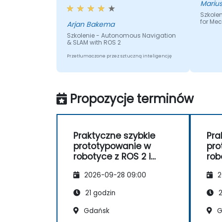
ćwiczeń oraz wyjaśnienie
podstaw Ros2. Dlaczego rzeczy
Szkoleni
for Me
działają w określony sposób.
Arjan Bakema
Szkolenie - Autonomous Navigation
& SLAM with ROS 2
Przetłumaczone przez sztuczną inteligencję
Propozycje terminów
Praktyczne szybkie
Pra
prototypowanie w
pro
robotyce z ROS 2 i
rob
Docker
Doc
2026-09-28 09:00
2
21 godzin
2
Gdańsk
G