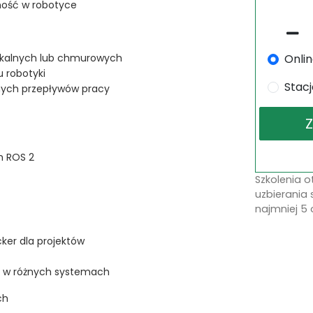
ność w robotyce
Onli
lokalnych lub chmurowych
 robotyki
Stac
nych przepływów pracy
h ROS 2
Szkolenia 
uzbierania 
najmniej 5 
er dla projektów
mi w różnych systemach
ch