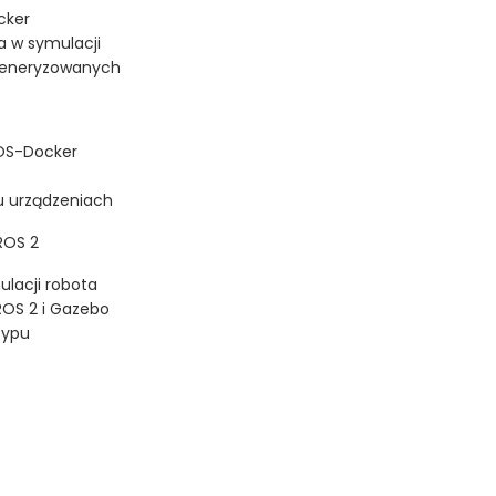
cker
a w symulacji
nteneryzowanych
ROS-Docker
u urządzeniach
ROS 2
lacji robota
ROS 2 i Gazebo
typu