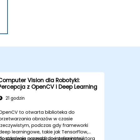
Computer Vision dla Robotyki:
Percepcja z OpenCV i Deep Learning
21 godzin
OpenCV to otwarta biblioteka do
przetwarzania obrazów w czasie
rzeczywistym, podczas gdy frameworki
deep learningowe, takie jak TensorFlow,
dostarczają narzędzi do inteligentnej
To szkolenie prowadzone przez instruktora