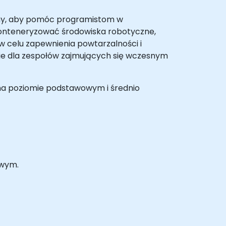
any, aby pomóc programistom w
 konteneryzować środowiska robotyczne,
 celu zapewnienia powtarzalności i
dnie dla zespołów zajmujących się wczesnym
w na poziomie podstawowym i średnio
owym.