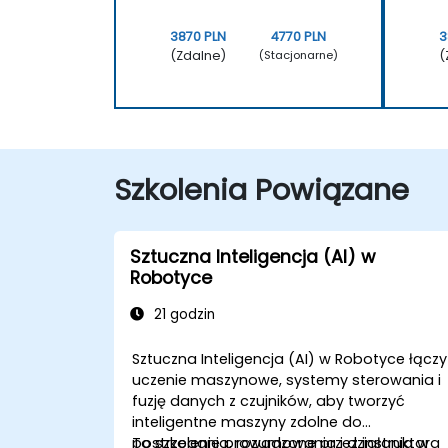
3870 PLN
4770 PLN
3
(Zdalne)
(
(Stacjonarne)
Szkolenia Powiązane
Sztuczna Inteligencja (AI) w
Robotyce
21 godzin
Sztuczna Inteligencja (AI) w Robotyce łączy
uczenie maszynowe, systemy sterowania i
fuzję danych z czujników, aby tworzyć
inteligentne maszyny zdolne do
postrzegania, rozumowania i działania w
To szkolenie prowadzone przez instruktora