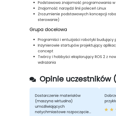
Podstawowa znajomość programowania w 
Znajomość narzędzi linii poleceń Linux
Zrozumienie podstawowych koncepcji robotyki
sterowanie)
Grupa docelowa
Programiści i entuzjaści robotyki budujący
Inżynierowie startupów projektujący aplika
concept
Twórcy i hobbyści eksplorujący ROS 2 z n
wdrażania
Opinie uczestników 
Dostarczenie materiałów
Dobrz
(maszyna wirtualna)
przyk
umożliwiających
natychmiastowe rozpoczęcie