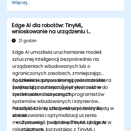
Więcej...
Edge AI dla robotów: TinyML,
wnioskowanie na urządzeniu i
optymalizacja
21 godzin
Edge AI umożliwia uruchamianie modeli
sztucznej inteligencji bezpośrednio na
urządzeniach wbudowanych lub o
ograniczonych zasobach, zmniejszając
opóźnienia i zużycie energii, jednocześnie
To szkolenie prowadzone przez instruktora
zwiększając autonomię i prywatność w
(online lub na miejscu) jest skierowane do
systemach robotycznych.
średniozaawansowanych programistów
systemów wbudowanych i inżynierów
robotyki, którzy chcą wdrożyć techniki
Po zakończeniu szkolenia uczestnicy będą w
wnioskowania i optymalizacji uczenia
stanie:
maszynowego bezpośrednio na sprzęcie
Zrozumieć podstawy TinyML i Edge AI w
robotycznym, korzystając z TinyML i
robotyce.