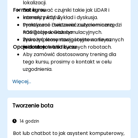
lokalizacji.
Format kursu
Zintegrować czujniki takie jak LiDAR i
kamery z ROS 2.
Interaktywny wykład i dyskusja.
Symulować i testować autonomiczną
Praktyczne ćwiczenia z użyciem narzędzi
nawigację w Gazebo.
ROS 2 i środowisk symulacyjnych.
Wdrożyć stosy nawigacyjne na fizycznych
Żywa implementacja i testowanie na
Opcje dostosowania kursu
robotach.
wirtualnych lub fizycznych robotach.
Aby zamówić dostosowany trening dla
tego kursu, prosimy o kontakt w celu
uzgodnienia.
Więcej...
Tworzenie bota
14 godzin
Bot lub chatbot to jak asystent komputerowy,