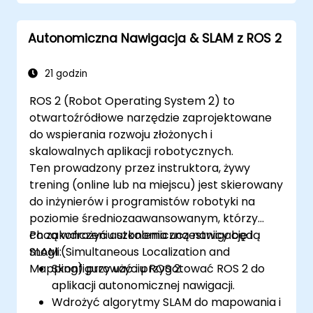
Tworzyć modele uczenia ze
wzmocnieniem w celu poprawy
Autonomiczna Nawigacja & SLAM z ROS 2
podejmowania decyzji przez roboty.
21 godzin
ROS 2 (Robot Operating System 2) to
otwartoźródłowe narzędzie zaprojektowane
do wspierania rozwoju złożonych i
skalowalnych aplikacji robotycznych.
Ten prowadzony przez instruktora, żywy
trening (online lub na miejscu) jest skierowany
do inżynierów i programistów robotyki na
poziomie średniozaawansowanym, którzy
chcą wdrożyć autonomiczną nawigację i
Po zakończeniu szkolenia uczestnicy będą
SLAM (Simultaneous Localization and
mogli:
Mapping) przy użyciu ROS 2.
Skonfigurować i przygotować ROS 2 do
aplikacji autonomicznej nawigacji.
Wdrożyć algorytmy SLAM do mapowania i