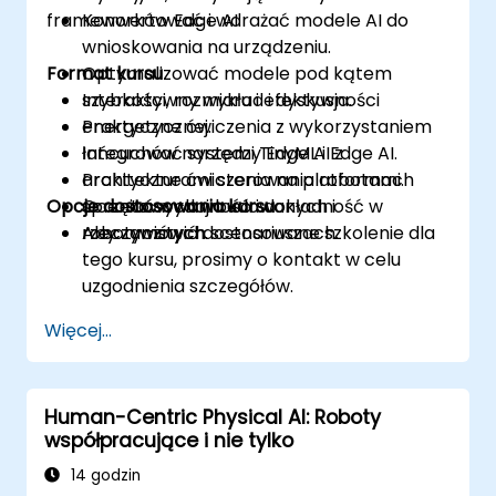
frameworków Edge AI.
Konwertować i wdrażać modele AI do
wnioskowania na urządzeniu.
Format kursu
Optymalizować modele pod kątem
szybkości, rozmiaru i efektywności
Interaktywny wykład i dyskusja.
energetycznej.
Praktyczne ćwiczenia z wykorzystaniem
Integrować systemy Edge AI z
łańcuchów narzędzi TinyML i Edge AI.
architekturami sterowania robotami.
Praktyczne ćwiczenia na platformach
Opcje dostosowania kursu
Oceniać wydajność i dokładność w
sprzętowych wbudowanych i
rzeczywistych scenariuszach.
robotycznych.
Aby zamówić dostosowane szkolenie dla
tego kursu, prosimy o kontakt w celu
uzgodnienia szczegółów.
Więcej...
Human-Centric Physical AI: Roboty
współpracujące i nie tylko
14 godzin