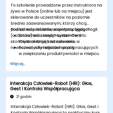
To szkolenie prowadzone przez instruktora na
żywo w Polsce (online lub na miejscu) jest
skierowane do uczestników na poziomie
średnio zaawansowanym, którzy chcą
poznać rolę robotów współpracujących
Pod koniec szkolenia uczestnicy będą mogli:
(cobotów) oraz innych systemów AI
Zrozumieć zasady Human-Centric
skoncentrowanych na człowieku w
Physical AI i jej zastosowania.
nowoczesnych miejscach pracy.
Poznać rolę robotów współpracujących
w zwiększaniu produktywności w miejscu
pracy.
Więcej...
Identyfikować i rozwiązywać wyzwania w
interakcjach człowiek-maszyna.
Projektować przepływy pracy
Interakcja Człowiek-Robot (HRI): Głos,
optymalizujące współpracę między
Gest i Kontrola Współpracująca
ludźmi a systemami napędzanymi przez
AI.
21 godzin
Promować kulturę innowacji i adaptacji w
Interakcja Człowiek-Robot (HRI): Głos, Gest i
miejscach pracy zintegrowanych z AI.
Kontrola Współpracująca to praktyczny kurs,