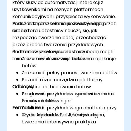
który służy do automatyzacji interakcji z
użytkownikami na różnych platformach
komunikacyjnych i przyspiesza wykonywanie
zadań bez konieczności rozmowy z inną
Podczas tego szkolenia prowadzonego przez
osobą.
instruktora uczestnicy nauczą się, jak
rozpocząć tworzenie bota, przechodząc
przez proces tworzenia przykładowych
chatbotów przy użyciu narzędzi i
Pod koniec szkolenia uczestnicy będą mogli:
frameworków do rozwoju botów.
Zrozumieć różne zastosowania i aplikacje
botów
Zrozumieć pełny proces tworzenia botów
Poznać różne narzędzia i platformy
Odbiorcy
używane do budowania botów
Zbudować przykładowego chatbota dla
Programiści zainteresowani tworzeniem
Facebook Messenger
własnych botów
Format kursu
Zbudować przykładowego chatbota przy
użyciu Microsoft Bot Framework
Część wykładowa, część dyskusyjna,
ćwiczenia i intensywna praktyka