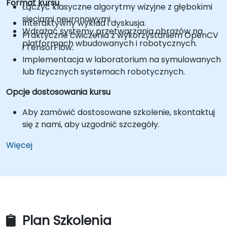
Format kursu
Łączyć klasyczne algorytmy wizyjne z głębokimi
sieciami neuronowymi.
Interaktywny wykład i dyskusja.
Wdrażać systemy przetwarzania obrazów na
Praktyczne ćwiczenia z wykorzystaniem OpenCV
platformach wbudowanych i robotycznych.
i TensorFlow.
Implementacja w laboratorium na symulowanych
lub fizycznych systemach robotycznych.
Opcje dostosowania kursu
Aby zamówić dostosowane szkolenie, skontaktuj
się z nami, aby uzgodnić szczegóły.
Więcej
Plan Szkolenia