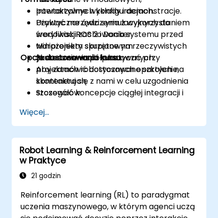
powtarzalnych konfiguracjach.
Interaktywne wykłady i demonstracje.
Używać narzędzi symulacyjnych do
Praktyczne ćwiczenia z wykorzystaniem
weryfikacji zachowania systemu przed
środowisk ROS 2 i Docker.
wdrożeniem sprzętowym.
Miniprojekty skupione na rzeczywistych
Opcje dostosowania kursu
Skutecznie współpracować przy
zastosowaniach robotycznych.
projektach robotycznych opartych na
Aby zamówić dostosowane szkolenie,
kontenerach.
skontaktuj się z nami w celu uzgodnienia
Stosować koncepcje ciągłej integracji i
szczegółów.
wdrażania w procesach robotycznych.
Więcej...
Robot Learning & Reinforcement Learning
w Praktyce
21 godzin
Reinforcement learning (RL) to paradygmat
uczenia maszynowego, w którym agenci uczą