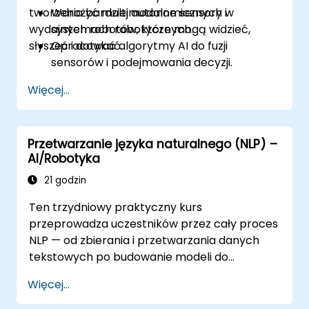
tworzenia bardziej autonomicznych i
Wdrożyć multimodalne sensory w
wydajnych robotów, które mogą widzieć,
systemach robotycznych.
słyszeć i dotykać.
Opracować algorytmy AI do fuzji
sensorów i podejmowania decyzji.
Tworzyć roboty, które mogą wykonywać
Więcej...
złożone zadania w dynamicznych
środowiskach.
Rozwiązywać problemy związane z
Przetwarzanie języka naturalnego (NLP) –
przetwarzaniem danych w czasie
AI/Robotyka
rzeczywistym i sterowaniem.
21 godzin
Ten trzydniowy praktyczny kurs
przeprowadza uczestników przez cały proces
NLP — od zbierania i przetwarzania danych
tekstowych po budowanie modeli do
klasyfikacji, grupowania i odkrywania
Więcej...
tematów. Kończy się nowoczesnymi
technikami wykorzystującymi osadzenia