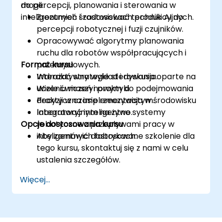
do percepcji, planowania i sterowania w
mogli:
inteligentnych środowiskach produkcyjnych.
Zrozumieć i zastosować techniki AI do
percepcji robotycznej i fuzji czujników.
Opracowywać algorytmy planowania
ruchu dla robotów współpracujących i
Format kursu
przemysłowych.
Wdrażać strategie sterowania oparte na
Interaktywny wykład i dyskusja.
uczeniu maszynowym do podejmowania
Wiele ćwiczeń i praktyki.
decyzji w czasie rzeczywistym.
Praktyczna implementacja w środowisku
Integrować inteligentne systemy
laboratoryjnym na żywo.
Opcje dostosowania kursu
robotyczne z przepływami pracy w
inteligentnych fabrykach.
Aby zamówić dostosowane szkolenie dla
tego kursu, skontaktuj się z nami w celu
ustalenia szczegółów.
Więcej...