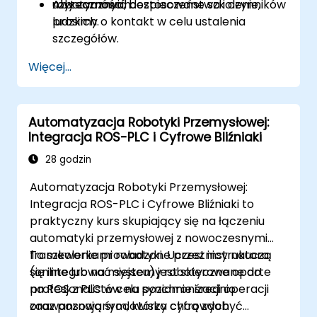
użyteczności, bezpieczeństwa i czynników
robotycznych.
Aby zamówić dostosowane szkolenie,
ludzkich.
prosimy o kontakt w celu ustalenia
szczegółów.
Więcej...
Automatyzacja Robotyki Przemysłowej:
Integracja ROS-PLC i Cyfrowe Bliźniaki
28 godzin
Automatyzacja Robotyki Przemysłowej:
Integracja ROS-PLC i Cyfrowe Bliźniaki to
praktyczny kurs skupiający się na łączeniu
automatyki przemysłowej z nowoczesnymi
frameworkami robotyki. Uczestnicy nauczą
To szkolenie prowadzone przez instruktora
się integrować systemy robotyczne oparte
(online lub na miejscu) jest skierowane do
na ROS z PLC w celu synchronizacji operacji
profesjonalistów na poziomie średnio
oraz poznają środowiska cyfrowych
zaawansowanym, którzy chcą zdobyć