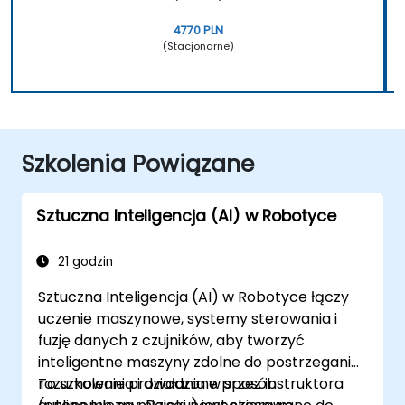
4770 PLN
(Stacjonarne)
Szkolenia Powiązane
Sztuczna Inteligencja (AI) w Robotyce
21 godzin
Sztuczna Inteligencja (AI) w Robotyce łączy
uczenie maszynowe, systemy sterowania i
fuzję danych z czujników, aby tworzyć
inteligentne maszyny zdolne do postrzegania,
rozumowania i działania w sposób
To szkolenie prowadzone przez instruktora