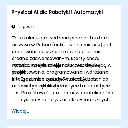
(embeddings), spaCy, Hugging Face oraz
Physical AI dla Robotyki i Automatyki
transformery, podsumowanymi praktycznym
projektem od początku do końca.
21 godzin
To szkolenie prowadzone przez instruktora,
na żywo w Polsce (online lub na miejscu) jest
skierowane do uczestników na poziomie
średnio zaawansowanym, którzy chcą
rozwijać swoje umiejętności w zakresie
Po zakończeniu szkolenia uczestnicy będą w
projektowania, programowania i wdrażania
stanie:
inteligentnych systemów robotycznych do
Zrozumieć zasady Physical AI i ich
automatyzacji i nie tylko.
zastosowania w robotyce i automatyce.
Projektować i programować inteligentne
systemy robotyczne dla dynamicznych
środowisk.
Więcej...
Implementować modele AI do
autonomicznego podejmowania decyzji w
robotach.