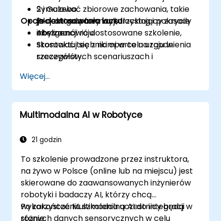
Symulować zbiorowe zachowania, takie
2 i Gazebo.
Opcje dostosowania kursu
jak kontrola formacji, flocking i pokrycie
Projekt grupowy wykorzystujący zasady
obszaru.
inteligencji roju.
Aby zamówić dostosowane szkolenie,
Stosować techniki oparte na roju w
skontaktuj się z nami w celu uzgodnienia
rzeczywistych scenariuszach i
szczegółów.
problemach optymalizacyjnych.
Więcej...
Multimodalna AI w Robotyce
21 godzin
To szkolenie prowadzone przez instruktora,
na żywo w Polsce (online lub na miejscu) jest
skierowane do zaawansowanych inżynierów
robotyki i badaczy AI, którzy chcą
wykorzystać Multimodalną AI do integracji
Po zakończeniu szkolenia uczestnicy będą w
różnych danych sensorycznych w celu
stanie: