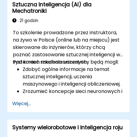
Sztuczna Inteligencja (AI) dla
Mechatroniki
21 godzin
To szkolenie prowadzone przez instruktora,
na żywo w Polsce (online lub na miejscu) jest
skierowane do inżynierów, którzy chcą
poznać zastosowanie sztucznej inteligencji w
systemach mechatronicznych.
Pod koniec szkolenia uczestnicy będą mogli:
Zdobyć ogólne informacje na temat
sztucznej inteligencji, uczenia
maszynowego i inteligencji obliczeniowej.
Zrozumieć koncepcje sieci neuronowych i
różnych metod uczenia.
Więcej...
Skutecznie wybierać podejścia sztucznej
inteligencji do rozwiązywania problemów
w rzeczywistych sytuacjach.
Systemy wielorobotowe i inteligencja roju
Wdrażać aplikacje AI w inżynierii
mechatronicznej.