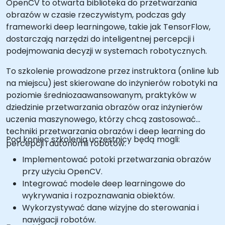
OpenCV to otwarta biblioteka do przetwarzania
obrazów w czasie rzeczywistym, podczas gdy
frameworki deep learningowe, takie jak TensorFlow,
dostarczają narzędzi do inteligentnej percepcji i
podejmowania decyzji w systemach robotycznych.
To szkolenie prowadzone przez instruktora (online lub
na miejscu) jest skierowane do inżynierów robotyki na
poziomie średniozaawansowanym, praktyków w
dziedzinie przetwarzania obrazów oraz inżynierów
uczenia maszynowego, którzy chcą zastosować
techniki przetwarzania obrazów i deep learning do
Pod koniec szkolenia uczestnicy będą mogli:
percepcji i autonomii robotów.
Implementować potoki przetwarzania obrazów
przy użyciu OpenCV.
Integrować modele deep learningowe do
wykrywania i rozpoznawania obiektów.
Wykorzystywać dane wizyjne do sterowania i
nawigacji robotów.