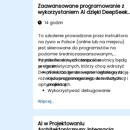
Zaawansowane programowanie z
wykorzystaniem AI dzięki DeepSeek
Coder
14 godzin
To szkolenie prowadzone przez instruktora
na żywo w Polsce (online lub na miejscu)
jest skierowane do programistów na
poziomie średniozaawansowanym,
inżynierów danych i zespołów
Po zakończeniu szkolenia uczestnicy będą
programistycznych, którzy chcą wdrożyć
w stanie:
DeepSeek Coder do wspomaganego AI
Wdrażać generowanie i refaktoryzację
rozwoju oprogramowania, automatyzacji i
kodu wspomaganego AI w dużych
optymalizacji.
projektach.
Wykorzystywać debugowanie
wspomagane AI, aby zwiększyć
Więcej...
niezawodność oprogramowania.
Integrować DeepSeek Coder z
potokami DevOps i CI/CD.
Stosować AI do inteligentnej
AI w Projektowaniu
automatyzacji w procesach inżynierii
Architektonicznym: Integracja