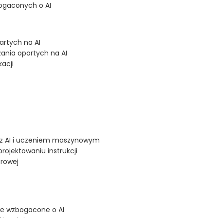
ogaconych o AI
rtych na AI
nia opartych na AI
kacji
z AI i uczeniem maszynowym
rojektowaniu instrukcji
frowej
we wzbogacone o AI