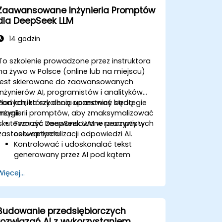
Zaawansowane Inżynieria Promptów
dla DeepSeek LLM
14 godzin
To szkolenie prowadzone przez instruktora
na żywo w Polsce (online lub na miejscu)
jest skierowane do zaawansowanych
inżynierów AI, programistów i analityków
danych, którzy chcą opanować strategie
Pod koniec szkolenia uczestnicy będą
inżynierii promptów, aby zmaksymalizować
mogli:
skuteczność DeepSeek LLM w rzeczywistych
Tworzyć zaawansowane prompty w
zastosowaniach.
celu optymalizacji odpowiedzi AI.
Kontrolować i udoskonalać tekst
generowany przez AI pod kątem
dokładności i spójności.
Więcej...
Wykorzystywać techniki
łańcuchowania promptów i
zarządzania kontekstem.
Minimalizować uprzedzenia i zwiększać
Budowanie przedsiębiorczych
etyczne wykorzystanie AI w inżynierii
rozwiązań AI z wykorzystaniem