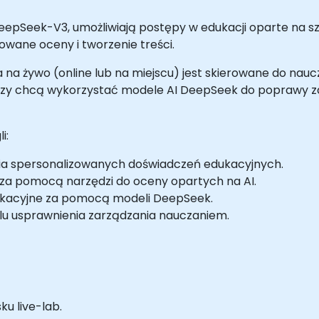
pSeek-V3, umożliwiają postępy w edukacji oparte na sztu
owane oceny i tworzenie treści.
na żywo (online lub na miejscu) jest skierowane do nauczy
zy chcą wykorzystać modele AI DeepSeek do poprawy z
i:
ia spersonalizowanych doświadczeń edukacyjnych.
za pomocą narzędzi do oceny opartych na AI.
dukacyjne za pomocą modeli DeepSeek.
lu usprawnienia zarządzania nauczaniem.
u live-lab.