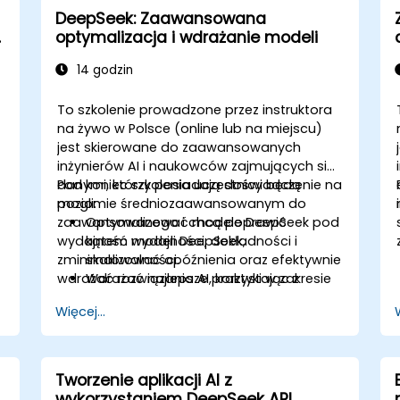
DeepSeek: Zaawansowana
optymalizacja i wdrażanie modeli
14 godzin
To szkolenie prowadzone przez instruktora
na żywo w Polsce (online lub na miejscu)
jest skierowane do zaawansowanych
inżynierów AI i naukowców zajmujących się
danymi, którzy posiadają doświadczenie na
Pod koniec szkolenia uczestnicy będą
poziomie średniozaawansowanym do
mogli:
zaawansowanego i chcą poprawić
Optymalizować modele DeepSeek pod
wydajność modeli DeepSeek,
kątem wydajności, dokładności i
zminimalizować opóźnienia oraz efektywnie
skalowalności.
wdrażać rozwiązania AI, korzystając z
Wdrażać najlepsze praktyki w zakresie
nowoczesnych praktyk MLOps.
MLOps i wersjonowania modeli.
Więcej...
Wdrażać modele DeepSeek w
infrastrukturze chmurowej i lokalnej.
Monitorować, utrzymywać i skalować
rozwiązania AI w sposób efektywny.
Tworzenie aplikacji AI z
wykorzystaniem DeepSeek API