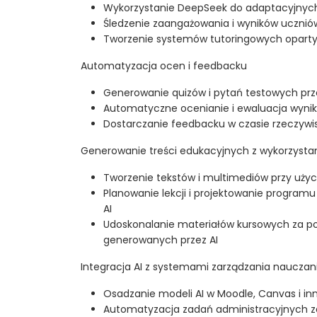
Wykorzystanie DeepSeek do adaptacyjnych
Śledzenie zaangażowania i wyników uczni
Tworzenie systemów tutoringowych oparty
Automatyzacja ocen i feedbacku
Generowanie quizów i pytań testowych prz
Automatyczne ocenianie i ewaluacja wyni
Dostarczanie feedbacku w czasie rzeczyw
Generowanie treści edukacyjnych z wykorzysta
Tworzenie tekstów i multimediów przy uży
Planowanie lekcji i projektowanie program
AI
Udoskonalanie materiałów kursowych za po
generowanych przez AI
Integracja AI z systemami zarządzania naucza
Osadzanie modeli AI w Moodle, Canvas i i
Automatyzacja zadań administracyjnych 