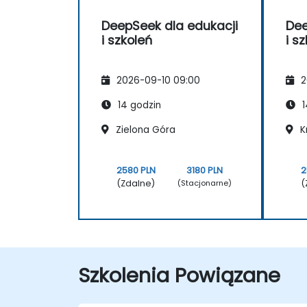
DeepSeek dla edukacji
Dee
i szkoleń
i s
2026-09-10 09:00
2
14 godzin
1
Zielona Góra
K
2580 PLN
3180 PLN
2
(Zdalne)
(
(Stacjonarne)
Szkolenia Powiązane