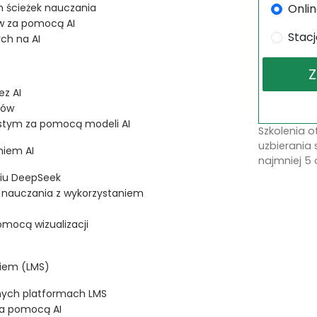
Onli
 ścieżek nauczania
ów za pomocą AI
Stac
ch na AI
ez AI
ków
istym za pomocą modeli AI
Szkolenia 
uzbierania 
niem AI
najmniej 5 
ciu DeepSeek
u nauczania z wykorzystaniem
mocą wizualizacji
niem (LMS)
nnych platformach LMS
za pomocą AI