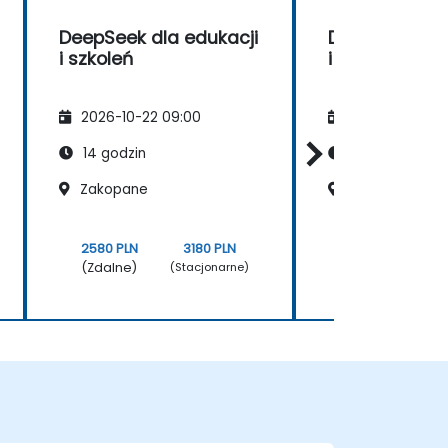
DeepSeek dla edukacji
DeepSeek dla
i szkoleń
i szkoleń
2026-10-22 09:00
2026-11-05 09
14 godzin
14 godzin
Zakopane
Radom
2580 PLN
3180 PLN
2580 PLN
(Zdalne)
(Zdalne)
(Stacjonarne)
(