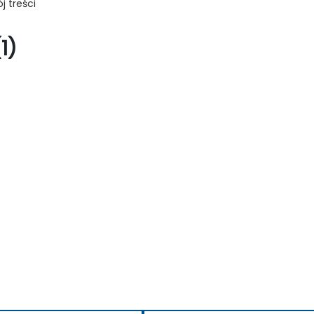
j treści
1)