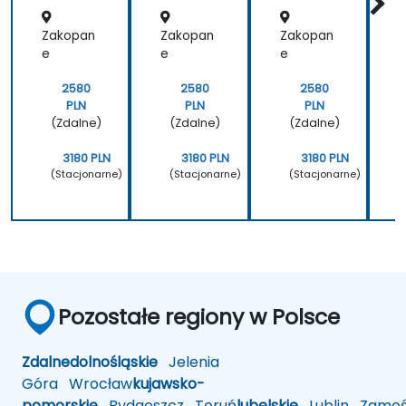
Zakopan
Zakopan
Zakopan
e
e
e
2580
2580
2580
PLN
PLN
PLN
(Zdalne)
(Zdalne)
(Zdalne)
3180 PLN
3180 PLN
3180 PLN
(Stacjonarne)
(Stacjonarne)
(Stacjonarne)
Pozostałe regiony w Polsce
Zdalne
dolnośląskie
Jelenia
Góra
Wrocław
kujawsko-
pomorskie
Bydgoszcz
Toruń
lubelskie
Lublin
Zamoś