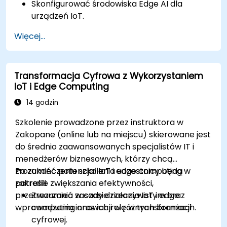
Skonfigurować środowiska Edge AI dla
urządzeń IoT.
Opracowywać i wdrażać modele AI na
Więcej...
urządzeniach brzegowych dla aplikacji IoT.
Wdrożyć przetwarzanie danych i
podejmowanie decyzji w czasie rzeczywistym
Transformacja Cyfrowa z Wykorzystaniem
w systemach IoT.
IoT i Edge Computing
Zintegrować Edge AI z różnymi protokołami i
platformami IoT.
14 godzin
Rozważyć kwestie etyczne i najlepsze
Szkolenie prowadzone przez instruktora w
praktyki w Edge AI dla IoT.
Zakopane (online lub na miejscu) skierowane jest
do średnio zaawansowanych specjalistów IT i
menedżerów biznesowych, którzy chcą
zrozumieć potencjał IoT i edge computing w
Po zakończeniu szkolenia uczestnicy będą
zakresie zwiększania efektywności,
potrafili:
przetwarzania w czasie rzeczywistym oraz
Zrozumieć zasady działania IoT i edge
wprowadzania innowacji w różnych branżach.
computing oraz ich rolę w transformacji
cyfrowej.