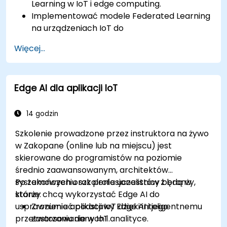
Learning w IoT i edge computing.
Implementować modele Federated Learning
na urządzeniach IoT do
zdecentralizowanego przetwarzania AI.
Więcej...
Zmniejszać opóźnienia i poprawiać
podejmowanie decyzji w czasie rzeczywistym
w środowiskach edge computing.
Edge AI dla aplikacji IoT
Rozwiązywać problemy związane z
prywatnością danych i ograniczeniami sieci
w systemach IoT.
14 godzin
Szkolenie prowadzone przez instruktora na żywo
w Zakopane (online lub na miejscu) jest
skierowane do programistów na poziomie
średnio zaawansowanym, architektów
systemowych oraz profesjonalistów z branży,
Po zakończeniu szkolenia uczestnicy będą w
którzy chcą wykorzystać Edge AI do
stanie:
usprawnienia aplikacji IoT dzięki inteligentnemu
Zrozumieć podstawy Edge AI i jego
przetwarzaniu danych i analityce.
zastosowanie w IoT.