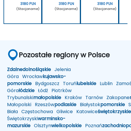
3180 PLN
3180 PLN
3180 PLN
(Stacjonarne)
(Stacjonarne)
(Stacjonarne)
Pozostałe regiony w Polsce
Zdalne
dolnośląskie
Jelenia
Góra
Wrocław
kujawsko-
pomorskie
Bydgoszcz
Toruń
lubelskie
Lublin
Zamoś
Góra
łódzkie
Łódź
Piotrków
Trybunalski
małopolskie
Kraków
Tarnów
Zakopane
Małopolski
Rzeszów
podlaskie
Białystok
pomorskie
Sł
Biała
Częstochowa
Gliwice
Katowice
świętokrzyskie
Świętokrzyski
warminsko-
mazurskie
Olsztyn
wielkopolskie
Poznań
zachodniop