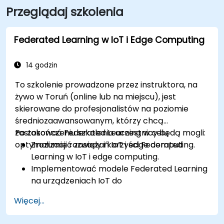
Przeglądaj szkolenia
Federated Learning w IoT i Edge Computing
14 godzin
To szkolenie prowadzone przez instruktora, na
żywo w Toruń (online lub na miejscu), jest
skierowane do profesjonalistów na poziomie
średniozaawansowanym, którzy chcą
zastosować Federated Learning w celu
Po zakończeniu szkolenia uczestnicy będą mogli:
optymalizacji rozwiązań IoT i edge computing.
Zrozumieć zasady i korzyści Federated
Learning w IoT i edge computing.
Implementować modele Federated Learning
na urządzeniach IoT do
zdecentralizowanego przetwarzania AI.
Więcej...
Zmniejszać opóźnienia i poprawiać
podejmowanie decyzji w czasie rzeczywistym