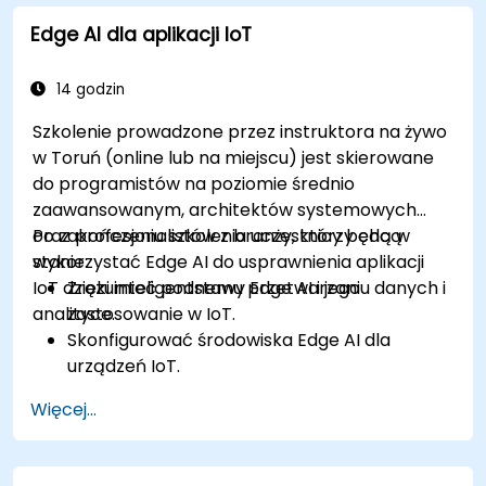
w środowiskach edge computing.
Edge AI dla aplikacji IoT
Rozwiązywać problemy związane z
prywatnością danych i ograniczeniami sieci
w systemach IoT.
14 godzin
Szkolenie prowadzone przez instruktora na żywo
w Toruń (online lub na miejscu) jest skierowane
do programistów na poziomie średnio
zaawansowanym, architektów systemowych
oraz profesjonalistów z branży, którzy chcą
Po zakończeniu szkolenia uczestnicy będą w
wykorzystać Edge AI do usprawnienia aplikacji
stanie:
IoT dzięki inteligentnemu przetwarzaniu danych i
Zrozumieć podstawy Edge AI i jego
analityce.
zastosowanie w IoT.
Skonfigurować środowiska Edge AI dla
urządzeń IoT.
Opracowywać i wdrażać modele AI na
Więcej...
urządzeniach brzegowych dla aplikacji IoT.
Wdrożyć przetwarzanie danych i
podejmowanie decyzji w czasie rzeczywistym