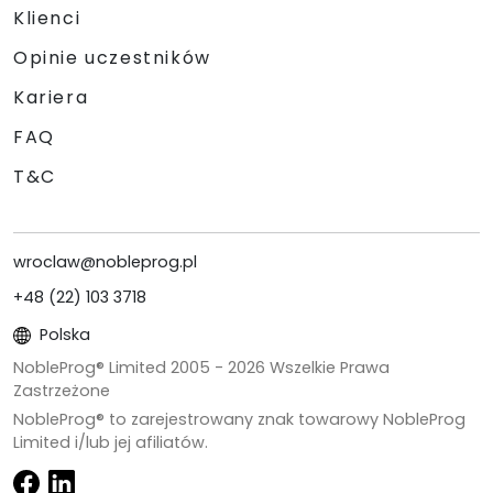
Klienci
Opinie uczestników
Kariera
FAQ
T&C
wroclaw@nobleprog.pl
+48 (22) 103 3718
Polska
NobleProg® Limited 2005 -
2026
Wszelkie Prawa
Zastrzeżone
NobleProg® to zarejestrowany znak towarowy NobleProg
Limited i/lub jej afiliatów.