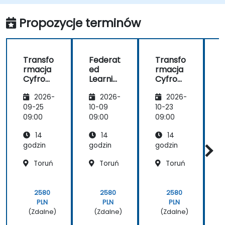
Wdrożyć rozwiązania edge computing do
predykcyjnego utrzymania ruchu i
Propozycje terminów
podejmowania decyzji w czasie
rzeczywistym.
Transfo
Federat
Transfo
rmacja
ed
rmacja
Cyfrow
Learnin
Cyfrow
a z
g w IoT i
a z
g
2026-
2026-
2026-
Wykorz
Edge
Wykorz
ystanie
Compu
ystanie
09-25
10-09
10-23
1
m IoT i
ting
m IoT i
t
09:00
09:00
09:00
0
Edge
Edge
14
14
14
Compu
Compu
ting
ting
godzin
godzin
godzin
g
Toruń
Toruń
Toruń
2580
2580
2580
PLN
PLN
PLN
(Zdalne)
(Zdalne)
(Zdalne)