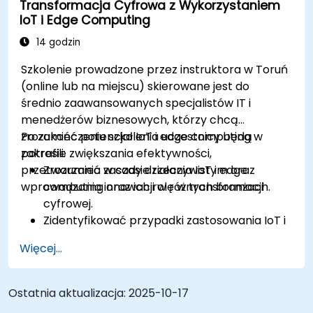
Transformacja Cyfrowa z Wykorzystaniem
w systemach IoT.
IoT i Edge Computing
Zintegrować Edge AI z różnymi protokołami i
platformami IoT.
14 godzin
Rozważyć kwestie etyczne i najlepsze
Szkolenie prowadzone przez instruktora w Toruń
praktyki w Edge AI dla IoT.
(online lub na miejscu) skierowane jest do
średnio zaawansowanych specjalistów IT i
menedżerów biznesowych, którzy chcą
zrozumieć potencjał IoT i edge computing w
Po zakończeniu szkolenia uczestnicy będą
zakresie zwiększania efektywności,
potrafili:
przetwarzania w czasie rzeczywistym oraz
Zrozumieć zasady działania IoT i edge
wprowadzania innowacji w różnych branżach.
computing oraz ich rolę w transformacji
cyfrowej.
Zidentyfikować przypadki zastosowania IoT i
edge computing w sektorach produkcji,
Więcej...
logistyki i energetyki.
Rozróżnić architektury i scenariusze
wdrażania edge computing oraz chmury
Ostatnia aktualizacja:
2025-10-17
obliczeniowej.