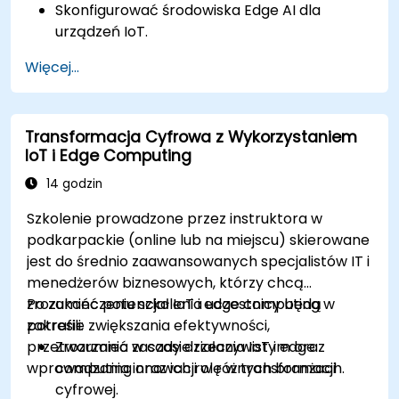
Skonfigurować środowiska Edge AI dla
urządzeń IoT.
Opracowywać i wdrażać modele AI na
Więcej...
urządzeniach brzegowych dla aplikacji IoT.
Wdrożyć przetwarzanie danych i
podejmowanie decyzji w czasie rzeczywistym
Transformacja Cyfrowa z Wykorzystaniem
w systemach IoT.
IoT i Edge Computing
Zintegrować Edge AI z różnymi protokołami i
platformami IoT.
14 godzin
Rozważyć kwestie etyczne i najlepsze
Szkolenie prowadzone przez instruktora w
praktyki w Edge AI dla IoT.
podkarpackie (online lub na miejscu) skierowane
jest do średnio zaawansowanych specjalistów IT i
menedżerów biznesowych, którzy chcą
zrozumieć potencjał IoT i edge computing w
Po zakończeniu szkolenia uczestnicy będą
zakresie zwiększania efektywności,
potrafili:
przetwarzania w czasie rzeczywistym oraz
Zrozumieć zasady działania IoT i edge
wprowadzania innowacji w różnych branżach.
computing oraz ich rolę w transformacji
cyfrowej.