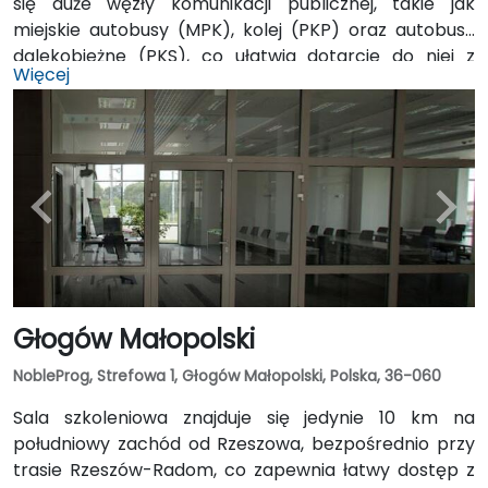
się duże węzły komunikacji publicznej, takie jak
miejskie autobusy (MPK), kolej (PKP) oraz autobusy
dalekobieżne (PKS), co ułatwia dotarcie do niej z
Więcej
różnych części miasta oraz spoza niego. Dodatkowo,
niedaleko znajduje się podziemny garaż w galerii
Center Park, co umożliwia wygodne parkowanie dla
osób korzystających z własnego samochodu.
Głogów Małopolski
NobleProg, Strefowa 1, Głogów Małopolski, Polska, 36-060
Sala szkoleniowa znajduje się jedynie 10 km na
południowy zachód od Rzeszowa, bezpośrednio przy
trasie Rzeszów-Radom, co zapewnia łatwy dostęp z