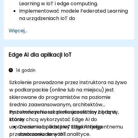
Learning w IoT i edge computing.
Implementować modele Federated Learning
na urządzeniach IoT do
zdecentralizowanego przetwarzania AI.
Więcej...
Zmniejszać opóźnienia i poprawiać
podejmowanie decyzji w czasie rzeczywistym
w środowiskach edge computing.
Edge AI dla aplikacji IoT
Rozwiązywać problemy związane z
prywatnością danych i ograniczeniami sieci
w systemach IoT.
14 godzin
Szkolenie prowadzone przez instruktora na żywo
w podkarpackie (online lub na miejscu) jest
skierowane do programistów na poziomie
średnio zaawansowanym, architektów
systemowych oraz profesjonalistów z branży,
Po zakończeniu szkolenia uczestnicy będą w
którzy chcą wykorzystać Edge AI do
stanie:
usprawnienia aplikacji IoT dzięki inteligentnemu
Zrozumieć podstawy Edge AI i jego
przetwarzaniu danych i analityce.
zastosowanie w IoT.