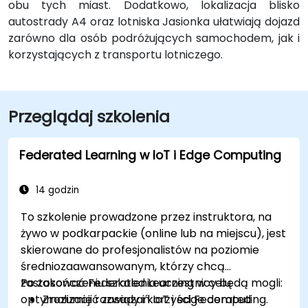
obu tych miast. Dodatkowo, lokalizacja blisko
autostrady A4 oraz lotniska Jasionka ułatwiają dojazd
zarówno dla osób podróżujących samochodem, jak i
korzystających z transportu lotniczego.
Przeglądaj szkolenia
Federated Learning w IoT i Edge Computing
14 godzin
To szkolenie prowadzone przez instruktora, na
żywo w podkarpackie (online lub na miejscu), jest
skierowane do profesjonalistów na poziomie
średniozaawansowanym, którzy chcą
zastosować Federated Learning w celu
Po zakończeniu szkolenia uczestnicy będą mogli:
optymalizacji rozwiązań IoT i edge computing.
Zrozumieć zasady i korzyści Federated