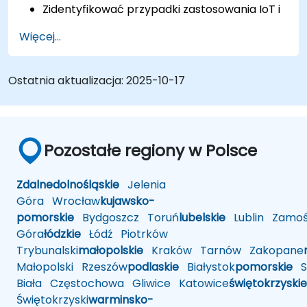
Zidentyfikować przypadki zastosowania IoT i
edge computing w sektorach produkcji,
Więcej...
logistyki i energetyki.
Rozróżnić architektury i scenariusze
wdrażania edge computing oraz chmury
Ostatnia aktualizacja:
2025-10-17
obliczeniowej.
Wdrożyć rozwiązania edge computing do
predykcyjnego utrzymania ruchu i
podejmowania decyzji w czasie
Pozostałe regiony w Polsce
rzeczywistym.
Zdalne
dolnośląskie
Jelenia
Góra
Wrocław
kujawsko-
pomorskie
Bydgoszcz
Toruń
lubelskie
Lublin
Zamoś
Góra
łódzkie
Łódź
Piotrków
Trybunalski
małopolskie
Kraków
Tarnów
Zakopane
Małopolski
Rzeszów
podlaskie
Białystok
pomorskie
Sł
Biała
Częstochowa
Gliwice
Katowice
świętokrzyskie
Świętokrzyski
warminsko-