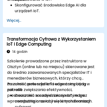
Skonfigurować środowiska Edge AI dla
urządzeń IoT.
Opracowywać i wdrażać modele AI na
Więcej...
urządzeniach brzegowych dla aplikacji IoT.
Wdrożyć przetwarzanie danych i
podejmowanie decyzji w czasie rzeczywistym
Transformacja Cyfrowa z Wykorzystaniem
w systemach IoT.
IoT i Edge Computing
Zintegrować Edge AI z różnymi protokołami i
platformami IoT.
14 godzin
Rozważyć kwestie etyczne i najlepsze
Szkolenie prowadzone przez instruktora w
praktyki w Edge AI dla IoT.
Olsztyn (online lub na miejscu) skierowane jest
do średnio zaawansowanych specjalistów IT i
menedżerów biznesowych, którzy chcą
zrozumieć potencjał IoT i edge computing w
Po zakończeniu szkolenia uczestnicy będą
zakresie zwiększania efektywności,
potrafili:
przetwarzania w czasie rzeczywistym oraz
Zrozumieć zasady działania IoT i edge
wprowadzania innowacji w różnych branżach.
computing oraz ich rolę w transformacji
cyfrowej.