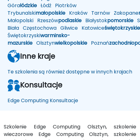
Góra
łódzkie
Łódź
Piotrków
Trybunalski
małopolskie
Kraków
Tarnów
Zakopane
Małopolski
Rzeszów
podlaskie
Białystok
pomorskie
Sł
Biała
Częstochowa
Gliwice
Katowice
świętokrzyskie
Świętokrzyski
warminsko-
mazurskie
Olsztyn
wielkopolskie
Poznań
zachodniop
Inne kraje
Te szkolenia są również dostępne w innych krajach
Konsultacje
Edge Computing Konsultacje
Szkolenie Edge Computing Olsztyn, szkolenie
wieczorowe Edge Computing Olsztyn, szkolenie