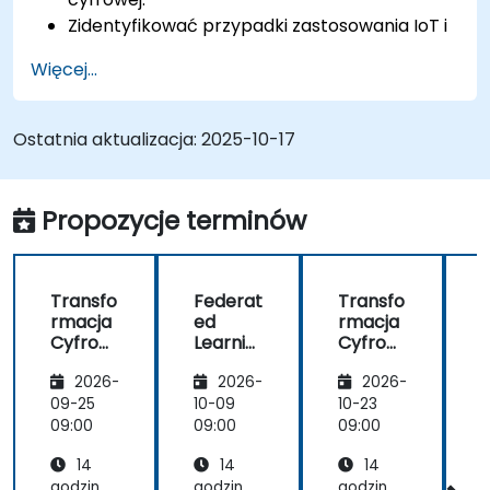
Zidentyfikować przypadki zastosowania IoT i
edge computing w sektorach produkcji,
Więcej...
logistyki i energetyki.
Rozróżnić architektury i scenariusze
wdrażania edge computing oraz chmury
Ostatnia aktualizacja:
2025-10-17
obliczeniowej.
Wdrożyć rozwiązania edge computing do
predykcyjnego utrzymania ruchu i
Propozycje terminów
podejmowania decyzji w czasie
rzeczywistym.
Transfo
Federat
Transfo
rmacja
ed
rmacja
Cyfrow
Learnin
Cyfrow
a z
g w IoT i
a z
g
2026-
2026-
2026-
Wykorz
Edge
Wykorz
ystanie
Compu
ystanie
09-25
10-09
10-23
1
m IoT i
ting
m IoT i
t
09:00
09:00
09:00
0
Edge
Edge
14
14
14
Compu
Compu
ting
ting
godzin
godzin
godzin
g