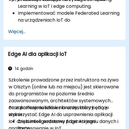
Learning w IoT i edge computing.
Implementować modele Federated Learning
na urządzeniach IoT do
zdecentralizowanego przetwarzania AI.
Więcej...
Zmniejszać opóźnienia i poprawiać
podejmowanie decyzji w czasie rzeczywistym
w środowiskach edge computing.
Edge AI dla aplikacji IoT
Rozwiązywać problemy związane z
prywatnością danych i ograniczeniami sieci
w systemach IoT.
14 godzin
Szkolenie prowadzone przez instruktora na żywo
w Olsztyn (online lub na miejscu) jest skierowane
do programistów na poziomie średnio
zaawansowanym, architektów systemowych
oraz profesjonalistów z branży, którzy chcą
Po zakończeniu szkolenia uczestnicy będą w
wykorzystać Edge AI do usprawnienia aplikacji
stanie:
IoT dzięki inteligentnemu przetwarzaniu danych i
Zrozumieć podstawy Edge AI i jego
analityce.
zastosowanie w IoT.