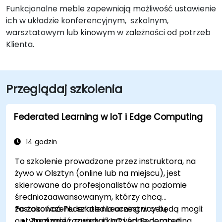
Funkcjonalne meble zapewniają możliwość ustawienie
ich w układzie konferencyjnym, szkolnym,
warsztatowym lub kinowym w zależności od potrzeb
Klienta.
Przeglądaj szkolenia
Federated Learning w IoT i Edge Computing
14 godzin
To szkolenie prowadzone przez instruktora, na
żywo w Olsztyn (online lub na miejscu), jest
skierowane do profesjonalistów na poziomie
średniozaawansowanym, którzy chcą
zastosować Federated Learning w celu
Po zakończeniu szkolenia uczestnicy będą mogli:
optymalizacji rozwiązań IoT i edge computing.
Zrozumieć zasady i korzyści Federated