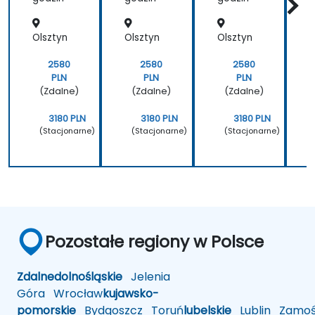
Olsztyn
Olsztyn
Olsztyn
O
2580
2580
2580
PLN
PLN
PLN
(Zdalne)
(Zdalne)
(Zdalne)
3180 PLN
3180 PLN
3180 PLN
(Stacjonarne)
(Stacjonarne)
(Stacjonarne)
Pozostałe regiony w Polsce
Zdalne
dolnośląskie
Jelenia
Góra
Wrocław
kujawsko-
pomorskie
Bydgoszcz
Toruń
lubelskie
Lublin
Zamoś