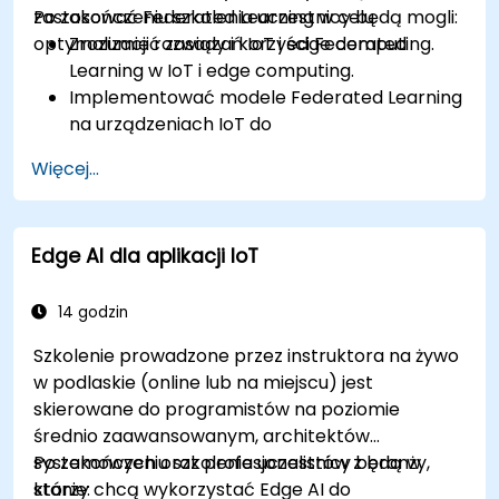
zastosować Federated Learning w celu
Po zakończeniu szkolenia uczestnicy będą mogli:
optymalizacji rozwiązań IoT i edge computing.
Zrozumieć zasady i korzyści Federated
Learning w IoT i edge computing.
Implementować modele Federated Learning
na urządzeniach IoT do
zdecentralizowanego przetwarzania AI.
Więcej...
Zmniejszać opóźnienia i poprawiać
podejmowanie decyzji w czasie rzeczywistym
w środowiskach edge computing.
Edge AI dla aplikacji IoT
Rozwiązywać problemy związane z
prywatnością danych i ograniczeniami sieci
w systemach IoT.
14 godzin
Szkolenie prowadzone przez instruktora na żywo
w podlaskie (online lub na miejscu) jest
skierowane do programistów na poziomie
średnio zaawansowanym, architektów
systemowych oraz profesjonalistów z branży,
Po zakończeniu szkolenia uczestnicy będą w
którzy chcą wykorzystać Edge AI do
stanie: