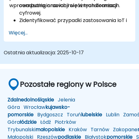
wprowadzania innowacji w różnych branżach.
computing oraz ich rolę w transformacji
cyfrowej.
Zidentyfikować przypadki zastosowania IoT i
edge computing w sektorach produkcji,
Więcej...
logistyki i energetyki.
Rozróżnić architektury i scenariusze
wdrażania edge computing oraz chmury
Ostatnia aktualizacja:
2025-10-17
obliczeniowej.
Wdrożyć rozwiązania edge computing do
predykcyjnego utrzymania ruchu i
podejmowania decyzji w czasie
Pozostałe regiony w Polsce
rzeczywistym.
Zdalne
dolnośląskie
Jelenia
Góra
Wrocław
kujawsko-
pomorskie
Bydgoszcz
Toruń
lubelskie
Lublin
Zamoś
Góra
łódzkie
Łódź
Piotrków
Trybunalski
małopolskie
Kraków
Tarnów
Zakopane
Małopolski
Rzeszów
podlaskie
Białystok
pomorskie
Sł