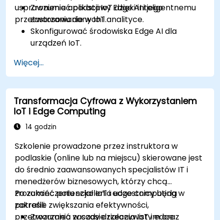
usprawnienia aplikacji IoT dzięki inteligentnemu
Zrozumieć podstawy Edge AI i jego
przetwarzaniu danych i analityce.
zastosowanie w IoT.
Skonfigurować środowiska Edge AI dla
urządzeń IoT.
Opracowywać i wdrażać modele AI na
Więcej...
urządzeniach brzegowych dla aplikacji IoT.
Wdrożyć przetwarzanie danych i
podejmowanie decyzji w czasie rzeczywistym
Transformacja Cyfrowa z Wykorzystaniem
w systemach IoT.
IoT i Edge Computing
Zintegrować Edge AI z różnymi protokołami i
platformami IoT.
14 godzin
Rozważyć kwestie etyczne i najlepsze
Szkolenie prowadzone przez instruktora w
praktyki w Edge AI dla IoT.
podlaskie (online lub na miejscu) skierowane jest
do średnio zaawansowanych specjalistów IT i
menedżerów biznesowych, którzy chcą
zrozumieć potencjał IoT i edge computing w
Po zakończeniu szkolenia uczestnicy będą
zakresie zwiększania efektywności,
potrafili:
przetwarzania w czasie rzeczywistym oraz
Zrozumieć zasady działania IoT i edge