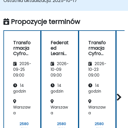
Ostatnia aktualizacja:
2025-10-17
obliczeniowej.
Wdrożyć rozwiązania edge computing do
predykcyjnego utrzymania ruchu i
Propozycje terminów
podejmowania decyzji w czasie
rzeczywistym.
Transfo
Federat
Transfo
rmacja
ed
rmacja
Cyfrow
Learnin
Cyfrow
a z
g w IoT i
a z
g
2026-
2026-
2026-
Wykorz
Edge
Wykorz
ystanie
Compu
ystanie
09-25
10-09
10-23
1
m IoT i
ting
m IoT i
t
09:00
09:00
09:00
0
Edge
Edge
14
14
14
Compu
Compu
ting
ting
godzin
godzin
godzin
g
Warszaw
Warszaw
Warszaw
a
a
a
2580
2580
2580