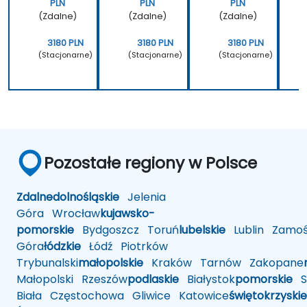
PLN
PLN
PLN
(Zdalne)
(Zdalne)
(Zdalne)
3180 PLN
3180 PLN
3180 PLN
(Stacjonarne)
(Stacjonarne)
(Stacjonarne)
Pozostałe regiony w Polsce
Zdalne
dolnośląskie
Jelenia
Góra
Wrocław
kujawsko-
pomorskie
Bydgoszcz
Toruń
lubelskie
Lublin
Zamoś
Góra
łódzkie
Łódź
Piotrków
Trybunalski
małopolskie
Kraków
Tarnów
Zakopane
Małopolski
Rzeszów
podlaskie
Białystok
pomorskie
Sł
Biała
Częstochowa
Gliwice
Katowice
świętokrzyskie