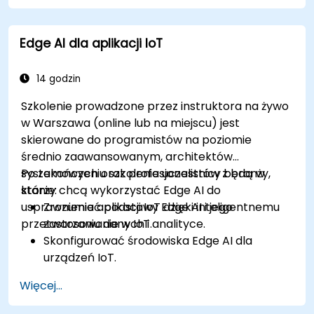
podejmowanie decyzji w czasie rzeczywistym
w środowiskach edge computing.
Edge AI dla aplikacji IoT
Rozwiązywać problemy związane z
prywatnością danych i ograniczeniami sieci
w systemach IoT.
14 godzin
Szkolenie prowadzone przez instruktora na żywo
w Warszawa (online lub na miejscu) jest
skierowane do programistów na poziomie
średnio zaawansowanym, architektów
systemowych oraz profesjonalistów z branży,
Po zakończeniu szkolenia uczestnicy będą w
którzy chcą wykorzystać Edge AI do
stanie:
usprawnienia aplikacji IoT dzięki inteligentnemu
Zrozumieć podstawy Edge AI i jego
przetwarzaniu danych i analityce.
zastosowanie w IoT.
Skonfigurować środowiska Edge AI dla
urządzeń IoT.
Opracowywać i wdrażać modele AI na
Więcej...
urządzeniach brzegowych dla aplikacji IoT.
Wdrożyć przetwarzanie danych i