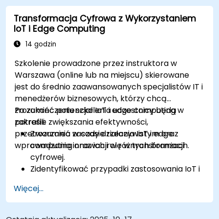
podejmowanie decyzji w czasie rzeczywistym
Transformacja Cyfrowa z Wykorzystaniem
w systemach IoT.
IoT i Edge Computing
Zintegrować Edge AI z różnymi protokołami i
platformami IoT.
14 godzin
Rozważyć kwestie etyczne i najlepsze
Szkolenie prowadzone przez instruktora w
praktyki w Edge AI dla IoT.
Warszawa (online lub na miejscu) skierowane
jest do średnio zaawansowanych specjalistów IT i
menedżerów biznesowych, którzy chcą
zrozumieć potencjał IoT i edge computing w
Po zakończeniu szkolenia uczestnicy będą
zakresie zwiększania efektywności,
potrafili:
przetwarzania w czasie rzeczywistym oraz
Zrozumieć zasady działania IoT i edge
wprowadzania innowacji w różnych branżach.
computing oraz ich rolę w transformacji
cyfrowej.
Zidentyfikować przypadki zastosowania IoT i
edge computing w sektorach produkcji,
Więcej...
logistyki i energetyki.
Rozróżnić architektury i scenariusze
wdrażania edge computing oraz chmury