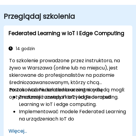
Przeglądaj szkolenia
Federated Learning w IoT i Edge Computing
14 godzin
To szkolenie prowadzone przez instruktora, na
żywo w Warszawa (online lub na miejscu), jest
skierowane do profesjonalistów na poziomie
średniozaawansowanym, którzy chcą
zastosować Federated Learning w celu
Po zakończeniu szkolenia uczestnicy będą mogli:
optymalizacji rozwiązań IoT i edge computing.
Zrozumieć zasady i korzyści Federated
Learning w IoT i edge computing.
Implementować modele Federated Learning
na urządzeniach IoT do
zdecentralizowanego przetwarzania AI.
Więcej...
Zmniejszać opóźnienia i poprawiać