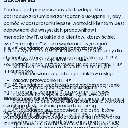
Ten kurs jest przeznaczony dla każdego, kto
potrzebuje zrozumienia zarządzania usługami IT, aby
pomóc w dostarczaniu lepszej wartości klientom. Jest
odpowiedni dla wszystkich pracowników i
menedżerów IT, a także dla klientów, którzy ściśle
współpracują z IT w celu wspierania wymagań
ITIL 4® Foundation wyposaża kandydatów w:
biznesowych. Ten kurs jest również przeznaczony dla
studentów, którzy ubiegają się o certyfikację ITIL® 4
Holistyczne podejście do ułatwiania
Foundation i chcą przygotować się do egzaminu ITIL®
współtworzenia wartości z klientami i innymi
4 Foundation.
interesariuszami w postaci produktów i usług
Zasady przewodnie ITIL 4®
ITIL 4® Foundation umożliwia kandydatom spojrzenie
Cztery wymiary zarządzania usługami
na zarządzanie usługami IT przez kompleksowy
Kluczowe koncepcje z Lean, Agile, DevOps i
model operacyjny dotyczący tworzenia, dostarczania
Dla kogo jest ITIL 4® Foundation:
dlaczego są one ważne dla dostarczania wartości
i ciągłego doskonalenia produktów i usług
biznesowej
ITIL 4® Foundation jest odpowiedni dla osób, które
wspieranych technologią.
Jak praktyki ITIL opisane w ITIL 4® zachowają
wymagają podstawowego zrozumienia frameworka
wartość i znaczenie dostarczane przez obecne
ITIL® i jak może on zostać wykorzystany do poprawy