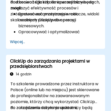
dostosować ClickUp do operacji biznesowych,
Pod koniec tego szkolenia uczestnicy będą
zwiększyć efektywność procesów i
mogli:
zintegrować automatyzację w celu
Dostosować przestrzenie robocze, widoki
skalowalnych przepływów pracy.
i szablony ClickUp do operacji
biznesowych.
Opracowywać i optymalizować
przepływy pracy do zarządzania
Więcej...
procesami.
Wdrażać zaawansowaną automatyzację
dla powtarzalnych zadań.
ClickUp do zarządzania projektami w
Integrować ClickUp z innymi narzędziami
przedsiębiorstwach
biznesowymi i źródłami danych.
Monitorować i analizować efektywność
14 godzin
procesów za pomocą raportowania w
To szkolenie prowadzone przez instruktora w
ClickUp.
Polsce (online lub na miejscu) jest skierowane
do profesjonalistów na zaawansowanym
poziomie, którzy chcą wykorzystać ClickUp
do zarządzania dużymi projektami,
Po zakończeniu szkolenia uczestnicy będą