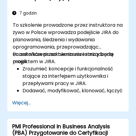
zaawansowane wyszukiwania i analizy.
Generować i przeglądać raporty.
7 godzin
To szkolenie prowadzone przez instruktora na
żywo w Polsce wprowadza podejście JIRA do
planowania, śledzenia i wydawania
oprogramowania, przeprowadzając
uczestników przez tworzenie i zarządzanie
Po zakończeniu szkolenia uczestnicy będą
projektem w JIRA.
mogli:
Zrozumieć koncepcje i funkcjonalność
stojące za interfejsem użytkownika i
przepływami pracy w JIRA.
Dodawać, modyfikować, klonować, łączyć
i priorytetyzować problemy.
Więcej...
Przeprowadzać problemy przez cały
przepływ pracy.
Wykonywać wyszukiwania.
PMI Professional in Business Analysis
Zarządzać i dostosowywać ekrany i filtry.
(PBA) Przygotowanie do Certyfikacji