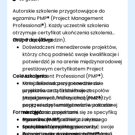
certyfikacyjnego.
Autorskie szkolenie przygotowujące do
egzaminu PMP® (Project Management
Professional®). Każdy uczestnik szkolenia
otrzymuje certyfikat ukończenia szkolenia
PMP-Prep (35 godzin).
Grupa docelowa:
Doświadczeni menedżerowie projektów,
którzy chcą podnieść swoje kwalifikacje i
potwierdzić je na arenie międzynarodowej
prestiżowym certyfikatem Project
Cele szkolenia:
Management Professional (PMP®).
Mniej doświadczeni menedżerowie
Kompleksowe przygotowanie do
projektów oraz członkowie zespołów
uzyskania certyfikatu Project
projektowych, którzy chcą poszerzyć
Management Professional (PMP®)
swoją wiedzę i umiejętności w zakresie
poprzez usystematyzowanie posiadanej
Forma zajęć:
zarządzania projektami.
wiedzy oraz zapoznanie się ze specyfiką
Menedżerowie średniego i wyższego
egzaminu PMP®.
Prezentacje zagadnień z zakresu
szczebla, którzy chcą poszerzyć swoje
Spełnienie formalnego warunku
zarządzania projektami.
kompetencje w zakresie zarządzania i
dopuszczenia do egzaminu PMP®, czyli
Pytania i quizy związane z tematyką