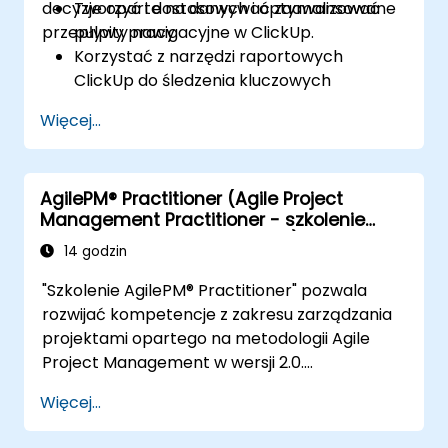
decyzje oparte na danych i optymalizować
Tworzyć i dostosowywać zaawansowane
przepływy pracy.
pulpity nawigacyjne w ClickUp.
Korzystać z narzędzi raportowych
ClickUp do śledzenia kluczowych
wskaźników wydajności (KPI).
Więcej...
Automatyzować zbieranie i wizualizację
danych.
Integrować zewnętrzne źródła danych w
AgilePM® Practitioner (Agile Project
celu uzyskania kompleksowej analizy.
Management Practitioner - szkolenie
Optymalizować pulpity nawigacyjne pod
akredytowane z egzaminem)
kątem współpracy zespołowej i
14 godzin
raportowania dla kierownictwa.
"Szkolenie AgilePM® Practitioner" pozwala
rozwijać kompetencje z zakresu zarządzania
projektami opartego na metodologii Agile
Project Management w wersji 2.0.
Dedykowane jest Agile Project Managerom
Więcej...
oraz osobom zainteresowanym
implementacją podejścia Agile. Kurs obejmuje