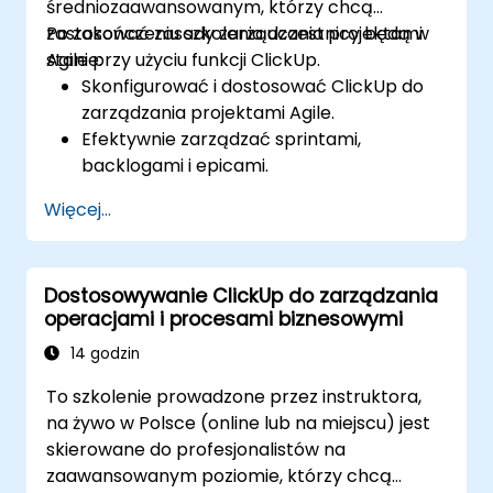
średniozaawansowanym, którzy chcą
zastosować zasady zarządzania projektami
Po zakończeniu szkolenia uczestnicy będą w
Agile przy użyciu funkcji ClickUp.
stanie:
Skonfigurować i dostosować ClickUp do
zarządzania projektami Agile.
Efektywnie zarządzać sprintami,
backlogami i epicami.
Wykorzystywać widoki Kanban, Lista i
Więcej...
Timeline w ClickUp do przepływów pracy
Agile.
Śledzić prędkość zespołu, wykresy
Dostosowywanie ClickUp do zarządzania
burndown i metryki wydajności.
operacjami i procesami biznesowymi
Automatyzować procesy Agile w celu
poprawy efektywności.
14 godzin
Integrować ClickUp z innymi narzędziami
To szkolenie prowadzone przez instruktora,
do rozwoju Agile.
na żywo w Polsce (online lub na miejscu) jest
skierowane do profesjonalistów na
zaawansowanym poziomie, którzy chcą