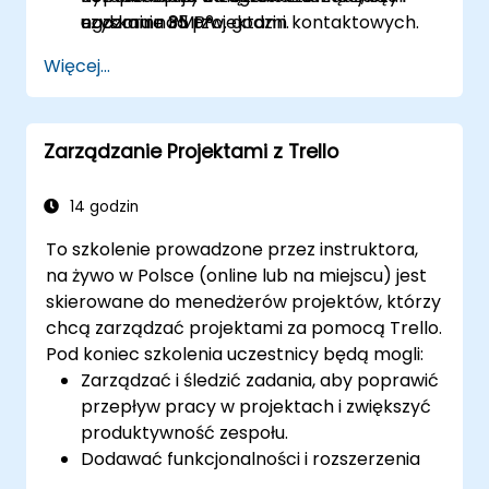
nadzoru nad projektami.
uzyskanie 35 tzw. godzin kontaktowych.
egzaminu PMP®.
Osoby z doświadczeniem w zarządzaniu
Poznanie praktyk, technik i narzędzi
Pytania w stylu egzaminacyjnym PMP® i
Więcej...
projektami, które chcą poprawić swoje
zarządzania projektami.
ich analiza.
kompetencje.
Zarządzanie Projektami z Trello
14 godzin
To szkolenie prowadzone przez instruktora,
na żywo w Polsce (online lub na miejscu) jest
skierowane do menedżerów projektów, którzy
chcą zarządzać projektami za pomocą Trello.
Pod koniec szkolenia uczestnicy będą mogli:
Zarządzać i śledzić zadania, aby poprawić
przepływ pracy w projektach i zwiększyć
produktywność zespołu.
Dodawać funkcjonalności i rozszerzenia
niewchodzące w skład standardowego