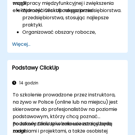
współpracy międzyfunkcyjnej i zwiększenia
mogli:
efektywności w skali całego przedsiębiorstwa.
Wdrożyć ClickUp na poziomie
przedsiębiorstwa, stosując najlepsze
praktyki.
Organizować obszary robocze,
przestrzenie i projekty dla dużych
Więcej...
zespołów.
Wykorzystywać zaawansowane raporty i
pulpity nawigacyjne do uzyskiwania
Podstawy ClickUp
wglądów dla kadry zarządzającej.
Automatyzować procesy i integrować
ClickUp z systemami przedsiębiorstwa.
14 godzin
Zwiększać poziom zarządzania, zgodności
To szkolenie prowadzone przez instruktora,
i bezpieczeństwa w ramach ClickUp.
na żywo w Polsce (online lub na miejscu) jest
skierowane do profesjonalistów na poziomie
podstawowym, którzy chcą poznać
podstawy ClickUp w zakresie zarządzania
Po zakończeniu szkolenia uczestnicy będą
zadaniami i projektami, a także osobistej
mogli: