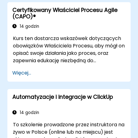
zagadnienia takie jak organizacja zespołów
Certyfikowany Właściciel Procesu Agile
Agile, cykl życia projektu, efektywne
(CAPO)®
dostarczanie produktów, oszacowanie w
projekcie, zarządzanie ryzykiem i konfiguracją
14 godzin
DSDM. Uczestnicy przygotowują się do
Kurs ten dostarcza wskazówek dotyczących
certyfikacji poprzez egzamin praktyczny,
obowiązków Właściciela Procesu, aby mógł on
zdobywając międzynarodowy certyfikat
opisać swoje działania jako proces, oraz
AgilePM® Practitioner.
zapewnia edukację niezbędną do
nadzorowania projektowania,
Więcej...
przeprojektowania i usprawniania procesów
zarządzania usługami IT (ITSM), szczególnie w
kontekście Agile Service Management.
Automatyzacje i integracje w ClickUp
Uczestnicy uczą się, jak stosować praktyki
Scrum w obowiązkach Właściciela Procesu
oraz jak wykorzystywać zasady i praktyki
14 godzin
Agile i Lean do wprowadzenia
To szkolenie prowadzone przez instruktora na
„wystarczającej” ilości procesów i jak ciągle
żywo w Polsce (online lub na miejscu) jest
dostosowywać wydajność procesów do