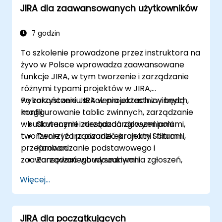
JIRA dla zaawansowanych użytkowników
7 godzin
To szkolenie prowadzone przez instruktora na
żyvo w Polsce wprowadza zaawansowane
funkcje JIRA, w tym tworzenie i zarządzanie
różnymi typami projektów w JIRA,
wykorzystanie JIRA w projektach zwinnych,
Po zakończeniu szkolenia uczestnicy będą
konfigurowanie tablic zwinnych, zarządzanie
mogli:
wbudowanymi i niestandardowymi polami,
Skutecznie zarządzać zgłoszeniami.
tworzenie i zarządzanie ekranami i filtrami,
Tworzyć i prowadzić projekty Scrum i
przeprowadzanie podstawowego i
Kanban.
zaawansowanego wyszukiwania zgłoszeń,
Zarządzać wbudowanymi i
stosowanie schematów ekranów, zarządzanie
niestandardowymi polami.
Więcej...
i aktualizowanie przepływów pracy,
Rozumieć i zarządzać procesami
konfigurowanie i stosowanie schematów
biznesowymi, przepływami pracy i
przepływów pracy, przeprowadzanie analiz i
schematami przepływów pracy.
JIRA dla początkujących
generowanie raportów.
Przeprowadzać podstawowe i