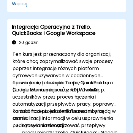
Więcej...
Trello, aby śledzić postępy
skomplikowanych projektów.
Organizować wiele projektów za pomocą
Integracja Operacyjna z Trello,
Trello.
QuickBooks i Google Workspace
20 godzin
Ten kurs jest przeznaczony dla organizacji,
które chcą zoptymalizować swoje procesy
poprzez integrację różnych platform
cyfrowych używanych w codziennych
operacjach, takich jak Trello, QuickBooks,
Ta szkolenie prowadzone przez instruktora
Google Workspace oraz API WhatsApp.
(online lub na miejscu) przeprowadzi
uczestników przez proces łączenia i
automatyzacji przepływów pracy, poprawy
kontroli nad projektami i finansami oraz
Po zakończeniu szkolenia uczestnicy będą w
centralizacji informacji w celu usprawnienia
stanie:
podejmowania decyzji.
Łączyć i automatyzować przepływy
pracy między Trello, QuickBooks i Google