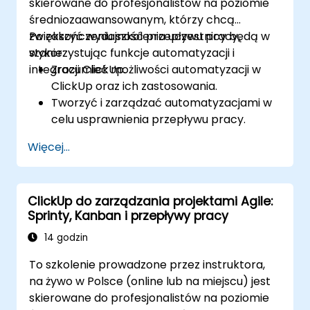
skierowane do profesjonalistów na poziomie
ogólnych celów biznesowych.
średniozaawansowanym, którzy chcą
zwiększyć wydajność przepływu pracy,
Po zakończeniu szkolenia uczestnicy będą w
wykorzystując funkcje automatyzacji i
stanie:
integracji ClickUp.
Zrozumieć możliwości automatyzacji w
ClickUp oraz ich zastosowania.
Tworzyć i zarządzać automatyzacjami w
celu usprawnienia przepływu pracy.
Integrować ClickUp z narzędziami stron
Więcej...
trzecich, takimi jak Slack, Google Drive i
Zapier.
Konfigurować wyzwalacze, warunki i
ClickUp do zarządzania projektami Agile:
działania do zarządzania zadaniami w
Sprinty, Kanban i przepływy pracy
sposób zautomatyzowany.
Optymalizować współpracę zespołową
14 godzin
poprzez automatyzację i integracje.
To szkolenie prowadzone przez instruktora,
na żywo w Polsce (online lub na miejscu) jest
skierowane do profesjonalistów na poziomie