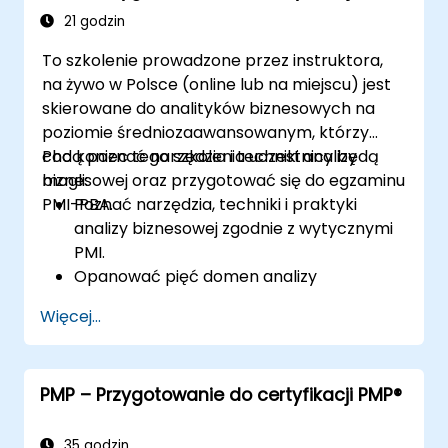
21 godzin
To szkolenie prowadzone przez instruktora,
na żywo w Polsce (online lub na miejscu) jest
skierowane do analityków biznesowych na
poziomie średniozaawansowanym, którzy
chcą poznać narzędzia i techniki analizy
Pod koniec tego szkolenia uczestnicy będą
biznesowej oraz przygotować się do egzaminu
mogli:
PMI-PBA.
Poznać narzędzia, techniki i praktyki
analizy biznesowej zgodnie z wytycznymi
PMI.
Opanować pięć domen analizy
biznesowej.
Więcej...
Rozwinąć praktyczne umiejętności w
zakresie identyfikowania potrzeb
interesariuszy, zarządzania wymaganiami
PMP – Przygotowanie do certyfikacji PMP®
oraz zapewniania sukcesu projektów.
Zrozumieć proces certyfikacji PMI-PBA i
przygotować się do egzaminu
35 godzin