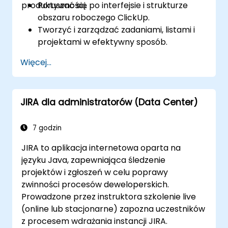
produktywności.
Poruszać się po interfejsie i strukturze
obszaru roboczego ClickUp.
Tworzyć i zarządzać zadaniami, listami i
projektami w efektywny sposób.
Wykorzystywać widoki, takie jak Lista,
Więcej...
Tablica i Kalendarz, aby lepiej
organizować pracę.
Stosować funkcje produktywności, takie
JIRA dla administratorów (Data Center)
jak priorytety, tagi i niestandardowe
statusy.
Skutecznie współpracować, korzystając z
7 godzin
komentarzy, wzmianek i wspólnych
JIRA to aplikacja internetowa oparta na
przestrzeni.
języku Java, zapewniająca śledzenie
Konfigurować osobiste przepływy pracy,
projektów i zgłoszeń w celu poprawy
aby zarządzać codziennymi zadaniami.
zwinności procesów deweloperskich.
Prowadzone przez instruktora szkolenie live
(online lub stacjonarne) zapozna uczestników
z procesem wdrażania instancji JIRA.