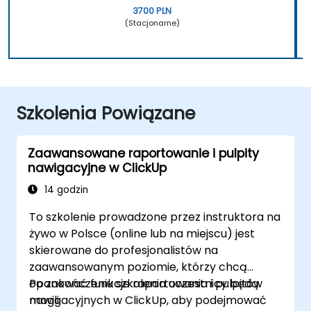
3700 PLN
(Stacjonarne)
Szkolenia Powiązane
Zaawansowane raportowanie i pulpity
nawigacyjne w ClickUp
14 godzin
To szkolenie prowadzone przez instruktora na
żywo w Polsce (online lub na miejscu) jest
skierowane do profesjonalistów na
zaawansowanym poziomie, którzy chcą
opanować funkcje raportowania i pulpitów
Po zakończeniu szkolenia uczestnicy będą
nawigacyjnych w ClickUp, aby podejmować
mogli: