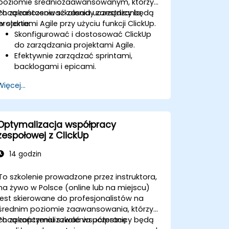
poziomie średniozaawansowanym, którzy
chcą zastosować zasady zarządzania
Po zakończeniu szkolenia uczestnicy będą
projektami Agile przy użyciu funkcji ClickUp.
w stanie:
Skonfigurować i dostosować ClickUp
do zarządzania projektami Agile.
Efektywnie zarządzać sprintami,
backlogami i epicami.
Wykorzystywać widoki Kanban, Lista i
Więcej...
Timeline w ClickUp do przepływów
pracy Agile.
Śledzić prędkość zespołu, wykresy
burndown i metryki wydajności.
Optymalizacja współpracy
Automatyzować procesy Agile w celu
zespołowej z ClickUp
poprawy efektywności.
Integrować ClickUp z innymi
14 godzin
narzędziami do rozwoju Agile.
To szkolenie prowadzone przez instruktora,
na żywo w Polsce (online lub na miejscu)
jest skierowane do profesjonalistów na
średnim poziomie zaawansowania, którzy
chcą zoptymalizować współpracę
Po zakończeniu szkolenia uczestnicy będą