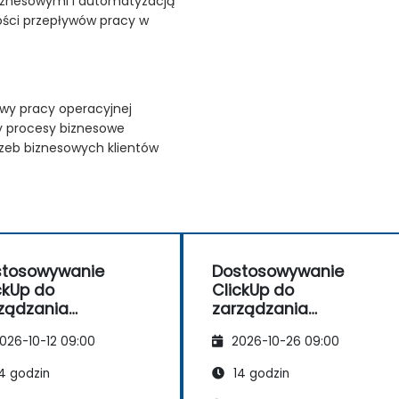
iznesowymi i automatyzacją
ości przepływów pracy w
ywy pracy operacyjnej
cy procesy biznesowe
rzeb biznesowych klientów
stosowywanie
Dostosowywanie
ckUp do
ClickUp do
ządzania
zarządzania
racjami i
operacjami i
026-10-12 09:00
2026-10-26 09:00
ocesami
procesami
nesowymi
biznesowymi
4 godzin
14 godzin