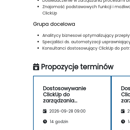
Doświadczenie w zarządzaniu procesami b
Znajomość podstawowych funkcji i możliw
ClickUp
Grupa docelowa
Analitycy biznesowi optymalizujący przepł
Specjaliści ds. automatyzacji usprawniają
Konsultanci dostosowujący ClickUp do pot
Propozycje terminów
Dostosowywanie
Do
ClickUp do
Cli
zarządzania
zar
operacjami i
ope
2026-09-28 09:00
2
procesami
pr
biznesowymi
biz
14 godzin
1