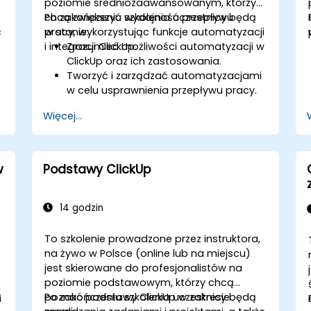
poziomie średniozaawansowanym, którzy
chcą zwiększyć wydajność przepływu
Po zakończeniu szkolenia uczestnicy będą
ć
pracy, wykorzystując funkcje automatyzacji
w stanie:
i integracji ClickUp.
Zrozumieć możliwości automatyzacji w
ClickUp oraz ich zastosowania.
Tworzyć i zarządzać automatyzacjami
w celu usprawnienia przepływu pracy.
Integrować ClickUp z narzędziami stron
Więcej...
trzecich, takimi jak Slack, Google Drive i
ę
Zapier.
Konfigurować wyzwalacze, warunki i
działania do zarządzania zadaniami w
w
Podstawy ClickUp
.
sposób zautomatyzowany.
Optymalizować współpracę
zespołową poprzez automatyzację i
14 godzin
integracje.
To szkolenie prowadzone przez instruktora,
na żywo w Polsce (online lub na miejscu)
jest skierowane do profesjonalistów na
poziomie podstawowym, którzy chcą
poznać podstawy ClickUp w zakresie
Po zakończeniu szkolenia uczestnicy będą
i