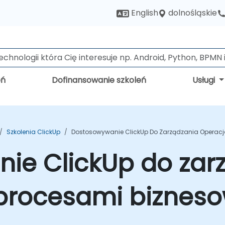
dolnośląskie
English
eń
Dofinansowanie szkoleń
Usługi
Szkolenia ClickUp
Dostosowywanie ClickUp Do Zarządzania Operacja
ie ClickUp do zar
 procesami bizneso