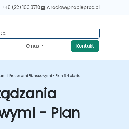
+48 (22) 103 3718
wroclaw@nobleprog.pl
O nas
Kontakt
mi I Procesami Biznesowymi - Plan Szkolenia
ządzania
wymi - Plan