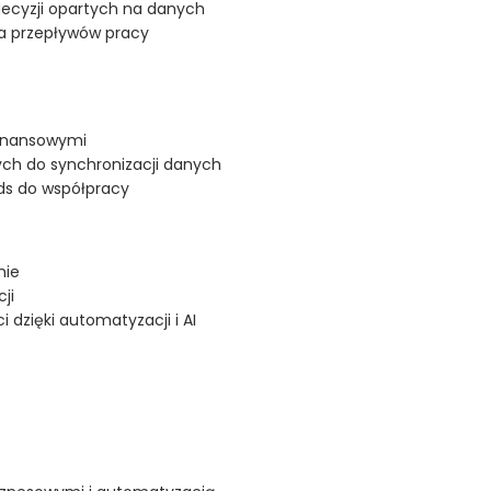
ecyzji opartych na danych
ja przepływów pracy
finansowymi
nych do synchronizacji danych
ds do współpracy
mie
ji
dzięki automatyzacji i AI