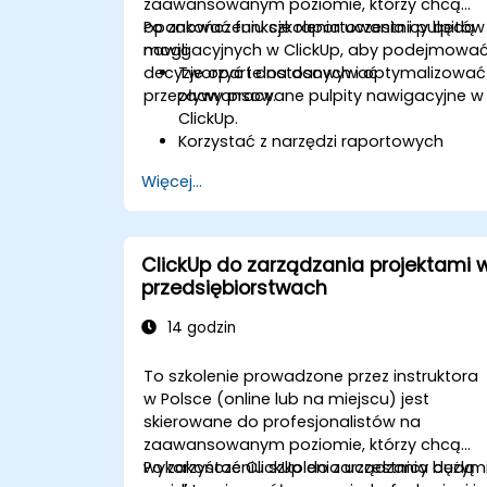
zaawansowanym poziomie, którzy chcą
opanować funkcje raportowania i pulpitów
Po zakończeniu szkolenia uczestnicy będą
nawigacyjnych w ClickUp, aby podejmowa
mogli:
decyzje oparte na danych i optymalizować
Tworzyć i dostosowywać
przepływy pracy.
zaawansowane pulpity nawigacyjne w
ClickUp.
Korzystać z narzędzi raportowych
ClickUp do śledzenia kluczowych
Więcej...
wskaźników wydajności (KPI).
Automatyzować zbieranie i wizualizacj
danych.
Integrować zewnętrzne źródła danych
ClickUp do zarządzania projektami 
w celu uzyskania kompleksowej analizy
przedsiębiorstwach
Optymalizować pulpity nawigacyjne
pod kątem współpracy zespołowej i
14 godzin
raportowania dla kierownictwa.
To szkolenie prowadzone przez instruktora
w Polsce (online lub na miejscu) jest
skierowane do profesjonalistów na
zaawansowanym poziomie, którzy chcą
wykorzystać ClickUp do zarządzania dużym
Po zakończeniu szkolenia uczestnicy będą