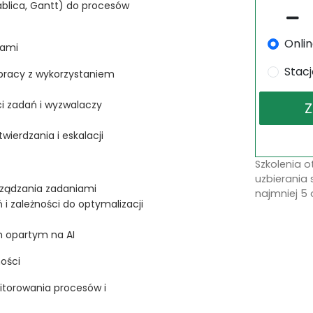
ablica, Gantt) do procesów
Onli
sami
Stac
pracy z wykorzystaniem
i zadań i wyzwalaczy
ierdzania i eskalacji
Szkolenia 
uzbierania 
rządzania zadaniami
najmniej 5 
i zależności do optymalizacji
m opartym na AI
ości
itorowania procesów i