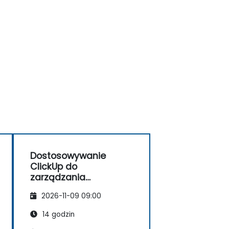
Dostosowywanie
ClickUp do
zarządzania
operacjami i
2026-11-09 09:00
procesami
biznesowymi
14 godzin