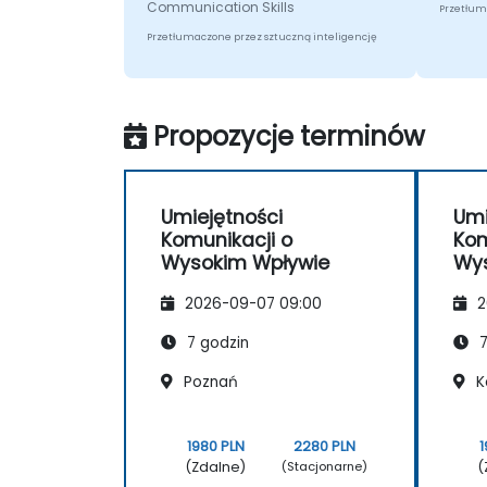
Communication Skills
Przetłum
Przetłumaczone przez sztuczną inteligencję
Propozycje terminów
Umiejętności
Umi
Komunikacji o
Kom
Wysokim Wpływie
Wys
2026-09-07 09:00
2
7 godzin
7
Poznań
K
1980 PLN
2280 PLN
1
(Zdalne)
(
(Stacjonarne)