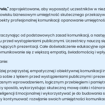
wie,"
zaprojektowane, aby wyposażyć uczestników w niezbę
odowisku biznesowym umiejętność skutecznego przekazy
pekty profesjonalnej komunikacji: opanowanie umiejętnoś
, zaczynając od podstawowych zasad komunikacji, a nas
przed wystąpieniami publicznymi. Uczestnicy nauczą si
nujących prezentacji. Całe doświadczenie edukacyjne opie
omunikowanie się z większą empatią, świadomością i wp
anie:
iej przejrzystej, empatycznej i obiektywnej komunikacji i
 sobie z lękiem przed wystąpieniami publicznymi i preze
jasnym wprowadzeniem, logicznym przebiegiem i pamię
y sposób, wykorzystując skuteczną mowę ciała i różnoro
igencji Emocjonalnej i wykorzystywać je do budowania si
aby kontynuować rozwijanie swoich umiejętności komunika