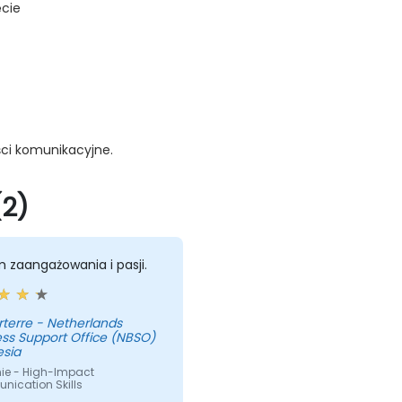
ęcie
ści komunikacyjne.
(2)
 zaangażowania i pasji.
rterre - Netherlands
ss Support Office (NBSO)
esia
nie - High-Impact
ication Skills