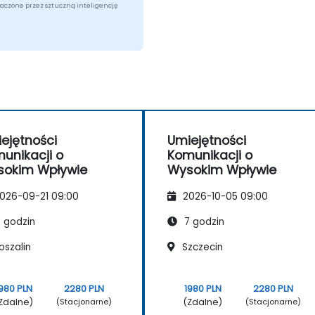
aczone przez sztuczną inteligencję
ejętności
Umiejętności
unikacji o
Komunikacji o
okim Wpływie
Wysokim Wpływie
026-09-21 09:00
2026-10-05 09:00
 godzin
7 godzin
oszalin
Szczecin
980 PLN
2280 PLN
1980 PLN
2280 PLN
Zdalne)
(Zdalne)
(Stacjonarne)
(Stacjonarne)