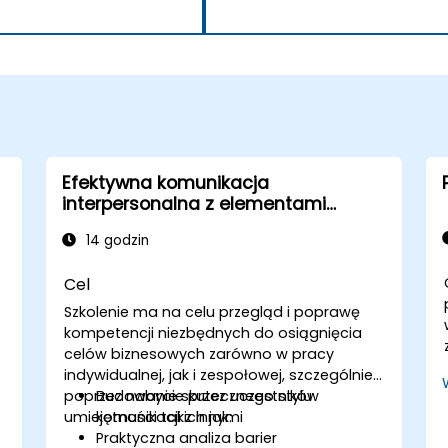
Efektywna komunikacja
interpersonalna z elementami
asertywności
14 godzin
Cel
Szkolenie ma na celu przegląd i poprawę
kompetencji niezbędnych do osiągnięcia
celów biznesowych zarówno w pracy
indywidualnej, jak i zespołowej, szczególnie
poprzez nabycie przez uczestników
Budowanie skutecznego stylu
umiejętności takich jak:
komunikacji z innymi
Praktyczna analiza barier