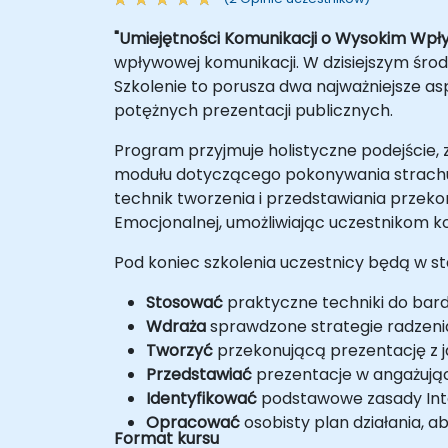
"Umiejętności Komunikacji o Wysokim Wpły
wpływowej komunikacji. W dzisiejszym śr
Szkolenie to porusza dwa najważniejsze as
potężnych prezentacji publicznych.
Program przyjmuje holistyczne podejście
modułu dotyczącego pokonywania strachu 
technik tworzenia i przedstawiania przeko
Emocjonalnej, umożliwiając uczestnikom k
Pod koniec szkolenia uczestnicy będą w st
Stosować
praktyczne techniki do bardz
Wdraża
sprawdzone strategie radzenia
Tworzyć
przekonującą prezentację z 
Przedstawiać
prezentacje w angażując
Identyfikować
podstawowe zasady Intel
Opracować
osobisty plan działania, 
Format kursu