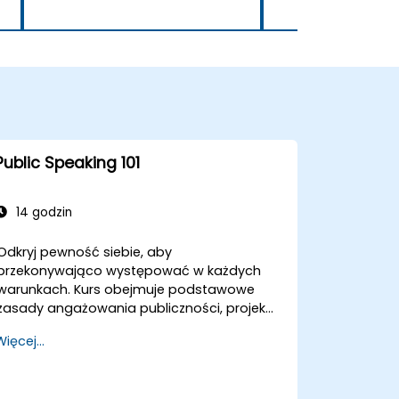
Public Speaking 101
14 godzin
Odkryj pewność siebie, aby
przekonywająco występować w każdych
warunkach. Kurs obejmuje podstawowe
zasady angażowania publiczności, projekcji
głosu oraz pokonywania tremy poprzez
Więcej...
praktyczne ćwiczenia. Uczestnicy dowiedzą
się, jak konstruować skuteczne rozpoczęcia
prezentacji, budować przekonujące treści,