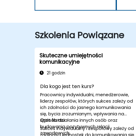
Szkolenia Powiązane
Skuteczne umiejętności
komunikacyjne
21 godzin
Dla kogo jest ten kurs?
Pracownicy indywidualni, menedżerowie,
liderzy zespołów, których sukces zależy od
ich zdolności do jasnego komunikowania
się, bycia zrozumianym, wpływania na
Opis kursu
sposób działania innych osób oraz
budowania pozytywnych relacji
Sukces indywidualny i zespołowy zależy od
zawodowych.
zdolności jednostek do komunikowania się