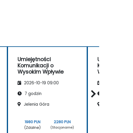
Umiejętności
Umiejętności
Komunikacji o
Komunikacji 
Wysokim Wpływie
Wysokim Wpł
2026-10-19 09:00
2026-11-02 09
7 godzin
7 godzin
Jelenia Góra
Wrocław
1980 PLN
2280 PLN
1980 PLN
(Zdalne)
(Zdalne)
(Stacjonarne)
(