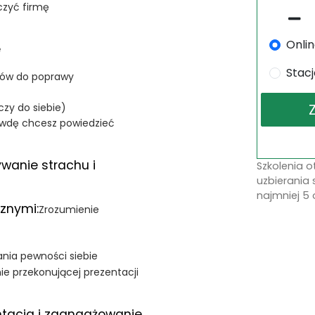
czyć firmę
Onli
e
Stac
arów do poprawy
zy do siebie)
rawdę chcesz powiedzieć
ywanie strachu i
Szkolenia 
uzbierania 
najmniej 5 
cznymi:
Zrozumienie
ania pewności siebie
ie przekonującej prezentacji
ntacja i zaangażowanie