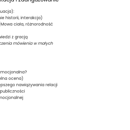
uacja):
historii, interakcja)
 (Mowa ciała, różnorodność
iedzi z gracją
iczenia mówienia w małych
 Emocjonalna?
elna ocena)
epszego nawiązywania relacji
publiczności
Emocjonalnej