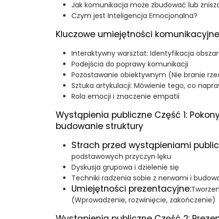
Jak komunikacja może zbudować lub znisz
Czym jest Inteligencja Emocjonalna?
Kluczowe umiejętności komunikacyjn
Interaktywny warsztat: Identyfikacja obsz
Podejścia do poprawy komunikacji
Pozostawanie obiektywnym (Nie branie rzec
Sztuka artykulacji: Mówienie tego, co nap
Rola emocji i znaczenie empatii
Wystąpienia publiczne Część 1: Pokon
budowanie struktury
Strach przed wystąpieniami publi
podstawowych przyczyn lęku
Dyskusja grupowa i dzielenie się
Techniki radzenia sobie z nerwami i budow
Umiejętności prezentacyjne:
Tworzen
(Wprowadzenie, rozwinięcie, zakończenie)
Wystąpienia publiczne Część 2: Preze