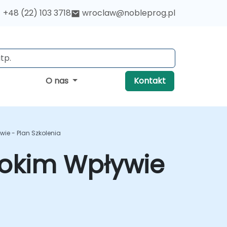
+48 (22) 103 3718
wroclaw@nobleprog.pl
O nas
Kontakt
ie - Plan Szkolenia
sokim Wpływie