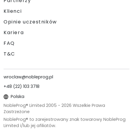
Partnerzy
Klienci
Opinie uczestników
Kariera
FAQ
T&C
wroclaw@nobleprog.pl
+48 (22) 103 3718
Polska
NobleProg® Limited 2005 -
2026
Wszelkie Prawa
Zastrzeżone
NobleProg® to zarejestrowany znak towarowy NobleProg
Limited i/lub jej afiliatów.