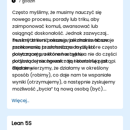
wgląd w to, jak zmiana wpływa na jednostki,
7 godzin
poznają metody redukowania oporu oraz
Często myślimy, że musimy nauczyć się
będą ćwiczyć techniki budowania odporności,
nowego procesu, porady lub triku, aby
aby prosperować w zmieniających się
zaimponować komuś, awansować lub
środowiskach pracy. Pod koniec kursu
osiągnąć doskonałość. Jednak zazwyczaj
uczestnicy będą mogli zastosować zasady
musimy zmienić nasze przekonania. Nasze
Ten krótki kurs pokazuje, jak zhakować swoje
zarządzania zmianami w swoich rolach,
przekonania to chroniczne myśli, które często
zachowania, przechodząc do części
zwiększając zarówno swoją elastyczność, jak i
powtarzamy, a które następnie
dotyczącej przekonań w cyklu, a nie do części
wkład w sukces organizacji.
podświadomie ograniczają i kontrolują, jak
dotyczącej zachowań - to naturalnie nastąpi.
działamy.
Błędnie wierzymy, że działamy w określony
sposób (robimy), co daje nam te wspaniałe
wyniki (otrzymujemy), a następnie zyskujemy
możliwość „bycia” tą nową osobą (być).
Jednak rzeczywistość jest taka, że najpierw
Więcej...
musimy stać się tą osobą - przyjąć standardy
i światopogląd/przekonania tej osoby, a
następnie nasze zachowania (działania)
Lean 5S
naturalnie dostosują się, a poprawione wyniki