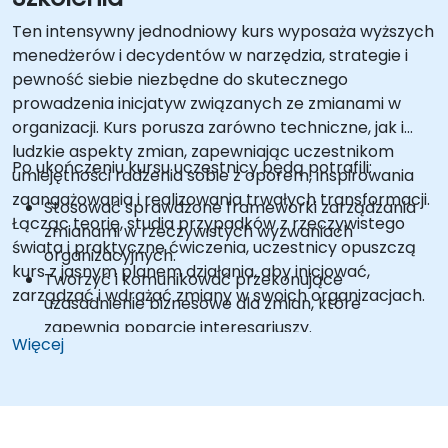
Ten intensywny jednodniowy kurs wyposaża wyższych
menedżerów i decydentów w narzędzia, strategie i
pewność siebie niezbędne do skutecznego
prowadzenia inicjatyw związanych ze zmianami w
organizacji. Kurs porusza zarówno techniczne, jak i
ludzkie aspekty zmian, zapewniając uczestnikom
Po ukończeniu kursu uczestnicy będą potrafili:
umiejętności radzenia sobie z oporem, inspirowania
zaangażowania i realizowania trwałych transformacji.
Stosować sprawdzone frameworki zarządzania
Łącząc teorię, studia przypadków z rzeczywistego
zmianami w rzeczywistych wyzwaniach
świata i praktyczne ćwiczenia, uczestnicy opuszczą
organizacyjnych.
kurs z jasnym planem działania, aby inicjować,
Tworzyć i komunikować przekonujące
zarządzać i wdrażać zmiany w swoich organizacjach.
uzasadnienie biznesowe dla zmian, które
zapewnią poparcie interesariuszy.
Więcej
Pewnie prowadzić zespoły przez opór i
niepewność.
Mapować i wpływać na kluczowych
interesariuszy, aby przyspieszyć sukces
transformacji.