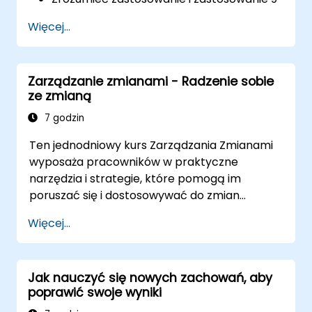
Zasad Zmian
Więcej...
Opracować plan zmian odpowiedni dla
swojej części biznesu
Zarządzanie zmianami - Radzenie sobie
ze zmianą
7 godzin
Ten jednodniowy kurs Zarządzania Zmianami
wyposaża pracowników w praktyczne
narzędzia i strategie, które pomogą im
poruszać się i dostosowywać do zmian
organizacyjnych, nawet gdy nie mają
Więcej...
formalnej władzy decyzyjnej. Szkolenie
koncentruje się na zrozumieniu natury zmiany,
zarządzaniu osobistymi i zespołowymi
Jak nauczyć się nowych zachowań, aby
reakcjami oraz utrzymaniu produktywności i
poprawić swoje wyniki
morale podczas przejść. Uczestnicy zdobędą