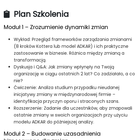
Wdrażać mechanizmy zarządzania, mierniki
Plan Szkolenia
wydajności i strategie kulturowe, aby utrzymać
zmiany.
Moduł 1 – Zrozumienie dynamiki zmian
Tworzyć gotowe do natychmiastowego
zastosowania, spersonalizowane plany zmian.
Wykład: Przegląd frameworków zarządzania zmianami
(8 kroków Kottera lub model ADKAR) i ich praktyczne
zastosowanie w biznesie. Różnica między zmianą a
transformacją.
Dyskusja i Q&A: Jak zmiany wpłynęły na Twoją
organizację w ciągu ostatnich 2 lat? Co zadziałało, a co
nie?
Ćwiczenie: Analiza studium przypadku nieudanej
inicjatywy zmiany w międzynarodowej firmie –
identyfikacja przyczyn oporu i straconych szans.
Rozszerzenie: Zadanie dla uczestników, aby zmapowali
ostatnie zmiany w swoich organizacjach przy użyciu
modelu ADKAR do późniejszej analizy.
Moduł 2 – Budowanie uzasadnienia