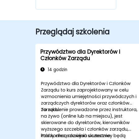
Przeglądaj szkolenia
Przywództwo dla Dyrektorów i
Członków Zarządu
14 godzin
Przywództwo dla Dyrektorów i Członków
Zarządu to kurs zaprojektowany w celu
wzmocnienia umiejętności przywódczych i
zarządczych dyrektorów oraz członków
zarządu.
To szkolenie prowadzone przez instruktora,
na żywo (online lub na miejscu), jest
skierowane do dyrektorów, kierowników
wyższego szczebla i członków zarządu,
którzy chcą rozwijać skuteczne
Pod koniec szkolenia uczestnicy będą