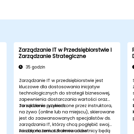
Zarządzanie IT w Przedsiębiorstwie i
Zarządzanie Strategiczne
35 godzin
Zarządzanie IT w przedsiębiorstwie jest
kluczowe dla dostosowania inicjatyw
technologicznych do strategii biznesowej,
zapewnienia dostarczania wartości oraz
zarządzania ryzykiem.
To szkolenie prowadzone przez instruktora,
na żywo (online lub na miejscu), skierowane
jest do zaawansowanych specjalistów ds.
zarządzania IT, którzy chcą pogłębić swoją
wiedzę na temat frameworków
Po zakończeniu szkolenia uczestnicy będą