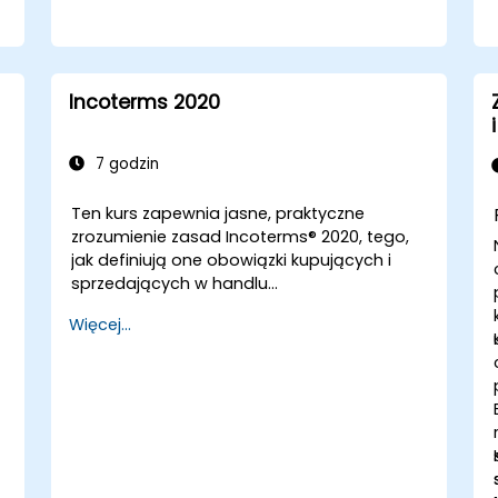
Incoterms 2020
7 godzin
Ten kurs zapewnia jasne, praktyczne
zrozumienie zasad Incoterms® 2020, tego,
b
jak definiują one obowiązki kupujących i
sprzedających w handlu
międzynarodowym, oraz jak prawidłowo je
Więcej...
stosować w rzeczywistych transakcjach.
Dzięki interaktywnym dyskusjom i studiom
przypadków uczestnicy dowiedzą się, jak
wybrać odpowiedni Incoterm do swoich
potrzeb, uniknąć częstych błędów i
zapewnić płynne, bezsporne dostawy.