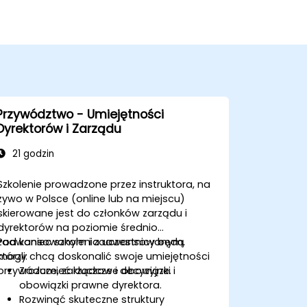
Przywództwo - Umiejętności
Dyrektorów i Zarządu
21 godzin
Szkolenie prowadzone przez instruktora, na
żywo w Polsce (online lub na miejscu)
skierowane jest do członków zarządu i
dyrektorów na poziomie średnio
zaawansowanym i zaawansowanym,
Pod koniec szkolenia uczestnicy będą
którzy chcą doskonalić swoje umiejętności
mogli:
przywódcze, zarządcze i decyzyjne.
Zrozumieć kluczowe obowiązki i
obowiązki prawne dyrektora.
Rozwinąć skuteczne struktury