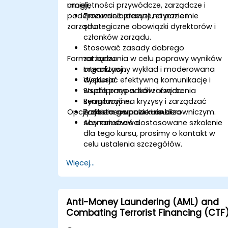
umiejętności przywódcze, zarządcze i
mogli:
podejmowania decyzji na poziomie
Zrozumieć prawne, etyczne i
zarządu.
strategiczne obowiązki dyrektorów i
członków zarządu.
Stosować zasady dobrego
Format kursu
zarządzania w celu poprawy wyników
organizacji.
Interaktywny wykład i moderowana
Wspierać efektywną komunikację i
dyskusja.
współpracę w sali zarządu.
Studia przypadków i ćwiczenia
Reagować na kryzysy i zarządzać
symulacyjne.
Opcje dostosowania kursu
ryzykiem na poziomie kierowniczym.
Zadania grupowe i analiza
scenariuszowa.
Aby zamówić dostosowane szkolenie
dla tego kursu, prosimy o kontakt w
celu ustalenia szczegółów.
Więcej...
Anti-Money Laundering (AML) and
Combating Terrorist Financing (CTF