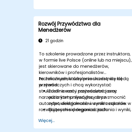
Rozwój Przywództwa dla
Menedżerów
21 godzin
To szkolenie prowadzone przez instruktora,
w formie live Polsce (online lub na miejscu),
jest skierowane do menedżerów,
kierowników i profesjonalistów
technicznych, którzy przechodzą do ról
Po zakończeniu szkolenia uczestnicy będą
przywódczych i chcą wykorzystać
w stanie:
strukturalne ramy przywództwa oraz
Zdefiniować i zastosować jasny
narzędzia komunikacyjne, aby wzmocnić
autorytet przywódczy oraz
autorytet, delegowanie i wyniki zespołów w
odpowiedzialność w swoim zakresie.
rozwijających się organizacjach.
Skutecznie delegować zadania i wyniki,
zachowując nadzór nad wydajnością.
Więcej...
Prowadzić uporządkowane,
bezpośrednie i konstruktywne rozmow