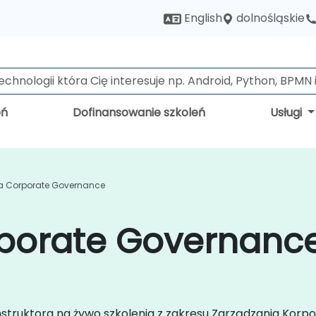
dolnośląskie
English
eń
Dofinansowanie szkoleń
Usługi
ia Corporate Governance
rporate Governance
instruktora na żywo szkolenia z zakresu Zarządzania Kor