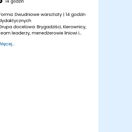
14 godzin
Forma: Dwudniowe warsztaty | 14 godzin
dydaktycznych
Grupa docelowa: Brygadziści, Kierownicy,
team leaderzy, menedżerowie liniowi i
średniego
Więcej...
szczebla, osoby przygotowywane do ról
przywódczych