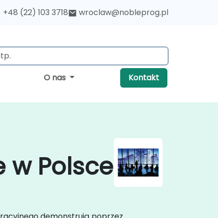
+48 (22) 103 3718
wroclaw@nobleprog.pl
O nas
Kontakt
 w Polsce
poracyjnego demonstrują poprzez