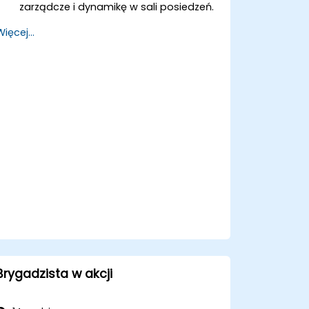
zarządcze i dynamikę w sali posiedzeń.
Zwiększyć zdolności strategicznego
Więcej...
podejmowania decyzji i zarządzania
ryzykiem.
Poprawić komunikację, przywództwo i
etyczne podejmowanie decyzji na
poziomie zarządu.
Brygadzista w akcji