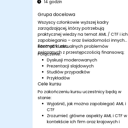
14 godzin
Grupa docelowa
Wszyscy członkowie wyższej kadry
zarządzającej, którzy potrzebują
praktycznej wiedzy na temat AML / CTF i ich
zapobiegania – oraz świadomości innych
Format kursu
istotnych i aktualnych problemów
związanych z przestępczością finansową;
Połączenie:
Dyskusji moderowanych
Prezentacji slajdowych
Studiów przypadków
Przykładów
Cele kursu
Po zakończeniu kursu uczestnicy będą w
stanie:
Wyjaśnić, jak można zapobiegać AML i
CTF
Zrozumieć główne aspekty AML i CTF w
kontekście ich firm oraz krajowych i
międzynarodowych wysiłków