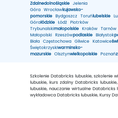
Zdalne
dolnośląskie
Jelenia
Góra
Wrocław
kujawsko-
pomorskie
Bydgoszcz
Toruń
lubelskie
Lub
Góra
łódzkie
Łódź
Piotrków
Trybunalski
małopolskie
Kraków
Tarnów
Małopolski
Rzeszów
podlaskie
Białystok
p
Biała
Częstochowa
Gliwice
Katowice
św
Świętokrzyski
warminsko-
mazurskie
Olsztyn
wielkopolskie
Poznań
Szkolenie Databricks lubuskie, szkolenie
lubuskie, kurs zdalny Databricks lubuskie
lubuskie, nauczanie wirtualne Databricks l
wykładowca Databricks lubuskie, Kursy Dat