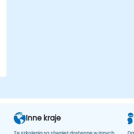
,
Inne kraje
Te szkolenia są również dostępne w innych
Da