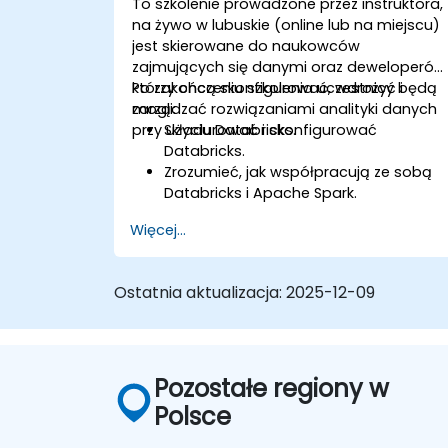
To szkolenie prowadzone przez instruktora,
na żywo w lubuskie (online lub na miejscu)
jest skierowane do naukowców
zajmujących się danymi oraz deweloperów
którzy chcą skonfigurować, wdrożyć i
Po zakończeniu szkolenia uczestnicy będą
zarządzać rozwiązaniami analityki danych
mogli:
przy użyciu Databricks.
Składurować i skonfigurować
Databricks.
Zrozumieć, jak współpracują ze sobą
Databricks i Apache Spark.
Nauczyć się ładować i przekształcać
Więcej...
dane w Databricks.
Ostatnia aktualizacja:
2025-12-09
Pozostałe regiony w
Polsce