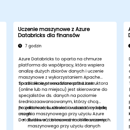
Uczenie maszynowe z Azure
Databricks dla finansów
7 godzin
Azure Databricks to oparta na chmurze
platforma do współpracy, która wspiera
analizę dużych zbiorów danych i uczenie
maszynowe z wykorzystaniem Apache
Spark i ekosystemu Microsoft Azure.
To szkolenie prowadzone przez instruktora
(online lub na miejscu) jest skierowane do
specjalistów ds. danych na poziomie
średniozaawansowanym, którzy chcą
projektować, budować i wdrażać modele
Po zakończeniu szkolenia uczestnicy będą
uczenia maszynowego przy użyciu Azure
mogli:
Databricks w zastosowaniach finansowych.
Budować i trenować modele uczenia
maszynowego przy użyciu danych