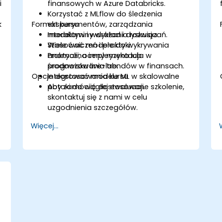
i
finansowych w Azure Databricks.
Korzystać z MLflow do śledzenia
k
Format kursu
eksperymentów, zarządzania
modelami i wdrażania rozwiązań.
Interaktywny wykład i dyskusja.
Stosować modele do wykrywania
Wiele ćwiczeń i praktyki.
anomalii, oceny ryzyka lub
Praktyczna implementacja w
prognozowania trendów w finansach.
środowisku live-lab.
Opcje dostosowania kursu
Integrować modele ML w skalowalne
potoki do ciągłej ewaluacji.
Aby zamówić dostosowane szkolenie,
skontaktuj się z nami w celu
uzgodnienia szczegółów.
Więcej...