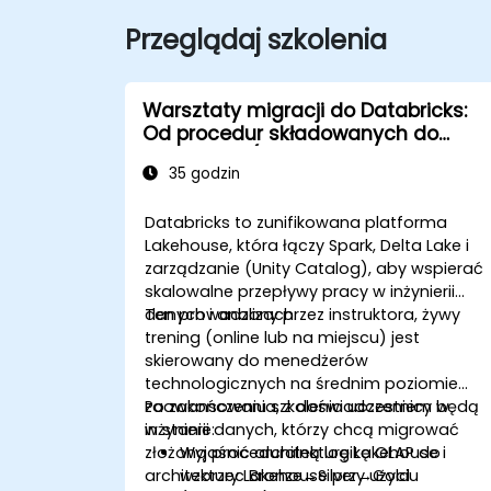
Przeglądaj szkolenia
Warsztaty migracji do Databricks:
Od procedur składowanych do
Lakehouse (5-dniowy intensywny
35 godzin
kurs)
Databricks to zunifikowana platforma
Lakehouse, która łączy Spark, Delta Lake i
zarządzanie (Unity Catalog), aby wspierać
skalowalne przepływy pracy w inżynierii
danych i analizach.
Ten prowadzony przez instruktora, żywy
trening (online lub na miejscu) jest
skierowany do menedżerów
technologicznych na średnim poziomie
zaawansowania, z doświadczeniem w
Po zakończeniu szkolenia uczestnicy będą
inżynierii danych, którzy chcą migrować
w stanie:
złożoną proceduralną logikę OLAP do
Wyjaśnić architekturę Lakehouse i
architektury Lakehouse przy użyciu
wzorzec Bronze→Silver→Gold