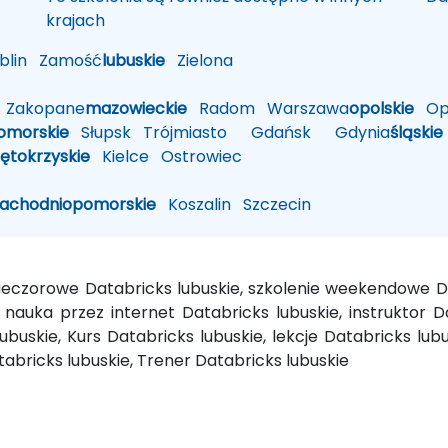
krajach
lin
Zamość
lubuskie
Zielona
Zakopane
mazowieckie
Radom
Warszawa
opolskie
Op
omorskie
Słupsk
Trójmiasto
Gdańsk
Gdynia
śląskie
iętokrzyskie
Kielce
Ostrowiec
zachodniopomorskie
Koszalin
Szczecin
 wieczorowe Databricks lubuskie, szkolenie weekendowe 
, nauka przez internet Databricks lubuskie, instruktor D
ubuskie, Kurs Databricks lubuskie, lekcje Databricks lub
abricks lubuskie, Trener Databricks lubuskie