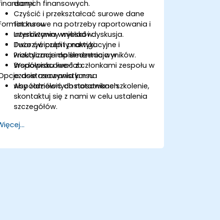
finansami.
danych finansowych.
Czyścić i przekształcać surowe dane
Format kursu
finansowe na potrzeby raportowania i
uzyskiwania wniosków.
Interaktywny wykład i dyskusja.
Tworzyć pulpity nawigacyjne i
Dużo ćwiczeń i praktyki.
wizualizacje do śledzenia wyników.
Praktyczna implementacja w
Współpracować z członkami zespołu w
środowisku live-lab.
Opcje dostosowania kursu
czasie rzeczywistym na
współdzielonych notatnikach.
Aby zamówić dostosowane szkolenie,
skontaktuj się z nami w celu ustalenia
szczegółów.
Więcej...