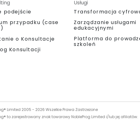
ting
Usługi
e podejście
Transformacja cyfrow
ium przypadku (case
Zarządzanie usługami
y)
edukacyjnymi
Platforma do prowadz
anie o Konsultacje
szkoleń
og Konsultacji
og® Limited 2005 -
2026
Wszelkie Prawa Zastrzeżone
g® to zarejestrowany znak towarowy NobleProg Limited i/lub jej afiliatów.