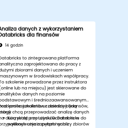
Analiza danych z wykorzystaniem
Databricks dla finansów
14 godzin
Databricks to zintegrowana platforma
analityczna zaprojektowana do pracy z
dużymi zbiorami danych i uczeniem
maszynowym w środowiskach współpracy.
To szkolenie prowadzone przez instruktora
(online lub na miejscu) jest skierowane do
analityków danych na poziomie
podstawowym i średniozaawansowanym
oraz profesjonalistów z dziedziny finansów,
Pod koniec szkolenia uczestnicy będą
którzy chcą przeprowadzać analizę danych
mogli:
na dużą skalę przy użyciu Databricks w
Korzystać z notatników Databricks do
przypadkach użycia związanych z
wykonywania zapytań i analizy zbiorów