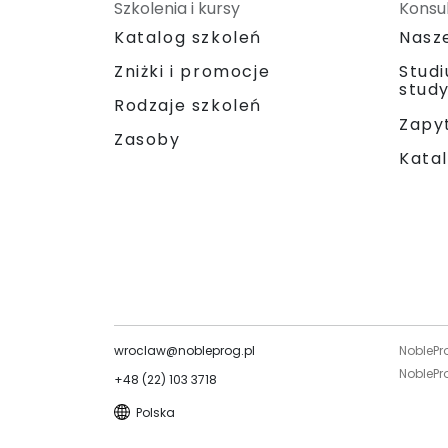
Szkolenia i kursy
Konsul
Katalog szkoleń
Nasz
Zniżki i promocje
Stud
stud
Rodzaje szkoleń
Zapyt
Zasoby
Katal
wroclaw@nobleprog.pl
NoblePr
NoblePro
+48 (22) 103 3718
Polska