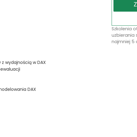
Szkolenia 
uzbierania 
najmniej 5 
w z wydajnością w DAX
 ewaluacji
 modelowania DAX