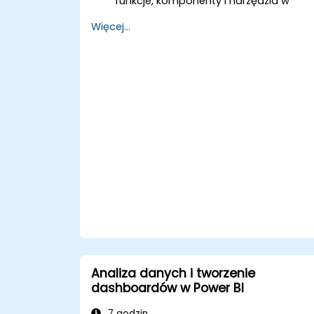
funkcje, komponenty i narzędzia w
Power BI.
Więcej...
Uzyskać cenne wskazówki dotyczące
zaawansowanej analizy danych i
strategii.
Stosować zaawansowane techniki
modelowania danych.
Nauczyć się implementować
zaawansowane formuły i obliczenia
przy użyciu DAX.
Poznać wskazówki i triki dotyczące
przetwarzania, wizualizacji i prezentacji
danych.
Uczynić raporty i pulpity nawigacyjne
interaktywnymi, aby umożliwić
współpracę w Power BI.
Poznać i zbadać wbudowaną analityk
w Power BI.
Analiza danych i tworzenie
dashboardów w Power BI
7 godzin