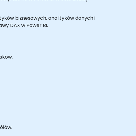
lityków biznesowych, analityków danych i
wy DAX w Power BI.
osków.
ółów.