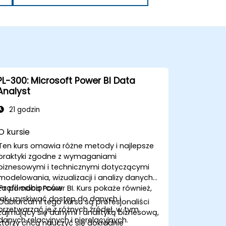
PL-300: Microsoft Power BI Data
Analyst
21 godzin
O kursie
Ten kurs omawia różne metody i najlepsze
praktyki zgodne z wymaganiami
biznesowymi i technicznymi dotyczącymi
modelowania, wizualizacji i analizy danych
Profil odbiorców
za pomocą Power BI. Kurs pokaże również,
jak uzyskiwać dostęp do danych i
Odbiorcami tego kursu są profesjonaliści
przetwarzać je z różnych źródeł, w tym
zajmujący się danymi i analityką biznesową,
danych relacyjnych i nierelacyjnych.
którzy chcą nauczyć się dokładnie