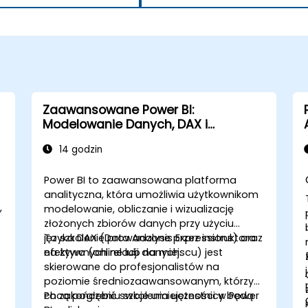
Zaawansowane Power BI:
Modelowanie Danych, DAX i
Rozszerzona Analiza
14 godzin
Power BI to zaawansowana platforma
analityczna, która umożliwia użytkownikom
,
modelowanie, obliczanie i wizualizację
złożonych zbiorów danych przy użyciu
języka DAX (Data Analysis Expressions) oraz
To szkolenie prowadzone przez instruktora
efektywnych relacji danych.
na żywo (online lub na miejscu) jest
skierowane do profesjonalistów na
poziomie średniozaawansowanym, którzy
chcą pogłębić swoje umiejętności w Power
Po zakończeniu szkolenia uczestnicy będą