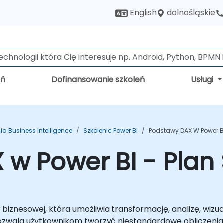
dolnośląskie
English
eń
Dofinansowanie szkoleń
Usługi
ia Business Intelligence
Szkolenia Power BI
Podstawy DAX W Power BI
w Power BI - Plan 
 biznesowej, która umożliwia transformację, analizę, wizua
pozwala użytkownikom tworzyć niestandardowe obliczenia 