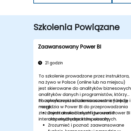
Szkolenia Powiązane
Zaawansowany Power BI
21 godzin
To szkolenie prowadzone przez instruktora,
na żywo w Polsce (online lub na miejscu)
jest skierowane do analityków biznesowych
analityków danych i programistów, którzy
chcą wykorzystać zaawansowane funkcje i
Po zakończeniu szkolenia uczestnicy będą
narzędzia w Power BI do przeprowadzania
mogli:
złożonych analiz danych i tworzenia
Zainstalować i skonfigurować Power BI
interaktywnych raportów wizualnych.
oraz niezbędne komponenty.
Zrozumieć i poznać zaawansowane