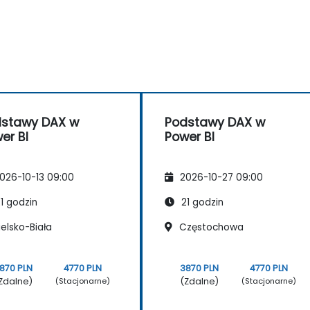
dstawy DAX w
Podstawy DAX w
er BI
Power BI
026-10-13 09:00
2026-10-27 09:00
1 godzin
21 godzin
elsko-Biała
Częstochowa
870 PLN
4770 PLN
3870 PLN
4770 PLN
Zdalne)
(Zdalne)
(Stacjonarne)
(Stacjonarne)