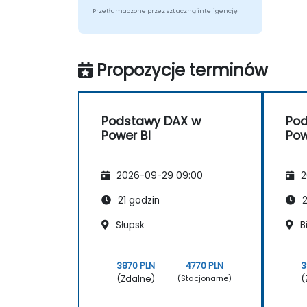
Przetłumaczone przez sztuczną inteligencję
Propozycje terminów
Podstawy DAX w
Po
Power BI
Pow
2026-09-29 09:00
2
21 godzin
2
Słupsk
Bi
3870 PLN
4770 PLN
3
(Zdalne)
(
(Stacjonarne)