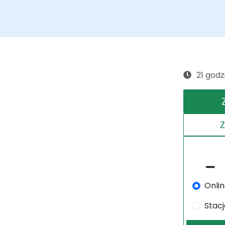
21 godz
Onli
Stac