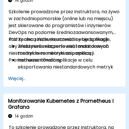
14 godzin
Szkolenie prowadzone przez instruktora, na żywo
w zachodniopomorskie (online lub na miejscu)
jest skierowane do programistów i inżynierów
DevOps na poziomie średniozaawansowanym,
którzy chcą instrumentować swoje aplikacje,
Pod koniec szkolenia uczestnicy będą mogli:
aby efektywnie eksportować i monitorować
Zrozumieć znaczenie niestandardowych
niestandardowe metryki za pomocą
metryk w monitorowaniu aplikacji.
Prometheusa i Grafany.
Instrumentować aplikacje w celu
eksportowania niestandardowych metryk
dla Prometheusa.
Więcej...
Tworzyć i konfigurować pulpity nawigacyjne
w Grafanie do wizualizacji niestandardowych
metryk.
Monitorowanie Kubernetes z Prometheus i
Stosować najlepsze praktyki integrowania
Grafana
monitorowania w cyklu życia rozwoju.
14 godzin
To szkolenie prowadzone przez instruktora, na