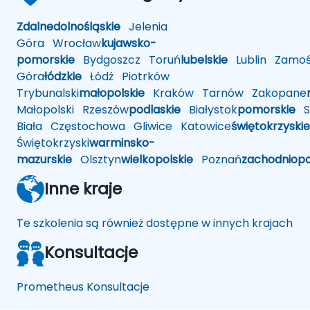
Zdalne
dolnośląskie
Jelenia
Góra
Wrocław
kujawsko-
pomorskie
Bydgoszcz
Toruń
lubelskie
Lublin
Zamoś
Góra
łódzkie
Łódź
Piotrków
Trybunalski
małopolskie
Kraków
Tarnów
Zakopane
Małopolski
Rzeszów
podlaskie
Białystok
pomorskie
Sł
Biała
Częstochowa
Gliwice
Katowice
świętokrzyskie
Świętokrzyski
warminsko-
mazurskie
Olsztyn
wielkopolskie
Poznań
zachodniop
Inne kraje
Te szkolenia są również dostępne w innych krajach
Konsultacje
Prometheus Konsultacje