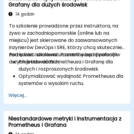
Grafany dla dużych środowisk
14 godzin
To szkolenie prowadzone przez instruktora, na
żywo w zachodniopomorskie (online lub na
miejscu) jest skierowane do zaawansowanych
inżynierów DevOps i SRE, którzy chcą skutecznie
zarządzać i skalować Prometheusa i Grafanę w
Pod koniec szkolenia uczestnicy będą potrafili:
dużych środowiskach.
Projektować Prometheusa i Grafanę dla
dużych i rozproszonych środowisk.
Optymalizować wydajność Prometheusa dla
systemów o wysokim ruchu.
Konfigurować Grafanę do obsługi dużych
Więcej...
zbiorów danych i złożonych wizualizacji.
Wdrażać zaawansowane strategie
rozwiązywania problemów i skalowalności.
Niestandardowe metryki i instrumentacja z
Prometheus i Grafana