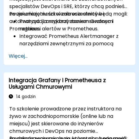
specjalistów DevOps i SRE, którzy chcą podnieść
swoje umiejętności w zakresie alertów i
Po zakończeniu szkolenia uczestnicy będą mogli:
automatyzacji z wykorzystaniem Grafana i
Tworzyć i zarządzać zaawansowanymi
Prometheus.
regułami alertów w Prometheus.
Integrować Prometheus Alertmanager z
narzędziami zewnętrznymi za pomocą
webhooków.
Więcej...
Automatyzować odpowiedzi na alerty w celu
szybszego rozwiązywania problemów.
Wykorzystywać Grafana do efektywnego
Integracja Grafany i Prometheusa z
wizualizowania i zarządzania alertami.
Usługami Chmurowymi
14 godzin
To szkolenie prowadzone przez instruktora na
żywo w zachodniopomorskie (online lub na
miejscu) jest skierowane do inżynierów
chmurowych i DevOps na poziomie
średniozaawansowanym, którzy chcą poprawić
Po zakończeniu szkolenia uczestnicy będą mogli: