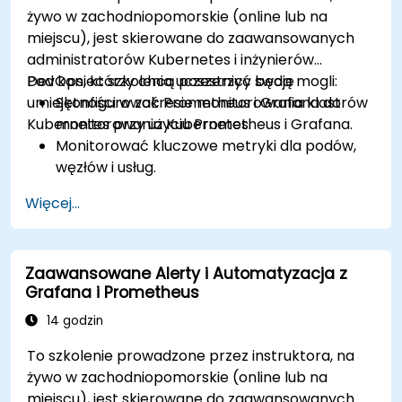
żywo w zachodniopomorskie (online lub na
miejscu), jest skierowane do zaawansowanych
administratorów Kubernetes i inżynierów
DevOps, którzy chcą poszerzyć swoje
Pod koniec szkolenia uczestnicy będą mogli:
umiejętności w zakresie monitorowania klastrów
Skonfigurować Prometheus i Grafana do
Kubernetes przy użyciu Prometheus i Grafana.
monitorowania Kubernetes.
Monitorować kluczowe metryki dla podów,
węzłów i usług.
Tworzyć dynamiczne pulpity nawigacyjne do
Więcej...
wizualizacji stanu i wydajności klastra.
Wdrażać strategie alertowania w celu
proaktywnego rozwiązywania problemów.
Zaawansowane Alerty i Automatyzacja z
Stosować najlepsze praktyki w zakresie
Grafana i Prometheus
skalowania rozwiązań monitorujących w
środowiskach Kubernetes.
14 godzin
To szkolenie prowadzone przez instruktora, na
żywo w zachodniopomorskie (online lub na
miejscu), jest skierowane do zaawansowanych