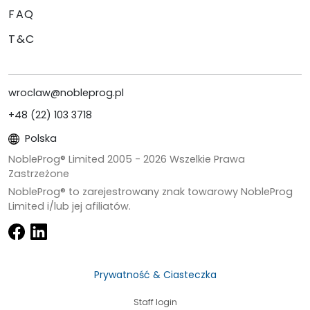
FAQ
T&C
wroclaw@nobleprog.pl
+48 (22) 103 3718
Polska
NobleProg® Limited 2005 -
2026
Wszelkie Prawa
Zastrzeżone
NobleProg® to zarejestrowany znak towarowy NobleProg
Limited i/lub jej afiliatów.
Prywatność & Ciasteczka
Staff login