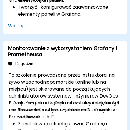
Grafana i Prometheus.
efektywnych paneli.
Tworzyć i konfigurować zaawansowane
elementy paneli w Grafana.
Wykorzystywać szablony Grafana do
Więcej...
tworzenia dynamicznych i wielokrotnego
użytku paneli.
Implementować mechanizmy alertów, aby
Monitorowanie z wykorzystaniem Grafany i
zwiększyć świadomość operacyjną.
Prometheusa
14 godzin
To szkolenie prowadzone przez instruktora, na
żywo w zachodniopomorskie (online lub na
miejscu) jest skierowane do początkujących
administratorów systemów i inżynierów DevOps,
którzy chcą rozwinąć podstawowe umiejętności
Po zakończeniu szkolenia uczestnicy będą mogli:
monitorowania z wykorzystaniem Grafany i
Zrozumieć cel i znaczenie monitorowania w
Prometheusa.
środowiskach IT.
Zainstalować i skonfigurować Grafanę i