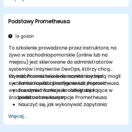
pulpity nawigacyjne w Grafana.
Monitorować metryki systemowe i
wizualizować dane za pomocą Prometheus.
Podstawy Prometheusa
14 godzin
To szkolenie prowadzone przez instruktora, na
żywo w zachodniopomorskie (online lub na
miejscu) jest skierowane do administratorów
systemów i inżynierów DevOps, którzy chcą
używać Prometheusa do monitorowania
Po zakończeniu szkolenia uczestnicy będą mogli:
systemów i aplikacji natywnie lub poprzez
Zainstalować i skonfigurować Prometheusa.
wysoce dynamiczne mikrousługi działające w
Zrozumieć funkcje, architekturę i
środowisku chmurowym.
podstawowe koncepcje Prometheusa.
Nauczyć się, jak wykonywać zapytania
danych za pomocą PromQL.
Więcej...
Tworzyć wizualizacje i pulpity nawigacyjne z
użyciem Grafany.