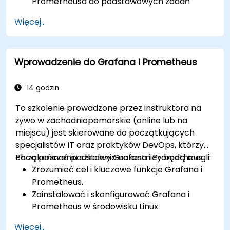
Prometheusa do podstawowych zadań
monitorowania.
Więcej...
Tworzyć proste pulpity nawigacyjne i alerty
do wizualizacji wydajności systemu.
Stosować najlepsze praktyki w
Wprowadzenie do Grafana i Prometheus
monitorowaniu dostępności i wydajności
systemu.
14 godzin
To szkolenie prowadzone przez instruktora na
żywo w zachodniopomorskie (online lub na
miejscu) jest skierowane do początkujących
specjalistów IT oraz praktyków DevOps, którzy
chcą poznać podstawy Grafana i Prometheus.
Po zakończeniu szkolenia uczestnicy będą mogli:
Zrozumieć cel i kluczowe funkcje Grafana i
Prometheus.
Zainstalować i skonfigurować Grafana i
Prometheus w środowisku Linux.
Skonfigurować podstawowe źródła danych i
Więcej...