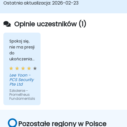
Konfigurować monitorowanie systemów i
Ostatnia aktualizacja:
2026-02-23
reguły alertów.
Analizować i optymalizować wydajność
systemów i aplikacji.
Opinie uczestników (1)
Włączyć bezpieczną integrację z zdalnymi
punktami końcowymi i istniejącymi
systemami.
Spokoj się,
nie ma presji
do
ukończenia
zadania
Lee Yoon -
PCS Security
Pte Ltd
Szkolenie -
Prometheus
Fundamentals
Przetłumaczone
przez sztuczną
inteligencję
Pozostałe regiony w Polsce