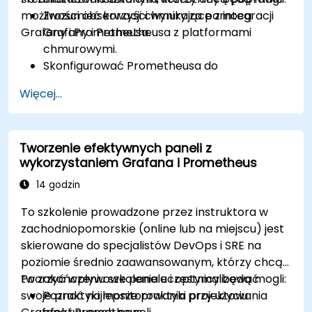
możliwości obserwacji chmury za pomocą
Zrozumieć korzyści wynikające z integracji
Grafany i Prometheusa.
Grafany i Prometheusa z platformami
chmurowymi.
Skonfigurować Prometheusa do
monitorowania zasobów chmurowych.
Więcej...
Skonfigurować Grafanę do wizualizacji
metryk usług chmurowych.
Wykorzystać natywne narzędzia i integracje
Tworzenie efektywnych paneli z
chmurowe do monitorowania skalowalności.
wykorzystaniem Grafana i Prometheus
14 godzin
To szkolenie prowadzone przez instruktora w
zachodniopomorskie (online lub na miejscu) jest
skierowane do specjalistów DevOps i SRE na
poziomie średnio zaawansowanym, którzy chcą
tworzyć wpływowe panele i optymalizować
Po zakończeniu szkolenia uczestnicy będą mogli:
swoje praktyki monitorowania przy użyciu
Poznać najlepsze praktyki projektowania