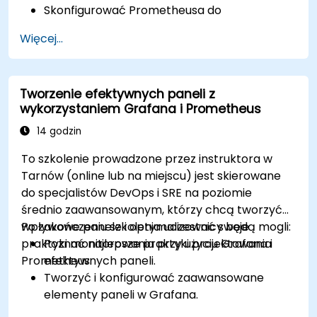
Skonfigurować Prometheusa do
monitorowania zasobów chmurowych.
Więcej...
Skonfigurować Grafanę do wizualizacji
metryk usług chmurowych.
Wykorzystać natywne narzędzia i integracje
Tworzenie efektywnych paneli z
chmurowe do monitorowania skalowalności.
wykorzystaniem Grafana i Prometheus
14 godzin
To szkolenie prowadzone przez instruktora w
Tarnów (online lub na miejscu) jest skierowane
do specjalistów DevOps i SRE na poziomie
średnio zaawansowanym, którzy chcą tworzyć
wpływowe panele i optymalizować swoje
Po zakończeniu szkolenia uczestnicy będą mogli:
praktyki monitorowania przy użyciu Grafana i
Poznać najlepsze praktyki projektowania
Prometheus.
efektywnych paneli.
Tworzyć i konfigurować zaawansowane
elementy paneli w Grafana.
Wykorzystywać szablony Grafana do