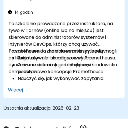
14 godzin
To szkolenie prowadzone przez instruktora, na
żywo w Tarnów (online lub na miejscu) jest
skierowane do administratorów systemów i
inżynierów DevOps, którzy chcą używać
Prometheusa do monitorowania systemów i
Po zakończeniu szkolenia uczestnicy będą mogli:
aplikacji natywnie lub poprzez wysoce
Zainstalować i skonfigurować Prometheusa.
dynamiczne mikrousługi działające w środowisku
Zrozumieć funkcje, architekturę i
chmurowym.
podstawowe koncepcje Prometheusa.
Nauczyć się, jak wykonywać zapytania
danych za pomocą PromQL.
Więcej...
Tworzyć wizualizacje i pulpity nawigacyjne z
użyciem Grafany.
Konfigurować monitorowanie systemów i
Ostatnia aktualizacja:
2026-02-23
reguły alertów.
Analizować i optymalizować wydajność
systemów i aplikacji.