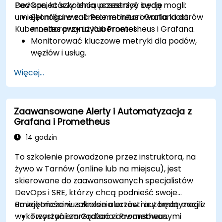
DevOps, którzy chcą poszerzyć swoje
Pod koniec szkolenia uczestnicy będą mogli:
umiejętności w zakresie monitorowania klastrów
Skonfigurować Prometheus i Grafana do
Kubernetes przy użyciu Prometheus i Grafana.
monitorowania Kubernetes.
Monitorować kluczowe metryki dla podów,
węzłów i usług.
Tworzyć dynamiczne pulpity nawigacyjne do
Więcej...
wizualizacji stanu i wydajności klastra.
Wdrażać strategie alertowania w celu
proaktywnego rozwiązywania problemów.
Zaawansowane Alerty i Automatyzacja z
Stosować najlepsze praktyki w zakresie
Grafana i Prometheus
skalowania rozwiązań monitorujących w
środowiskach Kubernetes.
14 godzin
To szkolenie prowadzone przez instruktora, na
żywo w Tarnów (online lub na miejscu), jest
skierowane do zaawansowanych specjalistów
DevOps i SRE, którzy chcą podnieść swoje
umiejętności w zakresie alertów i automatyzacji z
Po zakończeniu szkolenia uczestnicy będą mogli:
wykorzystaniem Grafana i Prometheus.
Tworzyć i zarządzać zaawansowanymi