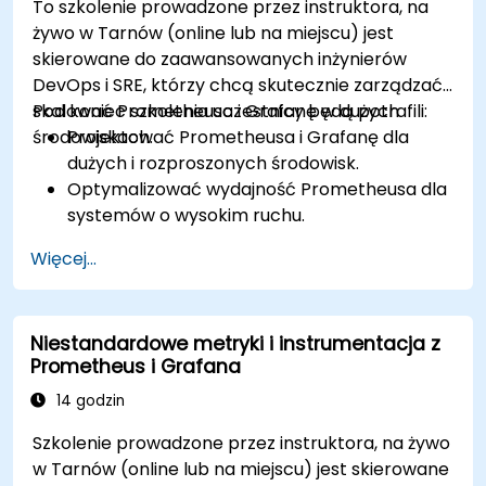
To szkolenie prowadzone przez instruktora, na
żywo w Tarnów (online lub na miejscu) jest
skierowane do zaawansowanych inżynierów
DevOps i SRE, którzy chcą skutecznie zarządzać i
skalować Prometheusa i Grafanę w dużych
Pod koniec szkolenia uczestnicy będą potrafili:
środowiskach.
Projektować Prometheusa i Grafanę dla
dużych i rozproszonych środowisk.
Optymalizować wydajność Prometheusa dla
systemów o wysokim ruchu.
Konfigurować Grafanę do obsługi dużych
Więcej...
zbiorów danych i złożonych wizualizacji.
Wdrażać zaawansowane strategie
rozwiązywania problemów i skalowalności.
Niestandardowe metryki i instrumentacja z
Prometheus i Grafana
14 godzin
Szkolenie prowadzone przez instruktora, na żywo
w Tarnów (online lub na miejscu) jest skierowane