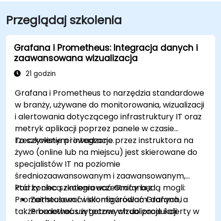
Przeglądaj szkolenia
Grafana i Prometheus: Integracja danych i
zaawansowana wizualizacja
21 godzin
Grafana i Prometheus to narzędzia standardowe
w branży, używane do monitorowania, wizualizacji
i alertowania dotyczącego infrastruktury IT oraz
metryk aplikacji poprzez panele w czasie
rzeczywistym i integracje.
To szkolenie prowadzone przez instruktora na
żywo (online lub na miejscu) jest skierowane do
specjalistów IT na poziomie
średniozaawansowanym i zaawansowanym,
którzy chcą zintegrować Grafana z
Pod koniec szkolenia uczestnicy będą mogli:
Prometheusem i wieloma źródłami danych, a
Zainstalować i skonfigurować Grafana i
także budować użyteczne wizualizacje i alerty w
Prometheus w gotowych do produkcji