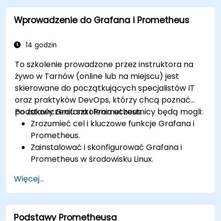
Stosować najlepsze praktyki w
Wprowadzenie do Grafana i Prometheus
monitorowaniu dostępności i wydajności
systemu.
14 godzin
To szkolenie prowadzone przez instruktora na
żywo w Tarnów (online lub na miejscu) jest
skierowane do początkujących specjalistów IT
oraz praktyków DevOps, którzy chcą poznać
podstawy Grafana i Prometheus.
Po zakończeniu szkolenia uczestnicy będą mogli:
Zrozumieć cel i kluczowe funkcje Grafana i
Prometheus.
Zainstalować i skonfigurować Grafana i
Prometheus w środowisku Linux.
Skonfigurować podstawowe źródła danych i
Więcej...
pulpity nawigacyjne w Grafana.
Monitorować metryki systemowe i
wizualizować dane za pomocą Prometheus.
Podstawy Prometheusa