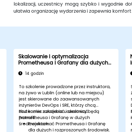
lokalizacji, uczestnicy mogą szybko i wygodnie d
ułatwia organizację wydarzenia i zapewnia komfort
Skalowanie i optymalizacja
Prometheusa i Grafany dla dużych
środowisk
14 godzin
To szkolenie prowadzone przez instruktora,
na żywo w Lublin (online lub na miejscu)
jest skierowane do zaawansowanych
inżynierów DevOps i SRE, którzy chcą
skutecznie zarządzać i skalować
Pod koniec szkolenia uczestnicy będą
Prometheusa i Grafanę w dużych
potrafili:
środowiskach.
Projektować Prometheusa i Grafanę
dla dużych i rozproszonych środowisk.