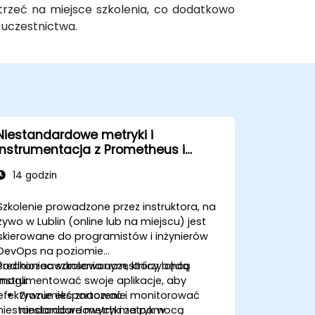
otrzeć na miejsce szkolenia, co dodatkowo
 uczestnictwa.
Niestandardowe metryki i
instrumentacja z Prometheus i
Grafana
14 godzin
Szkolenie prowadzone przez instruktora, na
żywo w Lublin (online lub na miejscu) jest
skierowane do programistów i inżynierów
DevOps na poziomie
średniozaawansowanym, którzy chcą
Pod koniec szkolenia uczestnicy będą
instrumentować swoje aplikacje, aby
mogli:
efektywnie eksportować i monitorować
Zrozumieć znaczenie
niestandardowe metryki za pomocą
niestandardowych metryk w