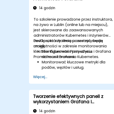
14 godzin
To szkolenie prowadzone przez instruktora,
na żywo w Lublin (online lub na miejscu),
jest skierowane do zaawansowanych
administratorów Kubernetes i inżynierów
DevOps, którzy chcą poszerzyć swoje
Pod koniec szkolenia uczestnicy będą
umiejętności w zakresie monitorowania
mogli:
klastrów Kubernetes przy użyciu
Skonfigurować Prometheus i Grafana
Prometheus i Grafana.
do monitorowania Kubernetes.
Monitorować kluczowe metryki dla
podów, węzłów i usług.
Tworzyć dynamiczne pulpity
Więcej...
nawigacyjne do wizualizacji stanu i
wydajności klastra.
Wdrażać strategie alertowania w celu
proaktywnego rozwiązywania
Tworzenie efektywnych paneli z
problemów.
wykorzystaniem Grafana i
Stosować najlepsze praktyki w zakresie
Prometheus
skalowania rozwiązań monitorujących
14 godzin