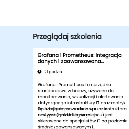
Przeglądaj szkolenia
Grafana i Prometheus: Integracja
danych i zaawansowana
wizualizacja
21 godzin
Grafana i Prometheus to narzędzia
standardowe w branży, używane do
monitorowania, wizualizacji i alertowania
dotyczącego infrastruktury IT oraz metryk
aplikacji poprzez panele w czasie
To szkolenie prowadzone przez instruktora
rzeczywistym i integracje.
na żywo (online lub na miejscu) jest
skierowane do specjalistów IT na poziomie
średniozaawansowanym i