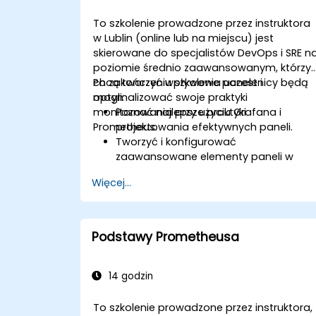
w środowiskach Kubernetes.
To szkolenie prowadzone przez instruktora
w Lublin (online lub na miejscu) jest
skierowane do specjalistów DevOps i SRE n
poziomie średnio zaawansowanym, którzy
chcą tworzyć wpływowe panele i
Po zakończeniu szkolenia uczestnicy będą
optymalizować swoje praktyki
mogli:
monitorowania przy użyciu Grafana i
Poznać najlepsze praktyki
Prometheus.
projektowania efektywnych paneli.
Tworzyć i konfigurować
zaawansowane elementy paneli w
Grafana.
Więcej...
Wykorzystywać szablony Grafana do
tworzenia dynamicznych i
wielokrotnego użytku paneli.
Implementować mechanizmy alertów,
Podstawy Prometheusa
aby zwiększyć świadomość
operacyjną.
14 godzin
To szkolenie prowadzone przez instruktora,