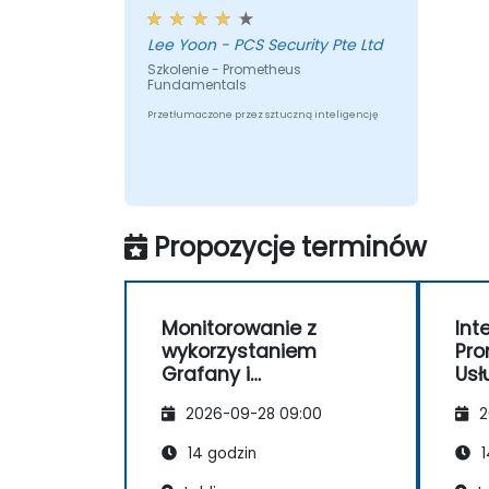
Lee Yoon - PCS Security Pte Ltd
Szkolenie - Prometheus
Fundamentals
Przetłumaczone przez sztuczną inteligencję
Propozycje terminów
Monitorowanie z
Int
wykorzystaniem
Pro
Grafany i
Usł
Prometheusa
Ch
2026-09-28 09:00
2
14 godzin
1