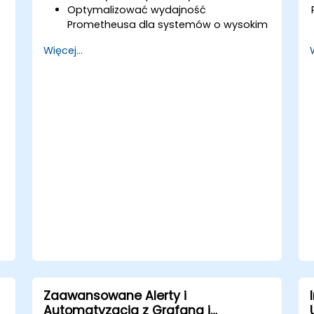
Optymalizować wydajność
Prometheusa dla systemów o wysokim
ruchu.
Więcej...
h
Konfigurować Grafanę do obsługi
dużych zbiorów danych i złożonych
wizualizacji.
Wdrażać zaawansowane strategie
rozwiązywania problemów i
skalowalności.
Zaawansowane Alerty i
Automatyzacja z Grafana i