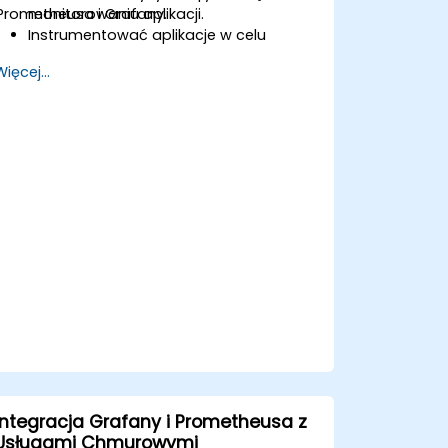
Prometheusa i Grafany.
monitorowaniu aplikacji.
Instrumentować aplikacje w celu
eksportowania niestandardowych
Więcej...
metryk dla Prometheusa.
Tworzyć i konfigurować pulpity
nawigacyjne w Grafanie do wizualizacji
niestandardowych metryk.
Stosować najlepsze praktyki
integrowania monitorowania w cyklu
życia rozwoju.
Integracja Grafany i Prometheusa z
Usługami Chmurowymi