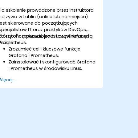
To szkolenie prowadzone przez instruktora
na żywo w Lublin (online lub na miejscu)
jest skierowane do początkujących
specjalistów IT oraz praktyków DevOps,
którzy chcą poznać podstawy Grafana i
Po zakończeniu szkolenia uczestnicy będą
Prometheus.
mogli:
Zrozumieć cel i kluczowe funkcje
Grafana i Prometheus.
Zainstalować i skonfigurować Grafana
i Prometheus w środowisku Linux.
Skonfigurować podstawowe źródła
Więcej...
danych i pulpity nawigacyjne w
Grafana.
Monitorować metryki systemowe i
wizualizować dane za pomocą
Prometheus.