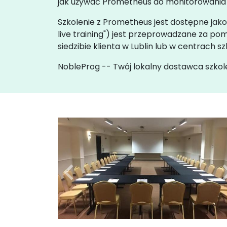
jak używać Prometheus do monitorowania z
Szkolenie z Prometheus jest dostępne jako "o
live training") jest przeprowadzane za p
siedzibie klienta w Lublin lub w centrach 
NobleProg -- Twój lokalny dostawca szkol