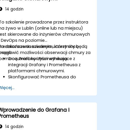
14 godzin
To szkolenie prowadzone przez instruktora
na żywo w Lublin (online lub na miejscu)
jest skierowane do inżynierów chmurowych
i DevOps na poziomie
średniozaawansowanym, którzy chcą
Po zakończeniu szkolenia uczestnicy będą
poprawić możliwości obserwacji chmury za
mogli:
pomocą Grafany i Prometheusa.
Zrozumieć korzyści wynikające z
integracji Grafany i Prometheusa z
platformami chmurowymi.
Skonfigurować Prometheusa do
monitorowania zasobów chmurowych.
Więcej...
Skonfigurować Grafanę do wizualizacji
metryk usług chmurowych.
Wykorzystać natywne narzędzia i
integracje chmurowe do
Wprowadzenie do Grafana i
monitorowania skalowalności.
Prometheus
14 godzin