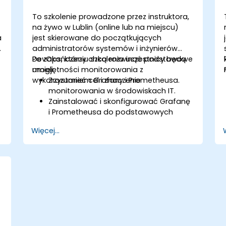
To szkolenie prowadzone przez instruktora,
na żywo w Lublin (online lub na miejscu)
a
jest skierowane do początkujących
administratorów systemów i inżynierów
DevOps, którzy chcą rozwinąć podstawowe
Po zakończeniu szkolenia uczestnicy będą
umiejętności monitorowania z
mogli:
wykorzystaniem Grafany i Prometheusa.
Zrozumieć cel i znaczenie
monitorowania w środowiskach IT.
Zainstalować i skonfigurować Grafanę
i Prometheusa do podstawowych
zadań monitorowania.
Więcej...
Tworzyć proste pulpity nawigacyjne i
alerty do wizualizacji wydajności
systemu.
Stosować najlepsze praktyki w
monitorowaniu dostępności i
wydajności systemu.