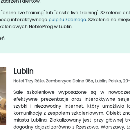
darzeń i alertów.
nline live training" lub "onsite live training". Szkolenie 
omocą interaktywnego
pulpitu zdalnego
. Szkolenie na mie
szkoleniowych NobleProg w Lublin.
eń
Lublin
Hotel Trzy Róże, Zemborzyce Dolne 96a, Lublin, Polska, 20
Sale szkoleniowe wyposażone są w nowoczesny
efektywne prezentacje oraz interaktywne sesje
szybki i niezawodny Internet, który umożliwia
komunikację z zespołem szkoleniowym. Obiekt znaj
miasta Lublina. Zlokalizowany jest przy głównej t
dogodny dojazd zarówno z Rzeszowa, Warszawy, Łodzi