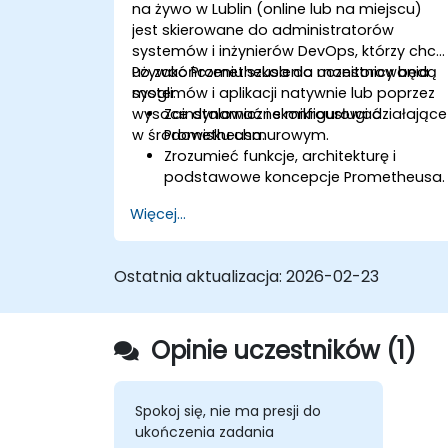
na żywo w Lublin (online lub na miejscu)
jest skierowane do administratorów
systemów i inżynierów DevOps, którzy chcą
używać Prometheusa do monitorowania
Po zakończeniu szkolenia uczestnicy będą
systemów i aplikacji natywnie lub poprzez
mogli:
wysoce dynamiczne mikrousługi działające
Zainstalować i skonfigurować
w środowisku chmurowym.
Prometheusa.
Zrozumieć funkcje, architekturę i
podstawowe koncepcje Prometheusa.
Nauczyć się, jak wykonywać zapytania
Więcej...
danych za pomocą PromQL.
Tworzyć wizualizacje i pulpity
nawigacyjne z użyciem Grafany.
Ostatnia aktualizacja:
2026-02-23
Konfigurować monitorowanie
systemów i reguły alertów.
Analizować i optymalizować
Opinie uczestników (1)
wydajność systemów i aplikacji.
Włączyć bezpieczną integrację z
zdalnymi punktami końcowymi i
istniejącymi systemami.
Spokoj się, nie ma presji do
ukończenia zadania