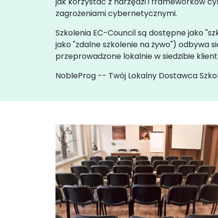
jak korzystać z narzędzi i frameworków c
zagrożeniami cybernetycznymi.
Szkolenia EC-Council są dostępne jako "szk
jako "zdalne szkolenie na żywo") odbywa
przeprowadzone lokalnie w siedzibie kli
NobleProg -- Twój Lokalny Dostawca Szko