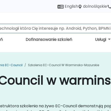
dolnośląskie
English
eń
Dofinansowanie szkoleń
Usługi
nia EC-Council
Szkolenia EC-Council W Warminsko-Mazurskie
-Council w warmin
instruktora szkolenia na żywo EC-Council demonstrują po