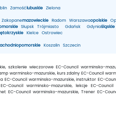
lin
Zamość
lubuskie
Zielona
Zakopane
mazowieckie
Radom
Warszawa
opolskie
Op
omorskie
Słupsk
Trójmiasto
Gdańsk
Gdynia
śląskie
iętokrzyskie
Kielce
Ostrowiec
zachodniopomorskie
Koszalin
Szczecin
kie, szkolenie wieczorowe EC-Council warminsko-mazu
amp warminsko-mazurskie, kurs zdalny EC-Council warmi
a EC-Council warminsko-mazurskie, instruktor EC-Counc
EC-Council warminsko-mazurskie, lekcje EC-Council
net EC-Council warminsko-mazurskie, Trener EC-Counc