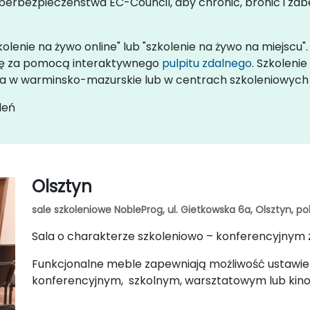
yberbezpieczeństwa EC-Council, aby chronić, bronić i za
olenie na żywo online" lub "szkolenie na żywo na miejscu"
 się za pomocą interaktywnego
pulpitu zdalnego
. Szkoleni
enta w warminsko-mazurskie lub w centrach szkoleniowyc
leń
Olsztyn
sale szkoleniowe NobleProg, ul. Gietkowska 6a, Olsztyn, po
Sala o charakterze szkoleniowo – konferencyjnym
Funkcjonalne meble zapewniają możliwość ustawien
konferencyjnym, szkolnym, warsztatowym lub kinow