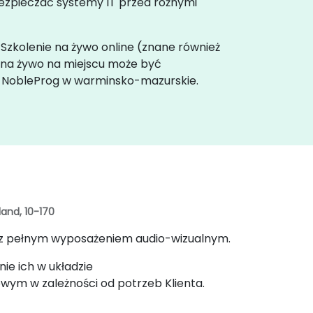
bezpieczać systemy IT przed różnymi
. Szkolenie na żywo online (znane również
e na żywo na miejscu może być
h NobleProg w warminsko-mazurskie.
land, 10-170
 z pełnym wyposażeniem audio-wizualnym.
ie ich w układzie
ym w zależności od potrzeb Klienta.