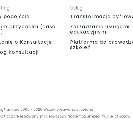
ting
Usługi
e podejście
Transformacja cyfrow
ium przypadku (case
Zarządzanie usługami
y)
edukacyjnymi
Platforma do prowadz
anie o Konsultacje
szkoleń
og Konsultacji
og® Limited 2005 -
2026
Wszelkie Prawa Zastrzeżone
g® to zarejestrowany znak towarowy NobleProg Limited i/lub jej afiliatów.