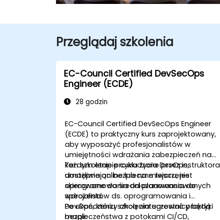
Przeglądaj szkolenia
EC-Council Certified DevSecOps
Engineer (ECDE)
28 godzin
EC-Council Certified DevSecOps Engineer
(ECDE) to praktyczny kurs zaprojektowany,
aby wyposażyć profesjonalistów w
umiejętności wdrażania zabezpieczeń na
każdym etapie cyklu życia DevOps,
Ten szkolenie prowadzone przez instruktora
umożliwiając bezpieczne tworzenie
dostępne online lub na miejscu, jest
oprogramowania od planowania do
skierowane do średniozaawansowanych
wdrożenia.
specjalistów ds. oprogramowania i
DevOps, którzy chcą zintegrować praktyki
Po ukończeniu szkolenia uczestnicy będą
bezpieczeństwa z potokami CI/CD,
mogli: