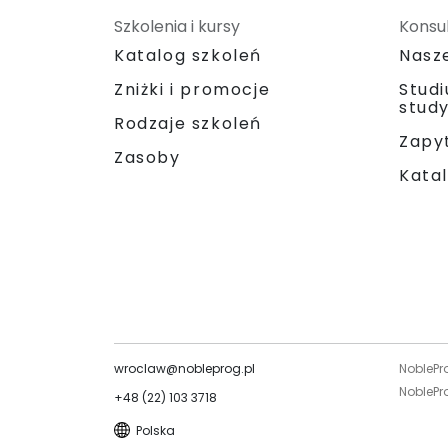
Szkolenia i kursy
Konsul
Katalog szkoleń
Nasz
Zniżki i promocje
Stud
stud
Rodzaje szkoleń
Zapyt
Zasoby
Katal
wroclaw@nobleprog.pl
NoblePr
NoblePro
+48 (22) 103 3718
Polska