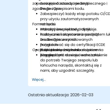
zapewniając dostarczanie bezpiecznego i
Zrozumieć zasady i praktyki
zgodnego z przepisami kodu.
DevSecOps.
Zabezpieczyć każdy etap potoku CI/C
przy użyciu zautomatyzowanych
Format kursu
narzędzi.
Wdrożyć bezpieczne praktyki
Interaktywne wykłady i dyskusje.
kodowania i skanowanie pod kątem lu
Praktyczne korzystanie z narzędzi
w zabezpieczeniach.
DevSecOps w symulowanych
Przygotować się do certyfikacji ECDE
potokach.
Opcje dostosowania kursu
dzięki praktycznym laboratoriom i
Prowadzone ćwiczenia skupione na
przeglądom.
bezpiecznym rozwoju i wdrażaniu.
Aby zamówić dostosowane szkolenie
do potrzeb Twojego zespołu lub
łańcucha narzędzi, skontaktuj się z
nami, aby uzgodnić szczegóły.
Więcej...
Ostatnia aktualizacja:
2026-02-03