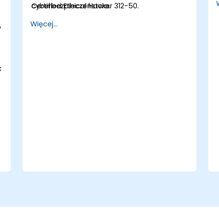
cyberbezpieczeństwa.
Certified Ethical Hacker 312-50.
Więcej...
D
k