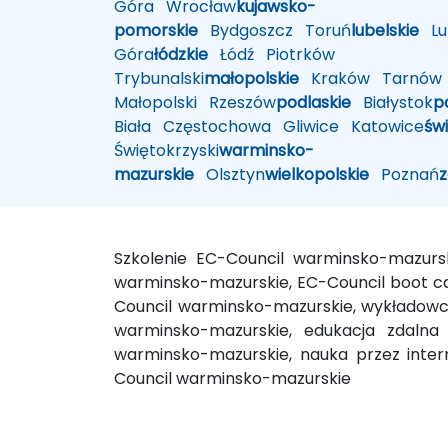
Góra
Wrocław
kujawsko-
pomorskie
Bydgoszcz
Toruń
lubelskie
Lub
Góra
łódzkie
Łódź
Piotrków
Trybunalski
małopolskie
Kraków
Tarnów
Małopolski
Rzeszów
podlaskie
Białystok
p
Biała
Częstochowa
Gliwice
Katowice
św
Świętokrzyski
warminsko-
mazurskie
Olsztyn
wielkopolskie
Poznań
Szkolenie EC-Council warminsko-mazurs
warminsko-mazurskie, EC-Council boot c
Council warminsko-mazurskie, wykładowc
warminsko-mazurskie, edukacja zdalna 
warminsko-mazurskie, nauka przez inter
Council warminsko-mazurskie