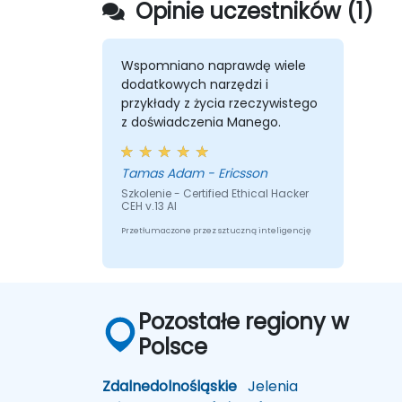
Opinie uczestników (1)
Wspomniano naprawdę wiele
dodatkowych narzędzi i
przykłady z życia rzeczywistego
z doświadczenia Manego.
Tamas Adam - Ericsson
Szkolenie - Certified Ethical Hacker
CEH v.13 AI
Przetłumaczone przez sztuczną inteligencję
Pozostałe regiony w
Polsce
Zdalne
dolnośląskie
Jelenia