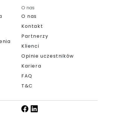
O nas
a
O nas
Kontakt
Partnerzy
enia
Klienci
Opinie uczestników
Kariera
FAQ
T&C