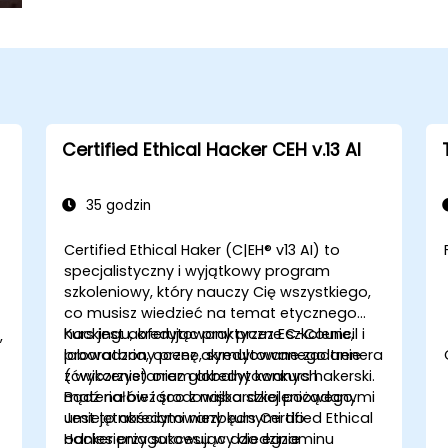
Certified Ethical Hacker CEH v.13 AI
35 godzin
Certified Ethical Haker (C|EH® v13 AI) to
specjalistyczny i wyjątkowy program
szkoleniowy, który nauczy Cię wszystkiego,
co musisz wiedzieć na temat etycznego
hackingu, oferując praktyczne szkolenie,
Kurs jest akredytowany przez EC-Council i
,
laboratoria, ocenę, symulowane zadanie
prowadzony przez akredytowanego trenera
(ćwiczenie) oraz globalny konkurs hakerski.
z wykorzystaniem akredytowanych
Bądź na bieżąco z najbardziej pożądanymi
materiałów i środowiska szkoleniowego.
umiejętnościami niezbędnymi do
Jest to akredytowany kurs Certified Ethical
odniesienia sukcesu w dziedzinie
Hacker przygotowujący do egzaminu