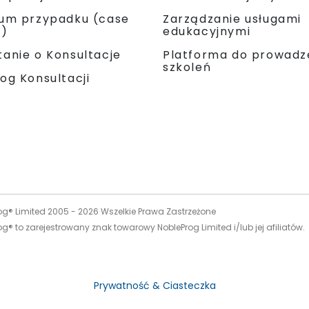
ium przypadku (case
Zarządzanie usługami
y)
edukacyjnymi
Platforma do prowadz
anie o Konsultacje
szkoleń
og Konsultacji
og® Limited 2005 -
2026
Wszelkie Prawa Zastrzeżone
g® to zarejestrowany znak towarowy NobleProg Limited i/lub jej afiliatów.
Prywatność & Ciasteczka