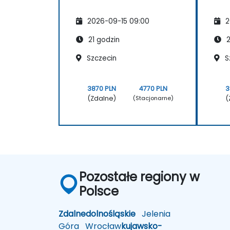
2026-09-15 09:00
2
21 godzin
2
Szczecin
S
3870 PLN
4770 PLN
3
(Zdalne)
(
(Stacjonarne)
Pozostałe regiony w
Polsce
Zdalne
dolnośląskie
Jelenia
Góra
Wrocław
kujawsko-