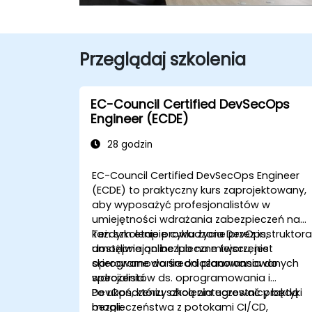
Przeglądaj szkolenia
EC-Council Certified DevSecOps
Engineer (ECDE)
28 godzin
EC-Council Certified DevSecOps Engineer
(ECDE) to praktyczny kurs zaprojektowany,
aby wyposażyć profesjonalistów w
umiejętności wdrażania zabezpieczeń na
każdym etapie cyklu życia DevOps,
Ten szkolenie prowadzone przez instruktora
umożliwiając bezpieczne tworzenie
dostępne online lub na miejscu, jest
oprogramowania od planowania do
skierowane do średniozaawansowanych
wdrożenia.
specjalistów ds. oprogramowania i
DevOps, którzy chcą zintegrować praktyki
Po ukończeniu szkolenia uczestnicy będą
bezpieczeństwa z potokami CI/CD,
mogli: