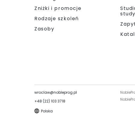
Zniżki i promocje
Stud
stud
Rodzaje szkoleń
Zapyt
Zasoby
Katal
wroclaw@nobleprog.pl
NoblePr
NoblePro
+48 (22) 103 3718
Polska