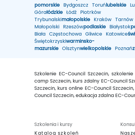
pomorskie
Bydgoszcz
Toruń
lubelskie
Lub
Góra
łódzkie
Łódź
Piotrków
Trybunalski
małopolskie
Kraków
Tarnów
Małopolski
Rzeszów
podlaskie
Białystok
p
Biała
Częstochowa
Gliwice
Katowice
św
Świętokrzyski
warminsko-
mazurskie
Olsztyn
wielkopolskie
Poznań
Szkolenie EC-Council Szczecin, szkolen
camp Szczecin, kurs zdalny EC-Council Szc
Szczecin, kurs online EC-Council Szczecin
Council Szczecin, edukacja zdalna EC-Coun
Szkolenia i kursy
Konsul
Katalog szkoleń
Nasz