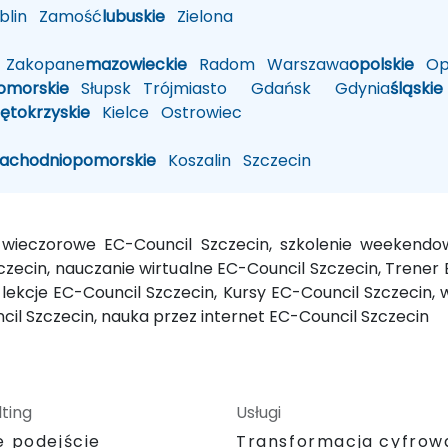
lin
Zamość
lubuskie
Zielona
Zakopane
mazowieckie
Radom
Warszawa
opolskie
Op
omorskie
Słupsk
Trójmiasto
Gdańsk
Gdynia
śląskie
iętokrzyskie
Kielce
Ostrowiec
zachodniopomorskie
Koszalin
Szczecin
ie wieczorowe EC-Council Szczecin, szkolenie weekendo
zecin, nauczanie wirtualne EC-Council Szczecin, Trener 
, lekcje EC-Council Szczecin, Kursy EC-Council Szczecin
cil Szczecin, nauka przez internet EC-Council Szczecin
ting
Usługi
e podejście
Transformacja cyfrow