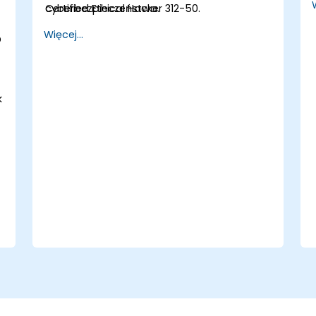
cyberbezpieczeństwa.
Certified Ethical Hacker 312-50.
Więcej...
D
k