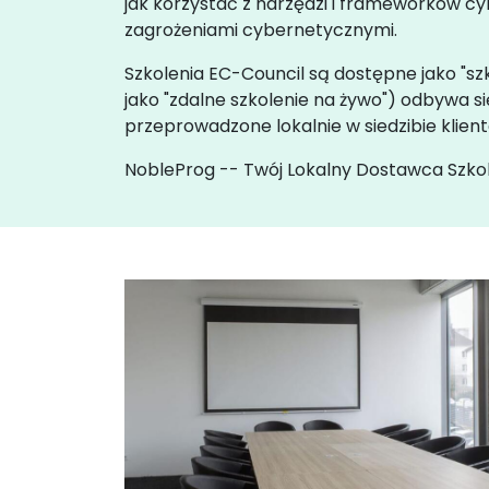
jak korzystać z narzędzi i frameworków c
zagrożeniami cybernetycznymi.
Szkolenia EC-Council są dostępne jako "szk
jako "zdalne szkolenie na żywo") odbywa
przeprowadzone lokalnie w siedzibie klien
NobleProg -- Twój Lokalny Dostawca Szko