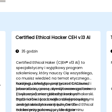
Certified Ethical Hacker CEH v.13 AI
35 godzin
Certified Ethical Haker (C|EH® v13 AI) to
specjalistyczny i wyjątkowy program
szkoleniowy, który nauczy Cię wszystkiego,
co musisz wiedzieć na temat etycznego
hackingu, oferując praktyczne szkolenie,
Kurs jest akredytowany przez EC-Council i
,
laboratoria, ocenę, symulowane zadanie
prowadzony przez akredytowanego trenera
(ćwiczenie) oraz globalny konkurs hakerski.
z wykorzystaniem akredytowanych
Bądź na bieżąco z najbardziej pożądanymi
materiałów i środowiska szkoleniowego.
umiejętnościami niezbędnymi do
Jest to akredytowany kurs Certified Ethical
odniesienia sukcesu w dziedzinie
Hacker przygotowujący do egzaminu