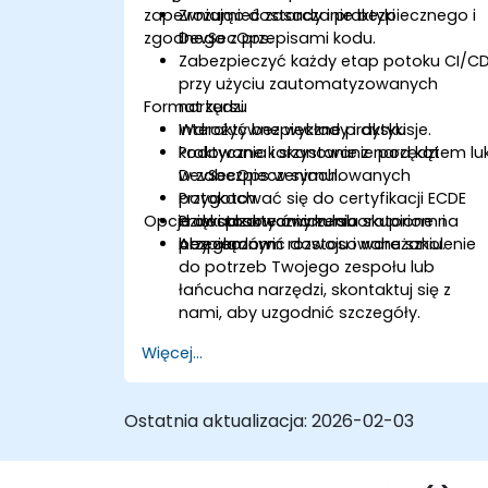
zapewniając dostarczanie bezpiecznego i
Zrozumieć zasady i praktyki
zgodnego z przepisami kodu.
DevSecOps.
Zabezpieczyć każdy etap potoku CI/C
przy użyciu zautomatyzowanych
Format kursu
narzędzi.
Wdrożyć bezpieczne praktyki
Interaktywne wykłady i dyskusje.
kodowania i skanowanie pod kątem lu
Praktyczne korzystanie z narzędzi
w zabezpieczeniach.
DevSecOps w symulowanych
Przygotować się do certyfikacji ECDE
potokach.
Opcje dostosowania kursu
dzięki praktycznym laboratoriom i
Prowadzone ćwiczenia skupione na
przeglądom.
bezpiecznym rozwoju i wdrażaniu.
Aby zamówić dostosowane szkolenie
do potrzeb Twojego zespołu lub
łańcucha narzędzi, skontaktuj się z
nami, aby uzgodnić szczegóły.
Więcej...
Ostatnia aktualizacja:
2026-02-03