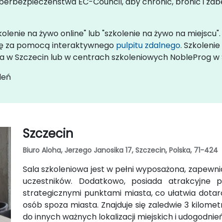
yberbezpieczeństwa EC-Council, aby chronić, bronić i za
olenie na żywo online" lub "szkolenie na żywo na miejscu"
 się za pomocą interaktywnego
pulpitu zdalnego
. Szkoleni
ta w Szczecin lub w centrach szkoleniowych NobleProg w 
leń
Szczecin
Biuro Aloha, Jerzego Janosika 17, Szczecin, Polska, 71-424
Sala szkoleniowa jest w pełni wyposażona, zapewni
uczestników. Dodatkowo, posiada atrakcyjne p
strategicznymi punktami miasta, co ułatwia dotarc
osób spoza miasta. Znajduje się zaledwie 3 kilome
do innych ważnych lokalizacji miejskich i udogodnień