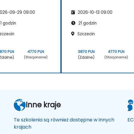
026-09-29 09:00
2026-10-13 09:00
1 godzin
21 godzin
zczecin
Szczecin
870 PLN
4770 PLN
3870 PLN
4770 PLN
Zdalne)
(Zdalne)
(Stacjonarne)
(Stacjonarne)
Inne kraje
Te szkolenia są również dostępne w innych
EC
krajach