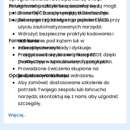
zintegrować praktyki bezpieczeństwa z
Po ukończeniu szkolenia uczestnicy będą mogli:
potokami CI/CD, zapewniając dostarczanie
Zrozumieć zasady i praktyki DevSecOps.
bezpiecznego i zgodnego z przepisami kodu.
Zabezpieczyć każdy etap potoku CI/CD przy
użyciu zautomatyzowanych narzędzi.
Wdrożyć bezpieczne praktyki kodowania i
Format kursu
skanowanie pod kątem luk w
zabezpieczeniach.
Interaktywne wykłady i dyskusje.
Przygotować się do certyfikacji ECDE dzięki
Praktyczne korzystanie z narzędzi
praktycznym laboratoriom i przeglądom.
DevSecOps w symulowanych potokach.
Prowadzone ćwiczenia skupione na
Opcje dostosowania kursu
bezpiecznym rozwoju i wdrażaniu.
Aby zamówić dostosowane szkolenie do
potrzeb Twojego zespołu lub łańcucha
narzędzi, skontaktuj się z nami, aby uzgodnić
szczegóły.
Więcej...