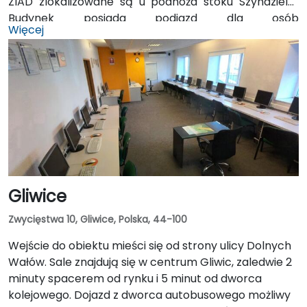
ZIAD zlokalizowane są u podnóża stoku Szyndzielni.
Budynek posiada podjazd dla osób
Więcej
niepełnosprawnych. Z dworca PKS należy
skierować się na przystanek Warszawska Dworzec, w
kierunku na północ (po tej samej stronie co dworzec
PKS). Autobus nr 8 w kierunku Szyndzielnia jedzie około
22 minut (9 przystanków). Przystankiem docelowym
jest Armii Krajowej ZIAD, który znajduję się 400
metrów od sali szkoleniowej ZIAD. W ten sam sposób
można dostać się do ZIAD z dworca PKP Bielsko Biała
Główna.
Gliwice
Zwycięstwa 10, Gliwice, Polska, 44-100
Wejście do obiektu mieści się od strony ulicy Dolnych
Wałów. Sale znajdują się w centrum Gliwic, zaledwie 2
minuty spacerem od rynku i 5 minut od dworca
kolejowego. Dojazd z dworca autobusowego możliwy