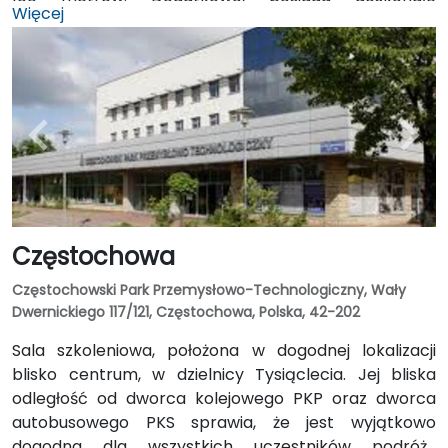
Więcej
połączenie z trasą wylotową w kierunku autostrady
A4 Kraków - Wrocław oraz lotniskiem w Pyrzowicach,
co czyni obiekt idealnym miejscem dla uczestników
przybywających z różnych stron Polski jak i z
zagranicy.
Częstochowa
Częstochowski Park Przemysłowo-Technologiczny, Wały
Dwernickiego 117/121, Częstochowa, Polska, 42-202
Sala szkoleniowa, położona w dogodnej lokalizacji
blisko centrum, w dzielnicy Tysiąclecia. Jej bliska
odległość od dworca kolejowego PKP oraz dworca
autobusowego PKS sprawia, że jest wyjątkowo
dogodna dla wszystkich uczestników podróży