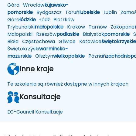
Góra
Wrocław
kujawsko-
pomorskie
Bydgoszcz
Toruń
lubelskie
Lublin
Zamoś
Góra
łódzkie
Łódź
Piotrków
Trybunalski
małopolskie
Kraków
Tarnów
Zakopane
Małopolski
Rzeszów
podlaskie
Białystok
pomorskie
Sł
Biała
Częstochowa
Gliwice
Katowice
świętokrzyskie
Świętokrzyski
warminsko-
mazurskie
Olsztyn
wielkopolskie
Poznań
zachodniop
Inne kraje
Te szkolenia są również dostępne w innych krajach
Konsultacje
EC-Council Konsultacje