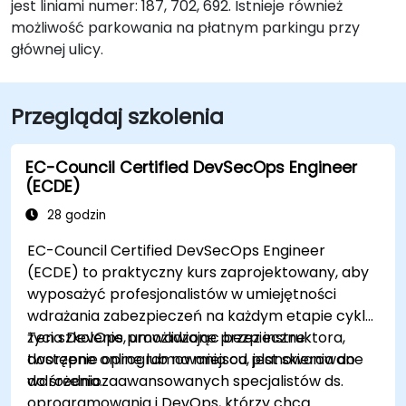
jest liniami numer: 187, 702, 692. Istnieje również
możliwość parkowania na płatnym parkingu przy
głównej ulicy.
Przeglądaj szkolenia
EC-Council Certified DevSecOps Engineer
(ECDE)
28 godzin
EC-Council Certified DevSecOps Engineer
(ECDE) to praktyczny kurs zaprojektowany, aby
wyposażyć profesjonalistów w umiejętności
wdrażania zabezpieczeń na każdym etapie cyklu
życia DevOps, umożliwiając bezpieczne
Ten szkolenie prowadzone przez instruktora,
tworzenie oprogramowania od planowania do
dostępne online lub na miejscu, jest skierowane
wdrożenia.
do średniozaawansowanych specjalistów ds.
oprogramowania i DevOps, którzy chcą