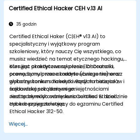
Certified Ethical Hacker CEH v.13 AI
35 godzin
Certified Ethical Haker (C|EH® v13 AI) to
specjalistyczny i wyjątkowy program
szkoleniowy, który nauczy Cię wszystkiego, co
musisz wiedzieć na temat etycznego hackingu,
oferując praktyczne szkolenie, laboratoria,
Kurs jest akredytowany przez EC-Council i
ocenę, symulowane zadanie (ćwiczenie) oraz
prowadzony przez akredytowanego trenera z
globalny konkurs hakerski. Bądź na bieżąco z
wykorzystaniem akredytowanych materiałów i
najbardziej pożądanymi umiejętnościami
środowiska szkoleniowego.
niezbędnymi do odniesienia sukcesu w dziedzinie
Jest to akredytowany kurs Certified Ethical
cyberbezpieczeństwa.
Hacker przygotowujący do egzaminu Certified
Ethical Hacker 312-50.
Więcej...