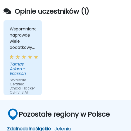
Opinie uczestników (1)
Wspomniano
naprawdę
wiele
dodatkowych
narzędzi i
przykłady z
Tamas
życia
Adam -
rzeczywistego
Ericsson
z
Szkolenie -
doświadczenia
Certified
Ethical Hacker
Manego.
CEH v.13 AI
Przetłumaczone
przez sztuczną
Pozostałe regiony w Polsce
inteligencję
Zdalne
dolnośląskie
Jelenia