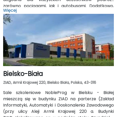
zarówno pociągami, jak i autobusami. Dodatkowo,
Więcej
sala wyposażona jest w klimatyzację, internet Wi-Fi,
projektor, ekran wbudowany, flipchart oraz mikser
audio, co zapewnia sprzyjające warunki do
efektywnego prowadzenia szkolenia oraz komfort
uczestników.
Bielsko-Biała
ZIAD, Armii Krajowej 220, Bielsko Biała, Polska, 43-316
Sale szkoleniowe NobleProg w Bielsku - Białej
mieszczą się w budynku ZIAD na parterze (Zakład
Informatyki, Automatyki i Doskonalenia Zawodowego
(przy ulicy Aleji Armii Krajowej 220 a. Budynki