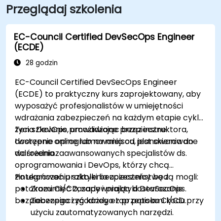
Przeglądaj szkolenia
EC-Council Certified DevSecOps Engineer
(ECDE)
28 godzin
EC-Council Certified DevSecOps Engineer
(ECDE) to praktyczny kurs zaprojektowany, aby
wyposażyć profesjonalistów w umiejętności
wdrażania zabezpieczeń na każdym etapie cyklu
życia DevOps, umożliwiając bezpieczne
Ten szkolenie prowadzone przez instruktora,
tworzenie oprogramowania od planowania do
dostępne online lub na miejscu, jest skierowane
wdrożenia.
do średniozaawansowanych specjalistów ds.
oprogramowania i DevOps, którzy chcą
zintegrować praktyki bezpieczeństwa z
Po ukończeniu szkolenia uczestnicy będą mogli:
potokami CI/CD, zapewniając dostarczanie
Zrozumieć zasady i praktyki DevSecOps.
bezpiecznego i zgodnego z przepisami kodu.
Zabezpieczyć każdy etap potoku CI/CD przy
użyciu zautomatyzowanych narzędzi.