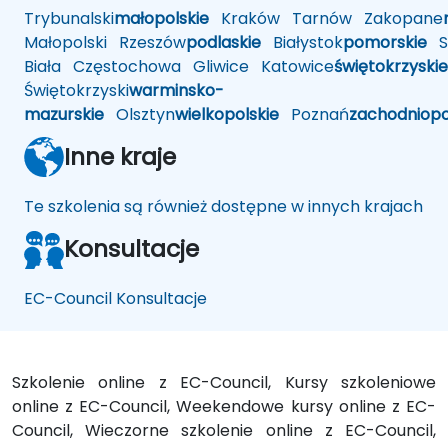
Trybunalski
małopolskie
Kraków
Tarnów
Zakopane
Małopolski
Rzeszów
podlaskie
Białystok
pomorskie
Sł
Biała
Częstochowa
Gliwice
Katowice
świętokrzyskie
Świętokrzyski
warminsko-
mazurskie
Olsztyn
wielkopolskie
Poznań
zachodniop
Inne kraje
Te szkolenia są również dostępne w innych krajach
Konsultacje
EC-Council Konsultacje
Szkolenie online z EC-Council, Kursy szkoleniowe
online z EC-Council, Weekendowe kursy online z EC-
Council, Wieczorne szkolenie online z EC-Council,