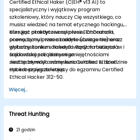
Certified Ethical Haker (C|EH® v13 AI) to
specjalistyczny i wyjątkowy program
szkoleniowy, który nauczy Cię wszystkiego, co
musisz wiedzieć na temat etycznego hackingu,
oferując praktyczne szkolenie, laboratoria,
Kurs jest akredytowany przez EC-Council i
ocenę, symulowane zadanie (ćwiczenie) oraz
prowadzony przez akredytowanego trenera z
globalny konkurs hakerski. Bądź na bieżąco z
wykorzystaniem akredytowanych materiałów i
najbardziej pożądanymi umiejętnościami
środowiska szkoleniowego.
niezbędnymi do odniesienia sukcesu w dziedzinie
Jest to akredytowany kurs Certified Ethical
cyberbezpieczeństwa.
Hacker przygotowujący do egzaminu Certified
Ethical Hacker 312-50.
Więcej...
Threat Hunting
21 godzin