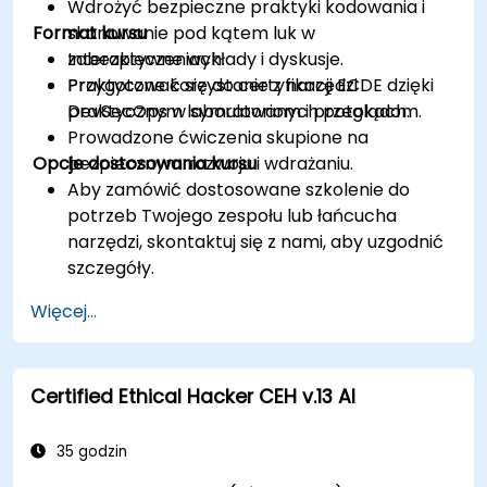
Wdrożyć bezpieczne praktyki kodowania i
Format kursu
skanowanie pod kątem luk w
zabezpieczeniach.
Interaktywne wykłady i dyskusje.
Przygotować się do certyfikacji ECDE dzięki
Praktyczne korzystanie z narzędzi
praktycznym laboratoriom i przeglądom.
DevSecOps w symulowanych potokach.
Prowadzone ćwiczenia skupione na
Opcje dostosowania kursu
bezpiecznym rozwoju i wdrażaniu.
Aby zamówić dostosowane szkolenie do
potrzeb Twojego zespołu lub łańcucha
narzędzi, skontaktuj się z nami, aby uzgodnić
szczegóły.
Więcej...
Certified Ethical Hacker CEH v.13 AI
35 godzin