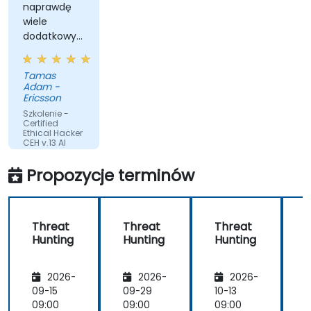
naprawdę
wiele
dodatkowych
narzędzi i
przykłady z
Tamas
życia
Adam -
rzeczywistego
Ericsson
z
Szkolenie -
doświadczenia
Certified
Ethical Hacker
Manego.
CEH v.13 AI
Przetłumaczone
Propozycje terminów
przez sztuczną
inteligencję
Threat
Threat
Threat
Hunting
Hunting
Hunting
C
2026-
2026-
2026-
09-15
09-29
10-13
1
09:00
09:00
09:00
0