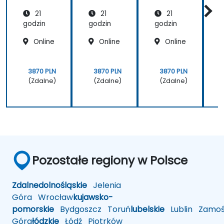
r
21
21
21
godzin
godzin
godzin
g
Online
Online
Online
3870 PLN
3870 PLN
3870 PLN
(Zdalne)
(Zdalne)
(Zdalne)
Pozostałe regiony w Polsce
Zdalne
dolnośląskie
Jelenia
Góra
Wrocław
kujawsko-
pomorskie
Bydgoszcz
Toruń
lubelskie
Lublin
Zamoś
Góra
łódzkie
Łódź
Piotrków