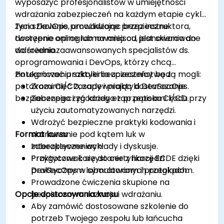
wyposażyć profesjonalistów w umiejętności
wdrażania zabezpieczeń na każdym etapie cyklu
życia DevOps, umożliwiając bezpieczne
Ten szkolenie prowadzone przez instruktora,
tworzenie oprogramowania od planowania do
dostępne online lub na miejscu, jest skierowane
wdrożenia.
do średniozaawansowanych specjalistów ds.
oprogramowania i DevOps, którzy chcą
zintegrować praktyki bezpieczeństwa z
Po ukończeniu szkolenia uczestnicy będą mogli:
potokami CI/CD, zapewniając dostarczanie
Zrozumieć zasady i praktyki DevSecOps.
bezpiecznego i zgodnego z przepisami kodu.
Zabezpieczyć każdy etap potoku CI/CD przy
użyciu zautomatyzowanych narzędzi.
Wdrożyć bezpieczne praktyki kodowania i
Format kursu
skanowanie pod kątem luk w
zabezpieczeniach.
Interaktywne wykłady i dyskusje.
Przygotować się do certyfikacji ECDE dzięki
Praktyczne korzystanie z narzędzi
praktycznym laboratoriom i przeglądom.
DevSecOps w symulowanych potokach.
Prowadzone ćwiczenia skupione na
Opcje dostosowania kursu
bezpiecznym rozwoju i wdrażaniu.
Aby zamówić dostosowane szkolenie do
potrzeb Twojego zespołu lub łańcucha