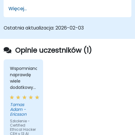
Więcej...
Ostatnia aktualizacja:
2026-02-03
Opinie uczestników (1)
Wspomniano
naprawdę
wiele
dodatkowych
narzędzi i
przykłady z
Tamas
życia
Adam -
rzeczywistego
Ericsson
z
Szkolenie -
doświadczenia
Certified
Ethical Hacker
Manego.
CEH v.13 AI