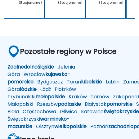
(Stacjonarne)
(Stacjonarne)
(Stacjonarne)
Pozostałe regiony w Polsce
Zdalne
dolnośląskie
Jelenia
Góra
Wrocław
kujawsko-
pomorskie
Bydgoszcz
Toruń
lubelskie
Lublin
Zamoś
Góra
łódzkie
Łódź
Piotrków
Trybunalski
małopolskie
Kraków
Tarnów
Zakopane
Małopolski
Rzeszów
podlaskie
Białystok
pomorskie
Sł
Biała
Częstochowa
Gliwice
Katowice
świętokrzyskie
Świętokrzyski
warminsko-
mazurskie
Olsztyn
wielkopolskie
Poznań
zachodniop