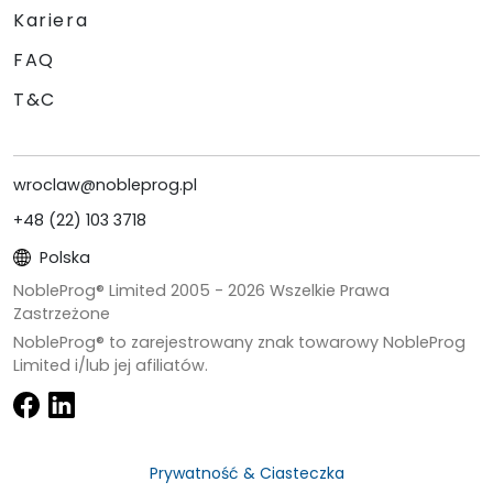
Kariera
FAQ
T&C
wroclaw@nobleprog.pl
+48 (22) 103 3718
Polska
NobleProg® Limited 2005 -
2026
Wszelkie Prawa
Zastrzeżone
NobleProg® to zarejestrowany znak towarowy NobleProg
Limited i/lub jej afiliatów.
Prywatność & Ciasteczka