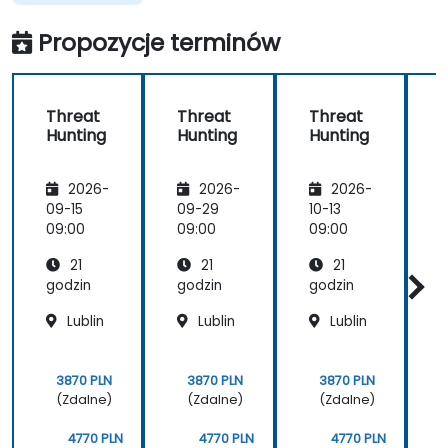
Przetłumaczone
Propozycje terminów
przez sztuczną
inteligencję
Threat
Threat
Threat
Hunting
Hunting
Hunting
C
2026-
2026-
2026-
09-15
09-29
10-13
1
09:00
09:00
09:00
0
r
21
21
21
godzin
godzin
godzin
g
Lublin
Lublin
Lublin
3870 PLN
3870 PLN
3870 PLN
(Zdalne)
(Zdalne)
(Zdalne)
4770 PLN
4770 PLN
4770 PLN