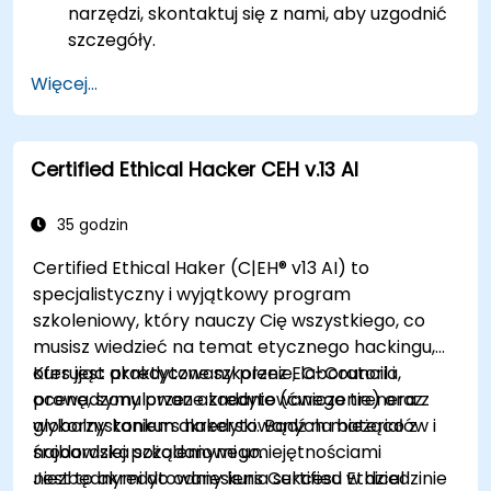
narzędzi, skontaktuj się z nami, aby uzgodnić
szczegóły.
Więcej...
Certified Ethical Hacker CEH v.13 AI
35 godzin
Certified Ethical Haker (C|EH® v13 AI) to
specjalistyczny i wyjątkowy program
szkoleniowy, który nauczy Cię wszystkiego, co
musisz wiedzieć na temat etycznego hackingu,
oferując praktyczne szkolenie, laboratoria,
Kurs jest akredytowany przez EC-Council i
ocenę, symulowane zadanie (ćwiczenie) oraz
prowadzony przez akredytowanego trenera z
globalny konkurs hakerski. Bądź na bieżąco z
wykorzystaniem akredytowanych materiałów i
najbardziej pożądanymi umiejętnościami
środowiska szkoleniowego.
niezbędnymi do odniesienia sukcesu w dziedzinie
Jest to akredytowany kurs Certified Ethical