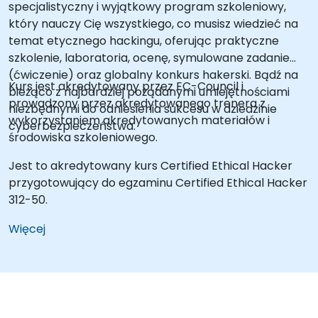
specjalistyczny i wyjątkowy program szkoleniowy,
który nauczy Cię wszystkiego, co musisz wiedzieć na
temat etycznego hackingu, oferując praktyczne
szkolenie, laboratoria, ocenę, symulowane zadanie
(ćwiczenie) oraz globalny konkurs hakerski. Bądź na
Kurs jest akredytowany przez EC-Council i
bieżąco z najbardziej pożądanymi umiejętnościami
prowadzony przez akredytowanego trenera z
niezbędnymi do odniesienia sukcesu w dziedzinie
wykorzystaniem akredytowanych materiałów i
cyberbezpieczeństwa.
środowiska szkoleniowego.
Jest to akredytowany kurs Certified Ethical Hacker
przygotowujący do egzaminu Certified Ethical Hacker
312-50.
Więcej