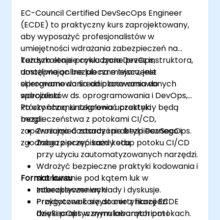
EC-Council Certified DevSecOps Engineer
(ECDE) to praktyczny kurs zaprojektowany,
aby wyposażyć profesjonalistów w
umiejętności wdrażania zabezpieczeń na
każdym etapie cyklu życia DevOps,
Ten szkolenie prowadzone przez instruktora,
umożliwiając bezpieczne tworzenie
dostępne online lub na miejscu, jest
oprogramowania od planowania do
skierowane do średniozaawansowanych
wdrożenia.
specjalistów ds. oprogramowania i DevOps,
którzy chcą zintegrować praktyki
Po ukończeniu szkolenia uczestnicy będą
bezpieczeństwa z potokami CI/CD,
mogli:
zapewniając dostarczanie bezpiecznego i
Zrozumieć zasady i praktyki DevSecOps.
zgodnego z przepisami kodu.
Zabezpieczyć każdy etap potoku CI/CD
przy użyciu zautomatyzowanych narzędzi.
Wdrożyć bezpieczne praktyki kodowania i
Format kursu
skanowanie pod kątem luk w
zabezpieczeniach.
Interaktywne wykłady i dyskusje.
Przygotować się do certyfikacji ECDE
Praktyczne korzystanie z narzędzi
dzięki praktycznym laboratoriom i
DevSecOps w symulowanych potokach.