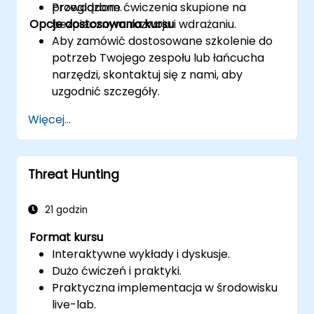
przeglądom.
Prowadzone ćwiczenia skupione na
Opcje dostosowania kursu
bezpiecznym rozwoju i wdrażaniu.
Aby zamówić dostosowane szkolenie do
potrzeb Twojego zespołu lub łańcucha
narzędzi, skontaktuj się z nami, aby
uzgodnić szczegóły.
Więcej...
Threat Hunting
21 godzin
Format kursu
Interaktywne wykłady i dyskusje.
Dużo ćwiczeń i praktyki.
Praktyczna implementacja w środowisku
live-lab.