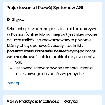
współpracy w miejscu pracy napędzanym
Projektowanie i Rozwój Systemów AGI
przez AI.
Przygotować pracowników do ról i
obowiązków wspieranych przez AGI.
21 godzin
Szkolenie prowadzone przez instruktora, na żywo
w Poznań (online lub na miejscu), jest skierowane
do uczestników na zaawansowanym poziomie,
którzy chcą opanować zasady i techniki
projektowania systemów AGI, od koncepcji do
Po zakończeniu szkolenia uczestnicy będą mogli:
wdrożenia.
Projektować solidne architektury systemów
AGI.
Stosować zaawansowane techniki uczenia
maszynowego do zadań związanych z
ogólną inteligencją.
Więcej...
Optymalizować systemy AGI pod kątem
wydajności i skalowalności.
Rozwiązywać kwestie etyczne i
AGI w Praktyce: Możliwości i Ryzyka
bezpieczeństwa w projektowaniu AGI.