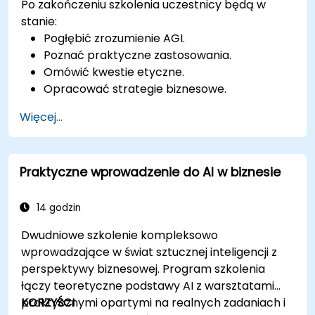
Po zakończeniu szkolenia uczestnicy będą w
stanie:
Pogłębić zrozumienie AGI.
Poznać praktyczne zastosowania.
Omówić kwestie etyczne.
Opracować strategie biznesowe.
Wzmocnić współpracę człowiek-maszyna.
Więcej...
Zachęcić do interaktywnego uczenia się.
Praktyczne wprowadzenie do AI w biznesie
14 godzin
Dwudniowe szkolenie kompleksowo
wprowadzające w świat sztucznej inteligencji z
perspektywy biznesowej. Program szkolenia
łączy teoretyczne podstawy AI z warsztatami
praktycznymi opartymi na realnych zadaniach i
KORZYŚCI