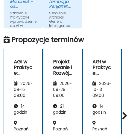
Marciniak -
Lembaga
pomogło mi
GE
Penjamin
„połączyć
Aerospace
Simpanan
Szkolenie -
Szkolenie -
Poland Sp. z
kropki”.
Praktyczne
Artificial
o.o.
wprowadzenie
General
do AI w
Intelligence
biznesie
(AGI) and
ChatGPT
Propozycje terminów
Przetłumaczone
Przetłumaczone
przez sztuczną
przez sztuczną
inteligencję
inteligencję
AGI w
Projekt
AGI w
Praktyc
owanie i
Praktyc
e:
Rozwój
e:
Możliwo
System
Możliwo
2026-
2026-
2026-
ści i
ów AGI
ści i
e
Ryzyka
Ryzyka
I
09-15
09-29
10-13
1
n
09:00
09:00
09:00
0
14
21
14
godzin
godzin
godzin
g
Poznań
Poznań
Poznań