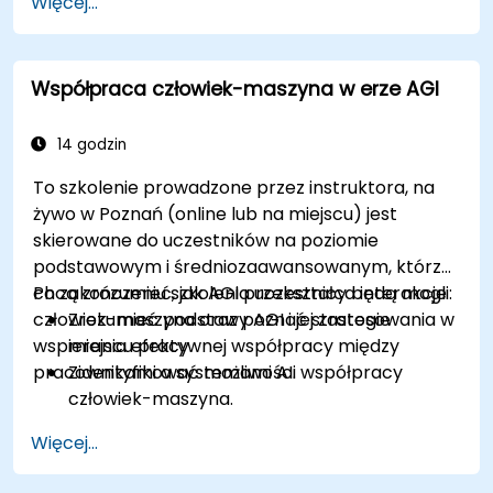
Więcej...
Oceniać różne frameworki architektur
kognitywnych dla AGI.
Współpraca człowiek-maszyna w erze AGI
14 godzin
To szkolenie prowadzone przez instruktora, na
żywo w Poznań (online lub na miejscu) jest
skierowane do uczestników na poziomie
podstawowym i średniozaawansowanym, którzy
chcą zrozumieć, jak AGI przekształca interakcje
Po zakończeniu szkolenia uczestnicy będą mogli:
człowiek-maszyna oraz poznać strategie
Zrozumieć podstawy AGI i jej zastosowania w
wspierania efektywnej współpracy między
miejscu pracy.
pracownikami a systemami AI.
Zidentyfikować możliwości współpracy
człowiek-maszyna.
Rozwiązywać wyzwania i ryzyka związane z
Więcej...
integracją AI.
Opracować strategie wspierania