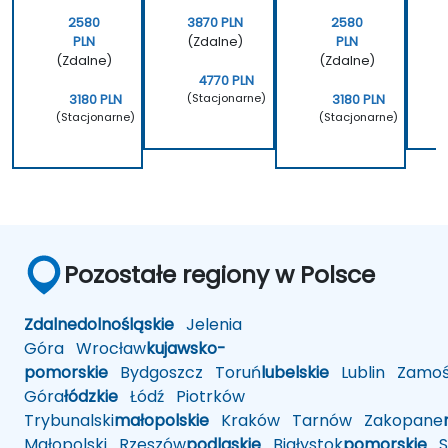
2580
3870 PLN
2580
PLN
(Zdalne)
PLN
(Zdalne)
(Zdalne)
4770 PLN
(Stacjonarne)
3180 PLN
3180 PLN
(Stacjonarne)
(Stacjonarne)
Pozostałe regiony w Polsce
Zdalne
dolnośląskie
Jelenia
Góra
Wrocław
kujawsko-
pomorskie
Bydgoszcz
Toruń
lubelskie
Lublin
Zamoś
Góra
łódzkie
Łódź
Piotrków
Trybunalski
małopolskie
Kraków
Tarnów
Zakopane
Małopolski
Rzeszów
podlaskie
Białystok
pomorskie
Sł