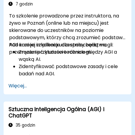
7 godzin
To szkolenie prowadzone przez instruktora, na
żywo w Poznań (online lub na miejscu) jest
skierowane do uczestników na poziomie
podstawowym, którzy chcą zrozumieć podstawy
AGI oraz jej implikacje dla społeczeństwa,
Pod koniec szkolenia uczestnicy będą mogli:
przemysłu i przyszłości technologii.
Zrozumieć kluczowe różnice między AGI a
wąską AI.
Zidentyfikować podstawowe zasady i cele
badań nad AGI.
Omówić społeczne i etyczne implikacje
Więcej...
rozwoju AGI.
Poznać potencjalne zastosowania i wyzwania
związane z systemami AGI.
Sztuczna Inteligencja Ogólna (AGI) i
ChatGPT
35 godzin