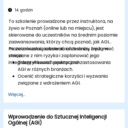
Efektywnie współpracować w
interdyscyplinarnych zespołach zajmujących
14 godzin
się rozwojem AGI.
To szkolenie prowadzone przez instruktora, na
żywo w Poznań (online lub na miejscu), jest
skierowane do uczestników na średnim poziomie
zaawansowania, którzy chcą poznać, jak AGI
może zrewolucjonizować ich branże, zrozumieć
Po zakończeniu szkolenia uczestnicy będą w
związane z nim ryzyka i zaplanować jego
stanie:
integrację w swoich operacjach.
Zidentyfikować praktyczne zastosowania
AGI w różnych branżach.
Ocenić strategiczne korzyści i wyzwania
związane z wdrożeniem AGI.
Przeanalizować kwestie etyczne i społeczne
Więcej...
skutki wdrożenia AGI.
Opracować strategie minimalizacji ryzyka
wdrażania rozwiązań AGI.
Wprowadzenie do Sztucznej Inteligencji
Zaplanować integrację AGI w operacjach
Ogólnej (AGI)
biznesowych.