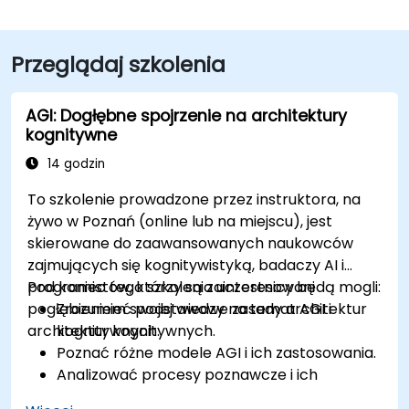
Przeglądaj szkolenia
AGI: Dogłębne spojrzenie na architektury
kognitywne
14 godzin
To szkolenie prowadzone przez instruktora, na
żywo w Poznań (online lub na miejscu), jest
skierowane do zaawansowanych naukowców
zajmujących się kognitywistyką, badaczy AI i
programistów, którzy są zainteresowani
Pod koniec tego szkolenia uczestnicy będą mogli:
pogłębieniem swojej wiedzy na temat AGI i
Zrozumieć podstawowe zasady architektur
architektur kognitywnych.
kognitywnych.
Poznać różne modele AGI i ich zastosowania.
Analizować procesy poznawcze i ich
integrację w systemach AI.