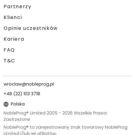
Partnerzy
Klienci
Opinie uczestników
Kariera
FAQ
T&C
wroclaw@nobleprog.pl
+48 (22) 103 3718
Polska
NobleProg® Limited 2005 -
2026
Wszelkie Prawa
Zastrzeżone
NobleProg® to zarejestrowany znak towarowy NobleProg
Limited i/lub jej afiliatów.