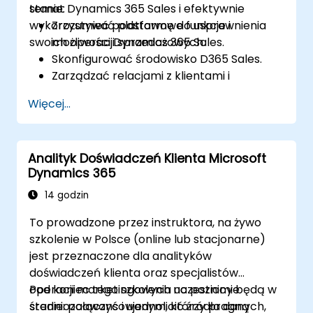
temat Dynamics 365 Sales i efektywnie
stanie:
wykorzystywać platformę do usprawnienia
Zrozumieć podstawowe funkcje i
swoich operacji sprzedażowych.
możliwości Dynamics 365 Sales.
Skonfigurować środowisko D365 Sales.
Zarządzać relacjami z klientami i
procesami sprzedaży za pomocą D365
Więcej...
Sales.
Wykorzystywać dane i analizy do
podejmowania decyzji sprzedażowych.
Analityk Doświadczeń Klienta Microsoft
Integrować Dynamics 365 Sales z innymi
Dynamics 365
aplikacjami Microsoft.
14 godzin
To prowadzone przez instruktora, na żywo
szkolenie w Polsce (online lub stacjonarne)
jest przeznaczone dla analityków
doświadczeń klienta oraz specjalistów
operacji marketingowych na poziomie
Pod koniec tego szkolenia uczestnicy będą w
średniozaawansowanym, którzy pragną
stanie: połączyć i ujednolicić źródła danych,