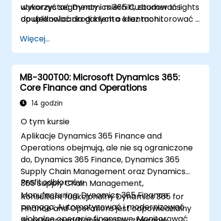
wykorzystać Dynamics 365 Customer Insights
utworzyć segmenty i mierniki, zbudować i
do ujednolicania danych o klientach i
opublikować drogi klienta oraz monitorować i
dostarczania ukierunkowanych, zgodnych z
analizować wyniki.
Więcej...
regulacjami dróg klienta.
MB-300T00: Microsoft Dynamics 365:
Core Finance and Operations
14 godzin
O tym kursie
Aplikacje Dynamics 365 Finance and
Operations obejmują, ale nie są ograniczone
do, Dynamics 365 Finance, Dynamics 365
Supply Chain Management oraz Dynamics
Profil odbiorców
365 Supply Chain Management,
Manufacturing. Dynamics 365 Finance
Konsultant funkcjonalny Dynamics 365 for
pomaga: Automatyzować i modernizować
Finance and Operations jest odpowiedzialny
globalne operacje finansowe. Monitorować
za przeprowadzanie analizy, zbieranie