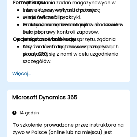
Format kursu
wykonywania zadań magazynowych w
czasie rzeczywistym za pomocą
Interaktywny wykład i dyskusja.
urządzeń mobilnych.
Wiele ćwiczeń i praktyki.
Wdrażać numerowanie palet i śledzenie w
Praktyczna implementacja w środowisku
celu poprawy kontroli zapasów.
live-lab.
Opcje dostosowania kursu
Integrować kalibrację sprzętu, żądania
testów i kontrolę jakości w przepływach
Aby zamówić dostosowane szkolenie,
pracy ERP.
skontaktuj się z nami w celu uzgodnienia
szczegółów.
Więcej...
Microsoft Dynamics 365
14 godzin
To szkolenie prowadzone przez instruktora na
żywo w Polsce (online lub na miejscu) jest