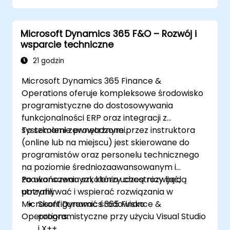
Microsoft Dynamics 365 F&O – Rozwój i
wsparcie techniczne
21 godzin
Microsoft Dynamics 365 Finance &
Operations oferuje kompleksowe środowisko
programistyczne do dostosowywania
funkcjonalności ERP oraz integracji z
systemami zewnętrznymi.
To szkolenie prowadzone przez instruktora
(online lub na miejscu) jest skierowane do
programistów oraz personelu technicznego
na poziomie średniozaawansowanym i
zaawansowanym, którzy chcą rozwijać,
Po ukończeniu szkolenia uczestnicy będą
utrzymywać i wspierać rozwiązania w
potrafili:
Microsoft Dynamics 365 Finance &
Skonfigurować środowisko
Operations.
programistyczne przy użyciu Visual Studio
i X++.