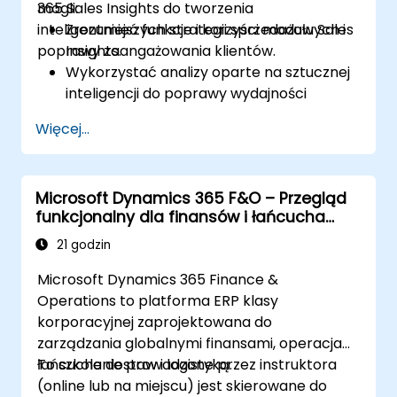
365 Sales Insights do tworzenia
mogli:
użytkowników (UAT) i plany testów
inteligentniejszych strategii sprzedażowych i
Zrozumieć funkcje i korzyści modułu Sales
Tworzyć i pracować z Business Process
poprawy zaangażowania klientów.
Insights.
Modeler (BPM)
Wykorzystać analizy oparte na sztucznej
Rozumieć, jak korzystać z wyszukiwania
inteligencji do poprawy wydajności
problemów
sprzedaży.
Więcej...
Dostosować i skonfigurować moduł do
konkretnych potrzeb biznesowych.
Wykorzystać analizy do oceny
Microsoft Dynamics 365 F&O – Przegląd
potencjalnych klientów, monitorowania
funkcjonalny dla finansów i łańcucha
relacji i zarządzania pipeline’em.
dostaw
Zintegrować Sales Insights z innymi
21 godzin
modułami Dynamics 365 oraz narzędziami
Microsoft Dynamics 365 Finance &
innych firm.
Operations to platforma ERP klasy
korporacyjnej zaprojektowana do
zarządzania globalnymi finansami, operacjami
łańcucha dostaw i logistyką.
To szkolenie prowadzone przez instruktora
(online lub na miejscu) jest skierowane do