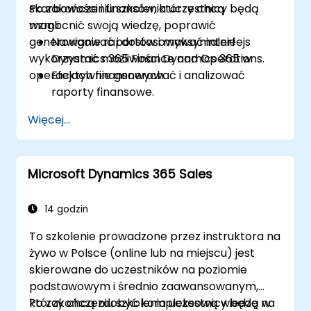
skarbowości i finansów, którzy chcą
Po zakończeniu szkolenia uczestnicy będą
wzmocnić swoją wiedzę, poprawić
mogli:
generowanie raportów i maksymalnie
Nawigować i dostosowywać interfejs
wykorzystać możliwości Dynamics 365 w
Dynamics 365 Finance and Operations.
operacjach finansowych.
Efektywnie generować i analizować
raporty finansowe.
Zarządzać funkcjami skarbowymi, w tym
Więcej...
przepływami pieniężnymi i uzgadnianiem
bankowym.
Usprawniać procesy finansowe w celu
Microsoft Dynamics 365 Sales
zwiększenia efektywności operacyjnej.
14 godzin
To szkolenie prowadzone przez instruktora na
żywo w Polsce (online lub na miejscu) jest
skierowane do uczestników na poziomie
podstawowym i średnio zaawansowanym,
którzy chcą zdobyć kompleksową wiedzę na
Po zakończeniu szkolenia uczestnicy będą w