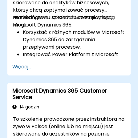
skierowane do analityków biznesowych,
którzy chcą zoptymalizować procesy
marketingowe i sprzedażowe za pomocą
Po zakończeniu szkolenia uczestnicy będą
Microsoft Dynamics 365.
mogli:
Korzystać z różnych modułów w Microsoft
Dynamics 365 do zarządzania
przepływami procesów.
Integrować Power Platform z Microsoft
Dynamics 365.
Więcej...
Strukturyzować różne modele danych,
takie jak rekordy, wykresy segmentowe i
inne.
Microsoft Dynamics 365 Customer
Automatyzować procesy dzięki integracji
Service
z Microsoft Flow.
14 godzin
To szkolenie prowadzone przez instruktora na
żywo w Polsce (online lub na miejscu) jest
skierowane do uczestników na poziomie