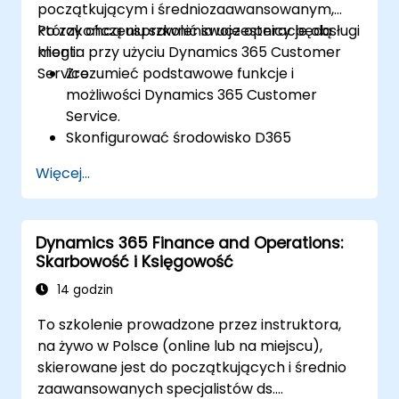
początkującym i średniozaawansowanym,
którzy chcą usprawnić swoje operacje obsługi
Po zakończeniu szkolenia uczestnicy będą
klienta przy użyciu Dynamics 365 Customer
mogli:
Service.
Zrozumieć podstawowe funkcje i
możliwości Dynamics 365 Customer
Service.
Skonfigurować środowisko D365
Customer Service.
Więcej...
Efektywnie zarządzać interakcjami i
zgłoszeniami klientów.
Wykorzystywać analizy do poprawy
Dynamics 365 Finance and Operations:
jakości świadczonych usług.
Skarbowość i Księgowość
Integrować Dynamics 365 Customer
Service z innymi aplikacjami Microsoft.
14 godzin
To szkolenie prowadzone przez instruktora,
na żywo w Polsce (online lub na miejscu),
skierowane jest do początkujących i średnio
zaawansowanych specjalistów ds.