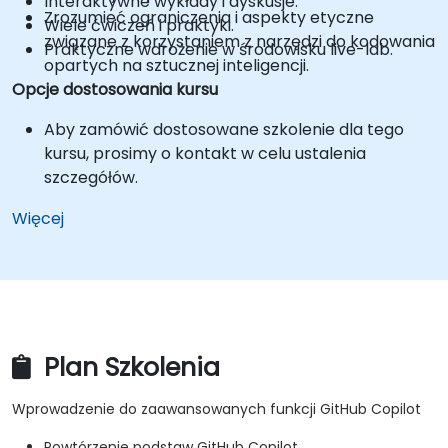
Interaktywne wykłady i dyskusje.
Zrozumieć ograniczenia i aspekty etyczne
Wiele ćwiczeń i praktyki.
związane z korzystaniem z narzędzi do kodowania
Praktyczne wdrożenie w środowisku live-lab.
opartych na sztucznej inteligencji.
Opcje dostosowania kursu
Aby zamówić dostosowane szkolenie dla tego
kursu, prosimy o kontakt w celu ustalenia
szczegółów.
Więcej
Plan Szkolenia
Wprowadzenie do zaawansowanych funkcji GitHub Copilot
Powtórzenie podstaw GitHub Copilot