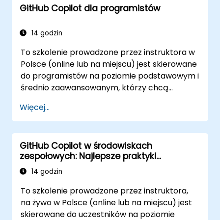
GitHub Copilot dla programistów
14 godzin
To szkolenie prowadzone przez instruktora w
Polsce (online lub na miejscu) jest skierowane
do programistów na poziomie podstawowym i
średnio zaawansowanym, którzy chcą
nauczyć się, jak efektywnie wykorzystywać
Więcej...
możliwości GitHub Copilot w nowoczesnych
przepływach pracy programistycznych.
GitHub Copilot w środowiskach
zespołowych: Najlepsze praktyki
współpracy
14 godzin
To szkolenie prowadzone przez instruktora,
na żywo w Polsce (online lub na miejscu) jest
skierowane do uczestników na poziomie