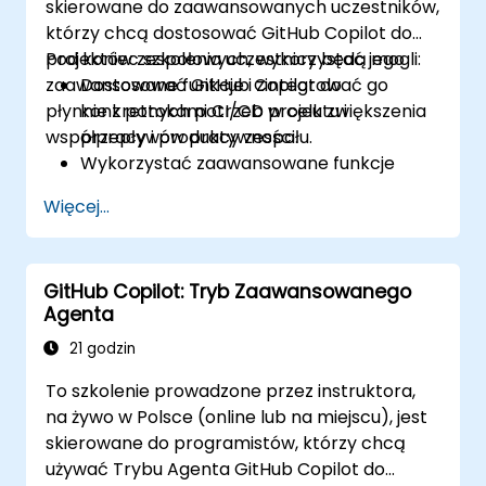
skierowane do zaawansowanych uczestników,
którzy chcą dostosować GitHub Copilot do
projektów zespołowych, wykorzystać jego
Pod koniec szkolenia uczestnicy będą mogli:
zaawansowane funkcje i zintegrować go
Dostosować GitHub Copilot do
płynnie z potokami CI/CD w celu zwiększenia
konkretnych potrzeb projektu i
współpracy i produktywności.
przepływów pracy zespołu.
Wykorzystać zaawansowane funkcje
Copilota do wykonywania złożonych
Więcej...
zadań kodowania.
Zintegrować GitHub Copilot z potokami
CI/CD i środowiskami współpracy.
GitHub Copilot: Tryb Zaawansowanego
Optymalizować współpracę zespołową
Agenta
za pomocą narzędzi wspieranych przez
sztuczną inteligencję.
21 godzin
Skutecznie zarządzać ustawieniami i
To szkolenie prowadzone przez instruktora,
uprawnieniami Copilota oraz rozwiązywać
na żywo w Polsce (online lub na miejscu), jest
problemy.
skierowane do programistów, którzy chcą
używać Trybu Agenta GitHub Copilot do