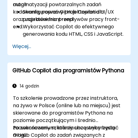
automatyzacji powtarzalnych zadań
mogli:
kodowania, poprawy projektowania UI/UX
Skonfigurować GitHub Copilot dla
oraz usprawnienia przepływów pracy front-
projektów front-end.
end.
Wykorzystać Copilot do efektywnego
generowania kodu HTML, CSS i JavaScript.
Poprawić procesy projektowania UI/UX
Więcej...
dzięki sugestiom kodu generowanym
przez AI.
Usprawnić przepływy pracy front-end
GitHub Copilot dla programistów Pythona
dzięki praktycznym strategiom integracji
Copilot.
Rozwiązywać problemy i debugować kod
14 godzin
front-end z pomocą Copilot.
To szkolenie prowadzone przez instruktora,
na żywo w Polsce (online lub na miejscu) jest
skierowane do programistów Pythona na
poziomie początkującym i średnio
zaawansowanym, którzy chcą wykorzystać
Po zakończeniu szkolenia uczestnicy będą
GitHub Copilot do zadań związanych z
mogli: