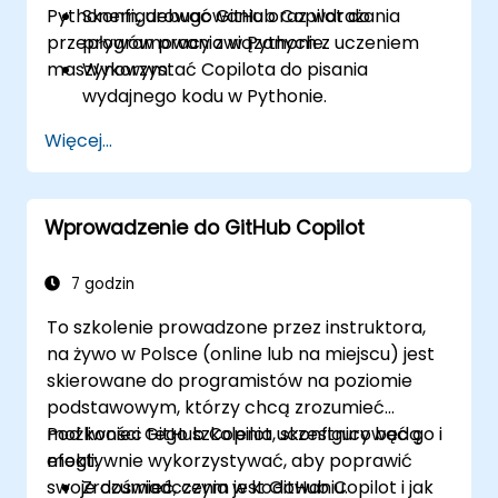
Pythonem, debugowania oraz wdrażania
Skonfigurować GitHub Copilot do
przepływów pracy związanych z uczeniem
programowania w Pythonie.
maszynowym.
Wykorzystać Copilota do pisania
wydajnego kodu w Pythonie.
Debugować aplikacje w Pythonie przy
Więcej...
użyciu sugestii generowanych przez AI.
Automatyzować powtarzalne zadania
programistyczne i zwiększać
Wprowadzenie do GitHub Copilot
efektywność przepływu pracy.
Wykorzystać Copilota do wdrażania
projektów związanych z uczeniem
7 godzin
maszynowym w Pythonie.
To szkolenie prowadzone przez instruktora,
na żywo w Polsce (online lub na miejscu) jest
skierowane do programistów na poziomie
podstawowym, którzy chcą zrozumieć
możliwości GitHub Copilot, skonfigurować go i
Pod koniec tego szkolenia uczestnicy będą
efektywnie wykorzystywać, aby poprawić
mogli:
swoje doświadczenia w kodowaniu.
Zrozumieć, czym jest GitHub Copilot i jak