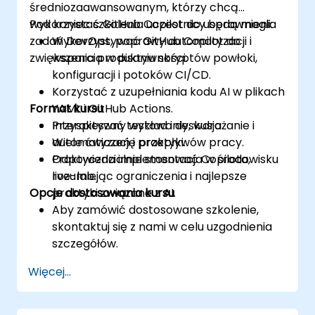
średniozaawansowanym, którzy chcą
wykorzystać GitHub Copilot do usprawnienia
Pod koniec szkolenia uczestnicy będą mogli:
zadań DevOps, poprawy automatyzacji i
Wykorzystywać GitHub Copilot do
zwiększenia produktywności.
wsparcia w pisaniu skryptów powłoki,
konfiguracji i potoków CI/CD.
Korzystać z uzupełniania kodu AI w plikach
Format kursu
YAML i GitHub Actions.
Przyspieszać testowanie, wdrażanie i
Interaktywny wykład i dyskusja.
automatyzację przepływów pracy.
Wiele ćwiczeń i praktyki.
Odpowiedzialnie stosować Copilota,
Praktyczna implementacja w środowisku
rozumiejąc ograniczenia i najlepsze
live-lab.
Opcje dostosowania kursu
praktyki związane z AI.
Aby zamówić dostosowane szkolenie,
skontaktuj się z nami w celu uzgodnienia
szczegółów.
Więcej...