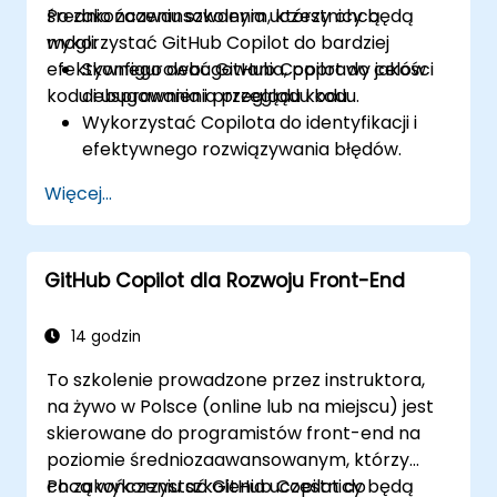
średnio zaawansowanym, którzy chcą
Po zakończeniu szkolenia uczestnicy będą
wykorzystać GitHub Copilot do bardziej
mogli:
efektywnego debugowania, poprawy jakości
Skonfigurować GitHub Copilot do celów
kodu i usprawnienia przeglądu kodu.
debugowania i przeglądu kodu.
Wykorzystać Copilota do identyfikacji i
efektywnego rozwiązywania błędów.
Poprawić jakość kodu dzięki sugestiom
Więcej...
wspieranym przez sztuczną inteligencję.
Usprawnić procesy przeglądu kodu z
wykorzystaniem możliwości Copilota.
GitHub Copilot dla Rozwoju Front-End
Skutecznie współpracować, korzystając z
Copilota w środowiskach zespołowych.
14 godzin
To szkolenie prowadzone przez instruktora,
na żywo w Polsce (online lub na miejscu) jest
skierowane do programistów front-end na
poziomie średniozaawansowanym, którzy
chcą wykorzystać GitHub Copilot do
Po zakończeniu szkolenia uczestnicy będą