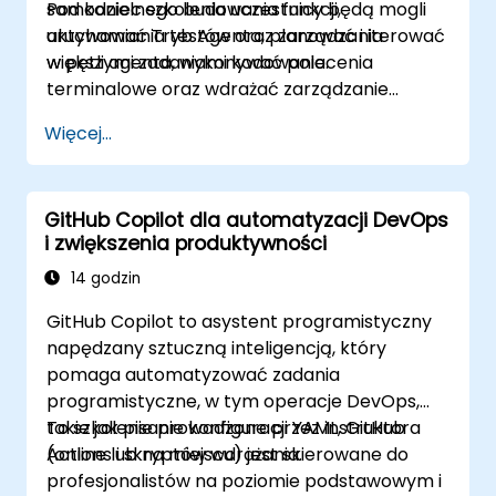
samodzielnego budowania funkcji,
Pod koniec szkolenia uczestnicy będą mogli
uruchamiania testów oraz zarządzania
aktywować Tryb Agenta, planować i iterować
większymi zadaniami kodowania.
w pętli agenta, wykonywać polecenia
terminalowe oraz wdrażać zarządzanie
przedsiębiorstwem.
Więcej...
GitHub Copilot dla automatyzacji DevOps
i zwiększenia produktywności
14 godzin
GitHub Copilot to asystent programistyczny
napędzany sztuczną inteligencją, który
pomaga automatyzować zadania
programistyczne, w tym operacje DevOps,
takie jak pisanie konfiguracji YAML, GitHub
To szkolenie prowadzone przez instruktora
Actions i skryptów wdrażania.
(online lub na miejscu) jest skierowane do
profesjonalistów na poziomie podstawowym i