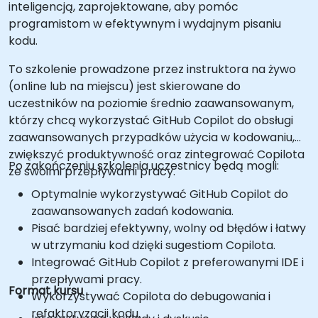
inteligencją, zaprojektowane, aby pomóc
programistom w efektywnym i wydajnym pisaniu
kodu.
To szkolenie prowadzone przez instruktora na żywo
(online lub na miejscu) jest skierowane do
uczestników na poziomie średnio zaawansowanym,
którzy chcą wykorzystać GitHub Copilot do obsługi
zaawansowanych przypadków użycia w kodowaniu,
zwiększyć produktywność oraz zintegrować Copilota
Po zakończeniu szkolenia uczestnicy będą mogli:
ze swoimi przepływami pracy.
Optymalnie wykorzystywać GitHub Copilot do
zaawansowanych zadań kodowania.
Pisać bardziej efektywny, wolny od błędów i łatwy
w utrzymaniu kod dzięki sugestiom Copilota.
Integrować GitHub Copilot z preferowanymi IDE i
przepływami pracy.
Format kursu
Wykorzystywać Copilota do debugowania i
refaktoryzacji kodu.