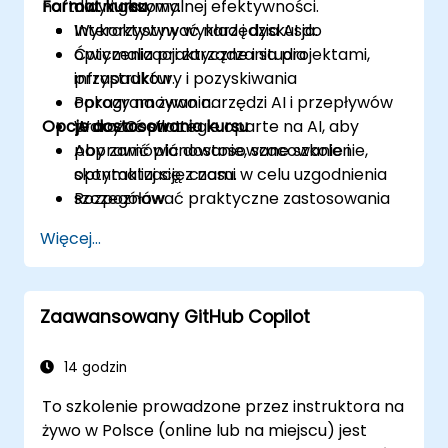
naftowy i gazowy.
Format kursu
dla maksymalnej efektywności.
Wykorzystywać narzędzia AI do
Interaktywny wykład i dyskusja.
optymalizacji zarządzania projektami,
Ćwiczenia praktyczne i studia
infrastruktury i pozyskiwania
przypadków.
oprogramowania.
Pokazy na żywo narzędzi AI i przepływów
Opcje dostosowania kursu
Wdrażać strategie oparte na AI, aby
pracy Copilot.
poprawić planowanie, szacowanie i
Aby zamówić dostosowane szkolenie,
optymalizację czasu.
skontaktuj się z nami w celu uzgodnienia
Rozpoznawać praktyczne zastosowania
szczegółów.
AI w scenariuszach branżowych, takich
Więcej...
jak przemysł naftowy i gazowy.
Zaawansowany GitHub Copilot
14 godzin
To szkolenie prowadzone przez instruktora na
żywo w Polsce (online lub na miejscu) jest