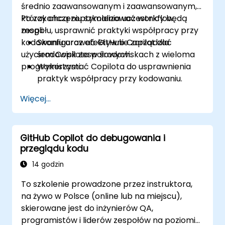
średnio zaawansowanym i zaawansowanym,
którzy chcą zoptymalizować workflow
Po zakończeniu szkolenia uczestnicy będą
zespołu, usprawnić praktyki współpracy przy
mogli:
kodowaniu oraz efektywnie zarządzać
Skonfigurować GitHub Copilot dla
użyciem Copilota w środowiskach z wieloma
środowisk zespołowych.
programistami.
Wykorzystać Copilota do usprawnienia
praktyk współpracy przy kodowaniu.
Zoptymalizować workflow zespołu,
Więcej...
korzystając z funkcji Copilota.
Zarządzać integracją Copilota w
projektach z wieloma programistami.
GitHub Copilot do debugowania i
Utrzymać spójną jakość i standardy kodu
przeglądu kodu
w zespołach.
Wykorzystać zaawansowane funkcje
14 godzin
Copilota do potrzeb zespołu.
To szkolenie prowadzone przez instruktora,
Połączyć Copilota z innymi narzędziami
na żywo w Polsce (online lub na miejscu),
do współpracy w celu zwiększenia
skierowane jest do inżynierów QA,
efektywności.
programistów i liderów zespołów na poziomie