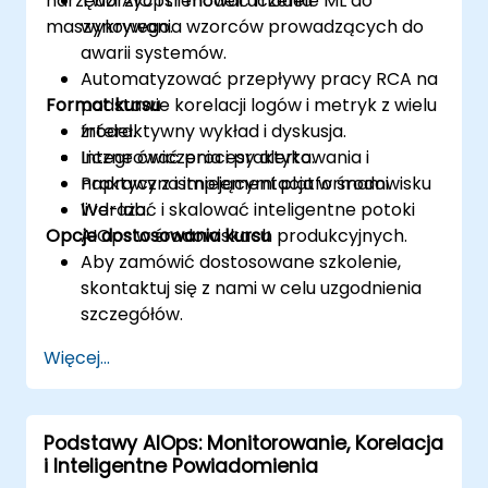
narzędzi AIOps i modeli uczenia
Tworzyć i trenować modele ML do
maszynowego.
wykrywania wzorców prowadzących do
awarii systemów.
Automatyzować przepływy pracy RCA na
Format kursu
podstawie korelacji logów i metryk z wielu
źródeł.
Interaktywny wykład i dyskusja.
Integrować procesy alertowania i
Liczne ćwiczenia i praktyka.
naprawy z istniejącymi platformami.
Praktyczna implementacja w środowisku
Wdrażać i skalować inteligentne potoki
live-lab.
Opcje dostosowania kursu
AIOps w środowiskach produkcyjnych.
Aby zamówić dostosowane szkolenie,
skontaktuj się z nami w celu uzgodnienia
szczegółów.
Więcej...
Podstawy AIOps: Monitorowanie, Korelacja
i Inteligentne Powiadomienia