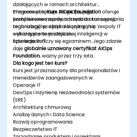
działających w ramach architektur
chmurowych.
Program obejmuje tło AIOps, jego
Kurs AIOps Foundation
oferuje
kompleksowe wprowadzenie do koncepcji,
podstawowe zasady, narzędzia oraz wyzwania
technologii i praktyk związanych z
organizacyjne, z jakimi borykają się zespoły IT
wykorzystaniem sztucznej inteligencji w
wdrażające te podejścia.
operacjach IT.
Szkolenie kończy się egzaminem. Jego zdanie
daje
globalnie uznawany certyfikat AIOps
Foundation
, ważny przez trzy lata.
Dla kogo jest ten kurs?
Kurs jest przeznaczony dla profesjonalistów i
menedżerów zaangażowanych w:
Operacje IT
DevOps i inżynierię niezawodności systemów
(SRE)
Architekturę chmurową
Analizę danych i Data Science
Rozwój oprogramowania
Bezpieczeństwo IT
Zarządzanie produktem i projektami