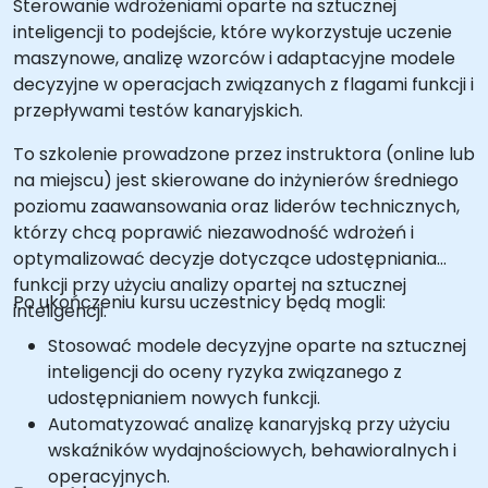
Sterowanie wdrożeniami oparte na sztucznej
inteligencji to podejście, które wykorzystuje uczenie
maszynowe, analizę wzorców i adaptacyjne modele
decyzyjne w operacjach związanych z flagami funkcji i
przepływami testów kanaryjskich.
To szkolenie prowadzone przez instruktora (online lub
na miejscu) jest skierowane do inżynierów średniego
poziomu zaawansowania oraz liderów technicznych,
którzy chcą poprawić niezawodność wdrożeń i
optymalizować decyzje dotyczące udostępniania
funkcji przy użyciu analizy opartej na sztucznej
Po ukończeniu kursu uczestnicy będą mogli:
inteligencji.
Stosować modele decyzyjne oparte na sztucznej
inteligencji do oceny ryzyka związanego z
udostępnianiem nowych funkcji.
Automatyzować analizę kanaryjską przy użyciu
wskaźników wydajnościowych, behawioralnych i
operacyjnych.