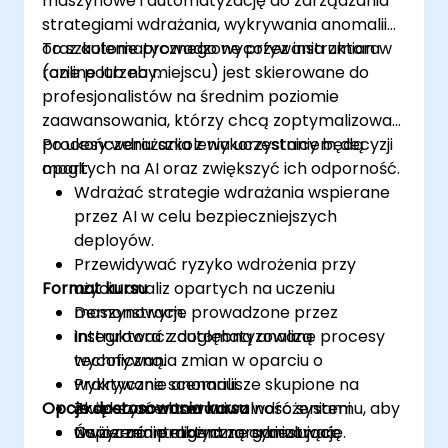
maszynowe i automatyzację do zarządzania
strategiami wdrażania, wykrywania anomalii
oraz automatycznego wycofywania zmian w
To szkolenie prowadzone przez instruktora
razie potrzeby.
(online lub na miejscu) jest skierowane do
profesjonalistów na średnim poziomie
zaawansowania, którzy chcą zoptymalizować
procesy wdrażania z wykorzystaniem decyzji
Po ukończeniu szkolenia uczestnicy będą
opartych na AI oraz zwiększyć ich odporność.
mogli:
Wdrażać strategie wdrażania wspierane
przez AI w celu bezpieczniejszych
deployów.
Przewidywać ryzyko wdrożenia przy
Format kursu
użyciu analiz opartych na uczeniu
maszynowym.
Demonstracje prowadzone przez
Integrować zautomatyzowane procesy
instruktora z dogłębną analizą
wycofywania zmian w oparciu o
techniczną.
wykrywanie anomalii.
Praktyczne scenariusze skupione na
Opcje dostosowania kursu
Zwiększać obserwowalność systemu, aby
eksperymentowaniu z wdrożeniami.
wspierać inteligentną orkiestrację.
Ćwiczenia praktyczne symulujące
Na życzenie można zorganizować