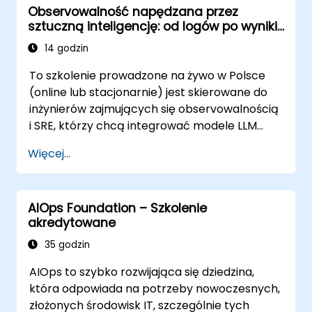
Observowalność napędzana przez
sztuczną inteligencję: od logów po wyniki
generowane przy użyciu modelu LLM
14 godzin
To szkolenie prowadzone na żywo w Polsce
(online lub stacjonarnie) jest skierowane do
inżynierów zajmujących się observowalnością
i SRE, którzy chcą integrować modele LLM
oraz sztuczną inteligencję w swoich
Więcej...
przepływach pracy związanych z
monitorowaniem, alarmowaniem i analizą
incydentów.
AIOps Foundation – Szkolenie
akredytowane
35 godzin
AIOps to szybko rozwijająca się dziedzina,
która odpowiada na potrzeby nowoczesnych,
złożonych środowisk IT, szczególnie tych