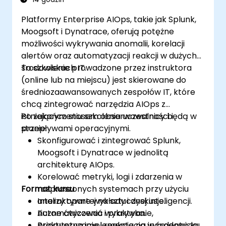
Platformy Enterprise AIOps, takie jak Splunk,
Moogsoft i Dynatrace, oferują potężne
możliwości wykrywania anomalii, korelacji
alertów oraz automatyzacji reakcji w dużych
środowiskach IT.
To szkolenie prowadzone przez instruktora
(online lub na miejscu) jest skierowane do
średniozaawansowanych zespołów IT, które
chcą zintegrować narzędzia AIOps z
istniejącym stosem obserwowalności i
Po zakończeniu szkolenia uczestnicy będą w
przepływami operacyjnymi.
stanie:
Skonfigurować i zintegrować Splunk,
Moogsoft i Dynatrace w jednolitą
architekturę AIOps.
Korelować metryki, logi i zdarzenia w
Format kursu
rozproszonych systemach przy użyciu
analizy opartej na sztucznej inteligencji.
Interaktywne wykłady i dyskusje.
Automatyzować wykrywanie,
Liczne ćwiczenia i praktyka.
priorytetyzację i reakcję na incydenty za
Praktyczna implementacja w środowisku