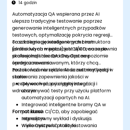
14 godzin
Automatyzacja QA wspierana przez AI
ulepsza tradycyjne testowanie poprzez
generowanie inteligentnych przypadków
testowych, optymalizację pokrycia regresji
oraz integrację inteligentnych bram
To szkolenie prowadzone przez instruktora
jakościowych w potokach CI/CD, co zapewnia
(online lub na miejscu) jest skierowane do
skalowalną i niezawodną dostawę
profesjonalistów QA i DevOps na poziomie
oprogramowania.
średniozaawansowanym, którzy chcą
zastosować narzędzia AI do automatyzacji i
Po zakończeniu szkolenia uczestnicy będą w
skalowania zapewnienia jakości w
stanie:
przepływach pracy ciągłej integracji i
Generować, priorytetyzować i
wdrażania.
utrzymywać testy przy użyciu platform
automatyzacji opartych na AI.
Integrować inteligentne bramy QA w
Format kursu
potokach CI/CD, aby zapobiegać
regresjom.
Interaktywny wykład i dyskusja.
Wykorzystywać AI do testowania
Wiele ćwiczeń i praktyki.