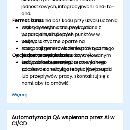
jednostkowych, integracyjnych i end-to-
end.
Format kursu
Analizowania baz kodu przy użyciu uczenia
maszynowego w celu wykrycia
Wykłady techniczne prowadzone z
potencjalnych ślepych punktów w
wsparciem ekspertów.
pokryciu.
Sesje praktyczne oparte na
Integracji generowania testów opartego
scenariuszach i ćwiczenia praktyczne.
Opcje dostosowania kursu
na AI z przepływami pracy CI/CD.
Eksperymentowanie w kontrolowanym
Optymalizacji strategii testowych na
środowisku testowym.
Jeśli potrzebujesz dostosowania tego
podstawie analityki predykcyjnej awarii.
szkolenia do swojego łańcucha narzędzi
lub przepływów pracy, skontaktuj się z
nami, aby to omówić.
Więcej...
Automatyzacja QA wspierana przez AI w
CI/CD