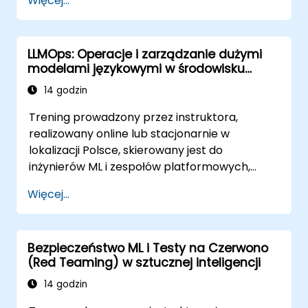
Więcej...
LLMOps: Operacje i zarządzanie dużymi
modelami językowymi w środowisku
produkcyjnym
14 godzin
Trening prowadzony przez instruktora,
realizowany online lub stacjonarnie w
lokalizacji Polsce, skierowany jest do
inżynierów ML i zespołów platformowych,
którzy potrzebują zbudować solidne pipeline'y
Więcej...
operacyjne dla aplikacji napędzanych przez
LLM w skali enterprise.
Bezpieczeństwo ML i Testy na Czerwono
(Red Teaming) w sztucznej inteligencji
14 godzin