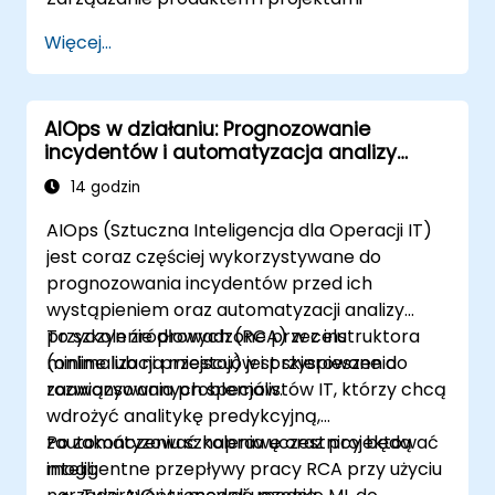
Więcej...
AIOps w działaniu: Prognozowanie
incydentów i automatyzacja analizy
przyczyn źródłowych
14 godzin
AIOps (Sztuczna Inteligencja dla Operacji IT)
jest coraz częściej wykorzystywane do
prognozowania incydentów przed ich
wystąpieniem oraz automatyzacji analizy
przyczyn źródłowych (RCA) w celu
To szkolenie prowadzone przez instruktora
minimalizacji przestojów i przyspieszenia
(online lub na miejscu) jest skierowane do
rozwiązywania problemów.
zaawansowanych specjalistów IT, którzy chcą
wdrożyć analitykę predykcyjną,
zautomatyzować naprawę oraz projektować
Po zakończeniu szkolenia uczestnicy będą
inteligentne przepływy pracy RCA przy użyciu
mogli: