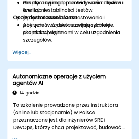
eksploracyjnego, przewidywania błędów i
Praktyczna implementacja w środowisku
analizy niestabilności testów.
live-lab.
Opcje dostosowania kursu
Optymalizować czas testowania i
pokrycie w szybko rozwijających się
Aby zamówić dostosowane szkolenie,
projektach agile.
skontaktuj się z nami w celu uzgodnienia
szczegółów.
Więcej...
Autonomiczne operacje z użyciem
agentów AI
14 godzin
To szkolenie prowadzone przez instruktora
(online lub stacjonarnie) w Polsce
przeznaczone jest dla inżynierów SRE i
DevOps, którzy chcą projektować, budować i
bezpiecznie wdrażać agentów AI do