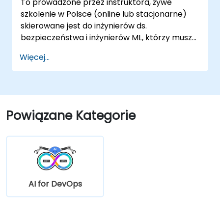
To prowadzone przez instruktora, żywe
szkolenie w Polsce (online lub stacjonarne)
skierowane jest do inżynierów ds.
bezpieczeństwa i inżynierów ML, którzy muszą
identyfikować, testować i bronić się przed
Więcej...
atakami na modele ML oraz aplikacje
wspierane przez LLM.
Powiązane Kategorie
AI for DevOps