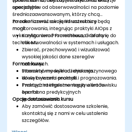
spostrzeżenia, aby zautomatyzować decyzje
(online lub na miejscu) jest skierowane do
operacyjne.
specjalistów od obserwowalności na poziomie
średniozaawansowanym, którzy chcą
zmodernizować swoją infrastrukturę
Po zakończeniu szkolenia uczestnicy będą
monitorowania, integrując praktyki AIOps z
mogli:
wykorzystaniem Prometheusa, Grafany i
Konfigurować Prometheusa i Grafanę do
technik ML.
obserwowalności w systemach i usługach.
Zbierać, przechowywać i wizualizować
wysokiej jakości dane szeregów
Format kursu
czasowych.
Stosować modele uczenia maszynowego
Interaktywny wykład i dyskusja.
do wykrywania anomalii i prognozowania.
Wiele ćwiczeń i praktyki.
Tworzyć inteligentne reguły alertów
Praktyczna implementacja w środowisku
oparte na predykcyjnych
live-lab.
Opcje dostosowania kursu
spostrzeżeniach.
Aby zamówić dostosowane szkolenie,
skontaktuj się z nami w celu ustalenia
szczegółów.