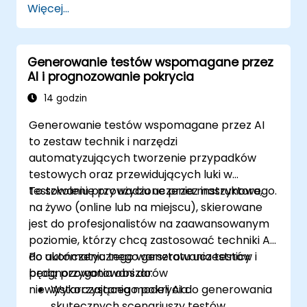
Więcej...
Generowanie testów wspomagane przez
AI i prognozowanie pokrycia
14 godzin
Generowanie testów wspomagane przez AI
to zestaw technik i narzędzi
automatyzujących tworzenie przypadków
testowych oraz przewidujących luki w
testowaniu przy użyciu uczenia maszynowego.
To szkolenie prowadzone przez instruktora,
na żywo (online lub na miejscu), skierowane
jest do profesjonalistów na zaawansowanym
poziomie, którzy chcą zastosować techniki AI
do automatycznego generowania testów i
Po ukończeniu tego warsztatu uczestnicy
prognozowania obszarów
będą przygotowani do:
niewystarczającego pokrycia.
Wykorzystania modeli AI do generowania
skutecznych scenariuszy testów