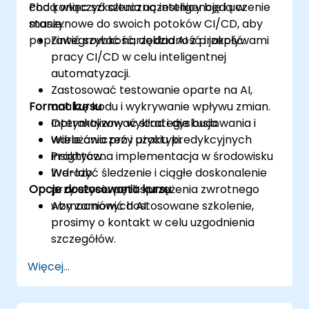
chcą włączyć sztuczną inteligencję i uczenie
Pod koniec szkolenia uczestnicy będą w
maszynowe do swoich potoków CI/CD, aby
stanie:
poprawić szybkość, dokładność i jakość.
Zintegrować narzędzia AI z przepływami
pracy CI/CD w celu inteligentnej
automatyzacji.
Zastosować testowanie oparte na AI,
Format kursu
analizę kodu i wykrywanie wpływu zmian.
Optymalizować strategie budowania i
Interaktywny wykład i dyskusja.
wdrażania przy użyciu predykcyjnych
Wiele ćwiczeń i praktyki.
insightów.
Praktyczna implementacja w środowisku
Wdrożyć śledzenie i ciągłe doskonalenie
live-lab.
Opcje dostosowania kursu
przy użyciu pętli sprzężenia zwrotnego
wzmocnionych AI.
Aby zamówić dostosowane szkolenie,
prosimy o kontakt w celu uzgodnienia
szczegółów.
Więcej...