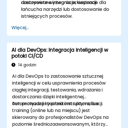
rzeczywiste wyzwania orkiestracji.
dostosowane integracje, wsparcie dla
łańcucha narzędzi lub dostosowanie do
istniejących procesów.
Więcej...
AI dla DevOps: Integracja inteligencji w
potoki CI/CD
14 godzin
AI dla DevOps to zastosowanie sztucznej
inteligencji w celu usprawnienia procesów
ciągłej integracji, testowania, wdrażania i
dostarczania dzięki inteligentnej
automatyzacji i technikom optymalizacji.
Ten prowadzony przez instruktora, live
training (online lub na miejscu) jest
skierowany do profesjonalistów DevOps na
poziomie średniozaawansowanym, którzy