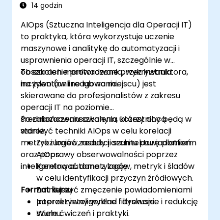
14 godzin
AIOps (Sztuczna Inteligencja dla Operacji IT)
to praktyka, która wykorzystuje uczenie
maszynowe i analitykę do automatyzacji i
usprawnienia operacji IT, szczególnie w
obszarach monitorowania, wykrywania
To szkolenie prowadzone przez instruktora,
incydentów i reagowania.
na żywo (online lub na miejscu) jest
skierowane do profesjonalistów z zakresu
operacji IT na poziomie
średniozaawansowanym, którzy chcą
Po zakończeniu szkolenia uczestnicy będą w
wdrożyć techniki AIOps w celu korelacji
stanie:
metryk i logów, redukcji szumu powiadomień
Zrozumieć zasady i architekturę platform
oraz poprawy obserwowalności poprzez
AIOps.
inteligentną automatyzację.
Korelować dane z logów, metryk i śladów
w celu identyfikacji przyczyn źródłowych.
Format kursu
Zmniejszyć zmęczenie powiadomieniami
poprzez inteligentne filtrowanie i redukcję
Interaktywny wykład i dyskusja.
szumu.
Wiele ćwiczeń i praktyki.