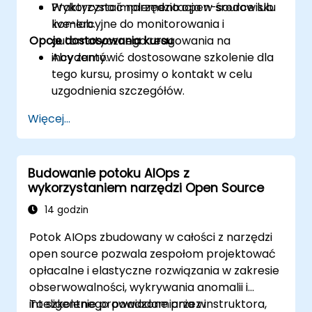
Wykorzystać narzędzia open-source lub
Praktyczna implementacja w środowisku
komercyjne do monitorowania i
live-lab.
Opcje dostosowania kursu
automatycznego reagowania na
incydenty.
Aby zamówić dostosowane szkolenie dla
tego kursu, prosimy o kontakt w celu
uzgodnienia szczegółów.
Więcej...
Budowanie potoku AIOps z
wykorzystaniem narzędzi Open Source
14 godzin
Potok AIOps zbudowany w całości z narzędzi
open source pozwala zespołom projektować
opłacalne i elastyczne rozwiązania w zakresie
obserwowalności, wykrywania anomalii i
inteligentnego powiadamiania w
To szkolenie prowadzone przez instruktora,