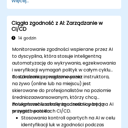
Więcej...
autonomicznych operacji IT.
Ciągła zgodność z AI: Zarządzanie w
CI/CD
14 godzin
Monitorowanie zgodności wspierane przez AI
to dyscyplina, która stosuje inteligentną
automatyzację do wykrywania, egzekwowania
i weryfikacji wymagań polityk w całym cyklu
dostarczania oprogramowania.
To szkolenie prowadzone przez instruktora,
na żywo (online lub na miejscu) jest
skierowane do profesjonalistów na poziomie
średniozaawansowanym, którzy chcą
zintegrować kontrolę zgodności opartą na AI
Po ukończeniu szkolenia uczestnicy będą
w swoich potokach CI/CD.
przygotowani do:
Stosowania kontroli opartych na AI w celu
identyfikacji luk w zgodności podczas