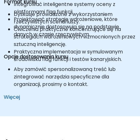
Format kursu
Integrować inteligentne systemy oceny z
platformami flag funkcji.
Dyskusje prowadzone z wykorzystaniem
Projektować strategie wdrożeniowe, które
rzeczywistych scenariuszy.
dynamicznie dostosowują się na podstawie
Ćwiczenia praktyczne koncentrujące się na
danych w czasie rzeczywistym.
strategiach wdrożeniowych wzmocnionych przez
sztuczną inteligencję.
Praktyczna implementacja w symulowanym
Opcje dostosowania kursu
środowisku flag funkcji i testów kanaryjskich.
Aby zamówić spersonalizowaną treść lub
zintegrować narzędzia specyficzne dla
organizacji, prosimy o kontakt.
Więcej