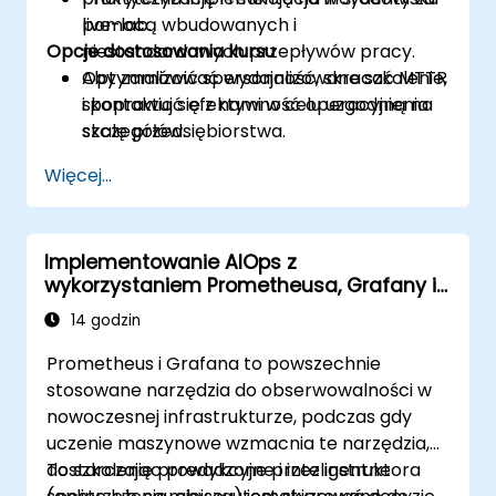
pomocą wbudowanych i
live-lab.
Opcje dostosowania kursu
niestandardowych przepływów pracy.
Optymalizować wydajność, skracać MTTR
Aby zamówić spersonalizowane szkolenie,
i poprawiać efektywność operacyjną na
skontaktuj się z nami w celu uzgodnienia
skalę przedsiębiorstwa.
szczegółów.
Więcej...
Implementowanie AIOps z
wykorzystaniem Prometheusa, Grafany i
ML
14 godzin
Prometheus i Grafana to powszechnie
stosowane narzędzia do obserwowalności w
nowoczesnej infrastrukturze, podczas gdy
uczenie maszynowe wzmacnia te narzędzia,
dostarczając predykcyjne i inteligentne
To szkolenie prowadzone przez instruktora