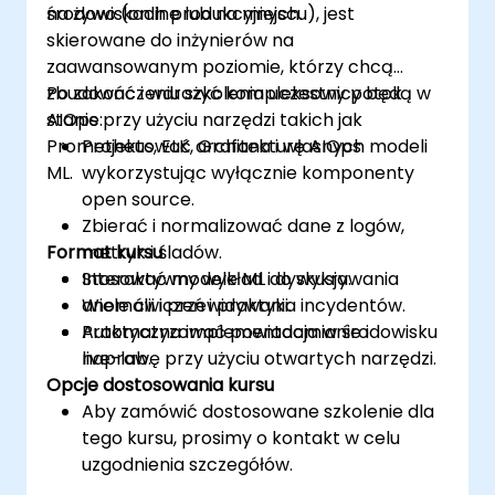
środowiskach produkcyjnych.
na żywo (online lub na miejscu), jest
skierowane do inżynierów na
zaawansowanym poziomie, którzy chcą
zbudować i wdrożyć kompleksowy potok
Po zakończeniu szkolenia uczestnicy będą w
AIOps przy użyciu narzędzi takich jak
stanie:
Prometheus, ELK, Grafana i własnych modeli
Projektować architekturę AIOps
ML.
wykorzystując wyłącznie komponenty
open source.
Zbierać i normalizować dane z logów,
Format kursu
metryk i śladów.
Stosować modele ML do wykrywania
Interaktywny wykład i dyskusja.
anomalii i przewidywania incydentów.
Wiele ćwiczeń i praktyki.
Automatyzować powiadamianie i
Praktyczna implementacja w środowisku
naprawę przy użyciu otwartych narzędzi.
live-lab.
Opcje dostosowania kursu
Aby zamówić dostosowane szkolenie dla
tego kursu, prosimy o kontakt w celu
uzgodnienia szczegółów.