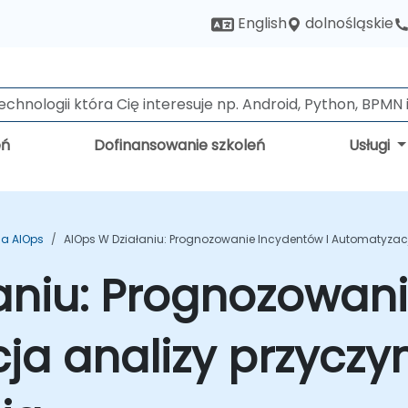
dolnośląskie
English
eń
Dofinansowanie szkoleń
Usługi
ia AIOps
AIOps W Działaniu: Prognozowanie Incydentów I Automatyzacja
łaniu: Prognozowan
ja analizy przyczy