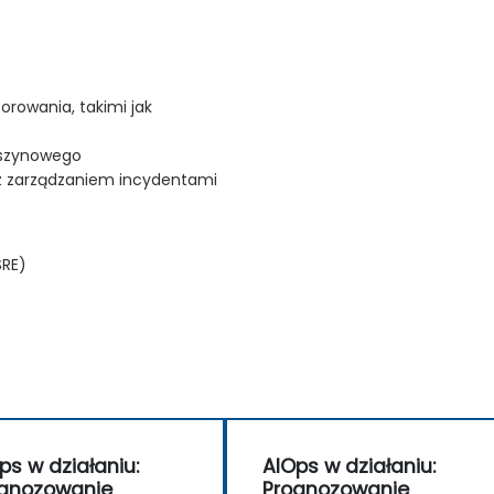
rowania, takimi jak
aszynowego
z zarządzaniem incydentami
SRE)
ps w działaniu:
AIOps w działaniu:
gnozowanie
Prognozowanie