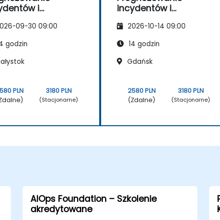
ydentów i
incydentów i
tomatyzacja
automatyzacja
026-09-30 09:00
2026-10-14 09:00
lizy przyczyn
analizy przyczyn
dłowych
źródłowych
4 godzin
14 godzin
iałystok
Gdańsk
580 PLN
3180 PLN
2580 PLN
3180 PLN
Zdalne)
(Zdalne)
(Stacjonarne)
(Stacjonarne)
AIOps Foundation – Szkolenie
akredytowane