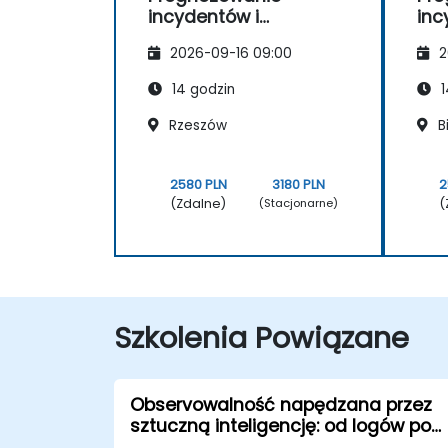
incydentów i
inc
automatyzacja
au
2026-09-16 09:00
2
analizy przyczyn
ana
źródłowych
źró
14 godzin
1
Rzeszów
B
2580 PLN
3180 PLN
2
(Zdalne)
(
(Stacjonarne)
Szkolenia Powiązane
Observowalność napędzana przez
sztuczną inteligencję: od logów po
wyniki generowane przy użyciu