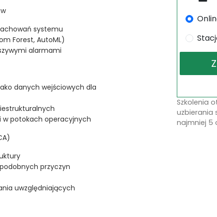
ów
Onli
i zachowań systemu
Stac
dom Forest, AutoML)
łszywymi alarmami
 jako danych wejściowych dla
Szkolenia 
niestrukturalnych
uzbierania 
i w potokach operacyjnych
najmniej 5 
CA)
ruktury
opodobnych przyczyn
ania uwzględniających