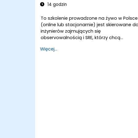
14 godzin
modelu LLM
To szkolenie prowadzone na żywo w Polsce
(online lub stacjonarnie) jest skierowane d
inżynierów zajmujących się
observowalnością i SRE, którzy chcą
integrować modele LLM oraz sztuczną
Więcej...
inteligencję w swoich przepływach pracy
związanych z monitorowaniem,
alarmowaniem i analizą incydentów.