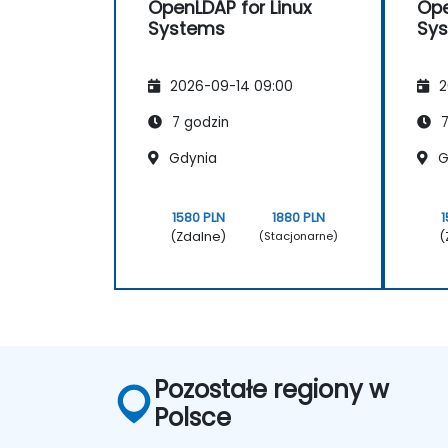
OpenLDAP for Linux
Ope
Systems
Sy
2026-09-14 09:00
2
7 godzin
7
Gdynia
G
1580 PLN
1880 PLN
1
(Zdalne)
(
(Stacjonarne)
Pozostałe regiony w
Polsce