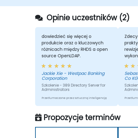
obiektach w sieci.
Opinie uczestników (2)
dowiedzieć się więcej o
Zdecy
produkcie oraz o kluczowych
prakt
różnicach między RHDS a open
rewizj
source OpenLDAP.
wykon
Szkole
ponie
Jackie Xie - Westpac Banking
Sebas
uczest
Corporation
Co KG
wiele 
Szkolenie - 389 Directory Server for
Szkolen
każdą
Administrators
Admin
Zdecy
Przetłumaczone przez sztuczną inteligencję
Przetłum
szkole
Propozycje terminów