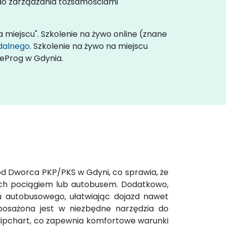
, do zarządzania tożsamościami
a miejscu". Szkolenie na żywo online (znane
zdalnego
. Szkolenie na żywo na miejscu
leProg w Gdynia.
 od Dworca PKP/PKS w Gdyni, co sprawia, że
ych pociągiem lub autobusem. Dodatkowo,
u autobusowego, ułatwiając dojazd nawet
posażona jest w niezbędne narzędzia do
 flipchart, co zapewnia komfortowe warunki