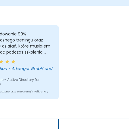
dowanie 90%
ycznego treningu oraz
e działań, które musiałem
ać podczas szkolenia.
nie było intensywne,
waż byłem jedynym
tian - Artweger GmbH und
nikiem. Ale nauczyłem się
i Chris odpowiedział na
ie - Active Directory for
 moją pytanie.
s
dowanie poleciłbym to
aczone przez sztuczną inteligencję
nie.