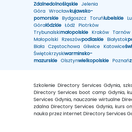
Zdalne
dolnośląskie
Jelenia
Góra
Wrocław
kujawsko-
pomorskie
Bydgoszcz
Toruń
lubelskie
Lub
Góra
łódzkie
Łódź
Piotrków
Trybunalski
małopolskie
Kraków
Tarnów
Małopolski
Rzeszów
podlaskie
Białystok
p
Biała
Częstochowa
Gliwice
Katowice
św
Świętokrzyski
warminsko-
mazurskie
Olsztyn
wielkopolskie
Poznań
Szkolenie Directory Services Gdynia, sz
Directory Services boot camp Gdynia, kur
Services Gdynia, nauczanie wirtualne Dire
zdalna Directory Services Gdynia, kurs on
nauka przez internet Directory Services G