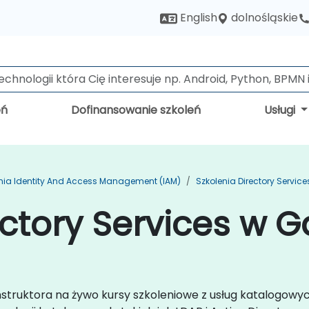
dolnośląskie
English
eń
Dofinansowanie szkoleń
Usługi
nia Identity And Access Management (IAM)
Szkolenia Directory Service
ectory Services w G
instruktora na żywo kursy szkoleniowe z usług katalogow