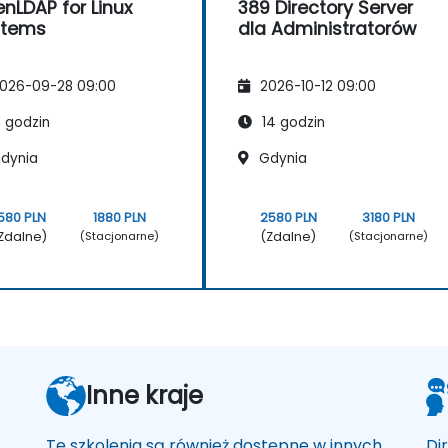
nLDAP for Linux
389 Directory Server
stems
dla Administratorów
026-09-28 09:00
2026-10-12 09:00
 godzin
14 godzin
dynia
Gdynia
580 PLN
1880 PLN
2580 PLN
3180 PLN
Zdalne)
(Zdalne)
(Stacjonarne)
(Stacjonarne)
Inne kraje
Te szkolenia są również dostępne w innych
Di