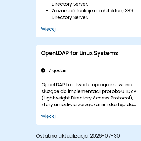
Directory Server.
Zrozumieć funkcje i architekturę 389
Directory Server.
Nauczyć się konfigurować serwer
Więcej...
katalogowy za pomocą konsoli
webowej i CLI.
Skonfigurować i monitorować
replikację w celu zapewnienia wysokiej
OpenLDAP for Linux Systems
dostępności i równoważenia
obciążenia.
Zarządzać uwierzytelnianiem LDAP za
7 godzin
pomocą SSSD w celu poprawy
wydajności.
OpenLDAP to otwarte oprogramowanie
Zintegrować 389 Directory Server z
służące do implementacji protokołu LDAP
Microsoft Active Directory.
(Lightweight Directory Access Protocol),
który umożliwia zarządzanie i dostęp do
katalogów informacji. Jest to popularny
Więcej...
serwer katalogowy, który może być
wykorzystywany do przechowywania i
udostępniania danych o użytkownikach,
Ostatnia aktualizacja:
2026-07-30
grupach, zasobach sieciowych i innych