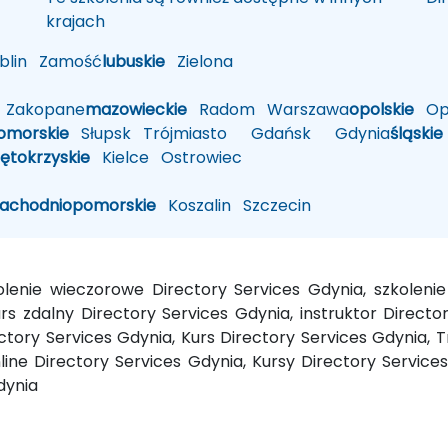
krajach
lin
Zamość
lubuskie
Zielona
Zakopane
mazowieckie
Radom
Warszawa
opolskie
Op
omorskie
Słupsk
Trójmiasto
Gdańsk
Gdynia
śląskie
iętokrzyskie
Kielce
Ostrowiec
zachodniopomorskie
Koszalin
Szczecin
kolenie wieczorowe Directory Services Gdynia, szkolen
s zdalny Directory Services Gdynia, instruktor Direct
ctory Services Gdynia, Kurs Directory Services Gdynia, 
line Directory Services Gdynia, Kursy Directory Services
dynia