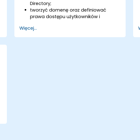
Directory;
tworzyć domenę oraz definiować
prawa dostępu użytkowników i
urządzeń;
Więcej...
zarządzać użytkownikami i
komputerami za pomocą zasad grupy
(Group Policies);
kierować dostępem do serwerów
plików;
konfigurować usługę certyfikatów oraz
zarządzać certyfikatami;
wdrażać i zarządzać usługami takimi
jak szyfrowanie, certyfikaty i
uwierzytelnianie.