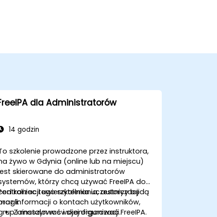
FreeIPA dla Administratorów
14 godzin
To szkolenie prowadzone przez instruktora,
na żywo w Gdynia (online lub na miejscu)
jest skierowane do administratorów
systemów, którzy chcą używać FreeIPA do
centralizacji uwierzytelniania, autoryzacji
Pod koniec tego szkolenia uczestnicy będą
oraz informacji o kontach użytkowników,
mogli:
grup i maszyn w swojej organizacji.
Zainstalować i skonfigurować FreeIPA.