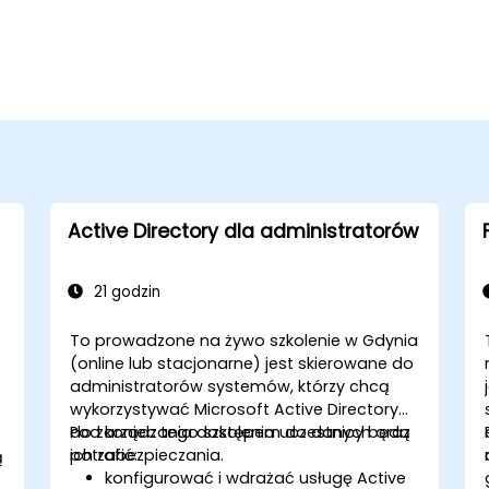
Active Directory dla administratorów
21 godzin
To prowadzone na żywo szkolenie w Gdynia
(online lub stacjonarne) jest skierowane do
administratorów systemów, którzy chcą
wykorzystywać Microsoft Active Directory
do zarządzania dostępem do danych oraz
Pod koniec tego szkolenia uczestnicy będą
ich zabezpieczania.
potrafić:
ą
konfigurować i wdrażać usługę Active