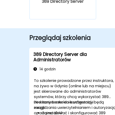
389 Directory Server
Przeglądaj szkolenia
389 Directory Server dla
Administratorów
14 godzin
To szkolenie prowadzone przez instruktora,
na żywo w Gdynia (online lub na miejscu)
jest skierowane do administratorów
systemów, którzy chcą wykorzystać 389
Directory Server do konfiguracji i
Pod koniec szkolenia uczestnicy będą
zarządzania uwierzytelnianiem i autoryzacj
mogli:
opartą na LDAP.
Zainstalować i skonfigurować 389