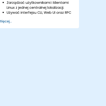
Zarządzać użytkownikami i klientami
Linux z jednej centralnej lokalizacji.
Używać interfejsu CLI, Web UI oraz RPC
FreeIPA do konfigurowania i
Więcej...
zarządzania uprawnieniami.
Włączyć uwierzytelnianie Single Sign On
we wszystkich systemach, usługach i
aplikacjach.
Zintegrować FreeIPA z Windows Active
Directory.
Tworzyć kopie zapasowe, replikować i
migrować serwer FreeIPA.