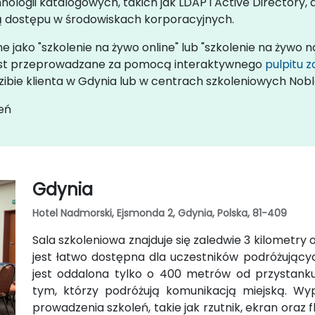
nologii katalogowych, takich jak LDAP i Active Directory
lą dostępu w środowiskach korporacyjnych.
 jako "szkolenie na żywo online" lub "szkolenie na żywo n
) jest przeprowadzane za pomocą interaktywnego
pulpitu 
ibie klienta w Gdynia lub w centrach szkoleniowych Nob
eń
Gdynia
Hotel Nadmorski, Ejsmonda 2, Gdynia, Polska, 81-409
Sala szkoleniowa znajduje się zaledwie 3 kilometry
jest łatwo dostępna dla uczestników podróżując
jest oddalona tylko o 400 metrów od przystank
tym, którzy podróżują komunikacją miejską. Wy
prowadzenia szkoleń, takie jak rzutnik, ekran oraz