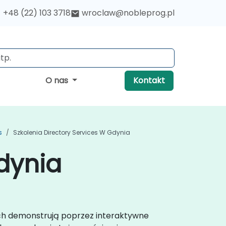
+48 (22) 103 3718
wroclaw@nobleprog.pl
O nas
Kontakt
s
Szkolenia Directory Services W Gdynia
dynia
ych demonstrują poprzez interaktywne