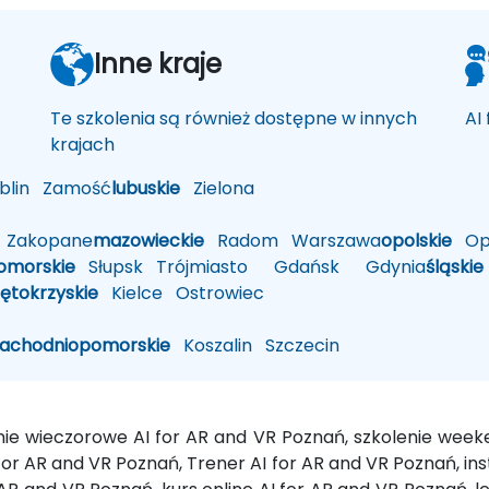
Inne kraje
Te szkolenia są również dostępne w innych
AI
krajach
lin
Zamość
lubuskie
Zielona
Zakopane
mazowieckie
Radom
Warszawa
opolskie
Op
omorskie
Słupsk
Trójmiasto
Gdańsk
Gdynia
śląskie
iętokrzyskie
Kielce
Ostrowiec
zachodniopomorskie
Koszalin
Szczecin
enie wieczorowe AI for AR and VR Poznań, szkolenie week
r AR and VR Poznań, Trener AI for AR and VR Poznań, inst