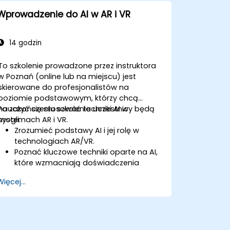
prywatności związane z narzędziami
Wprowadzenie do AI w AR i VR
medycznymi wzmocnionymi przez AI.
14 godzin
To szkolenie prowadzone przez instruktora
w Poznań (online lub na miejscu) jest
skierowane do profesjonalistów na
poziomie podstawowym, którzy chcą
nauczyć się stosować techniki AI w
Po zakończeniu szkolenia uczestnicy będą
systemach AR i VR.
mogli:
Zrozumieć podstawy AI i jej rolę w
technologiach AR/VR.
Poznać kluczowe techniki oparte na AI,
które wzmacniają doświadczenia
AR/VR.
Więcej...
Implementować proste modele AI w
aplikacjach AR/VR.
Wykorzystać AI do poprawy
interaktywności i doświadczeń
użytkowników w AR/VR.