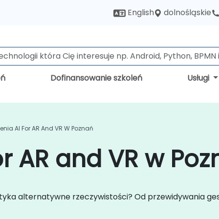
dolnośląskie
English
eń
Dofinansowanie szkoleń
Usługi
lenia AI For AR And VR W Poznań
for AR and VR w Po
spotyka alternatywne rzeczywistości? Od przewidywania g