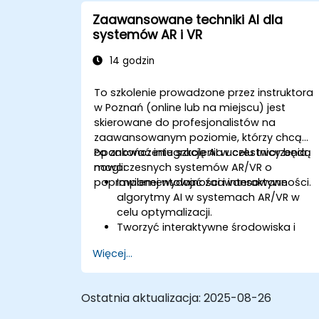
Tworzyć aplikacje AR/VR wspierane
Zaawansowane techniki AI dla
przez AI w celu poprawy szkolenia
systemów AR i VR
pracowników i bezpieczeństwa.
14 godzin
To szkolenie prowadzone przez instruktora
w Poznań (online lub na miejscu) jest
skierowane do profesjonalistów na
zaawansowanym poziomie, którzy chcą
opanować integrację AI w celu tworzenia
Po zakończeniu szkolenia uczestnicy będą
nowoczesnych systemów AR/VR o
mogli:
poprawionej wydajności i interaktywności.
Implementować zaawansowane
algorytmy AI w systemach AR/VR w
celu optymalizacji.
Tworzyć interaktywne środowiska i
obiekty sterowane przez AI.
Więcej...
Stosować uczenie maszynowe w celu
poprawy doświadczeń użytkowników i
personalizacji.
Ostatnia aktualizacja:
2025-08-26
Optymalizować przetwarzanie w czasi
rzeczywistym i wydajność za pomocą