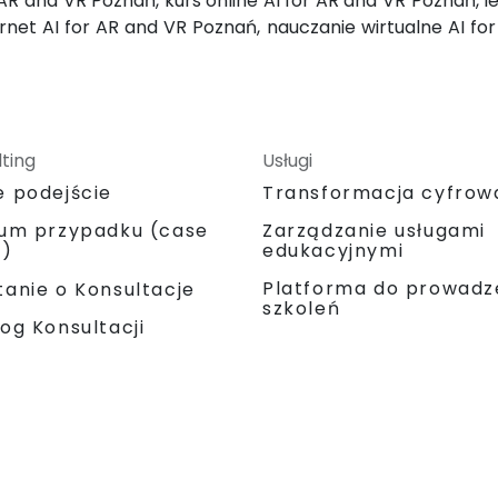
AR and VR Poznań, kurs online AI for AR and VR Poznań, 
rnet AI for AR and VR Poznań, nauczanie wirtualne AI fo
ting
Usługi
e podejście
Transformacja cyfrow
ium przypadku (case
Zarządzanie usługami
y)
edukacyjnymi
Platforma do prowadz
anie o Konsultacje
szkoleń
og Konsultacji