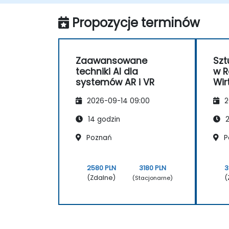
AI.
Propozycje terminów
Zaawansowane
Szt
techniki AI dla
w R
systemów AR i VR
Wir
Rze
2026-09-14 09:00
2
Za
Pr
14 godzin
2
Poznań
P
2580 PLN
3180 PLN
3
(Zdalne)
(
(Stacjonarne)