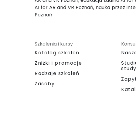
AR and VR Poznań, edukacja zdalna AI for 
AI for AR and VR Poznań, nauka przez inte
Poznań
Szkolenia i kursy
Konsul
Katalog szkoleń
Nasz
Zniżki i promocje
Stud
stud
Rodzaje szkoleń
Zapyt
Zasoby
Katal