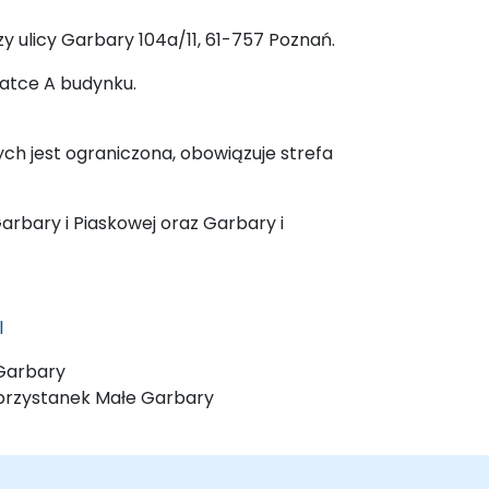
y ulicy Garbary 104a/11, 61-757 Poznań.
latce A budynku.
ych jest ograniczona, obowiązuje strefa
Garbary i Piaskowej oraz Garbary i
l
e Garbary
1 - przystanek Małe Garbary