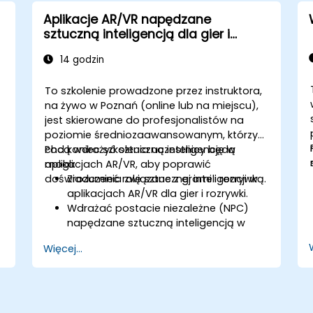
aspektów AI w edukacji.
Aplikacje AR/VR napędzane
sztuczną inteligencją dla gier i
rozrywki
14 godzin
To szkolenie prowadzone przez instruktora,
na żywo w Poznań (online lub na miejscu),
jest skierowane do profesjonalistów na
poziomie średniozaawansowanym, którzy
chcą wdrożyć sztuczną inteligencję w
Pod koniec szkolenia uczestnicy będą
aplikacjach AR/VR, aby poprawić
mogli:
doświadczenia związane z grami i rozrywką.
Zrozumieć rolę sztucznej inteligencji w
aplikacjach AR/VR dla gier i rozrywki.
Wdrażać postacie niezależne (NPC)
napędzane sztuczną inteligencją w
środowiskach immersyjnych.
Więcej...
Tworzyć spersonalizowane
doświadczenia użytkowników z
wykorzystaniem algorytmów sztucznej
e
inteligencji.
Opracowywać systemy gier AR/VR