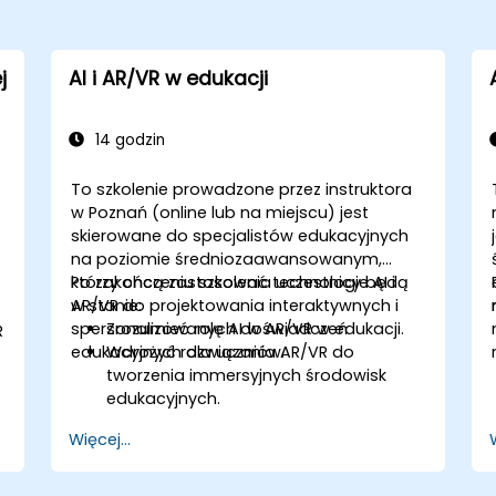
j
AI i AR/VR w edukacji
14 godzin
To szkolenie prowadzone przez instruktora
w Poznań (online lub na miejscu) jest
skierowane do specjalistów edukacyjnych
na poziomie średniozaawansowanym,
którzy chcą zastosować technologie AI i
Po zakończeniu szkolenia uczestnicy będą
AR/VR do projektowania interaktywnych i
w stanie:
spersonalizowanych doświadczeń
Zrozumieć rolę AI w AR/VR w edukacji.
R
edukacyjnych dla uczniów.
Wdrożyć rozwiązania AR/VR do
tworzenia immersyjnych środowisk
edukacyjnych.
Projektować spersonalizowane
Więcej...
systemy edukacyjne z wykorzystaniem
AI.
Oceny etycznych i prywatnościowych