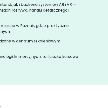
tend, jak i backend systemów AR i VR —
żach rozrywki, handlu detalicznego i
 miejsce w Poznań, gdzie praktyczne
nnych.
wadzone w centrum szkoleniowym
hnologii Immersyjnych, ta ścieżka kursowa
7