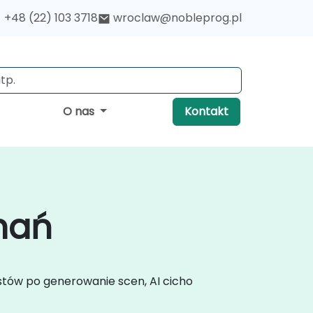
+48 (22) 103 3718
wroclaw@nobleprog.pl
O nas
Kontakt
znań
estów po generowanie scen, AI cicho