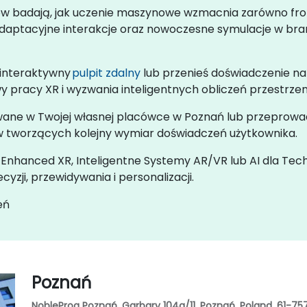
ów badają, jak uczenie maszynowe wzmacnia zarówno fron
adaptacyjne interakcje oraz nowoczesne symulacje w bran
 interaktywny
pulpit zdalny
lub przenieś doświadczenie na
y pracy XR i wyzwania inteligentnych obliczeń przestrze
owane w Twojej własnej placówce w Poznań lub przepro
 tworzących kolejny wymiar doświadczeń użytkownika.
-Enhanced XR, Inteligentne Systemy AR/VR lub AI dla Tec
zji, przewidywania i personalizacji.
eń
Poznań
NobleProg Poznań, Garbary 104a/11, Poznań, Poland, 61-75