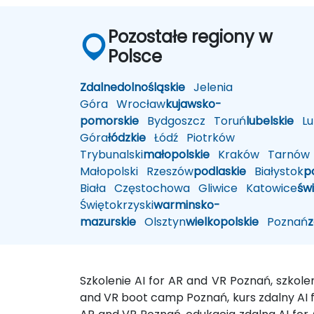
Pozostałe regiony w
Polsce
Zdalne
dolnośląskie
Jelenia
Góra
Wrocław
kujawsko-
pomorskie
Bydgoszcz
Toruń
lubelskie
Lub
Góra
łódzkie
Łódź
Piotrków
Trybunalski
małopolskie
Kraków
Tarnów
Małopolski
Rzeszów
podlaskie
Białystok
p
Biała
Częstochowa
Gliwice
Katowice
św
Świętokrzyski
warminsko-
mazurskie
Olsztyn
wielkopolskie
Poznań
Szkolenie AI for AR and VR Poznań, szkol
and VR boot camp Poznań, kurs zdalny AI fo