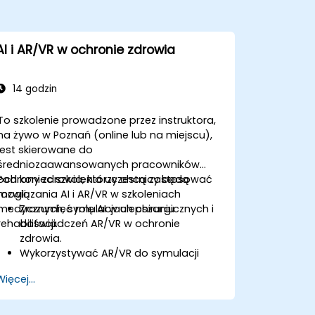
AI i AR/VR w ochronie zdrowia
14 godzin
To szkolenie prowadzone przez instruktora,
na żywo w Poznań (online lub na miejscu),
jest skierowane do
średniozaawansowanych pracowników
ochrony zdrowia, którzy chcą zastosować
Pod koniec szkolenia uczestnicy będą
rozwiązania AI i AR/VR w szkoleniach
mogli:
medycznych, symulacjach chirurgicznych i
Zrozumieć rolę AI w ulepszaniu
rehabilitacji.
doświadczeń AR/VR w ochronie
zdrowia.
Wykorzystywać AR/VR do symulacji
chirurgicznych i szkoleń medycznych.
Więcej...
Stosować narzędzia AR/VR w
rehabilitacji i terapii pacjentów.
Poznać kwestie etyczne i dotyczące