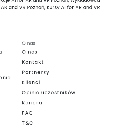
lekcje AI for AR and VR Poznań, wykładowca
r AR and VR Poznań, Kursy AI for AR and VR
O nas
a
O nas
Kontakt
Partnerzy
enia
Klienci
Opinie uczestników
Kariera
FAQ
T&C