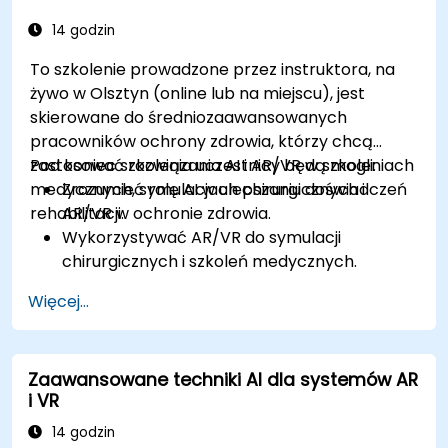
14 godzin
To szkolenie prowadzone przez instruktora, na
żywo w Olsztyn (online lub na miejscu), jest
skierowane do średniozaawansowanych
pracowników ochrony zdrowia, którzy chcą
zastosować rozwiązania AI i AR/VR w szkoleniach
Pod koniec szkolenia uczestnicy będą mogli:
medycznych, symulacjach chirurgicznych i
Zrozumieć rolę AI w ulepszaniu doświadczeń
rehabilitacji.
AR/VR w ochronie zdrowia.
Wykorzystywać AR/VR do symulacji
chirurgicznych i szkoleń medycznych.
Stosować narzędzia AR/VR w rehabilitacji i
Więcej...
terapii pacjentów.
Poznać kwestie etyczne i dotyczące
prywatności związane z narzędziami
Zaawansowane techniki AI dla systemów AR
medycznymi wzmocnionymi przez AI.
i VR
14 godzin