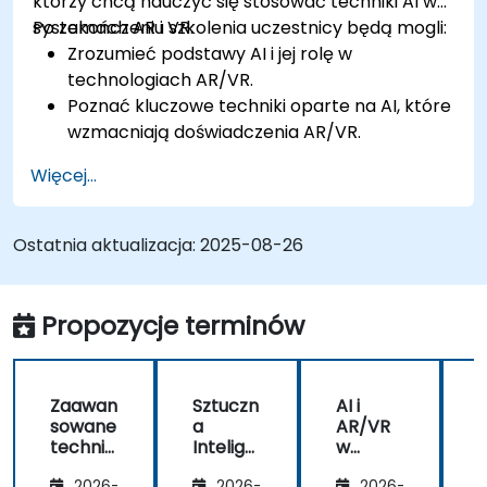
którzy chcą nauczyć się stosować techniki AI w
systemach AR i VR.
Po zakończeniu szkolenia uczestnicy będą mogli:
Zrozumieć podstawy AI i jej rolę w
technologiach AR/VR.
Poznać kluczowe techniki oparte na AI, które
wzmacniają doświadczenia AR/VR.
Implementować proste modele AI w
Więcej...
aplikacjach AR/VR.
Wykorzystać AI do poprawy interaktywności
i doświadczeń użytkowników w AR/VR.
Ostatnia aktualizacja:
2025-08-26
Propozycje terminów
Zaawan
Sztuczn
AI i
A
sowane
a
AR/VR
techniki
Intelige
w
AI dla
ncja w
ochroni
2026-
2026-
2026-