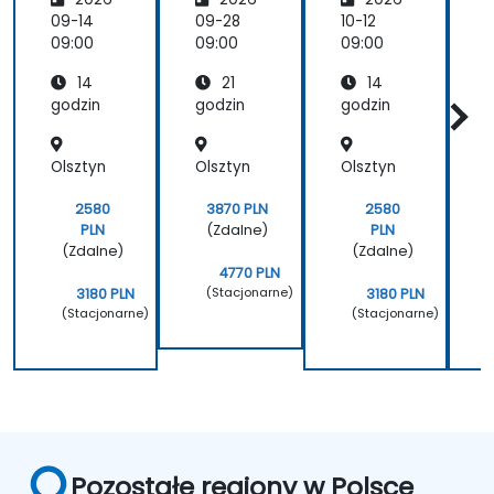
system
Rozszer
e
ów AR i
zonej i
zdrowia
09-14
09-28
10-12
1
VR
Wirtual
09:00
09:00
09:00
0
nej
14
21
14
Rzeczy
wistości
godzin
godzin
godzin
g
dla
Zastoso
Olsztyn
Olsztyn
Olsztyn
O
wań
Przemy
słowyc
2580
3870 PLN
2580
h
PLN
(Zdalne)
PLN
(Zdalne)
(Zdalne)
4770 PLN
(Stacjonarne)
3180 PLN
3180 PLN
(Stacjonarne)
(Stacjonarne)
Pozostałe regiony w Polsce