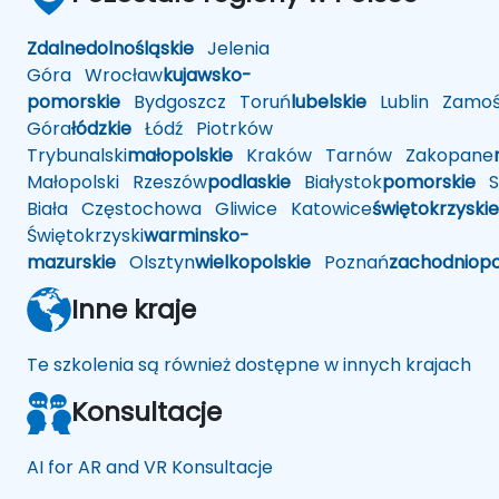
Zdalne
dolnośląskie
Jelenia
Góra
Wrocław
kujawsko-
pomorskie
Bydgoszcz
Toruń
lubelskie
Lublin
Zamoś
Góra
łódzkie
Łódź
Piotrków
Trybunalski
małopolskie
Kraków
Tarnów
Zakopane
Małopolski
Rzeszów
podlaskie
Białystok
pomorskie
Sł
Biała
Częstochowa
Gliwice
Katowice
świętokrzyskie
Świętokrzyski
warminsko-
mazurskie
Olsztyn
wielkopolskie
Poznań
zachodniop
Inne kraje
Te szkolenia są również dostępne w innych krajach
Konsultacje
AI for AR and VR Konsultacje