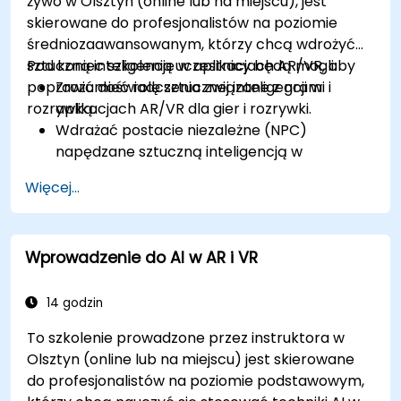
żywo w Olsztyn (online lub na miejscu), jest
skierowane do profesjonalistów na poziomie
średniozaawansowanym, którzy chcą wdrożyć
sztuczną inteligencję w aplikacjach AR/VR, aby
Pod koniec szkolenia uczestnicy będą mogli:
poprawić doświadczenia związane z grami i
Zrozumieć rolę sztucznej inteligencji w
rozrywką.
aplikacjach AR/VR dla gier i rozrywki.
Wdrażać postacie niezależne (NPC)
napędzane sztuczną inteligencją w
środowiskach immersyjnych.
Więcej...
Tworzyć spersonalizowane doświadczenia
użytkowników z wykorzystaniem algorytmów
sztucznej inteligencji.
Wprowadzenie do AI w AR i VR
Opracowywać systemy gier AR/VR
wykorzystujące sztuczną inteligencję do
przetwarzania w czasie rzeczywistym.
14 godzin
To szkolenie prowadzone przez instruktora w
Olsztyn (online lub na miejscu) jest skierowane
do profesjonalistów na poziomie podstawowym,