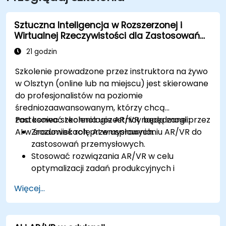
Sztuczna Inteligencja w Rozszerzonej i
Wirtualnej Rzeczywistości dla Zastosowań
Przemysłowych
21 godzin
Szkolenie prowadzone przez instruktora na żywo
w Olsztyn (online lub na miejscu) jest skierowane
do profesjonalistów na poziomie
średniozaawansowanym, którzy chcą
zastosować technologie AR/VR napędzane przez
Pod koniec szkolenia uczestnicy będą mogli:
AI w środowiskach przemysłowych.
Zrozumieć rolę AI w usprawnianiu AR/VR do
zastosowań przemysłowych.
Stosować rozwiązania AR/VR w celu
optymalizacji zadań produkcyjnych i
konserwacyjnych.
Więcej...
Integrować algorytmy AI do konserwacji
predykcyjnej w środowiskach AR/VR.
Tworzyć aplikacje AR/VR wspierane przez AI