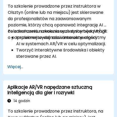
To szkolenie prowadzone przez instruktora w
Olsztyn (online lub na miejscu) jest skierowane
do profesjonalistów na zaawansowanym
poziomie, którzy chcą opanować integrację AI w
celu tworzenia nowoczesnych systemów AR/VR
Po zakończeniu szkolenia uczestnicy będą mogli:
o poprawionej wydajności i interaktywności.
Implementować zaawansowane algorytmy
AI w systemach AR/VR w celu optymalizacji.
Tworzyć interaktywne środowiska i obiekty
sterowane przez AI.
Stosować uczenie maszynowe w celu
Więcej...
poprawy doświadczeń użytkowników i
personalizacji.
Optymalizować przetwarzanie w czasie
Aplikacje AR/VR napędzane sztuczną
rzeczywistym i wydajność za pomocą AI.
inteligencją dla gier i rozrywki
14 godzin
To szkolenie prowadzone przez instruktora, na