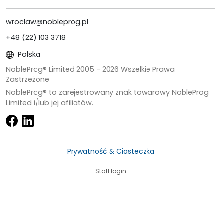
wroclaw@nobleprog.pl
+48 (22) 103 3718
Polska
NobleProg® Limited 2005 -
2026
Wszelkie Prawa
Zastrzeżone
NobleProg® to zarejestrowany znak towarowy NobleProg
Limited i/lub jej afiliatów.
Prywatność & Ciasteczka
Staff login