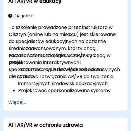
AI i AR/VR w edukacji
w celu poprawy szkolenia pracowników i
bezpieczeństwa.
14 godzin
To szkolenie prowadzone przez instruktora w
Olsztyn (online lub na miejscu) jest skierowane
do specjalistów edukacyjnych na poziomie
średniozaawansowanym, którzy chcą
zastosować technologie AI i AR/VR do
Po zakończeniu szkolenia uczestnicy będą w
projektowania interaktywnych i
stanie:
spersonalizowanych doświadczeń edukacyjnych
Zrozumieć rolę AI w AR/VR w edukacji.
dla uczniów.
Wdrożyć rozwiązania AR/VR do tworzenia
immersyjnych środowisk edukacyjnych.
Projektować spersonalizowane systemy
edukacyjne z wykorzystaniem AI.
Więcej...
Oceny etycznych i prywatnościowych
aspektów AI w edukacji.
AI i AR/VR w ochronie zdrowia