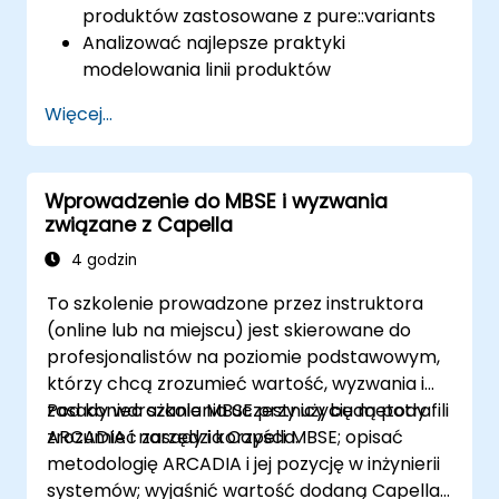
produktów zastosowane z pure::variants
Analizować najlepsze praktyki
modelowania linii produktów
Wdrożyć pełny proces zarządzania
Więcej...
zróżnicowaniem (od definicji do
instancjonowania wariantu)
Używać pure::variants z łącznikami, takimi
Wprowadzenie do MBSE i wyzwania
jak Microsoft Office
związane z Capella
4 godzin
To szkolenie prowadzone przez instruktora
(online lub na miejscu) jest skierowane do
profesjonalistów na poziomie podstawowym,
którzy chcą zrozumieć wartość, wyzwania i
zasady wdrażania MBSE przy użyciu metody
Pod koniec szkolenia uczestnicy będą potrafili
ARCADIA i narzędzia Capella.
zrozumieć zasady i korzyści MBSE; opisać
metodologię ARCADIA i jej pozycję w inżynierii
systemów; wyjaśnić wartość dodaną Capella