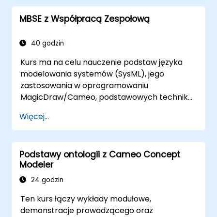
funkcji reguł walidacji, zestawów
MBSE z Współpracą Zespołową
walidacyjnych i metryk modelu, a także
wprowadza podstawowe koncepcje i funkcje
tworzenia i wykorzystywania zapytań
40 godzin
modelowych w MagicDraw/Cameo.​
Kurs ma na celu nauczenie podstaw języka
modelowania systemów (SysML), jego
zastosowania w oprogramowaniu
MagicDraw/Cameo, podstawowych technik
symulacji Model-Based Systems Engineering
Więcej...
(MBSE) oraz najlepszych praktyk w MBSE.
Szkolenie wprowadza w podstawowe
koncepcje i funkcje CATIA No Magic’s
Podstawy ontologii z Cameo Concept
Teamwork Cloud, a także przedstawia
Modeler
podstawowe koncepcje i funkcje języków
specyficznych dla domeny (DSL) w
24 godzin
MagicDraw.​
Ten kurs łączy wykłady modułowe,
demonstracje prowadzącego oraz