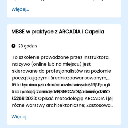
w porównaniu z tradycyjnymi narzędziami
Więcej...
opartymi na dokumentach; zidentyfikować
wpływ wdrożenia MBSE na procesy i praktyki
inżynieryjne; oraz zrozumieć wkład MBSE w
MBSE w praktyce z ARCADIA i Capella
cyfrową ciągłość i współpracę
multidyscyplinarną
28 godzin
To szkolenie prowadzone przez instruktora,
na żywo (online lub na miejscu) jest
skierowane do profesjonalistów na poziomie
początkującym i średniozaawansowanym,
którzy chcą poznać i zastosować MBSE,
Pod koniec szkolenia uczestnicy będą mogli:
korzystając z metody ARCADIA i narzędzia
Zrozumieć zasady MBSE i ich zgodność z ISO
Capella.
15288:2023; Opisać metodologię ARCADIA i jej
różne warstwy architektoniczne; Zastosować
ARCADIA od potrzeb operacyjnych do
Więcej...
architektury fizycznej; Korzystać z Capella do
tworzenia, analizy i zarządzania modelami