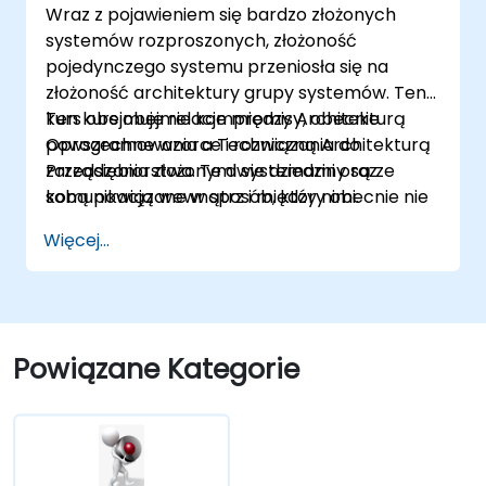
Wraz z pojawieniem się bardzo złożonych
systemów rozproszonych, złożoność
pojedynczego systemu przeniosła się na
złożoność architektury grupy systemów. Ten
kurs obejmuje relacje między Architekturą
Ten kurs obejmie kompromisy, obecnie
Oprogramowania a Techniczną Architekturą
powszechne wzorce i rozwiązania do
Przedsiębiorstwa. Te dwie dziedziny są ze
zarządzania złożonymi systemami oraz
sobą powiązane w sposób, który obecnie nie
komunikacją wewnątrz i między nimi.
jest dobrze opisany. Na przykład, podział
Więcej...
złożonego systemu monolitycznego na dwa
systemy komunikujące się za pomocą usług
internetowych spowoduje istotne zmiany
zarówno w nowych systemach, jak i w
architekturze między nimi.
Powiązane Kategorie