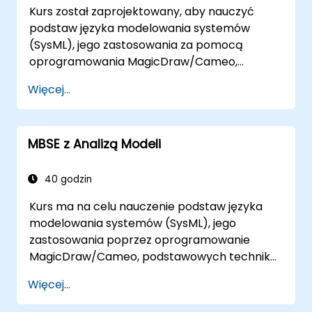
Kurs został zaprojektowany, aby nauczyć
podstaw języka modelowania systemów
(SysML), jego zastosowania za pomocą
oprogramowania MagicDraw/Cameo,
podstawowych technik symulacji Model-
Więcej...
Based Systems Engineering (MBSE) oraz
najlepszych praktyk w MBSE. Szkolenie to ma
również na celu zapewnienie profesjonalistom
MBSE z Analizą Modeli
wiedzy na temat symulacji
architektonicznych, wprowadzenie do wtyczki
Simulation Toolkit, symulacji różnych typów
40 godzin
diagramów oraz sposobu łączenia symulacji
Kurs ma na celu nauczenie podstaw języka
diagramów w celu automatyzacji
modelowania systemów (SysML), jego
architektury.
zastosowania poprzez oprogramowanie
MagicDraw/Cameo, podstawowych technik
symulacji Model-Based Systems Engineering
Więcej...
(MBSE) oraz najlepszych praktyk w MBSE.
Szkolenie to uczy podstawowych koncepcji i