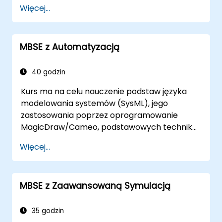
Opisać najlepsze praktyki modelowania
Więcej...
linii produktów
Wdrożyć proces definiowania linii
produktów w CATIA Magic
MBSE z Automatyzacją
Korzystać z funkcji MBPLE, takich jak
modele cech, punkty wariacji i
konfiguracje
40 godzin
Kurs ma na celu nauczenie podstaw języka
modelowania systemów (SysML), jego
zastosowania poprzez oprogramowanie
MagicDraw/Cameo, podstawowych technik
symulacji Model-Based Systems Engineering
Więcej...
(MBSE) oraz najlepszych praktyk w MBSE.
Szkolenie obejmuje podstawy tworzenia
szablonów i generowania raportów w
MBSE z Zaawansowaną Symulacją
zestawie narzędzi MagicDraw/Cameo oraz
uczy, jak działają makra i skrypty w
MagicDraw i do czego można je zastosować.
35 godzin