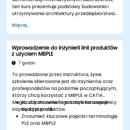
ten kurs prezentuje podstawy budowania i
utrzymywania architektury przedsiębiorstwa
(EA) z wykorzystaniem Unified Architecture
Więcej...
Framework (UAF) w wersji 1.2.
Wprowadzenie do inżynierii linii produktów
z użyciem MBPLE
7 godzin
To prowadzone przez instruktora, żywe
szkolenie skierowane jest do inżynierów oraz
profesjonalistów na poziomie początkującym,
którzy chcą korzystać z MBPLE w CATIA
Magic, aby zrozumieć i wdrożyć koncepcje
Na zakończenie tego szkolenia uczestnicy
inżynierii linii produktów.
będą potrafili:
Zrozumieć kluczowe pojęcia i terminologię
PLE oraz MBPLE