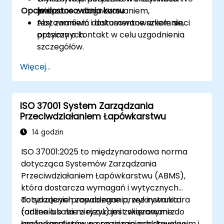
Opcje dostosowania kursu
związane z diagnozowaniem,
lab.
testowaniem i dokumentowaniem sieci
Aby zamówić dostosowane szkolenie,
optycznych.
prosimy o kontakt w celu uzgodnienia
szczegółów.
Więcej...
ISO 37001 System Zarządzania
Przeciwdziałaniem Łapówkarstwu
14 godzin
ISO 37001:2025 to międzynarodowa norma
dotycząca Systemów Zarządzania
Przeciwdziałaniem Łapówkarstwu (ABMS),
która dostarcza wymagań i wytycznych
dotyczących zapobiegania, wykrywania i
To szkolenie prowadzone przez instruktora
radzenia sobie z ryzykami związanymi z
(online lub na miejscu) jest skierowane do
łapówkarstwem w organizacjach dowolnej
profesjonalistów na poziomie podstawowym i