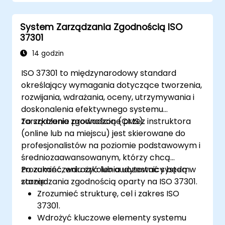
System Zarządzania Zgodnością ISO
37301
14 godzin
ISO 37301 to międzynarodowy standard
określający wymagania dotyczące tworzenia,
rozwijania, wdrażania, oceny, utrzymywania i
doskonalenia efektywnego systemu
zarządzania zgodnością (CMS).
To szkolenie prowadzone przez instruktora
(online lub na miejscu) jest skierowane do
profesjonalistów na poziomie podstawowym i
średniozaawansowanym, którzy chcą
zrozumieć, wdrożyć lub audytować system
Po zakończeniu szkolenia uczestnicy będą w
zarządzania zgodnością oparty na ISO 37301.
stanie:
Zrozumieć strukturę, cel i zakres ISO
37301.
Wdrożyć kluczowe elementy systemu