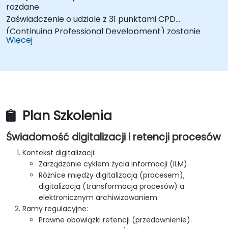
rozdane
Zaświadczenie o udziale z 31 punktami CPD
(Continuing Professional Development) zostanie
Więcej
wydane
W przypadku niezdania egzaminu można go
powtórzyć w ciągu 12 miesięcy bezpłatnie
Plan Szkolenia
Świadomość digitalizacji i retencji procesów
Kontekst digitalizacji:
Zarządzanie cyklem życia informacji (ILM).
Różnice między digitalizacją (procesem),
digitalizacją (transformacją procesów) a
elektronicznym archiwizowaniem.
Ramy regulacyjne:
Prawne obowiązki retencji (przedawnienie).