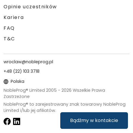
Opinie uczestników
Kariera
FAQ
T&C
wroclaw@nobleprog.pl
+48 (22) 103 3718
Polska
NobleProg® Limited 2005 -
2026
Wszelkie Prawa
Zastrzeżone
NobleProg® to zarejestrowany znak towarowy NobleProg
Limited i/lub jej afiliatów.
Bądźmy w kontakcie