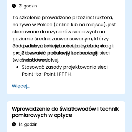
21 godzin
To szkolenie prowadzone przez instruktora,
na żywo w Polsce (online lub na miejscu), jest
skierowane do inżynierów sieciowych na
poziomie średniozaawansowanym, którzy
chcą zdobyć umiejętności potrzebne do
Pod koniec szkolenia uczestnicy będą mogli:
projektowania, instalacji i konserwacji sieci
Zrozumieć podstawy technologii
światłowodowych.
światłowodowej.
Stosować zasady projektowania sieci
Point-to-Point i FTTH.
Instalować i konserwować kable i złącza
Więcej...
światłowodowe.
Testować i diagnozować problemy w
sieciach światłowodowych.
Wprowadzenie do światłowodów i technik
pomiarowych w optyce
14 godzin