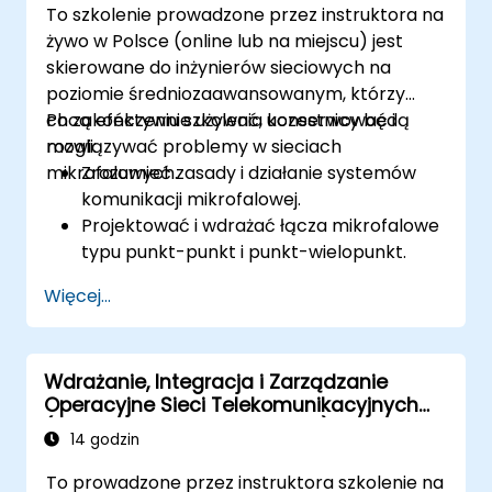
To szkolenie prowadzone przez instruktora na
Przygotować organizację do audytu
żywo w Polsce (online lub na miejscu) jest
certyfikacyjnego przez stronę trzecią
skierowane do inżynierów sieciowych na
poziomie średniozaawansowanym, którzy
chcą efektywnie używać, konserwować i
Po zakończeniu szkolenia uczestnicy będą
rozwiązywać problemy w sieciach
mogli:
mikrofalowych.
Zrozumieć zasady i działanie systemów
komunikacji mikrofalowej.
Projektować i wdrażać łącza mikrofalowe
typu punkt-punkt i punkt-wielopunkt.
Przeprowadzać analizę budżetu łącza i
Więcej...
planowanie sieci.
Efektywnie zarządzać, konserwować i
rozwiązywać problemy w sieciach
Wdrażanie, Integracja i Zarządzanie
mikrofalowych.
Operacyjne Sieci Telekomunikacyjnych
(2G–5G oraz Enterprise Wi-Fi)
14 godzin
To prowadzone przez instruktora szkolenie na