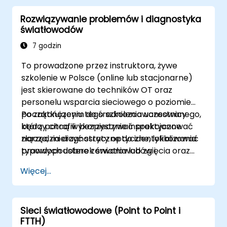
Rozwiązywanie problemów i diagnostyka
światłowodów
7 godzin
To prowadzone przez instruktora, żywe
szkolenie w Polsce (online lub stacjonarne)
jest skierowane do techników OT oraz
personelu wsparcia sieciowego o poziomie
początkującym do średniozaawansowanego,
Po zakończeniu tego szkolenia uczestnicy
którzy chcą wykorzystywać praktyczne
będą potrafili: bezpiecznie inspekcjonować
narzędzia diagnostyczne do identyfikowania
złącza, mierzyć straty optyczne, lokalizować
typowych usterek światłowodów i
prawdopodobne zerwania lub zgięcia oraz
potwierdzania potrzeby wsparcia ze strony
dokumentować problemy w celu eskalacji.
Więcej...
firmy wykonawczej.
Sieci światłowodowe (Point to Point i
FTTH)