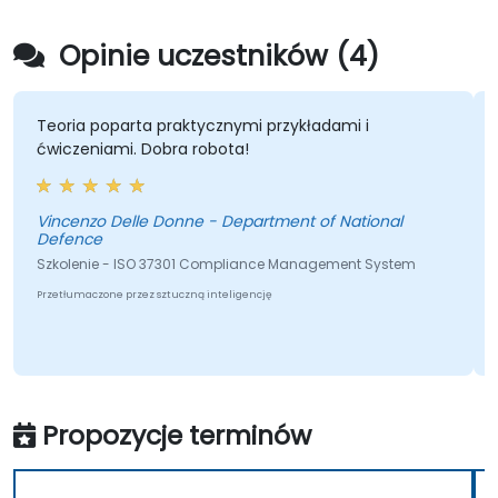
Opinie uczestników (4)
eoria poparta praktycznymi przykładami i
kompet
wiczeniami. Dobra robota!
Erica 
incenzo Delle Donne - Department of National
Szkole
efence
Przetłum
zkolenie - ISO 37301 Compliance Management System
zetłumaczone przez sztuczną inteligencję
Propozycje terminów