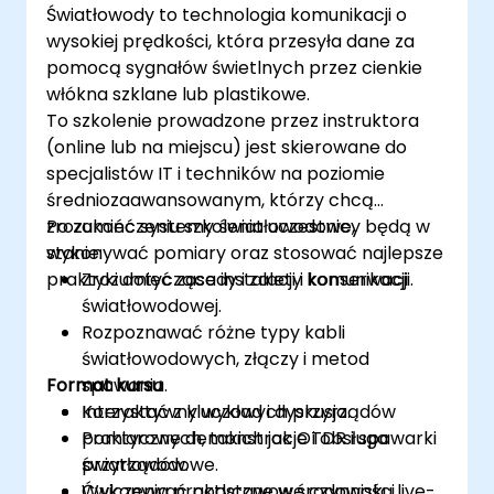
Światłowody to technologia komunikacji o
wysokiej prędkości, która przesyła dane za
pomocą sygnałów świetlnych przez cienkie
włókna szklane lub plastikowe.
To szkolenie prowadzone przez instruktora
(online lub na miejscu) jest skierowane do
specjalistów IT i techników na poziomie
średniozaawansowanym, którzy chcą
zrozumieć systemy światłowodowe,
Po zakończeniu szkolenia uczestnicy będą w
wykonywać pomiary oraz stosować najlepsze
stanie:
praktyki dotyczące instalacji i konserwacji.
Zrozumieć zasady i zalety komunikacji
światłowodowej.
Rozpoznawać różne typy kabli
światłowodowych, złączy i metod
Format kursu
spawania.
Korzystać z kluczowych przyrządów
Interaktywny wykład i dyskusja.
pomiarowych, takich jak OTDR i spawarki
Praktyczne demonstracje i obsługa
światłowodowe.
przyrządów.
Wykonywać podstawowe czynności
Ćwiczenia praktyczne w środowisku live-