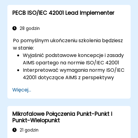
Professional Development)
PECB ISO/IEC 42001 Lead Implementer
W przypadku niezdania egzaminu, możesz
go powtórzyć w ciągu 12 miesięcy
bezpłatnie
28 godzin
Po pomyślnym ukończeniu szkolenia będziesz
w stanie:
Wyjaśnić podstawowe koncepcje i zasady
AIMS opartego na normie ISO/IEC 42001
Interpretować wymagania normy ISO/IEC
42001 dotyczące AIMS z perspektywy
osoby wdrażającej
Więcej...
Inicjować i planować wdrażanie AIMS
opartego na normie ISO/IEC 42001,
wykorzystując metodologię IMS2 PECB
Mikrofalowe Połączenia Punkt-Punkt i
oraz inne najlepsze praktyki
Punkt-Wielopunkt
Wspierać organizację w działaniu,
utrzymaniu i ciągłym doskonaleniu AIMS
21 godzin
opartego na normie ISO/IEC 42001