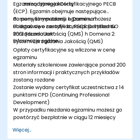
Egzaminacyjnego i Certyfikacyjnego PECB
zarządzaniu jakością
(ECP). Egzamin obejmuje następujące
domeny kompetencji: h Domena 1:
Po pomyślnym zdaniu egzaminu możesz
Podstawowe zasady i koncepcje Systemu
ubiegać się o certyfikat „PECB Certified ISO
Zarządzania Jakością (QMS) h Domena 2:
9001 Foundation”.
Informacje ogólne
System Zarządzania Jakością (QMS)
Opłaty certyfikacyjne są wliczone w cenę
egzaminu
Materiały szkoleniowe zawierające ponad 200
stron informacji i praktycznych przykładów
zostaną rozdane
Zostanie wydany certyfikat uczestnictwa z 14
punktami CPD (Continuing Professional
Development)
W przypadku niezdania egzaminu możesz go
powtórzyć bezpłatnie w ciągu 12 miesięcy
Więcej...