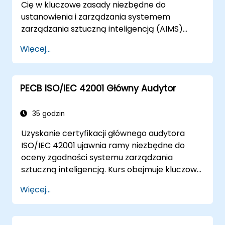
Cię w kluczowe zasady niezbędne do
ustanowienia i zarządzania systemem
zarządzania sztuczną inteligencją (AIMS)
zgodnie z normą ISO/IEC 42001. Kurs jest
Więcej...
zaprojektowany tak, aby zapewnić Ci
niezbędne zrozumienie, stanowiąc solidną
podstawę do dalszego rozwoju wiedzy w
PECB ISO/IEC 42001 Główny Audytor
zakresie AIMS.
35 godzin
Uzyskanie certyfikacji głównego audytora
ISO/IEC 42001 ujawnia ramy niezbędne do
oceny zgodności systemu zarządzania
sztuczną inteligencją. Kurs obejmuje kluczowe
zasady dotyczące zarządzania sztuczną
Więcej...
inteligencją, przygotowania do audytu,
metodologii oceny zgodności oraz
zakończenia audytu zgodnie ze standardami