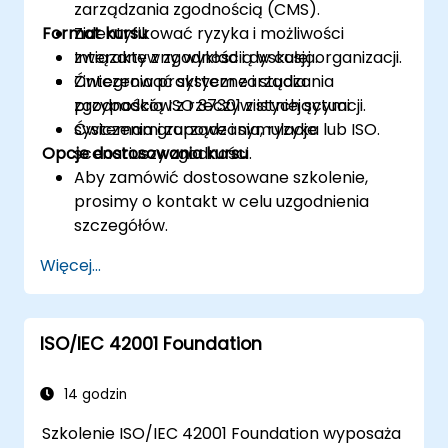
zarządzania zgodnością (CMS).
Format kursu
Zidentyfikować ryzyka i możliwości
związane z zgodnością w całej organizacji.
Interaktywny wykład i dyskusja.
Zintegrować system zarządzania
Ćwiczenia praktyczne i studia
zgodnością ISO 37301 z istniejącymi
przypadków z rzeczywistych sytuacji.
systemami zarządzania, ryzyka lub ISO.
Ćwiczenia grupowe i symulacje
Opcje dostosowania kursu
scenariuszy zgodności.
Aby zamówić dostosowane szkolenie,
prosimy o kontakt w celu uzgodnienia
szczegółów.
Więcej...
ISO/IEC 42001 Foundation
14 godzin
Szkolenie ISO/IEC 42001 Foundation wyposaża