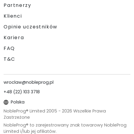
Partnerzy
Klienci
Opinie uczestników
Kariera
FAQ
T&C
wroclaw@nobleprog.pl
+48 (22) 103 3718
Polska
NobleProg® Limited 2005 -
2026
Wszelkie Prawa
Zastrzeżone
NobleProg® to zarejestrowany znak towarowy NobleProg
Limited i/lub jej afiliatów.