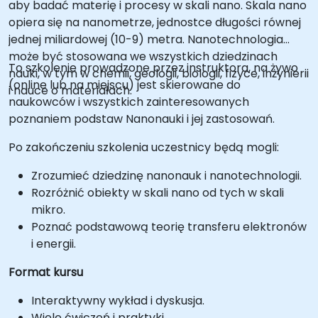
aby badać materię i procesy w skali nano. Skala nano
opiera się na nanometrze, jednostce długości równej
jednej miliardowej (10-9) metra. Nanotechnologia
może być stosowana we wszystkich dziedzinach
To szkolenie prowadzone przez instruktora, na żywo
nauki, w tym w chemii, geologii, biologii, fizyce, inżynierii
(online lub na miejscu) jest skierowane do
i nauce o materiałach.
naukowców i wszystkich zainteresowanych
poznaniem podstaw Nanonauki i jej zastosowań.
Po zakończeniu szkolenia uczestnicy będą mogli:
Zrozumieć dziedzinę nanonauk i nanotechnologii.
Rozróżnić obiekty w skali nano od tych w skali
mikro.
Poznać podstawową teorię transferu elektronów
i energii.
Format kursu
Interaktywny wykład i dyskusja.
Wiele ćwiczeń i praktyki.