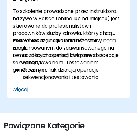
To szkolenie prowadzone przez instruktora,
na żywo w Polsce (online lub na miejscu) jest
skierowane do profesjonalistów i
pracowników służby zdrowia, którzy chcą
zdobyć wiedzę na poziomie średnio
Pod koniec tego szkolenia uczestnicy będą
zaawansowanym do zaawansowanego na
mogli:
temat różnych operacji związanych z
Poznać i zrozumieć kluczowe koncepcje
sekwencjonowaniem i testowaniem
genetyki.
genetycznym.
Zrozumieć, jak działają operacje
sekwencjonowania i testowania
genetycznego.
Więcej...
Powiązane Kategorie