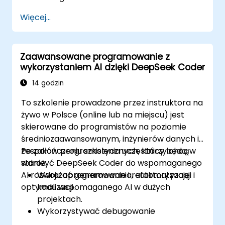
Więcej...
Zaawansowane programowanie z
wykorzystaniem AI dzięki DeepSeek Coder
14 godzin
To szkolenie prowadzone przez instruktora na
żywo w Polsce (online lub na miejscu) jest
skierowane do programistów na poziomie
średniozaawansowanym, inżynierów danych i
zespołów programistycznych, którzy chcą
Po zakończeniu szkolenia uczestnicy będą w
wdrożyć DeepSeek Coder do wspomaganego
stanie:
AI rozwoju oprogramowania, automatyzacji i
Wdrażać generowanie i refaktoryzację
optymalizacji.
kodu wspomaganego AI w dużych
projektach.
Wykorzystywać debugowanie
wspomagane AI, aby zwiększyć