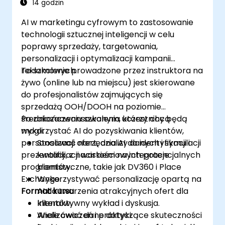
narzędziami do renderowania.
14 godzin
AI w marketingu cyfrowym to zastosowanie
technologii sztucznej inteligencji w celu
poprawy sprzedaży, targetowania,
personalizacji i optymalizacji kampanii
reklamowych.
To szkolenie prowadzone przez instruktora na
żywo (online lub na miejscu) jest skierowane
do profesjonalistów zajmujących się
sprzedażą OOH/DOOH na poziomie
średniozaawansowanym, którzy chcą
Po zakończeniu szkolenia uczestnicy będą
wykorzystać AI do pozyskiwania klientów,
mogli:
personalizacji ofert, analizy danych i symulacji
Stosować narzędzia AI do identyfikacji i
prezentacji, z naciskiem na integracje
kwalifikacji wartościowych potencjalnych
programistyczne, takie jak DV360 i Place
klientów.
Exchange.
Wykorzystywać personalizację opartą na
Format kursu
AI do tworzenia atrakcyjnych ofert dla
klientów.
Interaktywny wykład i dyskusja.
Analizować dane dotyczące skuteczności
Wiele ćwiczeń i praktyki.