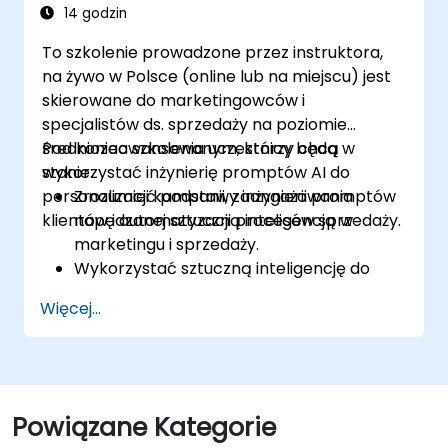
poprawy ich skuteczności.
14 godzin
To szkolenie prowadzone przez instruktora,
na żywo w Polsce (online lub na miejscu) jest
skierowane do marketingowców i
specjalistów ds. sprzedaży na poziomie
średniozaawansowanym, którzy chcą
Pod koniec szkolenia uczestnicy będą w
wykorzystać inżynierię promptów AI do
stanie:
personalizacji kampanii, zaangażowania
Zrozumieć podstawy inżynierii promptów
klientów i automatyzacji procesów sprzedaży.
napędzanej sztuczną inteligencją w
marketingu i sprzedaży.
Wykorzystać sztuczną inteligencję do
generowania skutecznych treści
Więcej...
marketingowych i kreatywów
reklamowych.
Automatyzować zaangażowanie klientów
za pomocą odpowiedzi generowanych
przez AI.
Powiązane Kategorie
Wykorzystać sztuczną inteligencję do