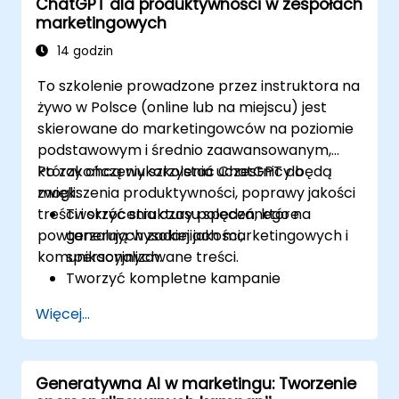
ChatGPT dla produktywności w zespołach
Wdrożyć ChatGPT w swojej strategii
marketingowych
marketingowej, aby zaoszczędzić czas i
zwiększyć efektywność.
14 godzin
To szkolenie prowadzone przez instruktora na
żywo w Polsce (online lub na miejscu) jest
skierowane do marketingowców na poziomie
podstawowym i średnio zaawansowanym,
którzy chcą wykorzystać ChatGPT do
Po zakończeniu szkolenia uczestnicy będą
zwiększenia produktywności, poprawy jakości
mogli:
treści i skrócenia czasu spędzanego na
Tworzyć struktury poleceń, które
powtarzalnych zadaniach marketingowych i
generują wysokiej jakości,
komunikacyjnych.
spersonalizowane treści.
Tworzyć kompletne kampanie
marketingowe szybciej przy użyciu
Więcej...
ChatGPT.
Skutecznie tworzyć i tłumaczyć e-maile,
raporty oraz komunikaty dla klientów.
Generatywna AI w marketingu: Tworzenie
Podsumowywać dane finansowe i