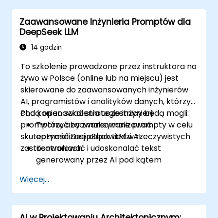
Monitorować, utrzymywać i skalować
Zaawansowane Inżynieria Promptów dla
rozwiązania AI w sposób efektywny.
DeepSeek LLM
14 godzin
To szkolenie prowadzone przez instruktora na
żywo w Polsce (online lub na miejscu) jest
skierowane do zaawansowanych inżynierów
AI, programistów i analityków danych, którzy
chcą opanować strategie inżynierii
Pod koniec szkolenia uczestnicy będą mogli:
promptów, aby zmaksymalizować
Tworzyć zaawansowane prompty w celu
skuteczność DeepSeek LLM w rzeczywistych
optymalizacji odpowiedzi AI.
zastosowaniach.
Kontrolować i udoskonalać tekst
generowany przez AI pod kątem
dokładności i spójności.
Więcej...
Wykorzystywać techniki łańcuchowania
promptów i zarządzania kontekstem.
Minimalizować uprzedzenia i zwiększać
AI w Projektowaniu Architektonicznym: