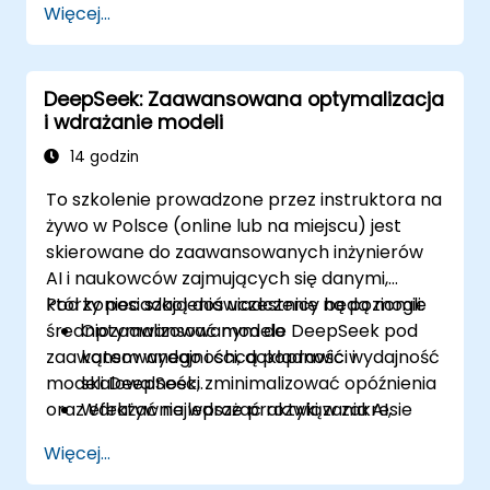
Więcej...
niezawodność oprogramowania.
Integrować DeepSeek Coder z potokami
DevOps i CI/CD.
DeepSeek: Zaawansowana optymalizacja
Stosować AI do inteligentnej
i wdrażanie modeli
automatyzacji w procesach inżynierii
oprogramowania.
14 godzin
To szkolenie prowadzone przez instruktora na
żywo w Polsce (online lub na miejscu) jest
skierowane do zaawansowanych inżynierów
AI i naukowców zajmujących się danymi,
którzy posiadają doświadczenie na poziomie
Pod koniec szkolenia uczestnicy będą mogli:
średniozaawansowanym do
Optymalizować modele DeepSeek pod
zaawansowanego i chcą poprawić wydajność
kątem wydajności, dokładności i
modeli DeepSeek, zminimalizować opóźnienia
skalowalności.
oraz efektywnie wdrażać rozwiązania AI,
Wdrażać najlepsze praktyki w zakresie
korzystając z nowoczesnych praktyk MLOps.
MLOps i wersjonowania modeli.
Więcej...
Wdrażać modele DeepSeek w
infrastrukturze chmurowej i lokalnej.