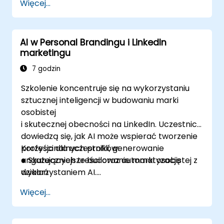
Więcej...
zmianami wewnętrznymi i kulturą
cyfrową, aby wspierać wdrażanie
sztucznej inteligencji.
AI w Personal Brandingu i LinkedIn
Projektować taktyki zaangażowania dla
marketingu
szkół i potencjalnych studentów
wspierane przez procesy oparte na
7 godzin
sztucznej inteligencji.
Szkolenie koncentruje się na wykorzystaniu
sztucznej inteligencji w budowaniu marki
osobistej
i skutecznej obecności na LinkedIn. Uczestnicy
dowiedzą się, jak AI może wspierać tworzenie
profesjonalnych profili, generowanie
Korzyści dla uczestników:
angażujących treści oraz automatyzację
● Skuteczniejsze budowanie marki osobistej z
działań
wykorzystaniem AI.
networkingowych. Omówione zostaną
● Umiejętność optymalizacji profilu LinkedIn
Więcej...
narzędzia AI do analizy trendów, optymalizacji
pod kątem algorytmu platformy.
postów
● Automatyzacja networkingowych działań i
oraz personalizacji komunikacji. Szkolenie
personalizacja komunikacji.