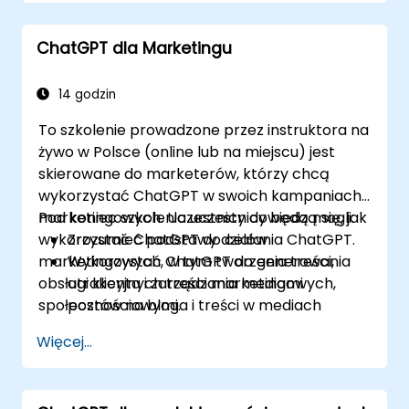
ChatGPT dla Marketingu
14 godzin
To szkolenie prowadzone przez instruktora na
żywo w Polsce (online lub na miejscu) jest
skierowane do marketerów, którzy chcą
wykorzystać ChatGPT w swoich kampaniach
marketingowych. Uczestnicy dowiedzą się, jak
Pod koniec szkolenia uczestnicy będą mogli:
wykorzystać ChatGPT do celów
Zrozumieć podstawy działania ChatGPT.
marketingowych, w tym tworzenia treści,
Wykorzystać ChatGPT do generowania
obsługi klienta i zarządzania mediami
atrakcyjnych treści marketingowych,
społecznościowymi.
postów na bloga i treści w mediach
społecznościowych.
Więcej...
Stworzyć chatbot zasilany przez
ChatGPT, aby poprawić obsługę klienta i
zaangażowanie.