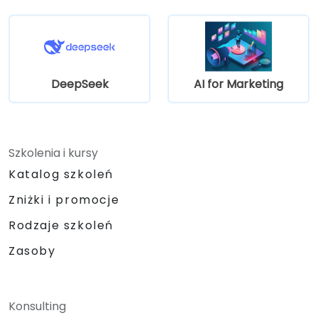
uzyskiwania opartych na danych
spostrzeżeń i prognoz sprzedaży.
Integrować narzędzia AI z przepływami
pracy automatyzacji marketingu i
sprzedaży.
DeepSeek
AI for Marketing
Szkolenia i kursy
Katalog szkoleń
Zniżki i promocje
Rodzaje szkoleń
Zasoby
Konsulting