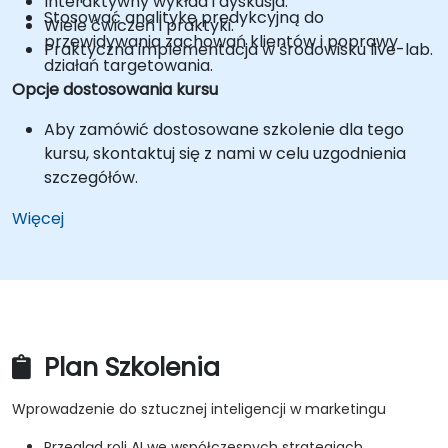
Interaktywny wykład i dyskusja.
Stosować analitykę predykcyjną do
Wiele ćwiczeń i praktyki.
przewidywania zachowań klientów i poprawy
Praktyczna implementacja w środowisku live-lab.
działań targetowania.
Opcje dostosowania kursu
Aby zamówić dostosowane szkolenie dla tego
kursu, skontaktuj się z nami w celu uzgodnienia
szczegółów.
Więcej
Plan Szkolenia
Wprowadzenie do sztucznej inteligencji w marketingu
Przegląd roli AI we współczesnych strategiach