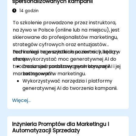
spersonalizowanych kampanii
automatycznie generować raporty oraz
prezentacje.
14 godzin
To szkolenie prowadzone przez instruktora,
na żywo w Polsce (online lub na miejscu), jest
skierowane do profesjonalistów marketingu,
strategów cyfrowych oraz entuzjastów
technologii na wszystkich poziomach, którzy
Pod koniec tego szkolenia uczestnicy będą w
chcą wykorzystać moc generatywnej AI do
stanie:
tworzenia spersonalizowanych kampanii
Zrozumieć podstawy generatywnej AI i jej
marketingowych.
zastosowań w marketingu.
Wykorzystywać narzędzia i platformy
generatywnej AI do tworzenia kampanii.
Tworzyć spersonalizowane treści
Więcej...
marketingowe przy użyciu modeli AI.
Integrować treści generowane przez AI z
szerszymi strategiami marketingowymi.
Inżynieria Promptów dla Marketingu i
Analizować i optymalizować kampanie
Automatyzacji Sprzedaży
marketingowe napędzane AI w celu