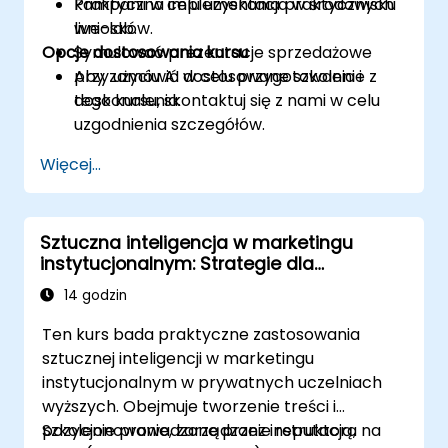
kampanii w celu uzyskania praktycznych
Praktyczna implementacja w środowisku
wniosków.
live-lab.
Opcje dostosowania kursu
Symulować prezentacje sprzedażowe
przy użyciu AI w celu przygotowania i
Aby zamówić dostosowane szkolenie z
doskonalenia.
tego kursu, skontaktuj się z nami w celu
uzgodnienia szczegółów.
Więcej...
Sztuczna inteligencja w marketingu
instytucjonalnym: Strategie dla
prywatnych uczelni wyższych
14 godzin
Ten kurs bada praktyczne zastosowania
sztucznej inteligencji w marketingu
instytucjonalnym w prywatnych uczelniach
wyższych. Obejmuje tworzenie treści i
pozycjonowanie, zarządzanie reputacją,
Szkolenie prowadzone przez instruktora na