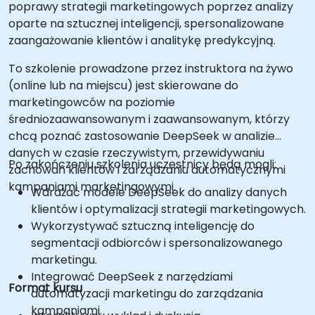
poprawy strategii marketingowych poprzez analizy
oparte na sztucznej inteligencji, spersonalizowane
zaangażowanie klientów i analitykę predykcyjną.
To szkolenie prowadzone przez instruktora na żywo
(online lub na miejscu) jest skierowane do
marketingowców na poziomie
średniozaawansowanym i zaawansowanym, którzy
chcą poznać zastosowanie DeepSeek w analizie
danych w czasie rzeczywistym, przewidywaniu
Po zakończeniu szkolenia uczestnicy będą mogli:
zachowań klientów i zarządzaniu automatycznymi
kampaniami marketingowymi.
Wdrażać modele DeepSeek do analizy danych
klientów i optymalizacji strategii marketingowych.
Wykorzystywać sztuczną inteligencję do
segmentacji odbiorców i spersonalizowanego
marketingu.
Integrować DeepSeek z narzędziami
Format kursu
automatyzacji marketingu do zarządzania
kampaniami.