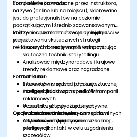
kampanie reklamowe.
To szkolenie prowadzone przez instruktora,
na żywo (online lub na miejscu), skierowane
jest do profesjonalistów na poziomie
początkującym i średnio zaawansowanym,
którzy chcą wzmocnić swoje umiejętności w
Pod koniec szkolenia uczestnicy będą w
projektowaniu skutecznych strategii
stanie:
reklamowych i kreatywnych kampanii.
Tworzyć narracje marki, wykorzystując
skuteczne techniki storytellingu.
Analizować międzynarodowe i krajowe
trendy reklamowe oraz nagradzane
Format kursu
kampanie.
Stosować narzędzia i procesy sztucznej
Interaktywny wykład i dyskusja.
inteligencji dostosowane do firm
Przegląd studiów przypadków kampanii
reklamowych.
reklamowych.
Uczestniczyć w praktycznych
Warsztaty artystyczne i kreatywne.
Opcje dostosowania kursu
ćwiczeniach kreatywnych inspirowanych
Praktyczne ćwiczenia z narzędziami
metodami artystycznymi.
reklamowymi opartymi na sztucznej
Aby zamówić dostosowane szkolenie,
inteligencji.
prosimy o kontakt w celu uzgodnienia
szczegółów.