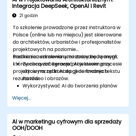
etyczne wykorzystanie AI w inżynierii
Integracja DeepSeek, OpenAI i Revit
promptów.
21 godzin
To szkolenie prowadzone przez instruktora w
Polsce (online lub na miejscu) jest skierowane
do architektów, urbanistów i profesjonalistów
projektowych na poziomie
średniozaawansowanym i zaawansowanym,
Pod koniec szkolenia uczestnicy będą mogli:
którzy chcą zintegrować AI w swoim procesie
Generować iteracje projektowe przy
projektowym, od koncepcji do finalnych
użyciu narzędzi AI do generowania tekstu
rezultatów.
na wideo i obrazów.
Wykorzystywać AI do tworzenia planów
pięter, przekrojów, elewacji i doboru
Więcej...
materiałów.
Zapewniać zgodność z przepisami za
pomocą walidacji projektowej opartej na
AI w marketingu cyfrowym dla sprzedaży
AI.
OOH/DOOH
Integrować procesy AI z Revit i innymi