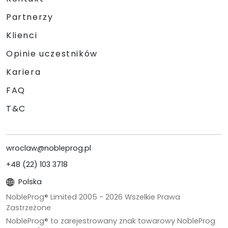
Partnerzy
Klienci
Opinie uczestników
Kariera
FAQ
T&C
wroclaw@nobleprog.pl
+48 (22) 103 3718
Polska
NobleProg® Limited 2005 -
2026
Wszelkie Prawa
Zastrzeżone
NobleProg® to zarejestrowany znak towarowy NobleProg