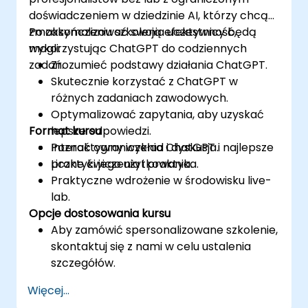
doświadczeniem w dziedzinie AI, którzy chcą
zmaksymalizować swoją efektywność,
Po zakończeniu szkolenia uczestnicy będą
wykorzystując ChatGPT do codziennych
mogli:
zadań.
Zrozumieć podstawy działania ChatGPT.
Skutecznie korzystać z ChatGPT w
różnych zadaniach zawodowych.
Optymalizować zapytania, aby uzyskać
Format kursu
lepsze odpowiedzi.
Poznać ograniczenia ChatGPT i najlepsze
Interaktywny wykład i dyskusja.
praktyki jego użytkowania.
Liczne ćwiczenia i praktyka.
Praktyczne wdrożenie w środowisku live-
lab.
Opcje dostosowania kursu
Aby zamówić spersonalizowane szkolenie,
skontaktuj się z nami w celu ustalenia
szczegółów.
Więcej...